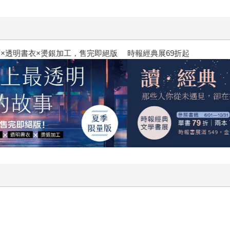
明書衣×燙銀加工，售完即絕版
時報經典展69折起