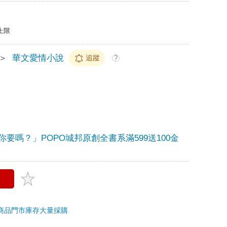
上限
＞
華文愛情小說
追蹤
?
要嗎？」POPO城邦原創全書系滿599送100金
商品
門市庫存
大量採購