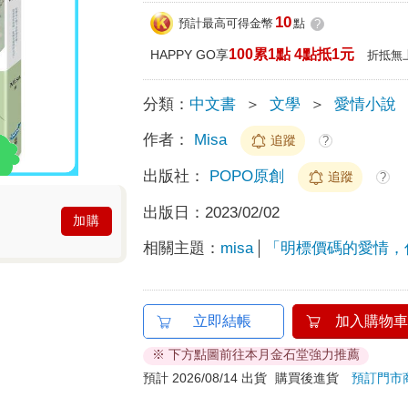
10
預計最高可得金幣
點
?
100累1點 4點抵1元
HAPPY GO享
折抵無
分類：
中文書
＞
文學
＞
愛情小說
作者：
Misa
追蹤
?
出版社：
POPO原創
追蹤
?
出版日：
2023/02/02
加購
相關主題：
misa
「明標價碼的愛情，你
立即結帳
加入購物車
※ 下方點圖前往本月金石堂強力推薦
預計 2026/08/14 出貨
購買後進貨
預訂門市