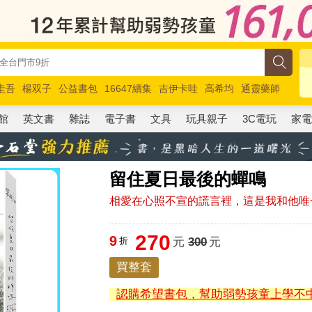
圭吾
楊双子
公益書包
16647續集
吉伊卡哇
高希均
通靈藥師
路邊攤新作
馬斯克
玩具總動員5
超慢跑
館
英文書
雜誌
電子書
文具
玩具親子
3C電玩
家
留住夏日最後的蟬鳴
相愛在心照不宣的謊言裡，這是我和他唯
270
9
折
元
300
元
買整套
認購希望書包，幫助弱勢孩童上學不