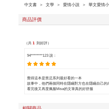
「怎麼了？」
中文書
＞
文學
＞
愛情小說
＞
華文愛情
「沒有，只是和我想得一樣，妳就是會穿這樣。」
「聽不出來是褒是貶。」
「當然是褒嘍。」董炎成開心笑道：「雖然沒有限制大家
商品評價
「是嗎？」
「妳等等就知道了。」董炎成說得自信。
「對了，我要給你演唱會的票錢。」她拿出錢包，卻
「不用，是我找妳來的，這點小錢就讓我出吧。」董
（共
1
則好評）
「不行，票錢不少吧，況且我對這場演唱會也是有興趣
場爆滿，票並不好買。
94********123 說：
「妳還真是堅持，這樣的話……晚餐跟飲料讓妳請如
「這樣還是我賺到吧。」
「就當作是妳賺到啦。」董炎成看了一下手機，「時
夏蟬就不和對方玩你來我往的付錢遊戲了，答應了董
到了人聲鼎沸的餐廳，他們兩個被安排到窗邊的位子
覺得這本是禁忌系列最好看的一本
卻尷尬。
故事中，他們兩個同時在隱瞞對方也在隱瞞自己的
而董炎成似乎分不出座位的差異，只專注在菜單上面
「等等的演唱會可以拍照嗎？」
「不行，場內規定很嚴格，會被抓喔！」董炎成提醒
不太到粉絲隨便亂拍的影片。」
相關商品