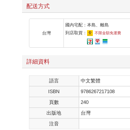
「我、我沒有，是妳多心了，我只是想知道妳在做什
配送方式
既然媽媽這樣說，她就順著她的話繼續說道：「我這
「演唱會？」媽媽驚訝地重複，「是誰的演唱會？」
「一個地下樂團。」夏蟬裝作沒察覺媽媽的驚訝，「
國內宅配：本島、離島
「這麼晚了，好像不太好……」
到店取貨：
台灣
不限金額免運費
「表演的地方離我們家很近，我們很多人，我和朋友
媽媽欲言又止，最後沒再多說什麼，看起來心事重重
夏蟬想不透，為什麼媽媽這麼在意唱歌的事情呢？
那天夜裡，她聽見了媽媽和爸爸討論自己要去看演唱
詳細資料
些她聽不清的話，爸爸似乎有些厭煩了，打發了幾句
夏蟬雖然覺得奇怪，原本想告訴歐芊華，但想到歐芊
反正父母總有一些不希望小孩喜歡的東西，只是媽媽
語言
中文繁體
＊
ISBN
9786267217108
星期六，夏蟬穿了短褲和簡單的素面上衣，背上了小
頁數
240
媽媽又是一臉擔心的模樣，但爸爸也在，所以她沒有
出版地
台灣
夏蟬來到和董炎成約好的地點，遠遠就瞧見對方站在
就跟他的金髮一樣，很適合他。
注音
「喔，夏蟬，妳來了啊。」董炎成從櫥窗反射的倒影