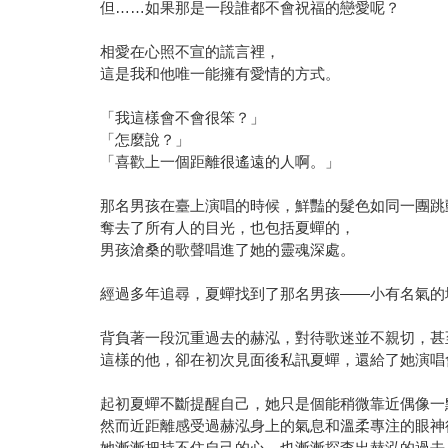
但……如果那是一段誰都不會祝福的戀愛呢？
相愛在心照不宣的謊言裡，
這是我和他唯一能擁有愛情的方式。
「我這樣會不會很笨？」
「怎麼說？」
「喜歡上一個距離很遙遠的人啊。」
那名男孩在臺上演唱的時候，鮮豔的髮色如同一團跳
奪去了所有人的目光，也包括夏蟬的，
男孩滄桑的歌聲唱進了她的靈魂深處。
經過多年追尋，夏蟬找到了那名男孩――小有名氣的
背負著一段沉重過去的赫泓，對待歌迷並不親切，甚
這樣的他，卻在初次見面後私訊夏蟬，還給了她演唱
起初夏蟬不斷提醒自己，她只是個能稍微靠近偶像一
然而近距離感受過赫泓身上的氣息和溫柔專注的眼神
她漸漸把持不住自己的心，也漸漸探查出赫泓的過去