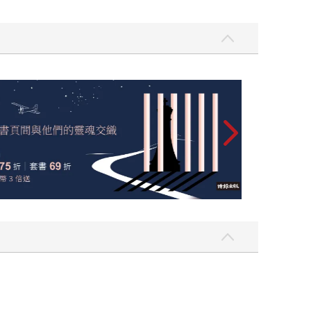
飛吧，鴻！：母