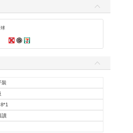
。」
全球
正常的事情。後來媽媽又開始壓低聲量，快速地說了
回報吧──夏蟬自己下了這樣的解釋。
平裝
級
.8*1
適讀
扮，乍看之下有點俗氣，不過搭配在董炎成的身上，
著，忍不住一笑。