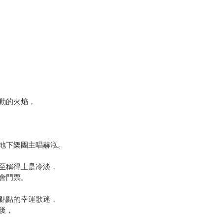
動的火焰，
地下樂團主唱赫泓。
至稱得上是冷淡，
會門票。
點點的幸運歌迷，
後，
。