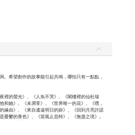
局。希望創作的故事能引起共鳴，哪怕只有一點點，
夜裡的螢光》、《人魚不哭》、《閣樓裡的仙杜瑞
他和她》、《未凋零》、《世界唯一的花》、《嘿，
的緣由》、《來自遙遠明日的妳》、《回到月亮許諾
是憂鬱的青色》、《當風止息時》、《無盡之境》。