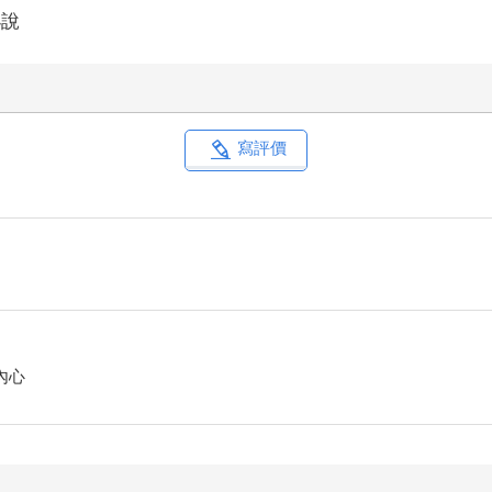
小說
要穿什麼，不過聽blindness的時候，大多數的人都會穿得像我
寫評價
看到董炎成搖頭。
炎成表現得大方。
的，就讓我出吧。」事實上，夏蟬事先查過了演唱會的票價，以學生來說
何？」
間差不多了，我們快先去吃飯，不然就來不及了。」
炎成的提議，他們便往餐廳走去。
。一開始因為這裡像情侶雅座讓夏蟬有些彆扭，然而環境實在太美了
內心
，最後徵求夏蟬的同意後，隨意點了幾道菜，兩個人便開始拍起照來
，「赫泓似乎對此很在意，不然地下樂團通常都希望能多多被粉絲們