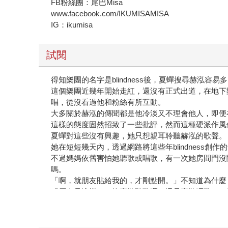
FB粉絲團：尾巴Misa
www.facebook.com/IKUMISAMISA
IG：ikumisa
試閱
得知樂團的名字是blindness後，夏蟬搜尋赫泓容易
這個樂團近幾年開始走紅，還沒有正式出道，在地下
唱，從沒看過他和粉絲有所互動。
大多關於赫泓的傳聞都是他冷淡又不理會他人，即便
這樣的態度固然招致了一些批評，然而這種硬派作風
夏蟬對這些沒有興趣，她只想親耳聆聽赫泓的歌聲。
她在短短幾天內，透過網路將這些年blindness創
不過媽媽依舊害怕她聽歌或唱歌，有一次她房間門沒關
嗎。
「啊，就朋友貼給我的，才剛點開。」不知道為什麼
「原來是這樣……妳喜歡聽歌嗎？還是喜歡唱歌？」
「還好，沒什麼特別感覺。」夏蟬皺了眉頭，「媽，
「啊，沒、沒有啊，怎麼會這樣問呢？」雖然媽媽這
「因為妳老是很在意我聽音樂，還有唱歌。」