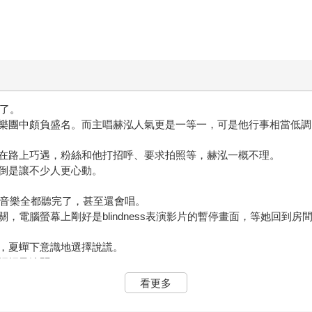
多了。
樂團中頗負盛名。而主唱赫泓人氣更是一等一，可是他行事相當低調
在路上巧遇，粉絲和他打招呼、要求拍照等，赫泓一概不理。
倒是讓不少人更心動。
作的音樂全都聽完了，甚至還會唱。
，電腦螢幕上剛好是blindness表演影片的暫停畫面，等她回到
，夏蟬下意識地選擇說謊。
媽媽又追問。
妳討厭我聽音樂嗎？」
看更多
麼說，但她的表情卻明顯流露出心虛。