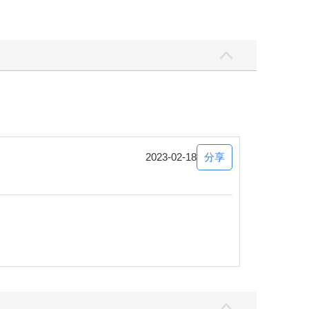
這樣喔。」
確實不便宜，況且blindness的演出活動更是場
分享
2023-02-18
，每張照片拍起來都彷彿自帶濾鏡，所以她很快就忘
。
宣傳。不過粉絲都挺聽話的，這也是為什麼網路上找