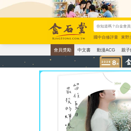
國中自修評量
東野
唯紅花綻放
奧德賽
會員獎勵
中文書
動漫ACG
親子