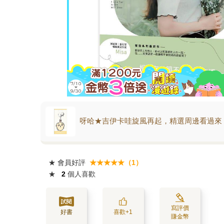
呀哈★吉伊卡哇旋風再起，精選周邊看過來
★
會員好評
★★★★★（1）
★
2
個人喜歡
寫評價
好書
喜歡+1
賺金幣