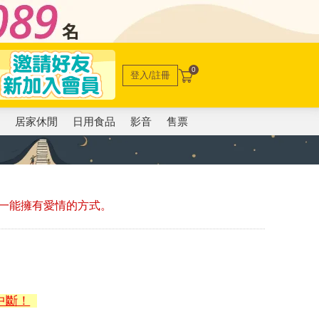
0
登入/註冊
電
居家休閒
日用食品
影音
售票
一能擁有愛情的方式。
中斷！