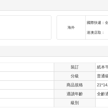
麼而已。」面對媽媽的不自然，夏蟬也不想追問了。
禮拜六要和朋友去看演唱會喔。」
我和朋友會一起吃晚餐，結束的時間大概是九點，我會在十點前到家
國際快遞：
海外
會結伴，不會落單。」這算是善意的小謊言。
港澳店取：
地離開了房間。
會的事情，就跟之前一樣，爸爸要媽媽別大驚小怪，說接觸音樂是很
後就進去浴室洗澡。
華在補習班開玩笑的模樣，瞬間又認為這不是什麼太重要的事。
剛好不喜歡她接觸音樂。大概是學習音樂很花錢，又不見得可以得到
裝訂
紙本
分級
普通
包包就準備出門。
商品規格
21*14
再多說什麼，只是要她注意安全。
適讀年齡
全齡
櫥窗前整理自己的服裝儀容。他穿著皮製背心，上面還有一些銀飾裝
級別
發現了夏蟬，趕緊回過頭和她打招呼，然後稍微打量了一下夏蟬的穿