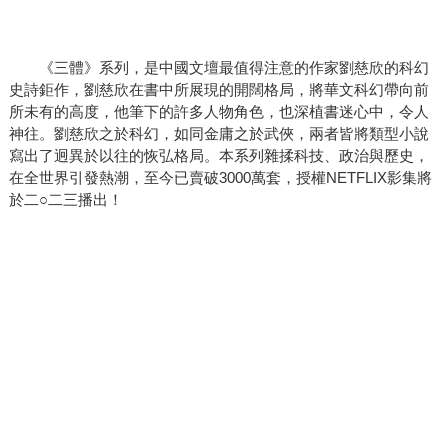
《三體》系列，是中國文壇最值得注意的作家劉慈欣的科幻
史詩鉅作，劉慈欣在書中所展現的開闊格局，將華文科幻帶向前
所未有的高度，他筆下的許多人物角色，也深植書迷心中，令人
神往。劉慈欣之於科幻，如同金庸之於武俠，兩者皆將類型小說
寫出了迥異於以往的恢弘格局。本系列雜揉科技、政治與歷史，
在全世界引發熱潮，至今已賣破3000萬套，授權NETFLIX影集將
於二○二三播出！