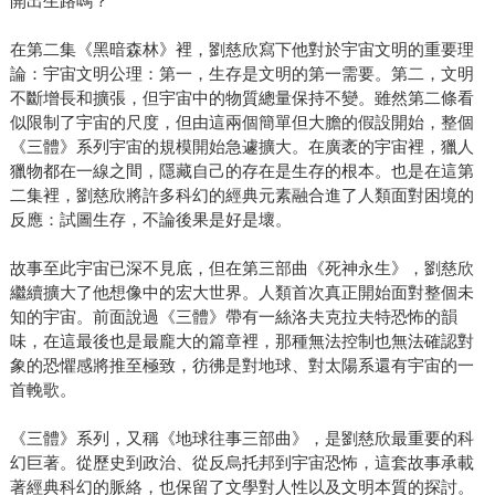
開出生路嗎？
在第二集《黑暗森林》裡，劉慈欣寫下他對於宇宙文明的重要理
論：宇宙文明公理：第一，生存是文明的第一需要。第二，文明
不斷增長和擴張，但宇宙中的物質總量保持不變。雖然第二條看
似限制了宇宙的尺度，但由這兩個簡單但大膽的假設開始，整個
《三體》系列宇宙的規模開始急遽擴大。在廣袤的宇宙裡，獵人
獵物都在一線之間，隱藏自己的存在是生存的根本。也是在這第
二集裡，劉慈欣將許多科幻的經典元素融合進了人類面對困境的
反應：試圖生存，不論後果是好是壞。
故事至此宇宙已深不見底，但在第三部曲《死神永生》，劉慈欣
繼續擴大了他想像中的宏大世界。人類首次真正開始面對整個未
知的宇宙。前面說過《三體》帶有一絲洛夫克拉夫特恐怖的韻
味，在這最後也是最龐大的篇章裡，那種無法控制也無法確認對
象的恐懼感將推至極致，彷彿是對地球、對太陽系還有宇宙的一
首輓歌。
《三體》系列，又稱《地球往事三部曲》，是劉慈欣最重要的科
幻巨著。從歷史到政治、從反烏托邦到宇宙恐怖，這套故事承載
著經典科幻的脈絡，也保留了文學對人性以及文明本質的探討。