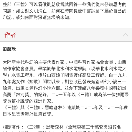
整部《三體》可以看做劉慈欣嘗試回答一些我們從未仔細思考的
問題：如面對文明消亡，如何在時間長流中嘗試留下屬於自己的
印記，或如何面對深邃無垠的未知。
作者
劉慈欣
大陸新生代科幻的主要代表作家，中國科普作家協會會員，山西
省作家協會會員。畢業於華北水利水電學院（現華北水利水電大
學）水電工程系。後於山西娘子關電廠任高級工程師。自一九九
九年處女作《鯨歌》問世以來，劉慈欣已發表短篇科幻小說三十
餘篇、出版長篇科幻小說六部。並創下連續八年榮獲中國科幻最
高獎「銀河獎」的紀錄。二○一五年以《三體》成為第一位獲雨果
獎長篇小說獎的亞洲作家。
《三體》與《三體II：黑暗森林》連續於二○二○年及二○二一年獲
日本星雲獎海外長篇首獎。
相關著作：《三體II ：黑暗森林（全球突破三千萬套燙銀簽名