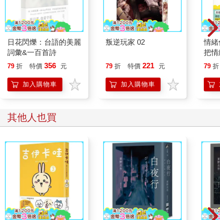
日花閃爍：台語的美麗
叛逆玩家 02
情緒
詞彙&一百首詩
把情
誰都
356
221
79
折
特價
元
79
折
特價
元
79
折
加入購物車
加入購物車
其他人也買