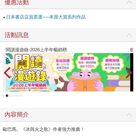
優惠活動
局。結合歷史遺緒，向宇宙發信但不知道會有何回應的發展
頗有洛夫克拉夫特恐怖的韻味：盲目地祈求外來者，無論
日本書店店員票選──本屋大賞系列作品
「祂」是否理解，「祂」的回應時會帶來真正的幫助，還是
會引來毀滅？然而，《三體》獨特的運鏡使得整個故事跳脫
活動訊息
了單純未知帶來的恐懼，轉向一個極為有趣的對抗關係：在
與蟲子爭鬥的過程中人類從未取得完全勝利，人類會像蟲子
飢餓遊戲前傳贈早優券
一樣開出生路嗎？ 在第二集《黑暗森林》裡，劉慈欣寫下他
對於宇宙文明的重要理論：宇宙文明公理：第一，生存是文
明的第一需要。第二，文明不斷增長和擴張，但宇宙中的物
質總量保持不變。雖然第二條看似限制了宇宙的尺度，但由
這兩個簡單但大膽的假設開始，整個《三體》系列宇宙的規
模開始急遽擴大。在廣袤的宇宙裡，獵人獵物都在一線之
間，隱藏自己的存在是生存的根本。也是在這第二集裡，劉
慈欣將許多科幻的經典元素融合進了人類面對困境的反應：
試圖生存，不論後果是好是壞。 故事至此宇宙已深不見底，
內容簡介
但在第三部曲《死神永生》，劉慈欣繼續擴大了他想像中的
宏大世界。人類首次真正開始面對整個未知的宇宙。前面說
歐巴馬、《冰與火之歌》作者強力推薦！
過《三體》帶有一絲洛夫克拉夫特恐怖的韻味，在這最後也