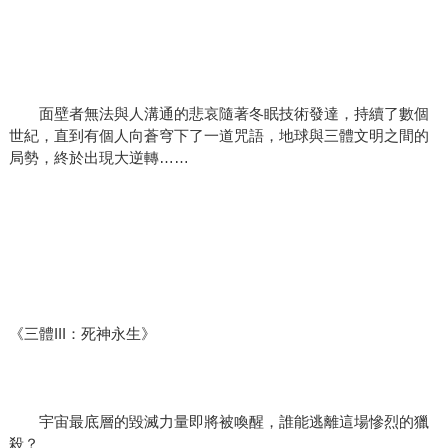
面壁者無法與人溝通的悲哀隨著冬眠技術發達，持續了數個
世紀，直到有個人向蒼穹下了一道咒語，地球與三體文明之間的
局勢，終於出現大逆轉……
《三體III：死神永生》
宇宙最底層的毀滅力量即將被喚醒，誰能逃離這場慘烈的獵
殺？