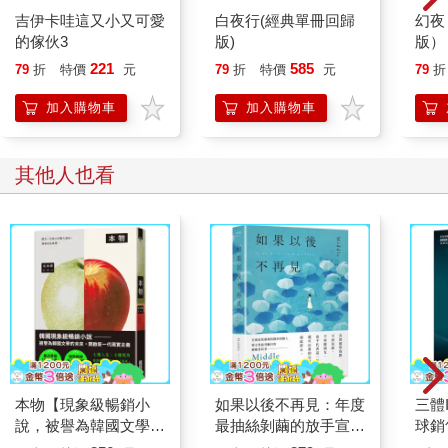
吉伊卡哇這又小又可愛
白夜行(經典單冊回歸
幻夜
的傢伙3
版)
版）
221
585
79
折
特價
元
79
折
特價
元
79
折
加入購物車
加入購物車
其他人也看
本物【現象級暢銷小
如果以後不再見：年度
三體
說，被譽為韓國文學的
最抽絲剝繭的放手宣
球銷
未來】
告，Middle最柔軟窩心
銀簽