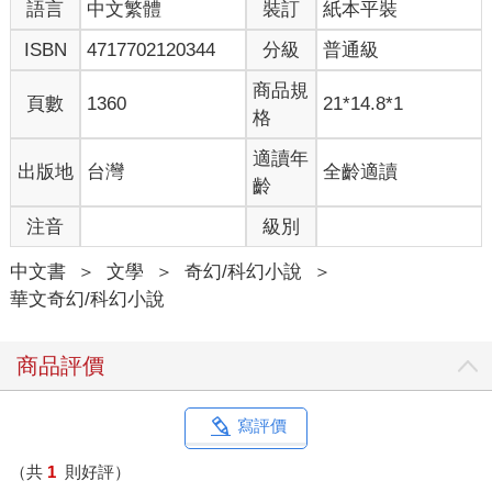
語言
中文繁體
裝訂
紙本平裝
ISBN
4717702120344
分級
普通級
商品規
頁數
1360
21*14.8*1
格
適讀年
出版地
台灣
全齡適讀
齡
注音
級別
中文書
＞
文學
＞
奇幻/科幻小說
＞
華文奇幻/科幻小說
商品評價
寫評價
（共
1
則好評）