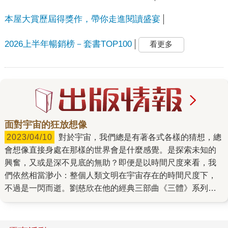
本屋大賞歷屆得獎作，帶你走進閱讀盛宴
2026上半年暢銷榜－套書TOP100
看更多
面對宇宙的狂放想像
2023/04/10
對於宇宙，我們總是有著各式各樣的猜想，總
會想像直接身處在那樣的世界會是什麼感覺。是探索未知的
興奮，又或是深不見底的無助？即便是以時間尺度來看，我
們依然相當渺小：整個人類文明在宇宙存在的時間尺度下，
不過是一閃而逝。劉慈欣在他的經典三部曲《三體》系列
裡，在時間和空間兩個尺度下都做了大膽的假設，最終建構
了一個規模浩瀚的長篇傳奇。 從第一集《三體》開始，劉慈
欣就為接下來宏大壯闊的宇宙設下了精妙、引人好奇的布