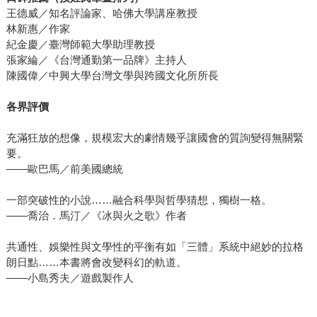
王德威／知名評論家、哈佛大學講座教授
林新惠／作家
紀金慶／臺灣師範大學助理教授
張家綸／《台灣通勤第一品牌》主持人
陳國偉／中興大學台灣文學與跨國文化所所長
各界評價
充滿狂放的想像，規模宏大的劇情幾乎讓國會的質詢變得無關緊
要。
――歐巴馬／前美國總統
一部突破性的小說……融合科學與哲學猜想，獨樹一格。
――喬治．馬汀／《冰與火之歌》作者
共通性、娛樂性與文學性的平衡有如「三體」系統中絕妙的拉格
朗日點……本書將會改變科幻的軌道。
――小島秀夫／遊戲製作人