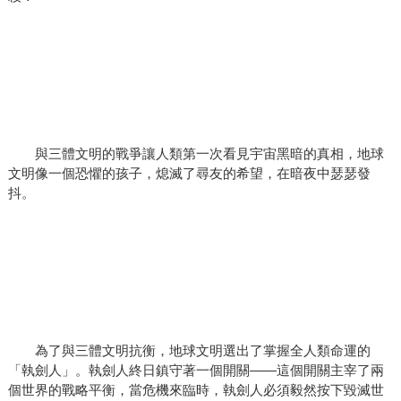
與三體文明的戰爭讓人類第一次看見宇宙黑暗的真相，地球
文明像一個恐懼的孩子，熄滅了尋友的希望，在暗夜中瑟瑟發
抖。
為了與三體文明抗衡，地球文明選出了掌握全人類命運的
「執劍人」。執劍人終日鎮守著一個開關——這個開關主宰了兩
個世界的戰略平衡，當危機來臨時，執劍人必須毅然按下毀滅世