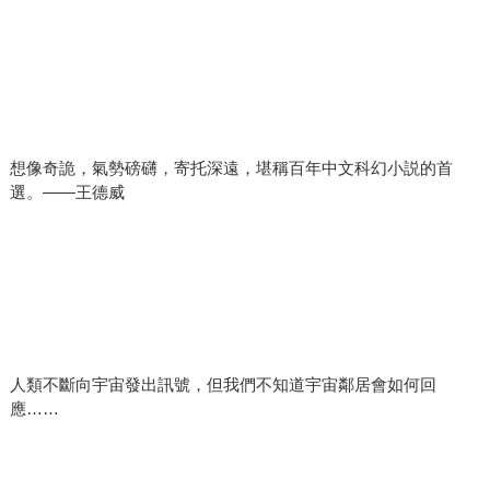
是最龐大的篇章裡，那種無法控制也無法確認對象的恐懼感
將推至極致，彷彿是對地球、對太陽系還有宇宙的一首輓
歌。 《三體》系列，又稱《地球往事三部曲》，是劉慈欣最
重要的科幻巨著。從歷史到政治、從反烏托邦到宇宙恐怖，
這套故事承載著經典科幻的脈絡，也保留了文學對人性以及
文明本質的探討。整部《三體》可以看做劉慈欣嘗試回答一
想像奇詭，氣勢磅礴，寄托深遠，堪稱百年中文科幻小説的首
些我們從未仔細思考的問題：如面對文明消亡，如何在時間
選。——王德威
長流中嘗試留下屬於自己的印記，或如何面對深邃無垠的未
知。
人類不斷向宇宙發出訊號，但我們不知道宇宙鄰居會如何回
應……