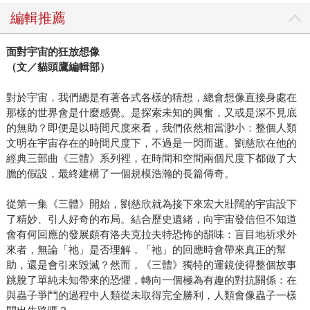
編輯推薦
面對宇宙的狂放想像
（文／貓頭鷹編輯部）
對於宇宙，我們總是有著各式各樣的猜想，總會想像直接身處在
那樣的世界會是什麼感覺。是探索未知的興奮，又或是深不見底
的無助？即便是以時間尺度來看，我們依然相當渺小：整個人類
文明在宇宙存在的時間尺度下，不過是一閃而逝。劉慈欣在他的
經典三部曲《三體》系列裡，在時間和空間兩個尺度下都做了大
膽的假設，最終建構了一個規模浩瀚的長篇傳奇。
從第一集《三體》開始，劉慈欣就為接下來宏大壯闊的宇宙設下
了精妙、引人好奇的布局。結合歷史遺緒，向宇宙發信但不知道
會有何回應的發展頗有洛夫克拉夫特恐怖的韻味：盲目地祈求外
來者，無論「祂」是否理解，「祂」的回應時會帶來真正的幫
助，還是會引來毀滅？然而，《三體》獨特的運鏡使得整個故事
跳脫了單純未知帶來的恐懼，轉向一個極為有趣的對抗關係：在
與蟲子爭鬥的過程中人類從未取得完全勝利，人類會像蟲子一樣