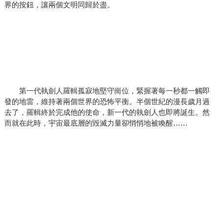
界的按鈕，讓兩個文明同歸於盡。
第一代執劍人羅輯孤寂地堅守崗位，緊握著每一秒都一觸即
發的地雷，維持著兩個世界的恐怖平衡。半個世紀的漫長歲月過
去了，羅輯終於完成他的使命，新一代的執劍人也即將誕生。然
而就在此時，宇宙最底層的毀滅力量卻悄悄地被喚醒……