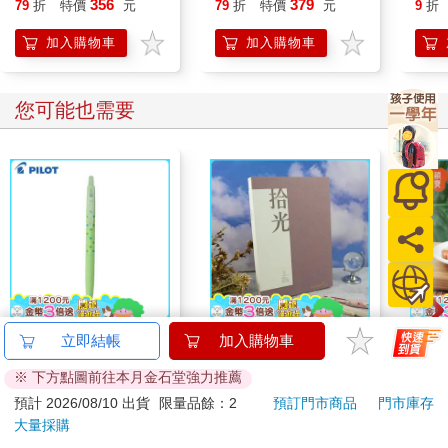
356
379
79
折
特價
元
79
折
特價
元
9
折
的全新散文集
加入購物車
加入購物車
您可能也需要
百樂果汁筆0.5 PURE
NEW拾光V-25K橫線簡
穎寶
立即結帳
加入購物車
聯名 麝香葡萄(限量)
約筆記本-暮玫
(進
※ 下方點圖前往本月金石堂強力推薦
38
240
84
折
特價
元
特價
元
75
折
預計 2026/08/10 出貨
限量品餘：2
預訂門市商品
門市庫存
大量採購
加入購物車
加入購物車