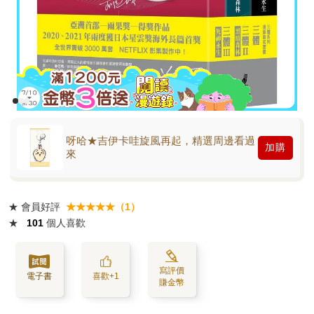
呀哈★吉伊卡哇旋風再起，精選周邊看過
加購
來
★
會員好評
★★★★★（1）
★
101
個人喜歡
寫評價
電子書
喜歡+1
賺金幣