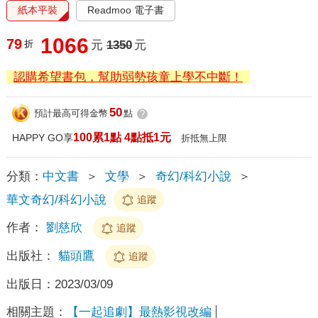
紙本平裝
Readmoo 電子書
1066
79
折
元
1350
元
認購希望書包，幫助弱勢孩童上學不中斷！
50
預計最高可得金幣
點
?
100累1點 4點抵1元
HAPPY GO享
折抵無上限
分類：
中文書
＞
文學
＞
奇幻/科幻小說
＞
華文奇幻/科幻小說
追蹤
作者：
劉慈欣
追蹤
出版社：
貓頭鷹
追蹤
出版日：
2023/03/09
相關主題：
【一起追劇】最熱影視改編