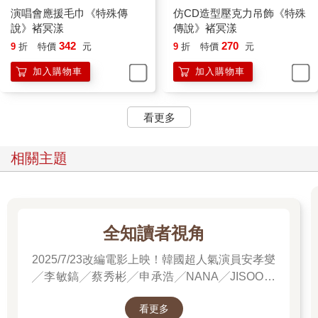
演唱會應援毛巾《特殊傳
仿CD造型壓克力吊飾《特殊
說》褚冥漾
傳說》褚冥漾
342
270
9
折
特價
元
9
折
特價
元
加入購物車
加入購物車
看更多
相關主題
全知讀者視角
2025/7/23改編電影上映！韓國超人氣演員安孝燮
╱李敏鎬╱蔡秀彬╱申承浩╱NANA╱JISOO領
銜主演！進電影院前，先看原著才能當全知讀
看更多
者！