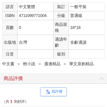
語言
中文繁體
裝訂
一般平裝
ISBN
4711099771004
分級
普通級
商品規
頁數
0
18*18
格
適讀年
出版地
台灣
全齡適讀
齡
注音
級別
中文書
＞
輕小說
＞
週邊精品
＞
華文原創精品
商品評價
寫評價
（共
1
則好評）