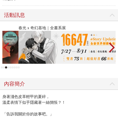
活動訊息
春光ｘ奇幻基地｜全書系展
閱
內容簡介
身著淺色皮革輕甲的夏碎，
溫柔表情下似乎隱藏著一絲惆悵？！
「告訴我關於你的故事吧。」