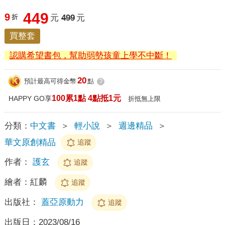
449
9
折
元
499
元
買整套
認購希望書包，幫助弱勢孩童上學不中斷！
20
預計最高可得金幣
點
?
100累1點 4點抵1元
HAPPY GO享
折抵無上限
分類：
中文書
＞
輕小說
＞
週邊精品
＞
華文原創精品
追蹤
作者：
護玄
追蹤
繪者：
紅麟
追蹤
出版社：
蓋亞原動力
追蹤
出版日：
2023/08/16