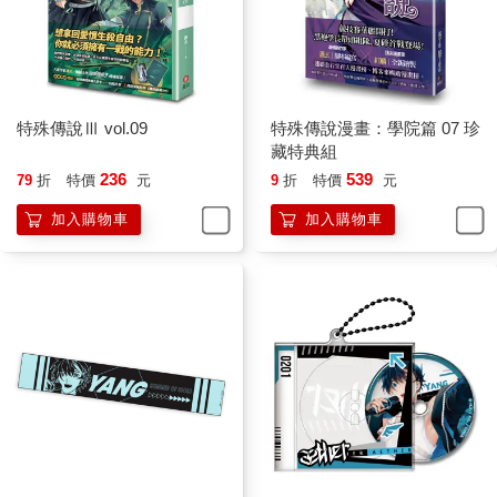
特殊傳說Ⅲ vol.09
特殊傳說漫畫：學院篇 07 珍
藏特典組
236
539
79
折
特價
元
9
折
特價
元
加入購物車
加入購物車