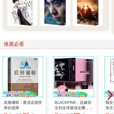
推薦必看
底層邏輯：看清這個世
BLACKPINK：從練習
職安
界的底牌
生到全球最強女團，看
衛生
Jisoo、Jennie、
攻略｜