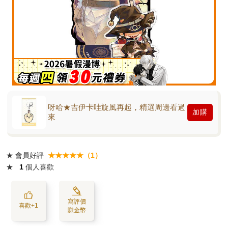
呀哈★吉伊卡哇旋風再起，精選周邊看過
加購
來
★
會員好評
★★★★★（1）
★
1
個人喜歡
寫評價
喜歡+1
賺金幣