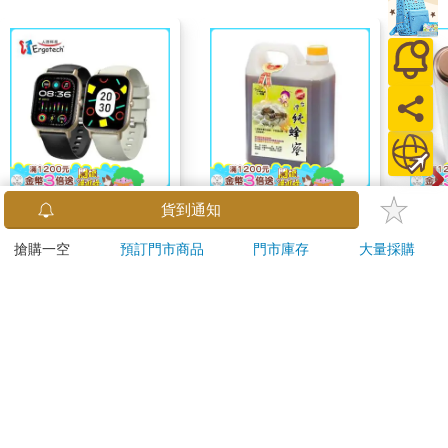
Ergotech人因 SW216
【客錸】優選台灣純蜂
Liss
貨到通知
2.01吋衡動智慧腕錶
蜜1800g x1
喚膚
搶購一空
預訂門市商品
門市庫存
大量採購
儀
890
780
特價
元
65
折
特價
元
1590
2990
加入購物車
加入購物車
訂購/退換貨須知
加入金石堂 LINE 官方帳號『完成綁定』，隨時掌握出貨動
態：