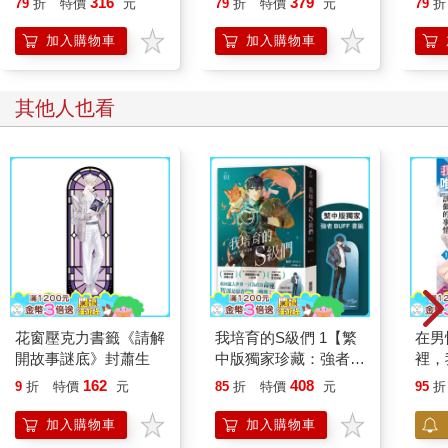
316
379
79
折
特價
元
79
折
特價
元
79
折
Ros?、Lisa 如何征服
世界，創造K-pop傳
加入購物車
加入購物車
奇！
其他人也看
花窗壓克力書籤《請解
我培育的S級們 1【繁
在男
開故事謎底》封蕭生
中版獨家珍藏：強者
裡，
BUFF書籤–獵人韓宥
1 
162
408
9
折
特價
元
85
折
特價
元
95
折
辰】
之間
版) 0
加入購物車
加入購物車