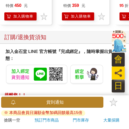
平裝版
IM00B11PK
藍 
450
359
特價
元
特價
元
95
折
加入購物車
加入購物車
訂購/退換貨須知
加入金石堂 LINE 官方帳號『完成綁定』，隨時掌握出貨動
會
態：
員
日
提醒您！！
金石堂及銀行均不會請您操作ATM! 如接獲電話要求您前往
貨到通知
ATM提款機，請不要聽從指示，以免受騙上當！
※ 本商品會員日滿額金幣加碼回饋最高15倍
退換貨須知：
搶購一空
預訂門市商品
門市庫存
大量採購
**提醒您，鑑賞期不等於試用期，退回商品須為全新狀態**