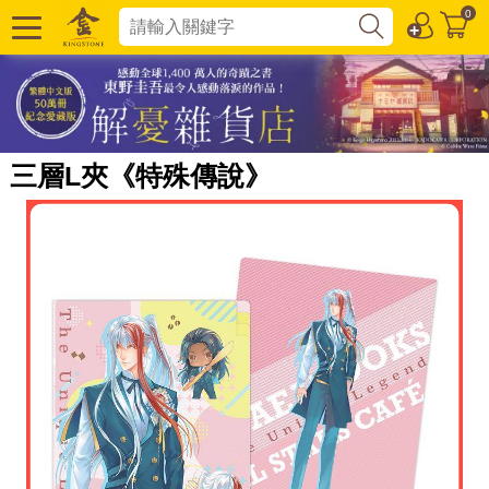
0
三層L夾《特殊傳說》