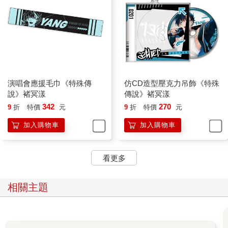
演唱會應援毛巾《特殊傳
仿CD造型壓克力吊飾《特殊
說》褚冥漾
傳說》褚冥漾
342
270
9
折
特價
元
9
折
特價
元
加入購物車
加入購物車
看更多
相關主題