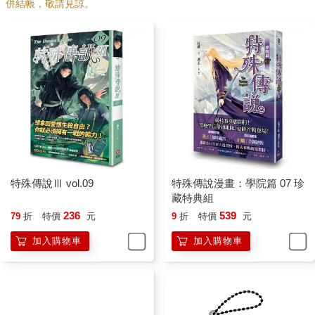
併結帳，敬請見諒。
特殊傳說Ⅲ vol.09
特殊傳說漫畫：學院篇 07 珍
藏特典組
236
539
79
折
特價
元
9
折
特價
元
加入購物車
加入購物車