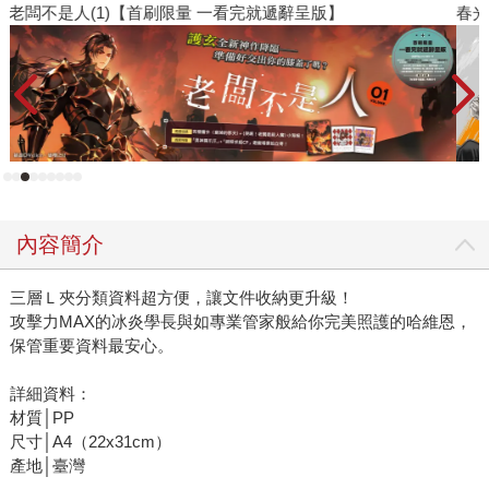
春光ｘ奇幻基地｜全書系展
閱
內容簡介
三層Ｌ夾分類資料超方便，讓文件收納更升級！
攻擊力MAX的冰炎學長與如專業管家般給你完美照護的哈維恩，
保管重要資料最安心。
詳細資料：
材質│PP
尺寸│A4（22x31cm）
產地│臺灣