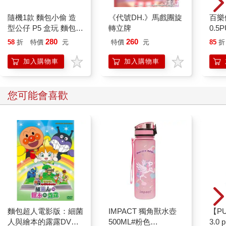
隨機1款 麵包小偷 造
《代號DH.》馬戲團旋
百樂
型公仔 P5 盒玩 麵包
轉立牌
0.5
吐司小偷 麵包車 小豬
量)
280
260
58
折
特價
元
特價
元
85
折
菠蘿麵包 kenelephant
加入購物車
加入購物車
您可能會喜歡
麵包超人電影版：細菌
IMPACT 獨角獸水壺
【P
人與繪本的露露DVD-
500ML#粉色
3.0