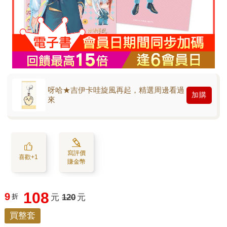
呀哈★吉伊卡哇旋風再起，精選周邊看過
加購
來
寫評價
喜歡+1
賺金幣
108
9
折
元
120
元
買整套