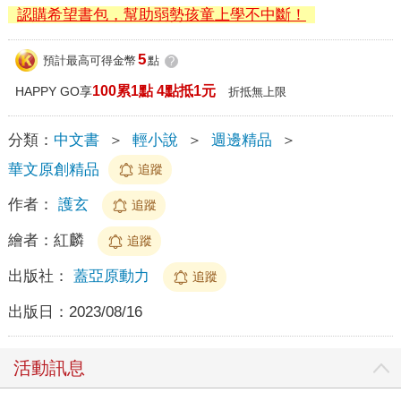
認購希望書包，幫助弱勢孩童上學不中斷！
5
預計最高可得金幣
點
?
100累1點 4點抵1元
HAPPY GO享
折抵無上限
分類：
中文書
＞
輕小說
＞
週邊精品
＞
華文原創精品
追蹤
作者：
護玄
追蹤
繪者：
紅麟
追蹤
出版社：
蓋亞原動力
追蹤
出版日：
2023/08/16
活動訊息