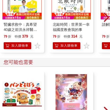
腎臟求救中：真希望
北歐時間：世界第一幸
請解
40歲之前洪永祥醫師
福國度教會我的事
就告訴我這些事
379
314
79
折
特價
元
79
折
特價
元
79
折
加入購物車
加入購物車
您可能也需要