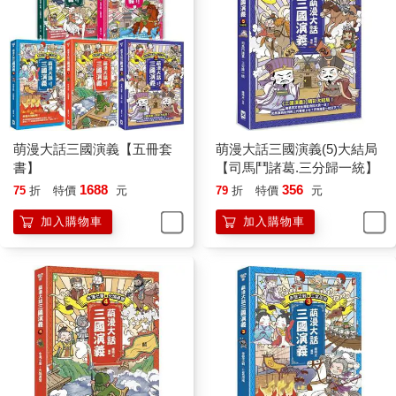
萌漫大話三國演義【五冊套
萌漫大話三國演義(5)大結局
書】
【司馬鬥諸葛.三分歸一統】
1688
356
75
折
特價
元
79
折
特價
元
加入購物車
加入購物車