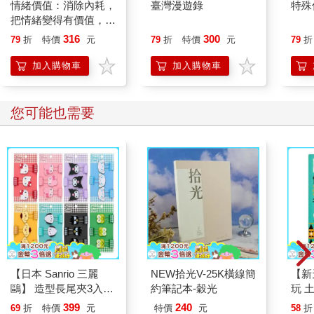
情緒價值：消除內耗，
臺灣漫遊錄
特殊傳
把情緒變得有價值，跟
誰都能自在相處
316
300
79
折
特價
元
79
折
特價
元
79
折
加入購物車
加入購物車
您可能也需要
【日本 Sanrio 三麗
NEW拾光V-25K橫線簡
【新
鷗】 造型長尾夾3入組
約筆記本-穀光
玩 
(8款可選) 凱蒂貓 Hello
399
240
69
折
特價
元
特價
元
58
折