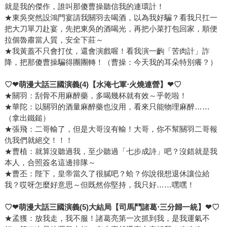
就是我的傑作，誰叫那傻曹操聽信我的連環計！
★東吳突然設鴻門宴請我關羽去喝酒，以為我好騙？看我只扛一
把大刀單刀赴宴，先把東吳的酒喝光，再把小菜打包回家，順便
拉個魯肅當人質，安全下莊～
★我黃蓋不只會打仗，還會演戲喔！看我演一齣「苦肉計」詐
降，把那傻曹操騙得團團轉！（曹操：今天我的耳朵特別癢？）
♡
❤
萌漫大話三國演義(4)【水淹七軍‧火燒連營】
❤
♡
★關羽：刮骨不用麻醉藥，多喝幾杯就有效～乎乾啦！
★華陀：以關羽的酒量麻醉藥也沒用，看來只能物理麻醉……
（拿出鐵鎚）
★張飛：二哥輸了，但是大哥沒有輸！大哥，你不幫關羽二哥報
仇我們就絕交！！！
★曹植：就算沒聽過我，至少聽過「七步成詩」吧？沒錯就是我
本人，合照簽名這邊排隊～
★曹丕：陛下，皇帝當久了很膩吧？蛤？你說很想退休讓位給
我？哎呀怎麼好意思～但既然你堅持，我只好……嘿嘿！
♡
❤
萌漫大話三國演義(5)大結局【司馬鬥諸葛‧三分歸一統】
❤
♡
★孟獲：放我走，我不服！諸葛亮第一次抓到我，是我運氣不