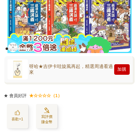
呀哈★吉伊卡哇旋風再起，精選周邊看過
加購
來
★
會員好評
★☆☆☆☆（1）
寫評價
喜歡+1
賺金幣