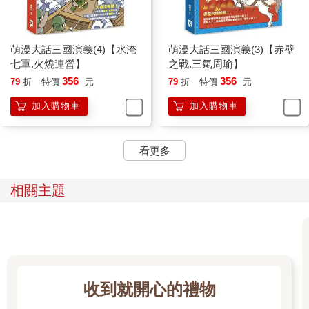
萌漫大話三國演義(4)【水淹
萌漫大話三國演義(3)【赤壁
七軍.火燒連營】
之戰.三氣周瑜】
356
356
79
折
特價
元
79
折
特價
元
加入購物車
加入購物車
看更多
相關主題
收到就開心的禮物