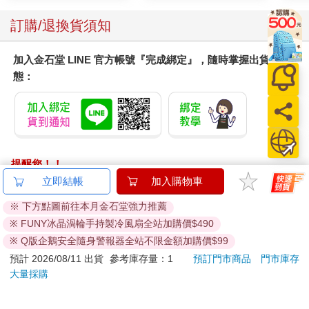
訂購/退換貨須知
加入金石堂 LINE 官方帳號『完成綁定』，隨時掌握出貨動
態：
提醒您！！
金石堂及銀行均不會請您操作ATM! 如接獲電話要求您前往
立即結帳
加入購物車
ATM提款機，請不要聽從指示，以免受騙上當！
※ 下方點圖前往本月金石堂強力推薦
退換貨須知：
※ FUNY冰晶渦輪手持製冷風扇全站加購價$490
**提醒您，鑑賞期不等於試用期，退回商品須為全新狀態**
※ Q版企鵝安全隨身警報器全站不限金額加購價$99
依據「消費者保護法」第19條及行政院消費者保護處公告之
預計 2026/08/11 出貨
參考庫存量：1
預訂門市商品
門市庫存
「通訊交易解除權合理例外情事適用準則」，以下商品購買
大量採購
後，除商品本身有瑕疵外，將不提供7天的猶豫期：
易於腐敗、保存期限較短或解約時即將逾期。（如：生