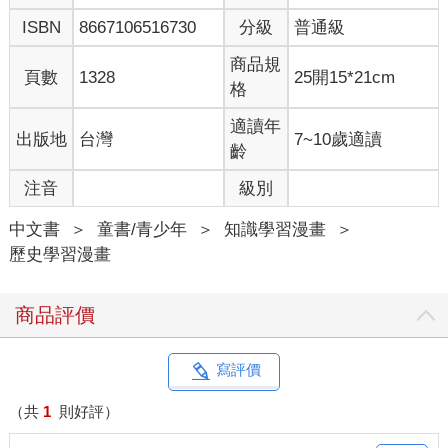
ISBN
8667106516730
分級
普通級
商品規
頁數
1328
25開15*21cm
格
適讀年
出版地
台灣
7~10歲適讀
齡
注音
級別
中文書
＞
童書/青少年
＞
知識學習漫畫
＞
歷史學習漫畫
商品評價
寫評價
（共
1
則好評）