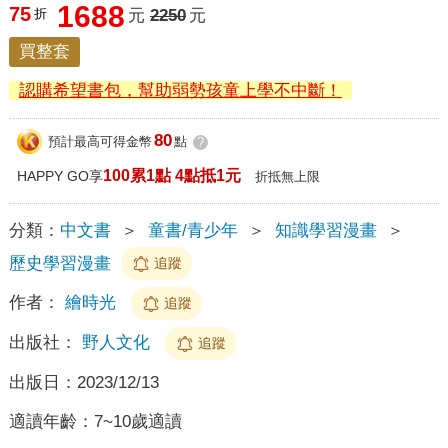
1688
75
折
元
2250
元
買整套
認購希望書包，幫助弱勢孩童上學不中斷！
80
預計最高可得金幣
點
?
100累1點 4點抵1元
HAPPY GO享
折抵無上限
分類：
中文書
＞
童書/青少年
＞
知識學習漫畫
＞
歷史學習漫畫
追蹤
作者：
繪時光
追蹤
出版社：
野人文化
追蹤
出版日：
2023/12/13
適讀年齡：
7~10歲適讀