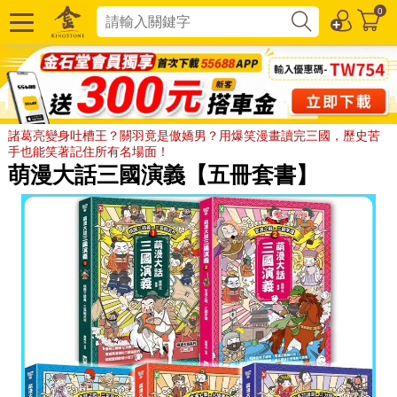
0
諸葛亮變身吐槽王？關羽竟是傲嬌男？用爆笑漫畫讀完三國，歷史苦
手也能笑著記住所有名場面！
萌漫大話三國演義【五冊套書】