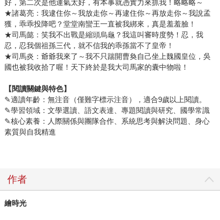
好，第二次是他運氣太好，有本事就憑實力來抓我！略略略～
★諸葛亮：我逮住你～我放走你～再逮住你～再放走你～我說孟
獲，乖乖投降吧？堂堂南蠻王一直被我綁來，真是羞羞臉！
★司馬懿：笑我不出戰是縮頭烏龜？我這叫審時度勢！忍，我
忍，忍我個祖孫三代，就不信我的乖孫當不了皇帝！
★司馬炎：爺爺我來了～我不只踹開曹奐自己坐上魏國皇位，吳
國也被我收拾了喔！天下終於是我大司馬家的囊中物啦！
【閱讀關鍵與特色】
✎適讀年齡：無注音（僅難字標示注音），適合9歲以上閱讀。
✎學習領域：文學選讀、語文表達、專題閱讀與研究、國學常識
✎核心素養：人際關係與團隊合作、系統思考與解決問題、身心
素質與自我精進
作者
繪時光