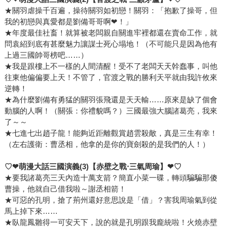
★關羽虐操千百遍，操待關羽如初戀！關羽：「抱歉了操哥，但
我的初戀與真愛都是劉備哥哥啊❤！」
★年度最佳社畜！就算被老闆親自關進牢裡都還在賣命工作，就
問袁紹到底有甚麼魅力讓謀士死心塌地！（不可能只是因為他有
上過三國帥哥榜吧……）
★我是跟樓上不一樣的人間清醒！受不了老闆天天幹蠢事，叫他
往東他偏偏要上天！不管了，官渡之戰的勝利天平就由我許攸來
逆轉！
★為什麼劉備有勇猛的關羽張飛還是天天輸……原來是缺了個會
動腦的人啊！（關張：你禮貌嗎？）三國最強大腦諸葛亮，我來
了～～
★七進七出趙子龍！能夠近距離觀賞趙雲殺敵，真是三生有幸！
（左右護衛：曹丞相，他拿的是你的寶劍殺的是我們的人！）
♡
❤
萌漫大話三國演義(3)【赤壁之戰‧三氣周瑜】
❤
♡
★要我諸葛亮三天內造十萬支箭？簡直小菜一碟，轉頭騙騙那傻
曹操，他就自己借我啦～謝丞相箭！
★可惡的孔明，搶了荊州還好意思說是「借」？害我周瑜氣到從
馬上掉下來……
★臥龍鳳雛得一可安天下，說的就是孔明跟我龐統啦！火燒赤壁