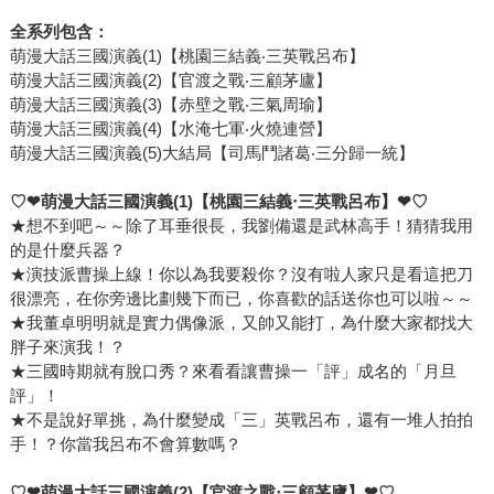
全系列包含：
萌漫大話三國演義(1)【桃園三結義‧三英戰呂布】
萌漫大話三國演義(2)【官渡之戰‧三顧茅廬】
萌漫大話三國演義(3)【赤壁之戰‧三氣周瑜】
萌漫大話三國演義(4)【水淹七軍‧火燒連營】
萌漫大話三國演義(5)大結局【司馬鬥諸葛‧三分歸一統】
♡
❤
萌漫大話三國演義(1)【桃園三結義‧三英戰呂布】
❤
♡
★想不到吧～～除了耳垂很長，我劉備還是武林高手！猜猜我用
的是什麼兵器？
★演技派曹操上線！你以為我要殺你？沒有啦人家只是看這把刀
很漂亮，在你旁邊比劃幾下而已，你喜歡的話送你也可以啦～～
★我董卓明明就是實力偶像派，又帥又能打，為什麼大家都找大
胖子來演我！？
★三國時期就有脫口秀？來看看讓曹操一「評」成名的「月旦
評」！
★不是說好單挑，為什麼變成「三」英戰呂布，還有一堆人拍拍
手！？你當我呂布不會算數嗎？
♡
❤
萌漫大話三國演義(2)【官渡之戰‧三顧茅廬】
❤
♡