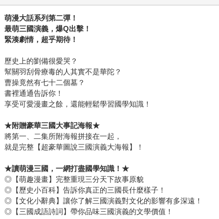
萌漫大話系列第二彈！
最萌三國演義，爆Q出擊！
緊湊劇情，超乎期待！
歷史上的劉備很愛哭？
幫關羽刮骨療毒的人其實不是華陀？
曹操竟然有七十二個墓？
書裡通通告訴你！
享受可愛漫畫之餘，還能輕鬆學習國學知識！
★
附贈豪華三國大事記海報★
將第一、二集所附海報拼接在一起，
就是完整【超豪華圖說三國演義大海報】！
★
讀萌漫三國，一網打盡國學知識！★
◎【萌趣漫畫】完整重現三分天下故事原貌
◎【歷史小百科】告訴你真正的三國長什麼樣子！
◎【文化小辭典】讓你了解三國演義對文化的影響有多深遠！
◎【三國成語詩詞】帶你品味三國演義的文學價值！