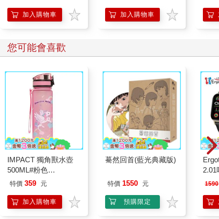
Kitty 庫洛米 布丁狗 酷
企鵝
加入購物車
加入購物車
您可能會喜歡
IMPACT 獨角獸水壺
驀然回首(藍光典藏版)
Ergot
500ML#粉色
2.
IM00B11PK
359
1550
特價
元
特價
元
1590
加入購物車
預購限定