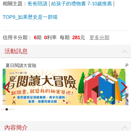
相關主題：
爸爸陪讀
給孩子的禮物書 7-10歲推薦
TOP9_如果歷史是一群喵
信用卡分期：
6
期
0
利率 每期
281
元
更多分期
活動訊息
夏日閱讀大冒險
P
內容簡介