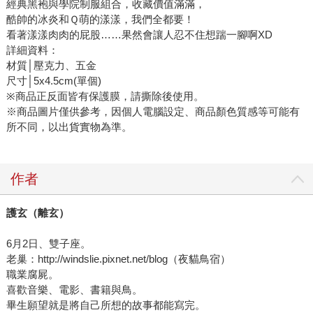
經典黑袍與學院制服組合，收藏價值滿滿，
酷帥的冰炎和Ｑ萌的漾漾，我們全都要！
看著漾漾肉肉的屁股……果然會讓人忍不住想踹一腳啊XD
詳細資料：
材質│壓克力、五金
尺寸│5x4.5cm(單個)
※商品正反面皆有保護膜，請撕除後使用。
※商品圖片僅供參考，因個人電腦設定、商品顏色質感等可能有
所不同，以出貨實物為準。
作者
護玄（離玄）
6月2日、雙子座。
老巢：http://windslie.pixnet.net/blog（夜貓鳥宿）
職業腐屍。
喜歡音樂、電影、書籍與鳥。
畢生願望就是將自己所想的故事都能寫完。