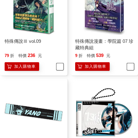
特殊傳說Ⅲ vol.09
特殊傳說漫畫：學院篇 07 珍
藏特典組
236
539
79
折
特價
元
9
折
特價
元
加入購物車
加入購物車