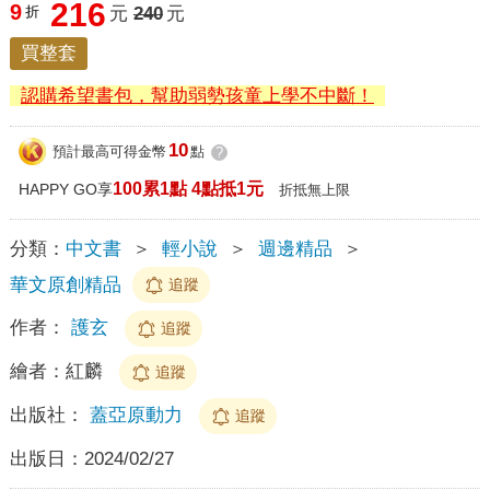
216
9
折
元
240
元
買整套
認購希望書包，幫助弱勢孩童上學不中斷！
10
預計最高可得金幣
點
?
100累1點 4點抵1元
HAPPY GO享
折抵無上限
分類：
中文書
＞
輕小說
＞
週邊精品
＞
華文原創精品
追蹤
作者：
護玄
追蹤
繪者：
紅麟
追蹤
出版社：
蓋亞原動力
追蹤
出版日：
2024/02/27