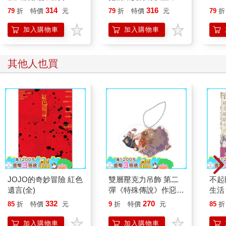
誰都能自在相處
314
316
79
折
特價
元
79
折
特價
元
79
折
加入購物車
加入購物車
其他人也買
JOJO的奇妙冒險 紅色
雙層壓克力吊飾 第二
不起
遺言(全)
彈《特殊傳說》作惡封
生活
印
332
270
85
折
特價
元
9
折
特價
元
85
折
加入購物車
加入購物車