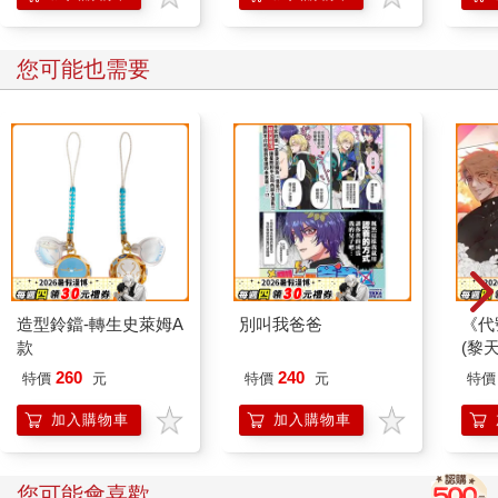
您可能也需要
造型鈴鐺-轉生史萊姆A
別叫我爸爸
《代
款
(黎天
260
240
特價
元
特價
元
特價
加入購物車
加入購物車
您可能會喜歡