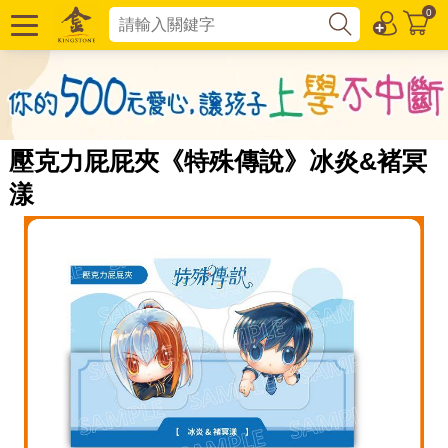
0
壓克力屁屁夾《特殊傳說》冰炎&褚冥
漾