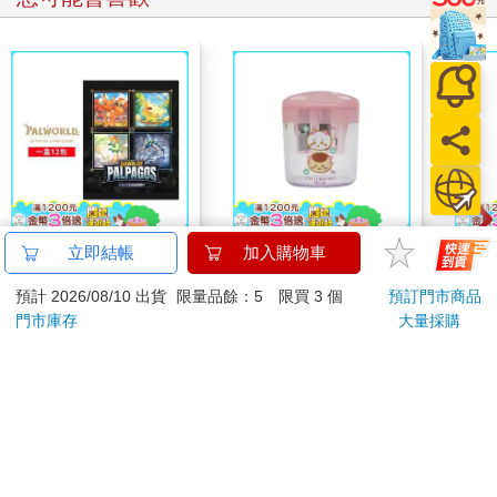
幻獸帕魯卡牌遊戲 第
吉伊卡哇 橢圓雙孔削
吉伊
立即結帳
加入購物車
一彈 補充包 Dawn of
筆器-粉
黃
預計 2026/08/10 出貨
限量品餘：5 限買 3 個
預訂門市商品
Palpagos（日文版一
1590
38
特價
元
95
折
特價
元
95
折
盒）
門市庫存
大量採購
加入購物車
加入購物車
訂購/退換貨須知
加入金石堂 LINE 官方帳號『完成綁定』，隨時掌握出貨動