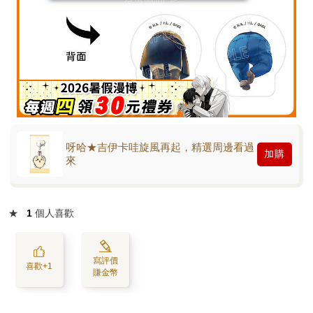
呀哈★吉伊卡哇旋風再起，精選周邊看過
加購
來
★
1
個人喜歡
寫評價
喜歡+1
賺金幣