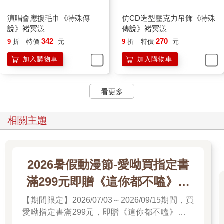
演唱會應援毛巾《特殊傳
仿CD造型壓克力吊飾《特殊
說》褚冥漾
傳說》褚冥漾
342
270
9
折
特價
元
9
折
特價
元
加入購物車
加入購物車
看更多
相關主題
2026暑假動漫節-愛呦買指定書
滿299元即贈《這你都不嗑》文
件夾
【期間限定】2026/07/03～2026/09/15期間，買
愛呦指定書滿299元，即贈《這你都不嗑》文件