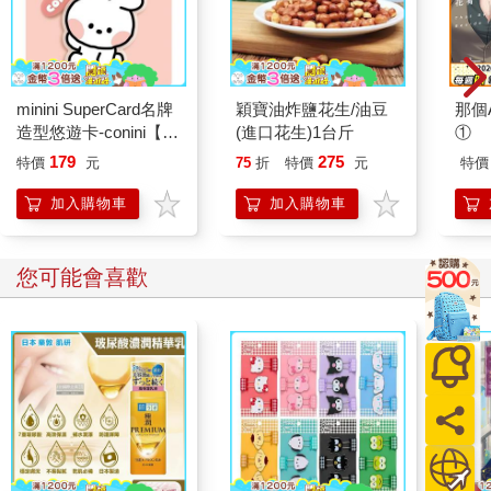
minini SuperCard名牌
穎寶油炸鹽花生/油豆
那個A
造型悠遊卡-conini【受
(進口花生)1台斤
①
託代銷】
179
275
特價
元
75
折
特價
元
特價
加入購物車
加入購物車
您可能會喜歡