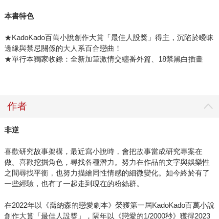
本書特色
★KadoKado百萬小說創作大賞「最佳人設獎」得主，沉陷於曖昧
邊緣與禁忌關係的大人系百合戀曲！
★單行本獨家收錄：全新加筆激情交纏番外篇、18禁黑白插畫
作者
非逆
喜歡研究故事架構，最近寫小說時，會把故事當成研究專案在
做。喜歡挖掘角色，尋找各種潛力。努力在作品的文字與娛樂性
之間尋找平衡，也努力描繪同性情感的細微變化。如今終於有了
一些經驗，也有了一起走到現在的粉絲群。
在2022年以《喬納森的戀愛劇本》榮獲第一屆KadoKado百萬小說
創作大賞「最佳人設獎」，隔年以《戀愛的1/2000秒》獲得2023