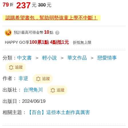
237
79
折
元
300
元
認購希望書包，幫助弱勢孩童上學不中斷！
10
預計最高可得金幣
點
?
100累1點 4點抵1元
HAPPY GO享
折抵無上限
分類：
中文書
＞
輕小說
＞
華文作品
＞
戀愛情事
追蹤
作者：
非逆
追蹤
出版社：
台灣角川
追蹤
出版日：
2024/06/19
相關主題：
【百合】這些本土創作真厲害