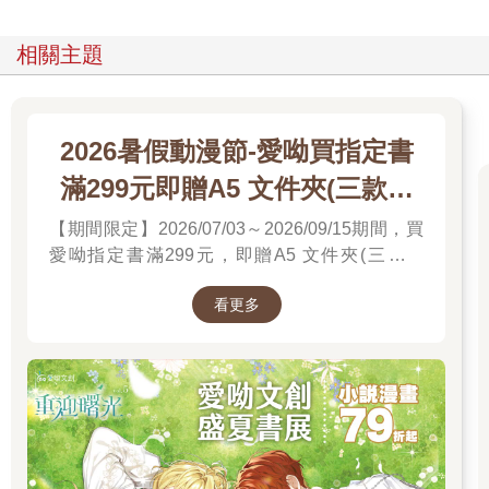
相關主題
2026暑假動漫節-愛呦買指定書
滿299元即贈A5 文件夾(三款隨
機)
【期間限定】2026/07/03～2026/09/15期間，買
愛呦指定書滿299元，即贈A5 文件夾(三款隨
機)！單筆訂單不累贈，數量有限，送完為止！
看更多