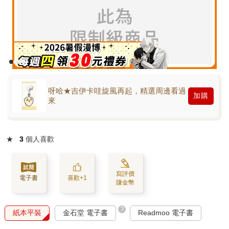
呀哈★吉伊卡哇旋風再起，精選周邊看過
加購
來
★
3
個人喜歡
寫評價
電子書
喜歡+1
賺金幣
?
紙本平裝
金石堂 電子書
Readmoo 電子書