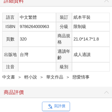
詳細資料
語言
中文繁體
裝訂
紙本平裝
ISBN
9786264000963
分級
限制級
商品規
頁數
320
21.0*14.7*1.8
格
適讀年
出版地
台灣
成人適讀
齡
注音
級別
中文書
＞
輕小說
＞
華文作品
＞
戀愛情事
商品評價
寫評價