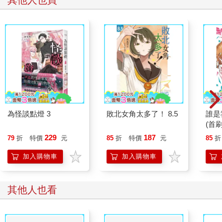
為怪談點燈 3
敗北女角太多了！ 8.5
誰是
(首刷
229
187
79
折
特價
元
85
折
特價
元
85
折
加入購物車
加入購物車
其他人也看