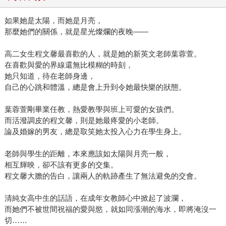
如果她是太陽，而她是月亮，
那麼她們的關係，就是星光燦爛的夜晚——
高二女生程文馨最喜歡的人，就是她的新英文老師葉蓉萱。
在喜歡與愛的界線還無比模糊的時刻，
她只知道，待在老師身邊，
自己的心跳和體溫，總是會上升到令她最快樂的狀態。
葉蓉萱剛畢業任教，熱愛教學與班上可愛的女孩們。
而活潑調皮的程文馨，則是她最疼愛的小老師。
論及婚嫁的男友，總是取笑她太投入心力在學生身上。
老師與學生的距離，本來應該如太陽與月亮一般，
相互輝映，卻不該有更多的交集。
程文馨大膽的告白，讓兩人的軌跡產生了無法避免的交會。
清純女高中生的話語，在成年女教師心中掀起了波瀾，
而她們不被世間祝福的愛與慾，就如同漲潮的海水，即將淹沒一
切……