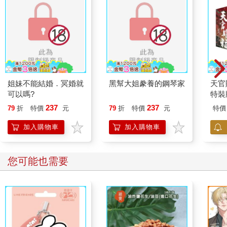
姐妹不能結婚．冥婚就
黑幫大姐豢養的鋼琴家
天官
可以嗎?
特裝
237
237
79
折
特價
元
79
折
特價
元
特價
加入購物車
加入購物車
您可能也需要