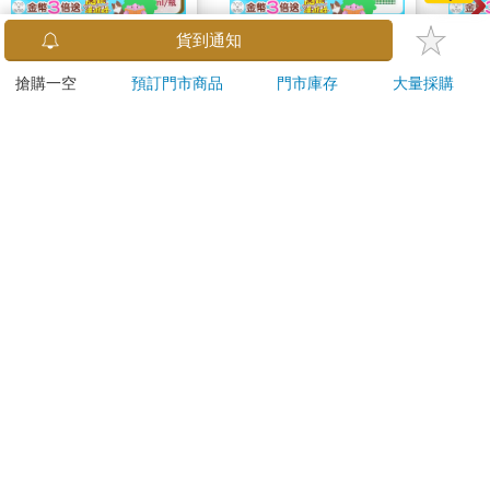
日本ROHTO樂敦-
【日本 Sanrio 三麗
小書
貨到通知
HADALABO肌研極潤
鷗】 造型長尾夾3入組
FAN
搶購一空
預訂門市商品
門市庫存
大量採購
金緻7重玻尿酸高效保
(8款可選) 凱蒂貓 Hello
成為
976
399
65
折
特價
元
69
折
特價
元
79
折
濕潤澤特濃精華乳液
Kitty 庫洛米 布丁狗 酷
段！
140ml/金瓶(Premium
企鵝
加入購物車
加入購物車
臉部肌膚護理乳霜,素
顏保養乾肌水凝乳)
訂購/退換貨須知
加入金石堂 LINE 官方帳號『完成綁定』，隨時掌握出貨動
態：
提醒您！！
金石堂及銀行均不會請您操作ATM! 如接獲電話要求您前往
ATM提款機，請不要聽從指示，以免受騙上當！