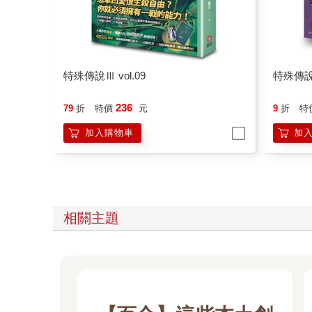
特殊傳說Ⅲ vol.09
特殊傳說
236
79
折
特價
元
9
折
特
加入購物車
加
相關主題