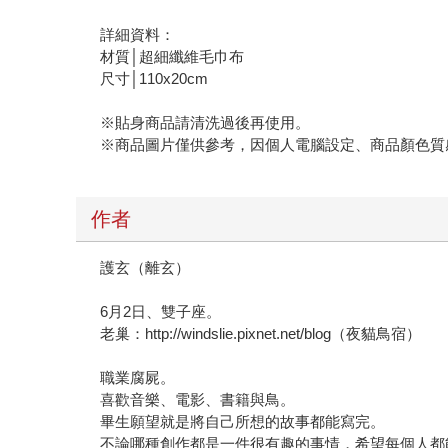
詳細資料：
材質│超細纖維毛巾布
尺寸│110x20cm
※貼身商品請清洗過後再使用。
※商品圖片僅供參考，因個人電腦設定、商品顏色質
作者
護玄（離玄）
6月2日、雙子座。
老巢：http://windslie.pixnet.net/blog（夜貓鳥宿）
職業腐屍。
喜歡音樂、電影、書籍與鳥。
畢生願望就是將自己所想的故事都能寫完。
不論哪種創作都是一件很有趣的事情，希望每個人都