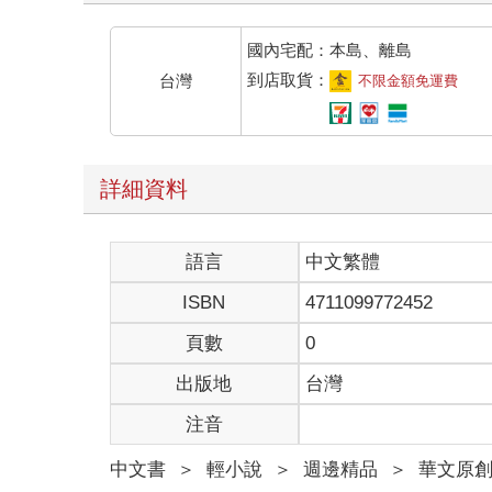
國內宅配：本島、離島
到店取貨：
台灣
不限金額免運費
詳細資料
語言
中文繁體
ISBN
4711099772452
頁數
0
出版地
台灣
注音
中文書
＞
輕小說
＞
週邊精品
＞
華文原