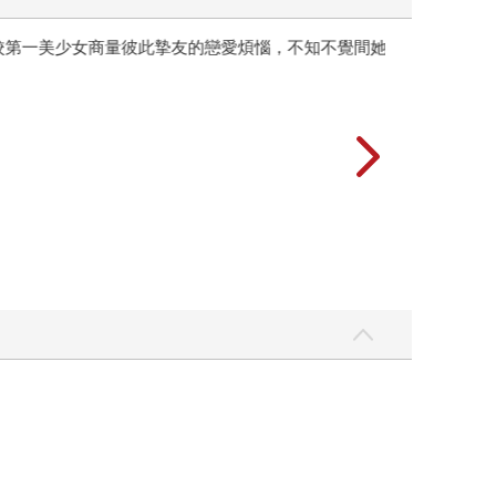
彼此摯友的戀愛煩惱，不知不覺間她竟成為我最親近
台灣角川2026