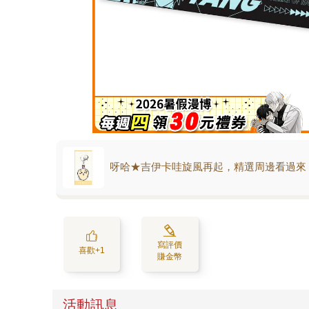
呀哈★吉伊卡哇旋風再起，精選周邊看過來
寫評價
喜歡+1
賺金幣
活動訊息