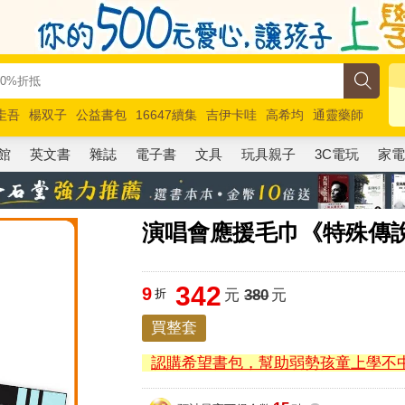
圭吾
楊双子
公益書包
16647續集
吉伊卡哇
高希均
通靈藥師
路邊攤新作
馬斯克
玩具總動員5
超慢跑
館
英文書
雜誌
電子書
文具
玩具親子
3C電玩
家
演唱會應援毛巾《特殊傳
342
9
折
元
380
元
買整套
認購希望書包，幫助弱勢孩童上學不