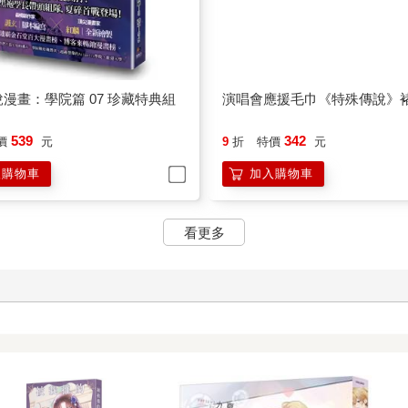
漫畫：學院篇 07 珍藏特典組
演唱會應援毛巾《特殊傳說》
539
342
價
元
9
折
特價
元
入購物車
加入購物車
看更多