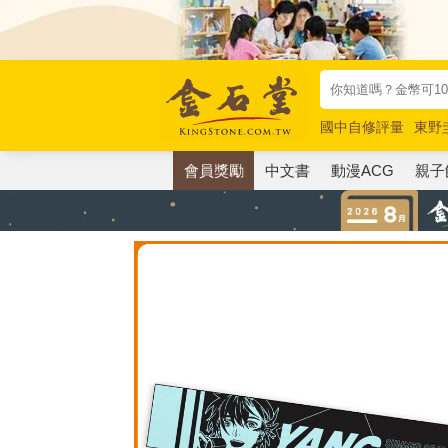
國中自修評量
東野
唯紅花綻放
奧德賽
會員獎勵
中文書
動漫ACG
親子