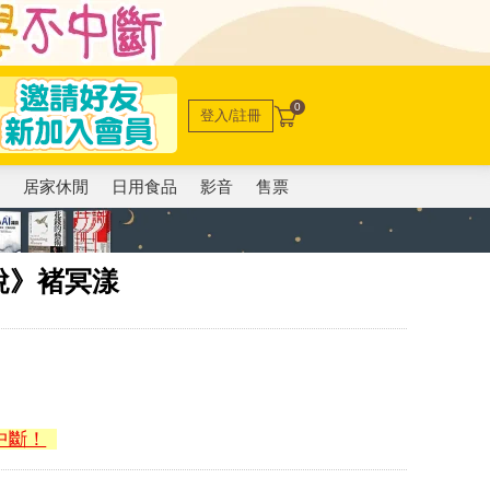
0
登入/註冊
電
居家休閒
日用食品
影音
售票
說》褚冥漾
中斷！