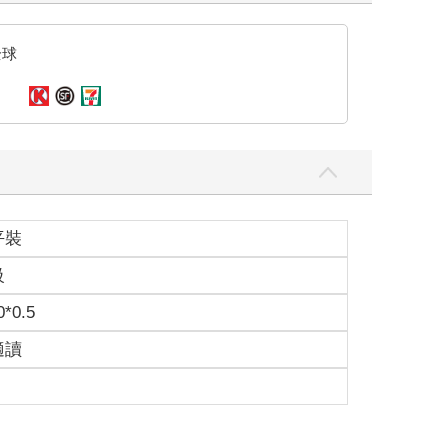
全球
平裝
級
0*0.5
適讀