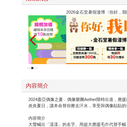
2026金石堂暑假漫博〈你好，我吃一點〉第二波
內容簡介
2024蓋亞偶像之夏．偶像樂團Aether限時出道，應
炎炎夏日，讓本命替你擦去汗水，享受與偶像貼貼的
內容簡介
大聲喊出「漾漾」的名字、用超大應援毛巾代替手幅