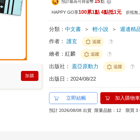
15
預計最高可得金幣
點
?
100累1點 4點抵1元
HAPPY GO享
折抵無
分類：
中文書
＞
輕小說
＞
週邊精
作者：
護玄
追蹤
?
繪者：
紅麟
追蹤
?
出版社：
蓋亞原動力
追蹤
?
加購
出版日：
2024/08/22
立即結帳
加入購物車
預計 2026/08/08 出貨
限量品餘：12 限買 3