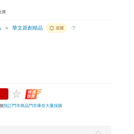
上限
品
＞
華文原創精品
追蹤
?
 個
預訂門市商品
門市庫存
大量採購