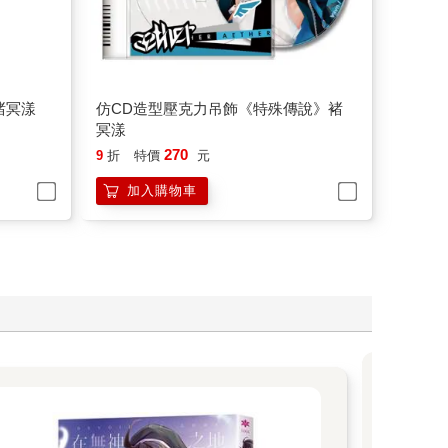
褚冥漾
仿CD造型壓克力吊飾《特殊傳說》褚
冥漾
270
9
折
特價
元
加入購物車