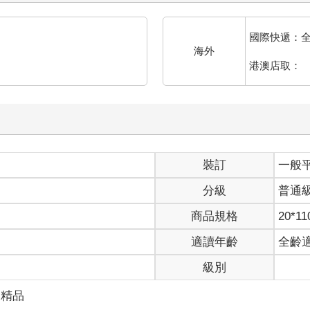
國際快遞：
海外
港澳店取：
裝訂
一般
分級
普通
商品規格
20*11
適讀年齡
全齡
級別
創精品