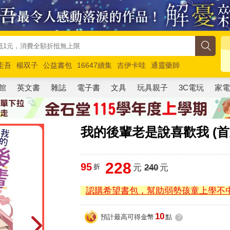
圭吾
楊双子
公益書包
16647續集
吉伊卡哇
通靈藥師
路邊攤新作
馬斯克
玩具總動員5
超慢跑
館
英文書
雜誌
電子書
文具
玩具親子
3C電玩
家
我的後輩老是說喜歡我 (首
228
95
折
元
240
元
認購希望書包，幫助弱勢孩童上學不
10
預計最高可得金幣
點
?