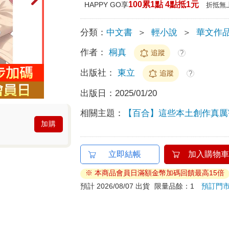
100累1點 4點抵1元
HAPPY GO享
折抵無
分類：
中文書
＞
輕小說
＞
華文作
作者：
桐真
追蹤
?
出版社：
東立
追蹤
?
出版日：
2025/01/20
相關主題：
【百合】這些本土創作真厲
加購
立即結帳
加入購物車
※ 本商品會員日滿額金幣加碼回饋最高15倍
預計 2026/08/07 出貨
限量品餘：1
預訂門