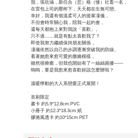
我，張欣涵，新任合（悲）格（慘）社畜一名，
在雷包上司的壓榨下，天天都在生無可戀。
幸好，我還有個溫柔可人的後輩凜儀，
不但會時常關心我，陪我一起約會，
還每天都抱上來對我說「喜歡」。
只不過……就是有點太喜歡我了？
即使我努力繼續保持朋友關係，
凜儀依然以自己的步調逐漸突破我的防線。
看著她愈來愈可愛的撒嬌模樣，
雖然很療癒，但我也開始有了一絲絲困擾——
嗚嗚，要是我愈來愈喜歡妳該怎麼辦啦？
溫暖悸動的大人系戀愛正式展開！
首刷限定
書卡 約5.9*12.8cm PVC
小冊子 約12.3*18.3cm 紙
膠捲風透卡 約10*15cm PET