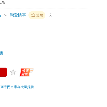
上限
品
＞
戀愛情事
追蹤
?
害
市商品
門市庫存
大量採購