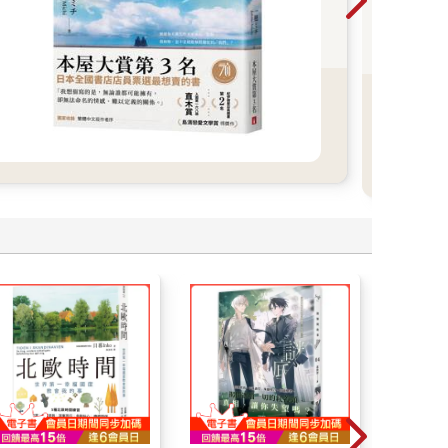
承浩
電影
者！