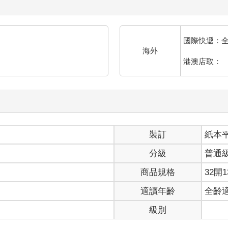
國際快遞：
海外
港澳店取：
裝訂
紙本
分級
普通
商品規格
32開1
適讀年齡
全齡
級別