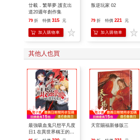
廿載．繁華夢 護玄出
叛逆玩家 02
道20週年創作集
315
221
79
折
特價
元
79
折
特價
元
加入購物車
加入購物車
其他人也買
最強吸血鬼只想平凡度
天官賜福新修版三
日1 在異世界稱王的吸
血鬼，回歸現代 (首刷