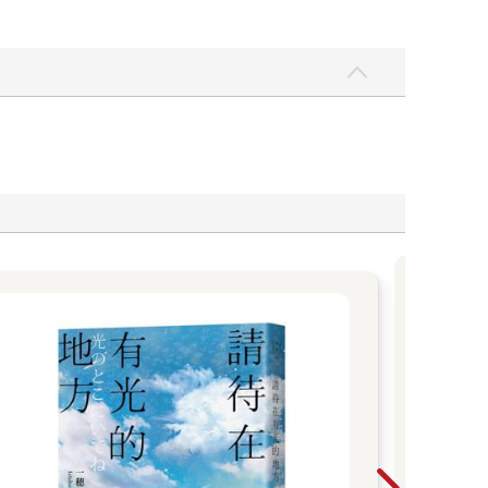
20
氣演