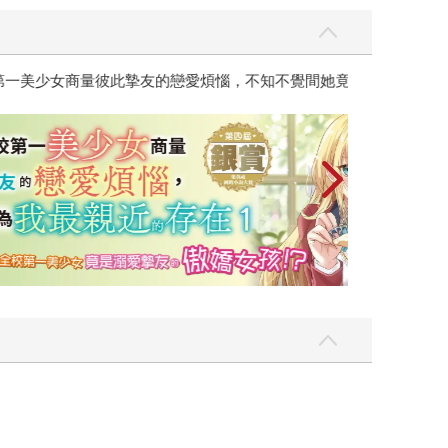
彼此摯友的戀愛煩惱，不知不覺間她竟成為我最親近
台灣角川2026