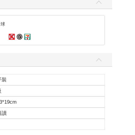
全球
平裝
級
3*19cm
適讀