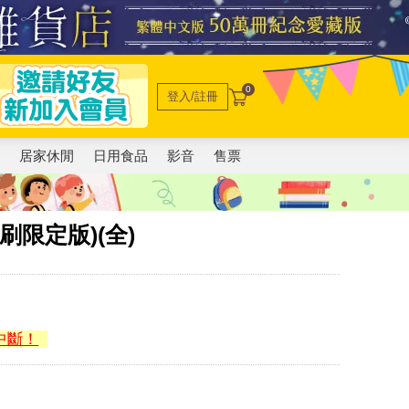
0
登入/註冊
電
居家休閒
日用食品
影音
售票
刷限定版)(全)
中斷！