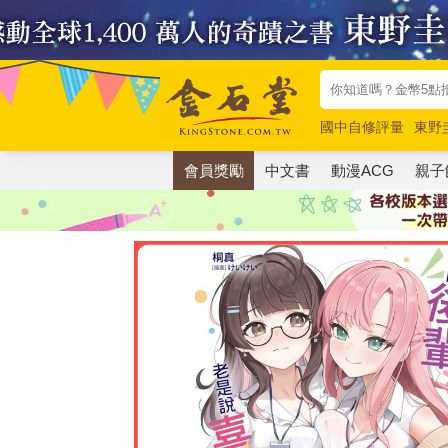
國中自修評量
東野
唯紅花綻放
奧德賽
會員獎勵
中文書
動漫ACG
親子