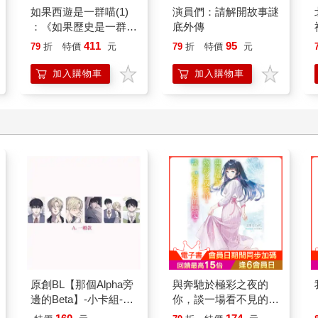
如果西遊是一群喵(1)
演員們：請解開故事謎
：《如果歷史是一群
底外傳
喵》作者最新力作，附
411
95
79
折
特價
元
79
折
特價
元
【首卷特典】拉頁
加入購物車
加入購物車
原創BL【那個Alpha旁
與奔馳於極彩之夜的
邊的Beta】-小卡組-A.
你，談一場看不見的戀
一般款
愛。