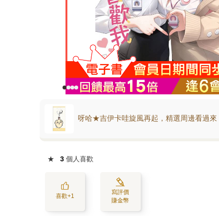
呀哈★吉伊卡哇旋風再起，精選周邊看過來
★
3
個人喜歡
寫評價
喜歡+1
賺金幣