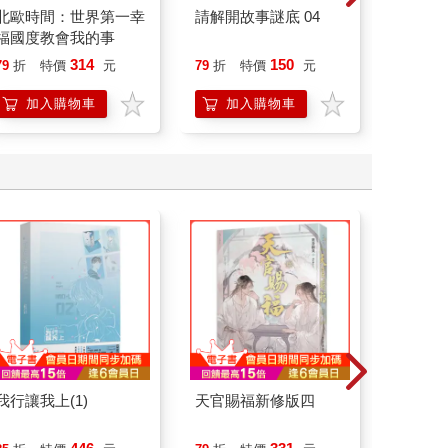
北歐時間：世界第一幸
請解開故事謎底 04
請解開故
福國度教會我的事
314
150
79
折
特價
元
79
折
特價
元
79
折
加入購物車
加入購物車
加
我行讓我上(1)
天官賜福新修版四
天官賜