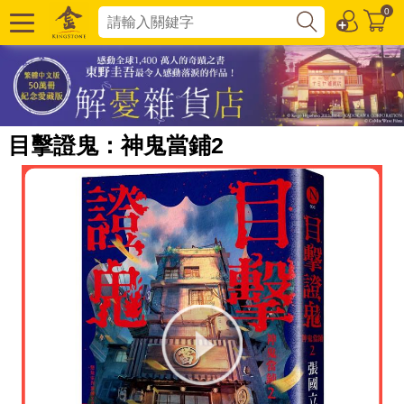
0
目擊證鬼：神鬼當鋪2