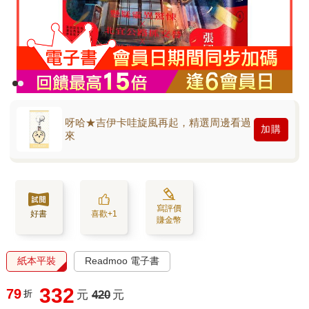
呀哈★吉伊卡哇旋風再起，精選周邊看過
加購
來
寫評價
好書
喜歡+1
賺金幣
紙本平裝
Readmoo 電子書
332
79
折
元
420
元