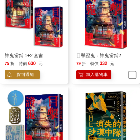
眼。
黃色本田重機毫不示警即超過野狼，他感覺龍頭輕微的震動，兩
腳周圍布滿蒸氣或是濺起的水氣，有如騰雲駕霧。
減速慢行，他提醒自己，不要跟本田尬，老婆即將生產，打在三
檔耗點油慢慢走完這段坡路，反正機車吃的油少，跑趟北宜公路
不到一百元。
記得來程見過坪林那裡的小吃店都開張，他餓了。早上十點出門
到現在喝了兩杯咖啡而已，但簽到七張單子，林阿姨答應再介紹
神鬼當鋪 1+2 套書
目擊證鬼：神鬼當鋪2
她的大學同學，沒多久他電話簿上的名單將破千，十年後破萬。
630
332
75
折
特價
元
79
折
特價
元
跑保險的好處是時間自由，跑出的客戶也是自己的。學王副理兼
賣其他商品，按客戶名單，酵素賣一輪，廚房用品賣一輪，叫小
貨到通知
加入購物車
玉辭掉頭路回家包水餃，冷凍水餃賣一輪，蔥油餅再賣一輪。
小玉希望換汽車，二手車價錢便宜，地雷也多，找開計程車的大
頭幫他挑，有了小朋友，到哪裡都得開車。小玉說，你不能再成
天騎機車，危險。老人家說的，汽車鐵包皮，機車皮包鐵。
拍拍油缸，野狼野狼，你不危險，回台北換火星塞、剎車皮、擋
泥蓋，你挺我，我更挺你，騎破200000公里。
野狼挺他。風雨中，它對迎面擦身而過的貨車發出怒吼。雨天開
車最賭爛來車不看路面硬衝水窪，濺起的水讓對面車道的車子暫
時失明。貨車大，了不起，以為公路是他家的。