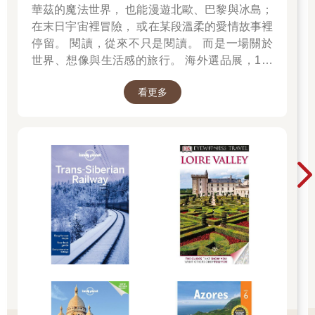
專心騎車，距離坪林雖不遠，看樣子下班前回不了公司，得打電
華茲的魔法世界， 也能漫遊北歐、巴黎與冰島；
話給主任，貿易公司客戶林小姐做事有名的拖，別人一箱抽五至
在末日宇宙裡冒險， 或在某段溫柔的愛情故事裡
十條電線檢驗，唯她每箱都要驗，不知道拆箱、封箱多麻煩。新
停留。 閱讀，從來不只是閱讀。 而是一場關於
聞上看到有位富太太返國在海關鬧脾氣「找你們長官來」，海關
世界、想像與生活感的旅行。 海外選品展，1折
人員夠絕，旋開她每個香水瓶，抖開她每件衣服，檢查完畢，富
起 限量空運商品，先搶先贏 週週商品更新
太太一邊罵人一邊想辦法把每個瓶子蓋好蓋子再塞衣服進已經闔
看更多
不攏的行李箱。報社的記者寫，旁觀旅客鼓掌叫好。
公司做電線，每年五、六月出的貨最多，趕去配各種聖誕禮品。
請小曾陪林小姐驗貨，欠他一次。
不怕雨，怕風，騎機車走縱貫線的都知道，風吹得雨扭來扭去，
大卡車經過掀起的風切尤其可怕。
他催了油門，瞇眼看前方，一輛小貨卡按喇叭超車，野狼閃了
閃，還好龍頭穩定向前。離坪林近了，頂多再五分鐘，需要打很
多電話，不能忘記斗六，早產幾天是常有的事，到時父母一來，
和小玉家人強碰，死得最難看的是夾在中間的他。
過了九芎林兩三分鐘就是坪林，記得沒太大彎道，抹了儀表盤，
油還剩四分之一，夠回台北。換到四檔加速，面罩上盡是雨水。
眼睛睜不太開，瞇起眼，來車的車燈散成一團，像隔著毛玻璃看
太陽。
對面大貨車又行駛在黃線中間，他壓低身子，龍頭朝右，人車與
地面幾乎呈四十五度，閃過貨車尾端。過癮，好久沒彎道加速，