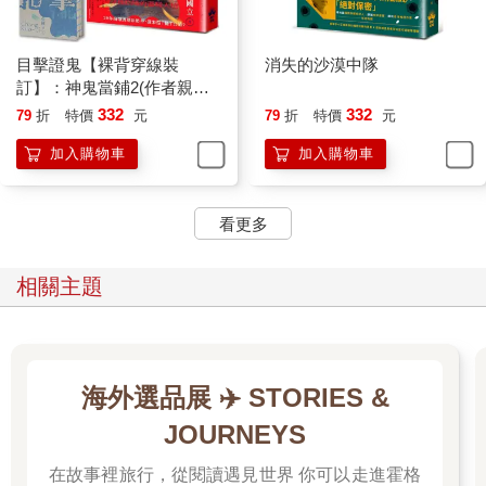
雨下得愈來愈凶，山坡流下來的水洩進路面，像小河。快五點，
天色和半夜差不多，路燈未亮，雨絲搖擺在風裡，他打開大燈，
既為照亮路面，轉彎時也好讓來車看到。有些白痴不開車燈，省
目擊證鬼【裸背穿線裝
消失的沙漠中隊
幾元油錢害對向車道的駕駛瞬間失去視線，每次遇到這種白痴他
訂】：神鬼當鋪2(作者親簽
一定按喇叭警告，拜託，遵守公路道德有這麼困難麼。
＋雨漸耳金屬書籤)
332
332
79
折
特價
元
79
折
特價
元
小玉懷孕到八個月才請假待產，在她舅舅公司當會計，薪水照
領，反正公司有五名會計。生下孩子有點傷腦筋，小玉媽媽願意
加入購物車
加入購物車
幫忙帶，他媽媽更認為金孫理所當然由她帶。兩個阿嬤搶金孫當
然是好事，問題在該給誰帶。小玉說選她媽媽比較好，生下孩子
坐月子一定回娘家，順理成章。他父母可不這麼認為，堅持長孫
看更多
非由他們飼到會走路不可，因為孩子的姓氏來自他家。
醫師說是男孩，怪自己嘴大，當晚對媽說了，她比中大家樂還興
相關主題
奮，甚至清了他以前的房間給小玉坐月子。這件事還不敢對小玉
說，寧可忤逆老媽也不要惹小玉不高興，懷孕中的女人最大。
問過幾位朋友，老婆坐月子該去婆家還是娘家，得到彷彿神明賞
的笑杯，對不起，別問我，你的家務事，自己想。
事情可以簡單化，小玉父母家在新莊，騎車去只要三十分鐘，他
海外選品展 ✈️ STORIES &
的父母住斗六，不可能每星期搭台鐵回去看小孩，票不好買，想
JOURNEYS
到搶車票就頭大。
閃過一個大水窪，鞋子由全溼晉級為踩檔聽得到卡滋的水聲。
在故事裡旅行，從閱讀遇見世界 你可以走進霍格