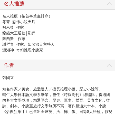
名人推薦
名人推薦（按首字筆畫排序）
笭菁│恐怖小說天后
敷米漿│作家
龍貓大王通信│影評
薛西斯｜作家
謝哲青│作家、知名節目主持人
瀟湘神│奇幻推理小說家
作者
張國立
知名作家／美食、旅遊達人／擅長推理小說、歷史小說等。
輔仁大學日本語文學系畢業，曾任《時報周刊》總編輯，得過國
內各大文學獎項，精通語言、歷史、軍事、體育、美食文化，從
詩、劇本、小說至旅行文學無所不寫，著作超過六十本。小說
《炒飯狙擊手》已售出全球英、法、德、俄、日等8大語種，影視