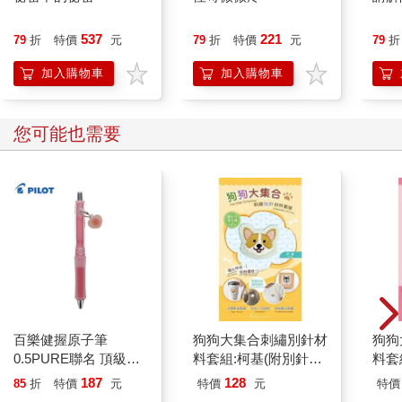
打右轉燈讓路給BMW，有錢人的車大喇叭聲音更大，汽車保全
險，駕駛保一千萬意外險，被撞到活該倒楣。他抓牢龍頭握把靠
537
221
79
折
特價
元
79
折
特價
元
79
折
右，忽然身體一震，不要命了，BMW頂野狼屁股。
兩腿夾緊，龍頭稍微右移，不是已經讓你超車了麼，要超快超。
加入購物車
加入購物車
又一震，BMW又撞野狼屁股，地面太滑，他下意識抓離合器踩剎
車，真的太滑，他已控制不住龍頭，車頭來不及轉左，幹，腳剎
車像踩空氣，早該換剎車皮。野狼離開地面往上迎向撲面打來的
您可能也需要
雨點。
●二○二三年
「七七四十九天，陰靈最徬徨的是前面三七二十一天，以為自己
沒死，可是人
來人去沒人看他們，所以至少要做頭七、二七、三七，讓他們明
白，死了。過了三七二十一還不走，事情就歹處理了。」黃阿伯
語氣沉重地對智子說，「你們還有十四天。」
因此智子抵台第一天便趕著去靈骨塔看上週心臟病喪命的前夫鄭
鵬飛，黃阿伯說親人探視遠比和尚道士頌經有效，安定死者焦躁
百樂健握原子筆
狗狗大集合刺繡別針材
狗狗
的情緒。
0.5PURE聯名 頂級白
料套組:柯基(附別針，
料套
「三天，」智子對兒子說，「收好行李，辦手續，跟我去日
桃(限量)
含全程影音教學)
含全
本。」
187
128
85
折
特價
元
特價
元
特價
三七二十一天，不是三天。