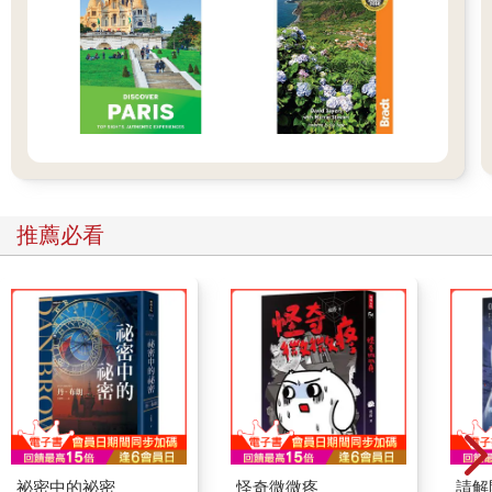
就是這種感覺。
過彎道上半身朝左，地面飛起的水打得臉痛，一顆細石敲在方向
燈，沒事，他以左手食指抹面罩，龍頭抖了抖，趕緊收回左手，
雨勢太大又上坡，他減速到三檔，明明下午，暗得像夜晚，前方
樹林閃現淡淡的燈光，坪林快到了。
可是，為什麼好像不管怎麼騎，燈光都遠遠的？對面駛來一列車
體掛了花飾的小貨車，速度很慢，一下子所有聲音消失，他看著
一輛輛小貨車經過身邊，最後一輛後面的貨艙沒有雨棚，一個男
人坐大鼓後面，兩車交錯時，男人轉頭看向他，想到北宜公路的
推薦必看
傳說，抓交替，車禍死在公路的鬼魂等著抓到交替才可以投胎轉
世。
大鼓後面的男人沒有臉。
是他眼花了了嗎？還是雨太大？出殯的小貨車行列無聲地駛過彎
道。
他打了個冷顫，應該聽小玉的話，上北宜公路一定得沿途撒金
紙，不成文的規矩。
好兄弟呀，請拜受我的心意，我老婆快生孩子了，下次來一定補
上這次欠的。不知為什麼，他最後補了一句：南無阿彌陀佛。
突然響起刺耳喇叭聲，後視鏡出現燈光，低矮的跑車想超車，叭
他，嚇了一跳。
祕密中的祕密
怪奇微微疼
請解