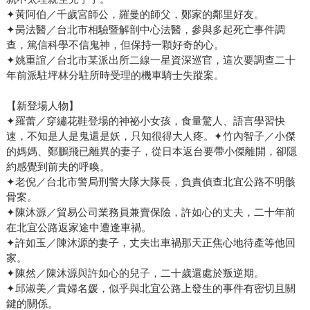
✦黃阿伯／千歲宮師公，羅曼的師父，鄭家的鄰里好友。
✦昺法醫／台北市相驗暨解剖中心法醫，參與多起死亡事件調
查，篤信科學不信鬼神，但保持一顆好奇的心。
✦姚重誼／台北市某派出所二線一星資深巡官，這次要調查二十
年前派駐坪林分駐所時受理的機車騎士失蹤案。
【新登場人物】
✦羅蕾／穿繡花鞋登場的神祕小女孩，食量驚人、語言學習快
速，不知是人是鬼還是妖，只知很得大人疼。✦竹內智子／小傑
的媽媽、鄭鵬飛已離異的妻子，從日本返台要帶小傑離開，卻隱
約感覺到前夫的呼喚。
✦老倪／台北市警局刑警大隊大隊長，負責偵查北宜公路不明骸
骨案。
✦陳沐源／貿易公司業務員兼賣保險，許如心的丈夫，二十年前
在北宜公路返家途中遭逢車禍。
✦許如玉／陳沐源的妻子，丈夫出車禍那天正焦心地待產等他回
家。
✦陳然／陳沐源與許如心的兒子，二十歲還處於叛逆期。
✦邱淑美／貴婦名媛，似乎與北宜公路上發生的事件有密切且關
鍵的關係。