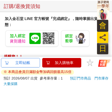
「我差點忘記他的笑容。你選的照片？」
訂購/退換貨須知
一星期前鄭記當鋪第八代繼承人鄭鵬飛於傍晚躺在櫃檯後，仰面
呈大字形，離頭部不遠擺著一盞手掌大小蓮花造型玻璃燭臺，兩
加入金石堂 LINE 官方帳號『完成綁定』，隨時掌握出貨動
隻手掌旁則各一支傾倒的蠟燭，睜大的兩眼望著釘在屋頂往下垂
會
態：
的金屬吊飾。
法醫判定心肌梗塞，屬於自然死亡，結案。不過昺法醫承認沒人
員
這麼躺好姿勢點了蠟燭再心肌梗塞的。當時店門內鎖，無其他出
入口，小傑以鑰匙打開進去，室內沒有遭竊賊闖入的痕跡，找不
日
出外力致死線索，最後只能如此結案。十七歲，過了暑假將升高
三的小傑無力反對，也無法反對。暫時成為繼承人的第九代鄭記
提醒您！！
當鋪負責人，他連當鋪是什麼碗糕也搞不清。
金石堂及銀行均不會請您操作ATM! 如接獲電話要求您前往
立即結帳
加入購物車
「我選的。」他對已和阿爸離婚卻依然是他母親的竹內智子說。
ATM提款機，請不要聽從指示，以免受騙上當！
智子手中抹布停在遺照前，隔了很久才抹了桌面和相框。
※ 本商品會員日滿額金幣加碼回饋最高15倍
「以為他會活很久。」
退換貨須知：
預計 2026/08/07 出貨
參考庫存量：1
預訂門市商品
門市庫存
羅曼說台灣人平均壽命八十歲，死亡原因以癌症占四分之一最
大量採購
**提醒您，鑑賞期不等於試用期，退回商品須為全新狀態**
高，鄭鵬飛體內沒有腫瘤，昺法醫說連青春痘也沒，但依然拉低
依據「消費者保護法」第19條及行政院消費者保護處公告之
今年台灣人壽命的平均值。
「通訊交易解除權合理例外情事適用準則」，以下商品購買
「要是爸活到八十歲，妳可能和他復合嗎？我是說八十歲以
後，除商品本身有瑕疵外，將不提供7天的猶豫期：
前。」
「他守著當鋪就沒辦法，我是人，人生下來是為了看世界。」
易於腐敗、保存期限較短或解約時即將逾期。（如：生