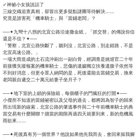
✓神祕小女孩說話了
三線交織追查真相，卻冒出更多疑點謎團等待解決……
究竟是誰害死「機車騎士」與「當鋪老闆」？
──✦九彎十八拐的北宜公路沿途撒金紙，「抓交替」的傳說你信
還是不信？✦──
「警察，北宜公路快斷了，聽到沒，北宜公路，別走錯路，不是
北宜高速公路。」
一場大雨造成的土石流沖刷出一副白骨，經調查是姚巡官二十年
前接獲失蹤報案的機車騎士，悲傷的遺孀獨立扶養遺腹子依然等
不到好消息，但更令眾人納悶的是，死後還能去當鋪交易，換來
老闆親自遞交二十萬元給妻子坐月子？
──✦地下室的上鎖的保險箱，每個櫃子的門瘋狂的打開✦──
小傑所不知道的當鋪祕密以及父母的過去，都將因為智子的歸來
而出現新的線索，北宜公路的肇逃事件與二十年前機車騎士的典
當交易有什麼關聯？贖當的期限再過四天就要到來，新的危機風
雨欲來……
──✦死後真有另一個世界？他說如果他先我而去，會回來摳我腳