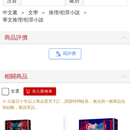
注音
級別
的也沒怕的道理。
拐進小金面沒多久雨勢果然轉大，天氣變得陰沉，雨衣失去防雨
中文書
＞
文學
＞
推理/犯罪小說
＞
功能，黏在長褲，溼透的長褲黏在小腿，繃緊的小腿貼著發燙的
華文推理/犯罪小說
引擎。
他停下好幾次為了擦眼鏡和面罩，山中霧氣重，說不定該停下找
個地方躲雨，等雨勢小點再上路，不過拐了一個彎道，心想都過
商品評價
了一個拐，不如等下一個拐。過了第四個拐，又想已經走了一
半，除了幾輛小貨車，路面空蕩，騎慢點就是了。
因此他順利通過九彎十八拐，再下去沒太多大彎道，到坪林叩小
寫評價
玉，趕不及回去吃晚飯，他在坪林吃，帶半斤包種回去送老丈
人。
上坡時野狼氣喘得凶，應該換機油了。兩年前他忘記換，修車的
相關商品
說汽缸悶得爆炸，此後他每三千公里必換，這次因為小玉懷孕忙
得忘記。抹了抹被水珠模糊的儀表盤，100002，剛破十萬公里，
到坪林告訴小玉，破十萬咧。
全選
加入購物車
那又怎樣？小玉會說。野狼跑的里程數能換算為加薪數目嗎？不
※ 出版日十年以上商品需另下訂，調貨時間較長，無法與一般商品合
能，他還是得趁跑業務的空檔推銷保險，不然買不了房子。
併結帳，敬請見諒。
雨勢忽大忽小，大概受地形影響，有時轉個彎雨小很多，下個彎
又變大，前輪捲起水花，一個多月前失神撞了牆，龍頭未歪，擋
泥蓋斷裂卡住前輪，他拿大鉗子剪掉一截，不妨礙車輪就好，雨
天比較慘，半片擋泥蓋噴泥水到前面車子的後座，被翻過幾次白