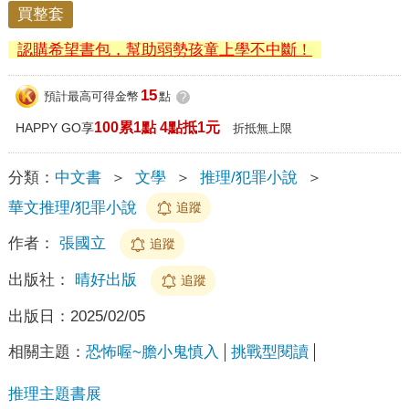
買整套
認購希望書包，幫助弱勢孩童上學不中斷！
15
預計最高可得金幣
點
?
100累1點 4點抵1元
HAPPY GO享
折抵無上限
分類：
中文書
＞
文學
＞
推理/犯罪小說
＞
華文推理/犯罪小說
追蹤
作者：
張國立
追蹤
出版社：
晴好出版
追蹤
出版日：
2025/02/05
相關主題：
恐怖喔~膽小鬼慎入
挑戰型閱讀
推理主題書展