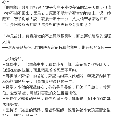
心✦──
「圓框鄭」幾年前拆散了智子和兒子小傑美滿的親子天倫，但這
次她不能不回來，因為丈夫原因不明地猝死當鋪地板上。過一晚
醒來，智子對眾人說，凌晨一點十一分，丈夫信守承諾地回來
了。是回來報冤屈嗎？還是對前妻表達愛意與歉意？
「神鬼當鋪」買賣飄散的不是濃厚銅臭味，而是穿梭陰陽的溫暖
人情
──還沒等到新任老闆的傳奇當鋪持續營業中，期待您的光臨──
【人物介紹】
✦鄭傑生／十七歲高中生，綽號小傑，鄭記當鋪第九代接班人，
但還在猶豫抗拒，而且懷疑爸爸死因不單純。
✦鄭鵬飛／鄭傑生的爸爸，鄭記當鋪第八代老闆，猝死店內留下
種種謎團給兒子，可是前妻好像略知一二。
✦羅曼／小傑的死黨好友，爸爸是里長伯，拜師「千歲宮」黃阿
伯。愛耍嘴賤，可是對喜歡的女生害羞閉俗。
✦里長伯／羅曼的爸爸，連任八屆里長，鄭鵬飛、黃阿伯的老鄰
居兼好友。
✦里長婆／羅曼的媽媽，復健科醫師，認養神祕小女孩羅蕾之後
就不太理親生兒子了。