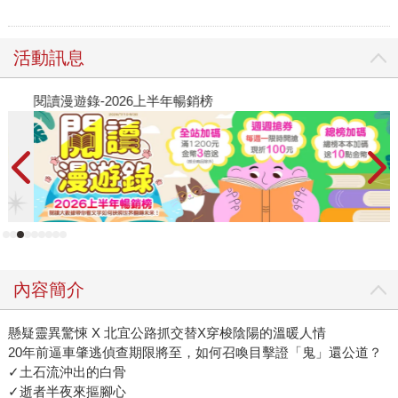
活動訊息
閱讀漫遊錄-2026上半年暢銷榜
飢
內容簡介
懸疑靈異驚悚 X 北宜公路抓交替X穿梭陰陽的溫暖人情
20年前逼車肇逃偵查期限將至，如何召喚目擊證「鬼」還公道？
✓土石流沖出的白骨
✓逝者半夜來摳腳心