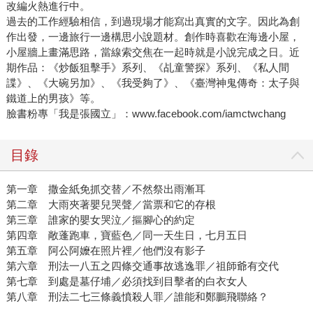
改編火熱進行中。
過去的工作經驗相信，到過現場才能寫出真實的文字。因此為創
作出發，一邊旅行一邊構思小說題材。創作時喜歡在海邊小屋，
小屋牆上畫滿思路，當線索交焦在一起時就是小說完成之日。近
期作品：《炒飯狙擊手》系列、《乩童警探》系列、《私人間
諜》、《大碗另加》、《我受夠了》、《臺灣神鬼傳奇：太子與
鐵道上的男孩》等。
臉書粉專「我是張國立」：www.facebook.com/iamctwchang
目錄
第一章 撒金紙免抓交替／不然祭出雨漸耳
第二章 大雨夾著嬰兒哭聲／當票和它的存根
第三章 誰家的嬰女哭泣／摳腳心的約定
第四章 敞蓬跑車，寶藍色／同一天生日，七月五日
第五章 阿公阿嬤在照片裡／他們沒有影子
第六章 刑法一八五之四條交通事故逃逸罪／祖師爺有交代
第七章 到處是墓仔埔／必須找到目擊者的白衣女人
第八章 刑法二七三條義憤殺人罪／誰能和鄭鵬飛聯絡？