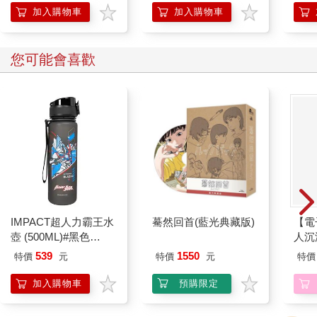
加入購物車
加入購物車
「明天去日台交流協會辦護照，你是我兒子，聽我的。」
十八歲以下沒有人權，只有被監護的份。
「其他的事以後再說，你有兩個月時間學日文。北海道沒有中文
您可能會喜歡
學校，你進普通高中，我生的兒子，S─MAR─TO，兩個月足夠
學好日文。」
十八歲以下還沒有抗辯的資格，同學羅曼的理論，十八歲以下不
是人。
「不要怕日文，漢字很多。」
英文二十六個字母，日文有五十個音，多快一倍。跟媽說這個一
定挨罵。
「台灣太熱。」老媽補了一句。
以前不說北海道太冷嗎？
全世界最難對付的是女人，老婆比女人更難對付。
誰說的？只有一個人會說這種話，阿爸。
IMPACT超人力霸王水
驀然回首(藍光典藏版)
【電
他說，你好福氣，最難搞的女人是你媽，她只會寵你。
壺 (500ML)#黑色
人沉
媽回家不問爸的死因，悶著頭拖地。過去幾天他睡同學羅曼家，
IMUTB01BK
版】
539
1550
特價
元
特價
元
特價
屋內明明整齊得一如阿爸在世，老媽仍指東指西，好像小傑故意
從學校運動場運泥沙回來灑，讓老媽可以有拖地的機會。
加入購物車
預購限定
她拖地，小傑跟著抬桌腳、搬椅子，直到進了阿爸生前和她的臥
房總算停止，她看著床頭櫃上的阿爸遺照很久很久。