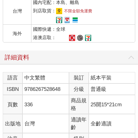
國內宅配：本島、離島
北宜公路以九彎十八拐著稱，早上去宜蘭的途中他一再提醒自己
不可超過五十公里的時速，其中幾次情不自禁飆至七十，幾個彎
到店取貨：
台灣
不限金額免運費
道的確險象環生，幸好新換的輪胎咬得住路面，野狼就是野狼，
排氣管不時因加速發出爆音，風在耳邊，吹得眼淚從眼角拖至兩
國際快遞：全球
鬢。不到一小時即抵達宜蘭，因此他停在路邊撥手機給小玉，第
海外
一句話便喊：
港澳店取：
「許如心小姐，我成功抵達宜蘭，費時五十三分鐘。」
照例惹來小玉罵聲。
詳細資料
「每次叫我許如心表示你心裡有鬼。」只好陪上乾笑。
離小玉預產期還有三天，本來他想算了，可是阿姨介紹的客戶，
不去不好意思。拉保險全靠呷好逗相報，第一趟跑遍電話簿上所
語言
中文繁體
裝訂
紙本平裝
有親戚朋友，第二趟就得靠第一趟跑出的客戶介紹新客戶。阿姨
替他說服兩名高中同學，壽險、醫療險、意外險各來一份，宜蘭
ISBN
9786267528648
分級
普通級
雖遠也得去。
兩位阿姨的問題多，他耐心解釋，再簽下阿姨們的先生、孩子，
商品規
頁數
336
25開15*21cm
多出五張保單，回程晚了一個多小時才出發，往北經過礁溪，左
格
轉進山路時飄小雨。山下小雨，到了山裡大概變成大雨，不過也
不一定，前方兩輛重機以八十公里時速飆進彎道，激起的水花噴
適讀年
出版地
台灣
全齡適讀
他一頭一臉。野狼雖老，一年多前全面整修過，沒聽說重機的防
齡
水效果比其他機車好，穿皮褲皮靴的重機騎士不怕下雨，騎野狼