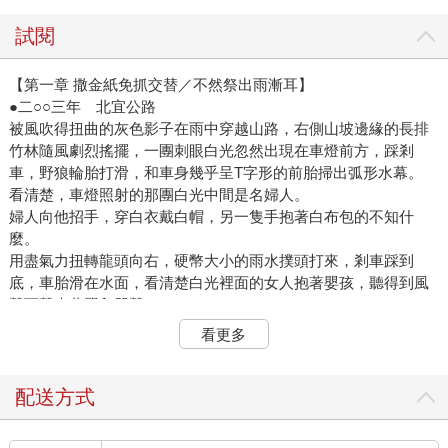
試閱
【第一章 撒金紙免抓交替／不然祭出雨漸耳】
●二○○三年 北宜公路
被風吹得扭曲的灰色影子在雨中穿越山路，右側山坡邊緣的長排
竹林隨風劇烈搖擺，一團刺眼白光忽然出現在車燈前方，踩剎
車，野狼輪胎打滑，和車身幾乎呈T字形的前胎掃出弧形水幕。
看清楚，車燈照射的那團白光中間是名婦人。
婦人向他招手，穿白衣戴白帽，另一隻手抱著白布包的不知什
麼。
用盡氣力扭轉龍頭向右，硬幣大小的雨水撲頭打來，剎車踩到
底，車胎滑在水面，看清楚白光裡面的女人抱著嬰孩，聽得到風
聲雨聲夾著嬰兒哭聲。
雨水打得視線不清，車子滑過女人身邊，一隻冰涼的手摸過他脖
看更多
子，刺骨寒意鑽進毛細孔，野狼不由自主顫抖，無數金紙隨風雨
飄擺，其中一張泛著似霧如水墨般光團飄至眼前，閃避不及，便
貼在他安全帽中央。遠處響起雷鳴，轉角冒出時大忽小的灰影排
配送方式
成縱隊朝他掃來。
見．不．到．腳．的．齊．一．步．伐。