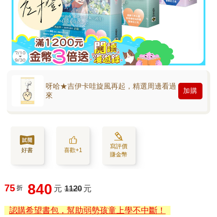
呀哈★吉伊卡哇旋風再起，精選周邊看過
加購
來
寫評價
好書
喜歡+1
賺金幣
840
75
折
元
1120
元
認購希望書包，幫助弱勢孩童上學不中斷！