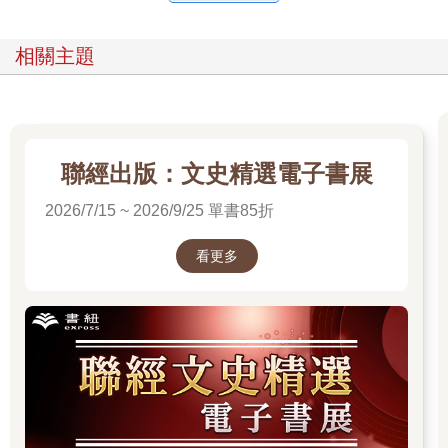
醫生笑笑，面容慈祥，「但也要注意勞逸結合啊，妳媽都把電話
打到我這來了，要我操心妳的終身大事。」
許隨愣住，沒想到自己多次拒絕相親的後果是她媽媽找出主任來
相關主題
壓她了。她定了定心神：「老師，你知道我媽人過中年後的夢想
是什麼嗎？」
「什麼？」
「當媒婆，先拿我練手。」許隨用手指向無辜的自己。
「妳這孩子啊，」張主任笑出聲，語氣無奈，隨即話鋒一轉，
聯經出版：文史精選電子書展
「我住的那個家屬院裡有個小夥子人不錯，條件也好……」
許隨的眼睛在他身上晃了一圈，岔開話題：「老師，我怎麼聞到
2026/7/15 ~ 2026/9/25 單書85折
了您身上有菸味？挺重的。」
普醫的人都知道，張醫生醫術精湛，權威在外，但也是出了名的
看更多
怕老婆。張醫生的老婆是小兒科的護士長，經常過來查崗。每次
師母一聞到他身上的菸味，就揚言要不是顧及他那雙手還能用來
救死扶傷，恨不得把他手給撅斷了。
「我今天還沒來得及抽啊，有可能是沾上了病人家屬的，」張醫
生抓起自己的衣領嗅了嗅，一臉的慌張，「不說了，我先去洗
手。」
上完忙碌的一天白班後，許隨終於結束工作，她回到家補覺，睡
了個昏天黑地，醒來時四周暗得不像話，遠處已經亮起了星星點