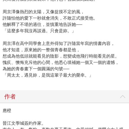
周京澤像熱烈的太陽，又像捉摸不定的風，
許隨怕他的愛下一秒就會消失，不敢正式接受他。
他解釋了不堪的過往，並慎重地告訴她──
「這麼多年我沒再談過。只會是妳。」
周京澤在高中同學會上意外得知了許隨當年寫的情書內容，
他才知道，原來她的一整個青春都是他，
想成為他低頭就能看見的陰影，想變成他飛行時能看見的星。
愧疚、懊悔充斥他的心間，他悉心填補她一個又一個的遺憾，
為她的青春畫下一個圓滿的句號──
「周太太，遇見妳，是我這輩子最大的榮幸。」
作者
應橙
晉江文學城簽約作家。