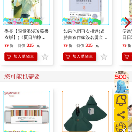
晚上十點，月光皎白。許隨和林文深並肩走在一起，兩人時不時
地搭幾句話，氣氛還算舒適，散著散著來到了一條小吃街。
小吃街上，藍紅幕布錯落成一排，燒烤架上錫箔紙盛著茄子，老
闆撒了一把孜然，在油與火的炙烤下，發出吱吱的聲音，旁邊炭
烤的秋刀魚顏色漸黃，鮮美的香氣四溢。燈泡懸在頭頂，細碎的
學長【限量浪漫珍藏書
如果他們再次相遇(翅
便當
微塵浮在上面，光線昏暗。
衣版】(《夏日的檸檬
膀書衣作家簽名燙金
日日
成尤端了一盤烤串來到男人面前坐下，兩人喝了一點酒，開始有
草》作者暢銷愛情經典
版)(四大網路小說天王
戰記
315
315
79
折
特價
元
79
折
特價
元
79
折
一搭沒一搭地聊天。成尤遞給他一串牛肉，語氣有些小心翼翼：
作品)
破天荒合體！)
「老大，你不要太有壓力，這次……你就當休息了。」
加入購物車
加入購物車
周京澤正咬著串，聞言掀起眼皮看了對方一眼，低笑一聲：「我
能有什麼壓力？」
「沒有就好。」成尤鬆了一口氣。
您可能也需要
周京澤坐在成尤對面，腳恣意地踩在桌子底的橫槓上，剛坐下沒
多久，已經吸引了旁邊好幾桌女孩的目光。偏偏他眼皮都懶得
抬，指尖夾著一根菸，煙霧徐徐地上升，痞帥又冷淡。
成尤和周京澤在一起，已經感受到了四面八方的注目禮，自豪得
不行，再加上他一喝酒就喜歡絮叨，屁話一大筐：「哎，老大，
還別說，當飛行員的這幾年老在天上滿世界地飛，還真沒仔細
看，要數美女多的地方，還是我們京北城。」
「謔，你看那大長腿。」成尤感嘆。