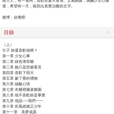
南方人，有一隻狗，喜歡在夏天看海。文風細膩，偶爾少女心爆
發，希望有一天，能寫出真實治癒的文字。
微博：@應橙-
目錄
（上）
引子 妳還喜歡他嗎？
第一章 少女心事
第二章 綠色薄荷糖
第三章 她只是想被看見
第四章 喜歡下雨天
第五章 蒙了塵的禮物
第六章 碳酸心情
第七章 衣櫃裡藏著樂園
第八章 他不喜歡妳是事實
第九章 他說──我們一一
第十章 疾風繞旗正少年
第十一章 美夢成真