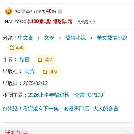
40
預計最高可得金幣
點
?
100累1點 4點抵1元
HAPPY GO享
折抵無上限
分類：
中文書
＞
文學
＞
愛情小說
＞
華文愛情小說
追蹤
作者：
應橙
追蹤
出版社：
高寶
追蹤
出版日：
2025/02/12
相關主題：
2026上半年暢銷榜－套書TOP100
好快樂！看完還有下一集｜套書專門店
大人的套書
活動訊息