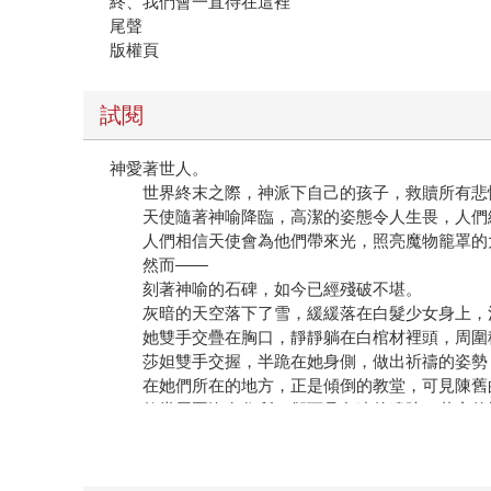
終、我們會一直待在這裡
尾聲
版權頁
試閱
神愛著世人。
世界終末之際，神派下自己的孩子，救贖所有悲
天使隨著神喻降臨，高潔的姿態令人生畏，人們
人們相信天使會為他們帶來光，照亮魔物籠罩的
然而——
刻著神喻的石碑，如今已經殘破不堪。
灰暗的天空落下了雪，緩緩落在白髮少女身上，
她雙手交疊在胸口，靜靜躺在白棺材裡頭，周圍積
莎妲雙手交握，半跪在她身側，做出祈禱的姿勢，
在她們所在的地方，正是傾倒的教堂，可見陳舊的
教堂周圍沒有住所，卻可見久遠的遺跡，茂密的樹
魔物潛伏在黑暗，發出可怕的嘶吼，隨時都衝出來
即使如此，莎妲仍是待在原地，靜靜盯著棺材裡沉
莎妲傾身向前，撫摸她冰涼的肌膚，指尖遊走於她