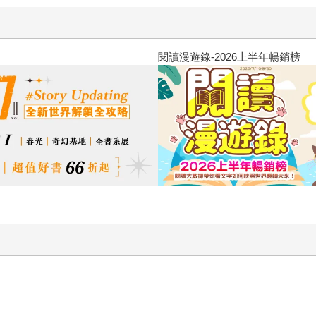
飢餓遊戲前傳贈早優券