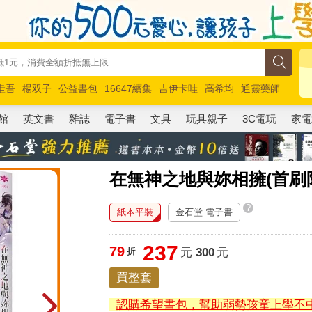
圭吾
楊双子
公益書包
16647續集
吉伊卡哇
高希均
通靈藥師
路邊攤新作
馬斯克
玩具總動員5
超慢跑
館
英文書
雜誌
電子書
文具
玩具親子
3C電玩
家
在無神之地與妳相擁(首刷
?
紙本平裝
金石堂 電子書
237
79
折
元
300
元
買整套
認購希望書包，幫助弱勢孩童上學不