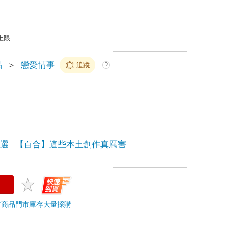
上限
品
＞
戀愛情事
追蹤
?
精選
【百合】這些本土創作真厲害
市商品
門市庫存
大量採購