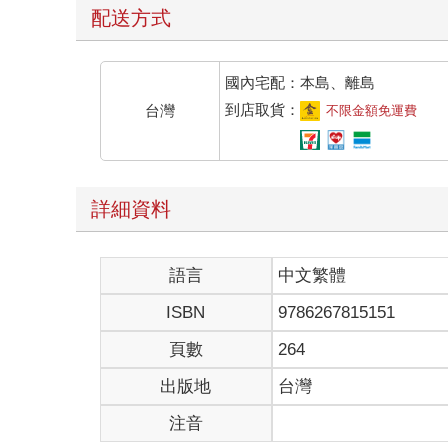
最後，果然還是又回到了這個地方。
配送方式
艾霏雙眸緊閉，原本消散的意識逐漸恢復，耳邊好
這世界隨著地獄門降臨，魔物傾巢而出，肆虐所有
王國組建軍隊討伐，卻不敵強大的魔物，甚至家園
國內宅配：本島、離島
人們向神祈求神蹟，神降下了神喻，會有天使降
到店取貨：
台灣
不限金額免運費
可是迎接他們的卻是統領魔物的惡魔。
惡魔大肆屠殺人類，把臣服的人類視為奴隸統治。
這世界變得殘破不堪，放眼望去全是傾倒的屋瓦，
艾霏睜開了眼，眼裡倒映烏雲密布的天空，飄下的
詳細資料
當她恍神之際，莎妲站起身來，遮擋她大半的視線
莎妲彎起眉眼，露出慈祥的笑容。
「妳終於醒了。」
語言
中文繁體
「妳是⋯⋯？」
艾霏呆望眼前美艷的修女，有種說不出的熟悉感，
ISBN
9786267815151
「我是等待妳的修女莎妲。」
莎妲彎下身，手按在胸口行禮，又以手背撫去她臉
頁數
264
對於這千瘡百孔的世界來說，艾霏甦醒得正是時候
出版地
台灣
這一刻她已經等太久了。
久到已經忘記時間日復一日只是跪在此地，獨自
注音
「莎妲。」