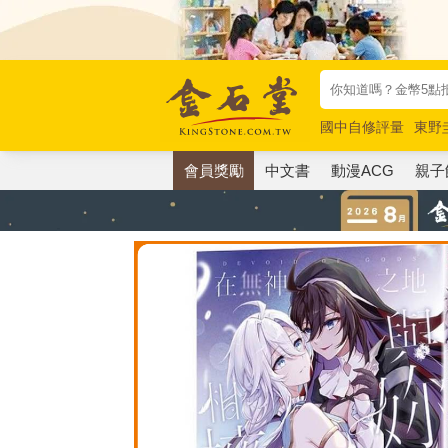
國中自修評量
東野
唯紅花綻放
奧德賽
會員獎勵
中文書
動漫ACG
親子