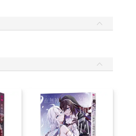
來吧，我會幫妳的。」
信我就好了哦⋯⋯」