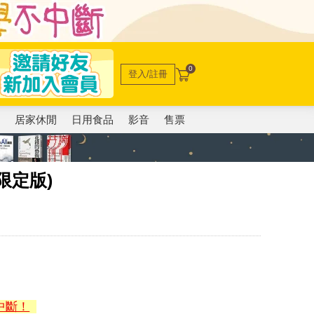
0
登入/註冊
電
居家休閒
日用食品
影音
售票
限定版)
中斷！