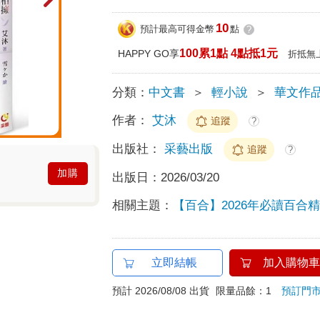
10
預計最高可得金幣
點
?
100累1點 4點抵1元
HAPPY GO享
折抵無
分類：
中文書
＞
輕小說
＞
華文作
作者：
艾沐
追蹤
?
出版社：
采藝出版
追蹤
?
加購
出版日：
2026/03/20
相關主題：
【百合】2026年必讀百合
立即結帳
加入購物車
預計 2026/08/08 出貨
限量品餘：1
預訂門