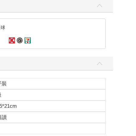
全球
平裝
級
5*21cm
適讀