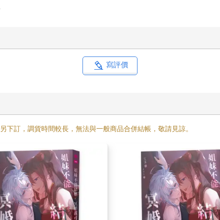
女陪伴在身邊已久，產生莫名的信任感。
事
混亂，甚至已經瀕臨崩潰。
天父的聲音，不免有些迷茫。
在她身後，低聲寬慰說：「別著急，小天使剛醒來而已，一切慢慢
人們⋯⋯」
膚緊貼帶來隱隱癢感，臉頰微微泛起紅暈。
寫評價
訴她，不能輕易依靠他人，必須趕緊行動。
，若是修女的話⋯⋯
當然，我會一直陪著妳。妳只要⋯⋯把一切交給我就好，只需要相
幾分彆扭。
需另下訂，調貨時間較長，無法與一般商品合併結帳，敬請見諒。
們該去整理一下。」
凌亂的頭髮，又扣住她的十指，似乎生怕她會逃跑。
鬆，邁步跟上莎妲的腳步，想趕快離開這地方行動。
廢墟，唯有幾幅破損的玻璃畫，象徵著曾經存在的信仰。
能順利濟世嗎？
完好的玻璃畫面前，蹲下身撫摸玻璃碎裂的痕跡。
消滅惡魔，拯救人們的景色。