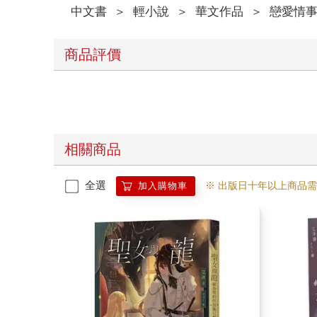
艾霏坐起身，努力適應這具身軀，也隨之感知到修
中文書
＞
輕小說
＞
華文作品
＞
戀愛情
可總覺得有哪裡不太對。這世界比她知道的還要
她收回目光，閉眼想試著跟神的對話，卻聽不見
莎妲似乎知道她在做什麼，上前捂住她的耳朵，貼
商品評價
「可以告訴我⋯⋯該怎麼做嗎？我必須⋯⋯拯救
艾霏的身軀雖是天使，卻擁有近似人類的感官，肌
面對修女莎妲，她只感到彷徨，身為天使的使命告
可莎妲的聲音卻猶如催眠，想放棄把一切交給她
或許是值得相信的吧？
莎妲抿起唇，陶醉般依偎著她，輕聲細語的說：「
相關商品
「嗯⋯⋯拜託妳了，莎妲。」
艾霏有些不自在，尤其是喊她的名字，總覺得有
全選
※ 出版日十年以上商品
加入購物車
「小天使不習慣的話，就叫我姐姐吧？走吧，我
莎妲似乎看出她的心思，馬上鬆開她，微笑撫弄她
「嗯，姐姐。那我們現在要先去哪裡？」
艾霏用力點頭，比較喜歡姐姐的稱呼，表情逐漸放
這教堂損壞嚴重，幾乎不見完好的柱子，眼前猶如
她能感受到，人們已不再相信神。
身為天使確實該拯救世界，可當信仰崩塌，又真
莎妲注意到她的目光，微微皺起眉頭，停步在較為
玻璃畫描繪雙生火焰化為天使姐妹，降臨於世間