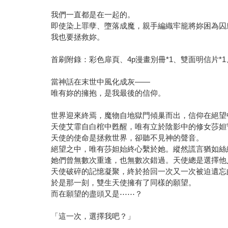
我們一直都是在一起的。
即使染上罪孽、墮落成魔，親手編織牢籠將妳困為囚
我也要拯救妳。
首刷附錄：彩色扉頁、4p漫畫別冊*1、雙面明信片*1
當神話在末世中風化成灰——
唯有妳的擁抱，是我最後的信仰。
世界迎來終焉，魔物自地獄門傾巢而出，信仰在絕望
天使艾霏自白棺中甦醒，唯有立於陰影中的修女莎妲
天使的使命是拯救世界，卻聽不見神的聲音。
絕望之中，唯有莎妲始終心繫於她。縱然謊言猶如絲
她們曾無數次重逢，也無數次錯過。天使總是選擇他
天使破碎的記憶凝聚，終於拾回一次又一次被迫遺忘
於是那一刻，雙生天使擁有了同樣的願望。
而在願望的盡頭又是⋯⋯？
「這一次，選擇我吧？」