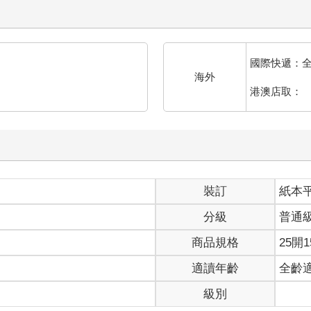
似傳來天父的聲音，要她拯救這世界。
城鎮，各地紛紛死傷慘重，好似末日景象。
遭到踐踏，淪為魔物的吃食，只能被迫退守堡壘苟延殘喘。
國際快遞：
臨拯救他們。
海外
港澳店取：
王國一夜之間滅亡，人們只能靠惡魔的恩惠過活。
魔物到處流竄，人們眼裡只剩下絕望，文明一夕之間崩潰。
不是雪，混著塵埃的細雨打在臉上，睫毛微微顫動。
，那雙藍眸透著幽光，似乎不是人類。
裝訂
紙本
眼眶不自禁發燙，雨水隨之滑過她的臉，好似不自覺哭泣。
分級
普通
上冰冷的雨滴，唇角勾起，對她的到來無比喜悅。
商品規格
25開1
，得以拯救身處於水深火熱的人們，當然還有她。
適讀年齡
全齡
等待天使降臨。
級別