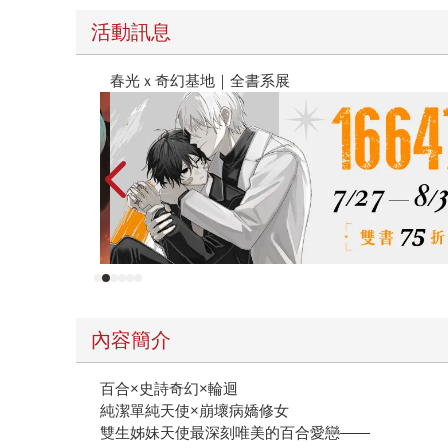
活動訊息
2026金石堂暑假漫博〈你好，我吃一點〉第二波
內容簡介
百合×史詩奇幻×輪迴
純潔單純天使×崩壞病嬌修女
雙生姊妹天使最深刻唯美的百合愛戀——