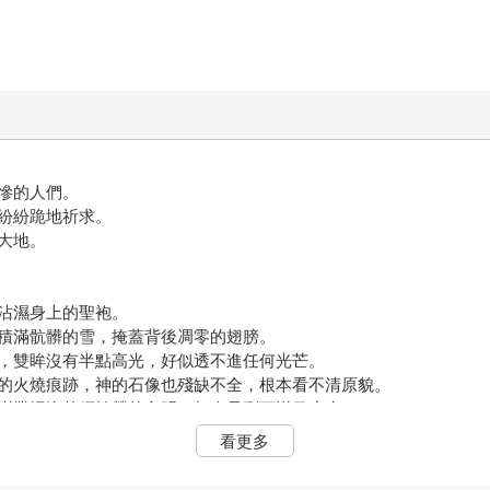
慘的人們。
紛紛跪地祈求。
大地。
沾濕身上的聖袍。
滿骯髒的雪，掩蓋背後凋零的翅膀。
雙眸沒有半點高光，好似透不進任何光芒。
火燒痕跡，神的石像也殘缺不全，根本看不清原貌。
叢埋沒曾經繁榮的文明。如今只剩下滿目瘡痍。
，撲上來撕咬她們，不時還有動物哀嚎的聲音。
看更多
睡的天使，微微垂下了眸，好似在等待不可能降臨的奇跡。
的身軀，嘴角勾起微微的弧度，感受這個當下，只有她們的平靜時