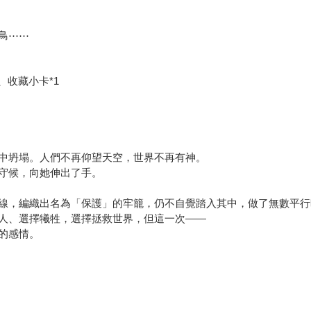
鳥⋯⋯
、收藏小卡*1
中坍塌。人們不再仰望天空，世界不再有神。
守候，向她伸出了手。
線，編織出名為「保護」的牢籠，仍不自覺踏入其中，做了無數平行
人、選擇犧牲，選擇拯救世界，但這一次——
的感情。