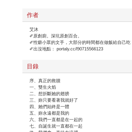
作者
艾沐
✐原創廚。深坑原創百合。
✐性癖小眾的文手，大部分的時間都在做飯給自己吃
✐出沒地點： portaly.cc/l90715566123
目錄
序、真正的救贖
一、雙生火焰
二、想折斷她的翅膀
三、妳只要看著我就好了
四、她們始終是一體
五、妳永遠都是我的
六、我們一直都是在一起的
七、自誕生就一直都在一起