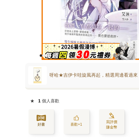
呀哈★吉伊卡哇旋風再起，精選周邊看過來
★
1
個人喜歡
寫評價
好書
喜歡+1
賺金幣