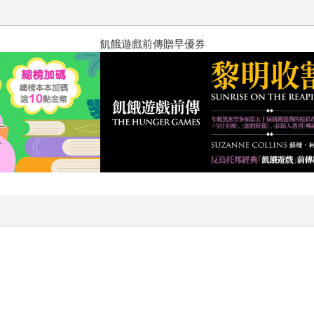
十字殺手【艾迪．弗林系列 前傳