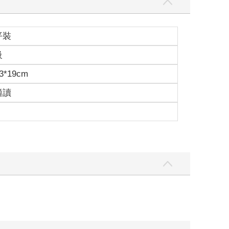
平裝
級
3*19cm
適讀