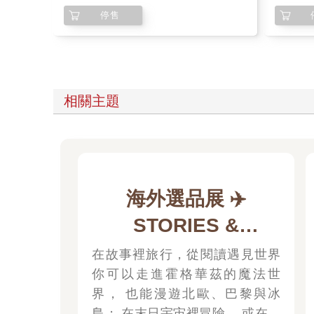
停售
相關主題
海外選品展 ✈️
STORIES &
JOURNEYS
在故事裡旅行，從閱讀遇見世界
你可以走進霍格華茲的魔法世
界， 也能漫遊北歐、巴黎與冰
島； 在末日宇宙裡冒險， 或在某