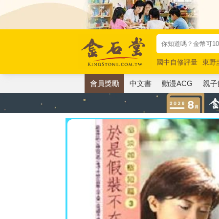
國中自修評量
東野
唯紅花綻放
奧德賽
會員獎勵
中文書
動漫ACG
親子