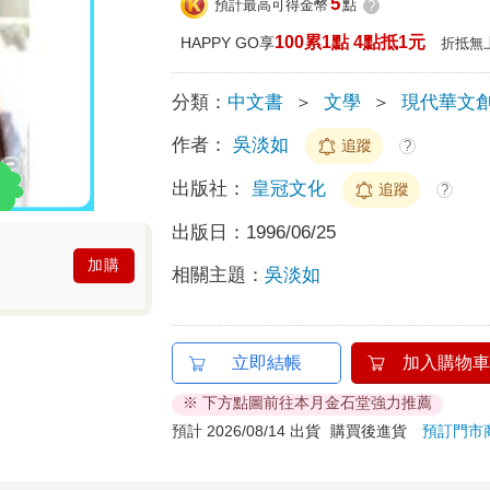
5
預計最高可得金幣
點
?
100累1點 4點抵1元
HAPPY GO享
折抵無
分類：
中文書
＞
文學
＞
現代華文
作者：
吳淡如
追蹤
?
出版社：
皇冠文化
追蹤
?
出版日：
1996/06/25
加購
相關主題：
吳淡如
立即結帳
加入購物車
※ 下方點圖前往本月金石堂強力推薦
預計 2026/08/14 出貨
購買後進貨
預訂門市