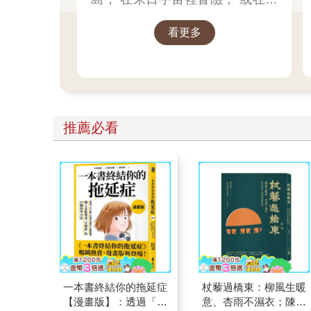
段溫柔的愛情故事裡停留。 閱
看更多
讀，從來不只是閱讀。 而是一場
關於世界、想像與生活感的旅
行。 海外選品展，1折起 限量空
運商品，先搶先贏 週週商品更新
推薦必看
一本書終結你的拖延症
杖藜過橋東：柳風生暖
【漫畫版】：透過「小
意、杏雨不濕衣；陳亮