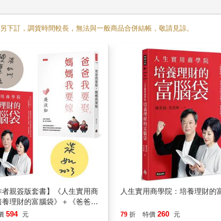
需另下訂，調貨時間較長，無法與一般商品合併結帳，敬請見諒。
作者親簽版套書】《人生實用商
人生實用商學院：培養理財的
培養理財的富腦袋》＋《爸爸要
媽媽要再嫁》
594
260
價
元
79
折
特價
元