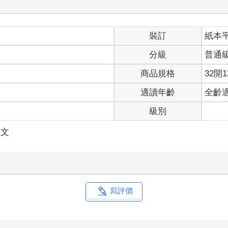
裝訂
紙本
分級
普通
商品規格
32開1
適讀年齡
全齡
級別
散文
寫評價