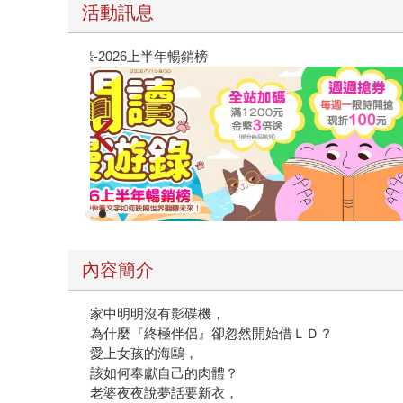
活動訊息
教場電影版
內容簡介
家中明明沒有影碟機，
為什麼『終極伴侶』卻忽然開始借ＬＤ？
愛上女孩的海鷗，
該如何奉獻自己的肉體？
老婆夜夜說夢話要新衣，