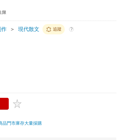
上限
創作
＞
現代散文
追蹤
?
商品
門市庫存
大量採購