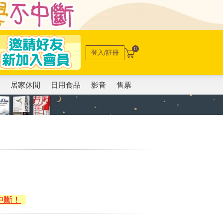
0
登入/註冊
電
居家休閒
日用食品
影音
售票
中斷！