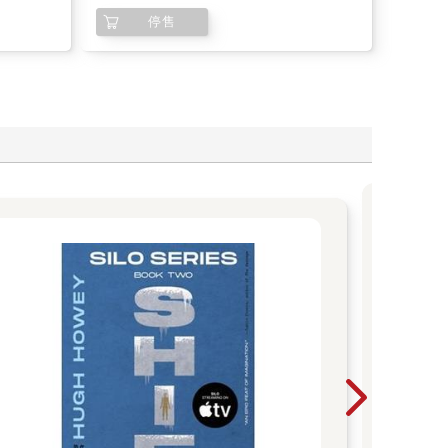
停售

「推
人。」 東野圭吾是當
的推
獲江