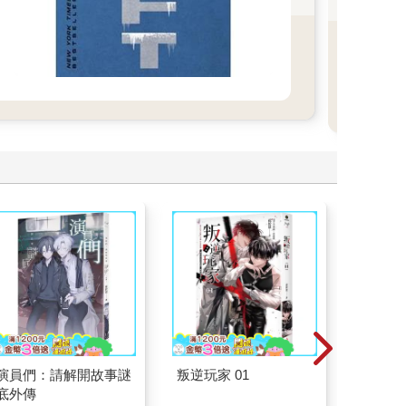
間創
行》
意》
等無
也讓
線。
終點
性的
憾，
相揭
往往
說的
演員們：請解開故事謎
叛逆玩家 01
如果歷
底外傳
(15)