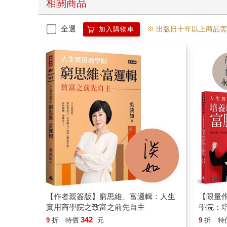
相關商品
全選
※ 出版日十年以上商品
加入購物車
【作者親簽版】窮思維、富邏輯：人生
【限量
實用商學院之致富之前先自主
學院：
再娶，
342
9
折
特價
元
9
折
特