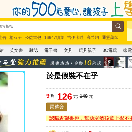
圭吾
楊双子
公益書包
16647續集
吉伊卡哇
高希均
通靈藥師
路邊攤新作
馬斯克
玩具總動員5
超慢跑
館
英文書
雜誌
電子書
文具
玩具親子
3C電玩
家
於是假裝不在乎
126
9
折
元
140
元
買整套
認購希望書包，幫助弱勢孩童上學不