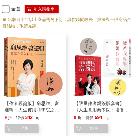
全選
加入購物車
※ 出版日十年以上商品需另下訂，調貨時間較長，無法與一般商品合
併結帳，敬請見諒。
【作者親簽版】窮思維、富
【限量作者親簽版套書】
邏輯：人生實用商學院之致
《人生實用商學院：培養理
富之前先自主
財的富腦袋》＋《爸爸要再
342
594
9
折
特價
元
9
折
特價
元
娶，媽媽要再嫁》
停售
停售