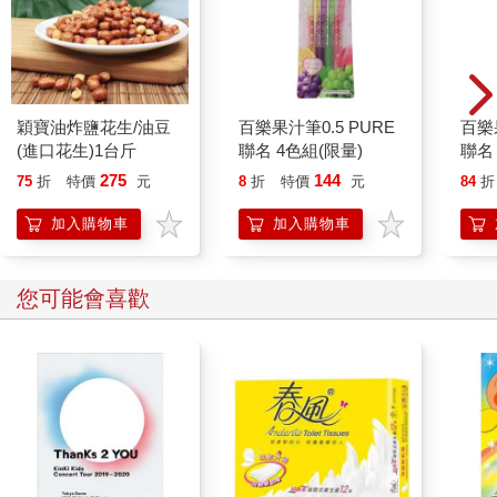
穎寶油炸鹽花生/油豆
百樂果汁筆0.5 PURE
百樂果
(進口花生)1台斤
聯名 4色組(限量)
聯名
275
144
75
折
特價
元
8
折
特價
元
84
折
加入購物車
加入購物車
您可能會喜歡