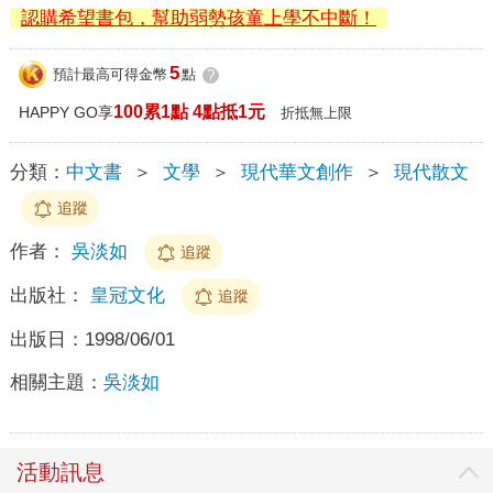
認購希望書包，幫助弱勢孩童上學不中斷！
5
預計最高可得金幣
點
?
100累1點 4點抵1元
HAPPY GO享
折抵無上限
分類：
中文書
＞
文學
＞
現代華文創作
＞
現代散文
追蹤
作者：
吳淡如
追蹤
出版社：
皇冠文化
追蹤
出版日：
1998/06/01
相關主題：
吳淡如
活動訊息