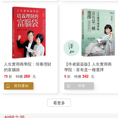
人生實用商學院：培養理財
【作者親簽版】人生實用商
的富腦袋
學院：富有是一種選擇
260
342
79
折
特價
元
9
折
特價
元
貨到通知
停售
看更多