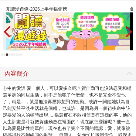
閱讀漫遊錄-2026上半年暢銷榜
飢
內容簡介
心中的愛語 愛一個人，可以愛多久呢？賀佳勤再也沒法忍受和楊
選單調的同居生活，到不是他犯了什麼錯，也不是完全不愛他
了，就是.... , 就是無法再壓抑想飛的衝動。或許一開始她以為自
己能安於平淡生活就是個錯，也或許，是因為另一個彷彿命中註
定要愛的人的頓時出現.... 楊選實在不敢相信竟有這樣的事，他的
人生計畫是斗就把賀佳勤放在裡面的！現在該怎麼辦呢？他一直
以為愛是比性簡單的，現在也有了完全不同的體認；愛，就像被
貓搞得找不到線頭的毛球.... 每個人，匆匆忙忙說我愛你，或深思