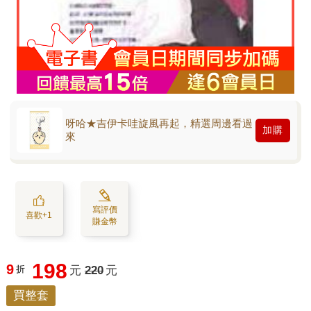
呀哈★吉伊卡哇旋風再起，精選周邊看過
加購
來
寫評價
喜歡+1
賺金幣
198
9
折
元
220
元
買整套