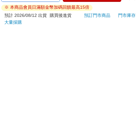
ATM提款機，請不要聽從指示，以免受騙上當！
※ 本商品會員日滿額金幣加碼回饋最高15倍
退換貨須知：
預計 2026/08/12 出貨
購買後進貨
預訂門市商品
門市庫存
大量採購
**提醒您，鑑賞期不等於試用期，退回商品須為全新狀態**
依據「消費者保護法」第19條及行政院消費者保護處公告之
「通訊交易解除權合理例外情事適用準則」，以下商品購買
後，除商品本身有瑕疵外，將不提供7天的猶豫期：
易於腐敗、保存期限較短或解約時即將逾期。（如：生
鮮食品）
依消費者要求所為之客製化給付。（客製化商品）
報紙、期刊或雜誌。（含MOOK、外文雜誌）
經消費者拆封之影音商品或電腦軟體。
非以有形媒介提供之數位內容或一經提供即為完成之線
上服務，經消費者事先同意始提供。（如：電子書、電
子雜誌、下載版軟體、虛擬商品…等）
已拆封之個人衛生用品。（如：內衣褲、刮鬍刀、除毛
刀…等）
若非上列種類商品，均享有到貨7天的猶豫期（含例假
日）。