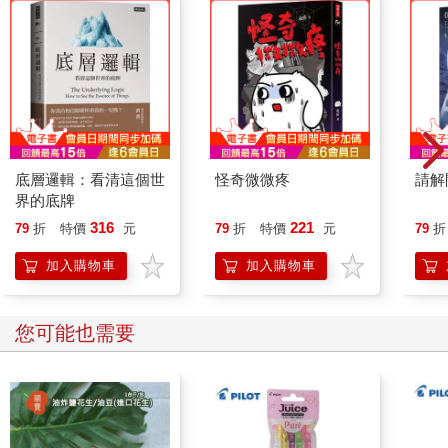
底層邏輯：看清這個世
怪奇微微疼
請解
界的底牌
316
221
79
折
特價
元
79
折
特價
元
79
折
加入購物車
加入購物車
您可能也需要