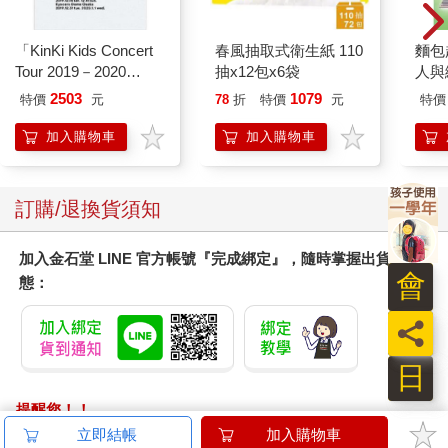
「KinKi Kids Concert
春風抽取式衛生紙 110
麵包
Tour 2019－2020
抽x12包x6袋
人與
ThanKs 2 YOU」DVD
平裝
2503
1079
特價
元
78
折
特價
元
特價
普通盤
加入購物車
加入購物車
訂購/退換貨須知
加入金石堂 LINE 官方帳號『完成綁定』，隨時掌握出貨動
會
態：
員
日
提醒您！！
金石堂及銀行均不會請您操作ATM! 如接獲電話要求您前往
立即結帳
加入購物車