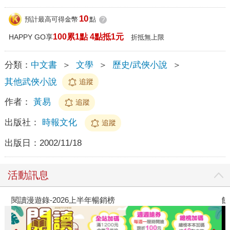
10
預計最高可得金幣
點
?
100累1點 4點抵1元
HAPPY GO享
折抵無上限
分類：
中文書
＞
文學
＞
歷史/武俠小說
＞
其他武俠小說
追蹤
作者：
黃易
追蹤
出版社：
時報文化
追蹤
出版日：
2002/11/18
活動訊息
閱讀漫遊錄-2026上半年暢銷榜
飢