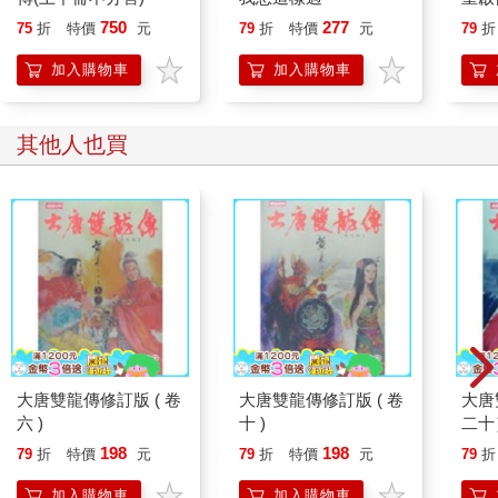
糖、
750
277
75
折
特價
元
79
折
特價
元
79
折
炎，
復力
加入購物車
加入購物車
其他人也買
大唐雙龍傳修訂版 ( 卷
大唐雙龍傳修訂版 ( 卷
大唐
六 )
十 )
二十
198
198
79
折
特價
元
79
折
特價
元
79
折
加入購物車
加入購物車