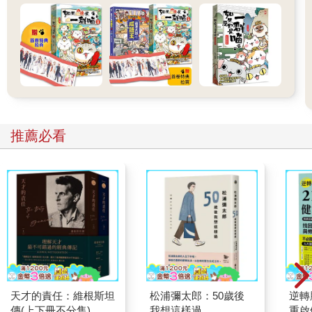
推薦必看
天才的責任：維根斯坦
松浦彌太郎：50歲後
逆轉
傳(上下冊不分售)
我想這樣過
重啟