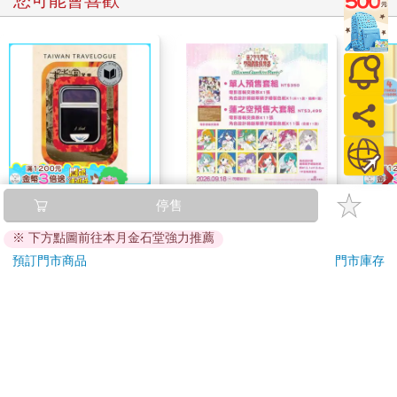
您可能會喜歡
Taiwan Travelogue: A
劇場版 Love Live！蓮
Blue
停售
Novel(U.S.-printed
之空女學院學園偶像俱
Other
※ 下方點圖前往本月金石堂強力推薦
edition)
樂部 Bloom Garden
Stori
499
350
73
折
特價
元
特價
元
9
折
Party單人套票
Hoor
預訂門市商品
門市庫存
加入購物車
加入購物車
訂購/退換貨須知
加入金石堂 LINE 官方帳號『完成綁定』，隨時掌握出貨動