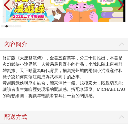
內容簡介
修訂版《大唐雙龍傳》，全書五百萬字，分二十冊推出，本書是
玄幻武俠小說界第一人黃易最具野心的作品，小說以隋末唐初群
雄割據、天下動盪為時代背景，描寫揚州城的兩個小混混寇仲和
徐子凌如何闖蕩江湖成為武林高手的故事。
黃易將武俠與歷史結合，讀來渾然一氣、規模宏大，既親切又能
讓讀者產生如臨歷史現場的閱讀感。搭配李澤寧、MICHAEL LAU
的精彩繪圖，將讓年輕讀者有耳目一新的閱讀感。
配送方式