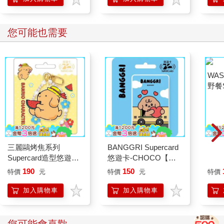
您可能也需要
三麗鷗烤焦系列
BANGGRI Supercard
WAS
Supercard造型悠遊卡-
悠遊卡-CHOCO【受
野餐S
布丁狗【受託代銷】
託代銷】
辣椒
190
150
特價
元
特價
元
特價
加入購物車
加入購物車