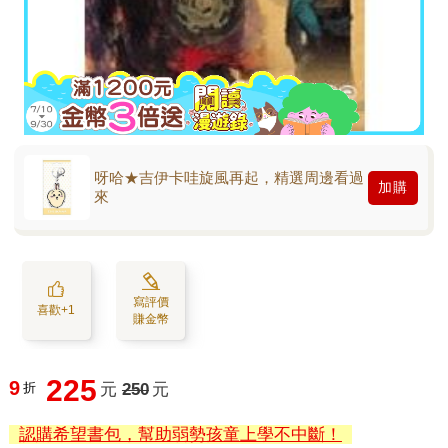
呀哈★吉伊卡哇旋風再起，精選周邊看過
加購
來
寫評價
喜歡+1
賺金幣
225
9
折
元
250
元
認購希望書包，幫助弱勢孩童上學不中斷！