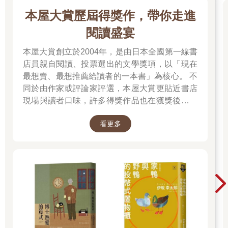
本屋大賞歷屆得獎作，帶你走進
閱讀盛宴
本屋大賞創立於2004年，是由日本全國第一線書
店員親自閱讀、投票選出的文學獎項，以「現在
最想賣、最想推薦給讀者的一本書」為核心。 不
同於由作家或評論家評選，本屋大賞更貼近書店
現場與讀者口味，許多得獎作品也在獲獎後成為
暢銷書，並改編為電影、戲劇或動畫。除了日本
看更多
小說的一般部門，也設有翻譯小說部門與發掘部
門，讓海外佳作與值得重新被看見的作品走進更
多讀者視野。 不知道下一本該讀什麼時，跟著書
店員的推薦，往往就能遇見一個令人捨不得闔上
的好故事。