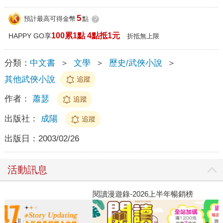
5
預計最高可得金幣
點
?
100累1點 4點抵1元
HAPPY GO享
折抵無上限
分類：
中文書
＞
文學
＞
歷史/武俠小說
＞
其他武俠小說
追蹤
作者：
蕭瑟
追蹤
出版社：
成陽
追蹤
出版日：
2003/02/26
活動訊息
閱讀漫遊錄-2026上半年暢銷榜
飢