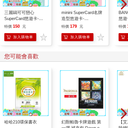
三麗鷗可可戀心
minini SuperCard名牌
BAN
SuperCard悠遊卡-大
造型悠遊卡-
悠遊
耳狗【受託代銷】
chonini【受託代銷】
託代
150
179
特價
元
特價
元
特價
加入購物車
加入購物車
您可能會喜歡
哈哈210環保書衣
幻獸帕魯卡牌遊戲 第
【艾
一彈 補充包 Dawn of
除穢