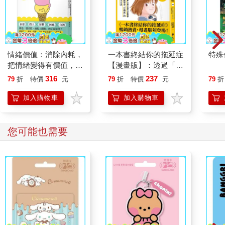
情緒價值：消除內耗，
一本書終結你的拖延症
特殊傳
把情緒變得有價值，跟
【漫畫版】：透過「小
誰都能自在相處
行動」打開大腦的行動
316
237
79
折
特價
元
79
折
特價
元
79
折
開關，懶人也能變身
「行動派」的37個科
加入購物車
加入購物車
學方法
您可能也需要