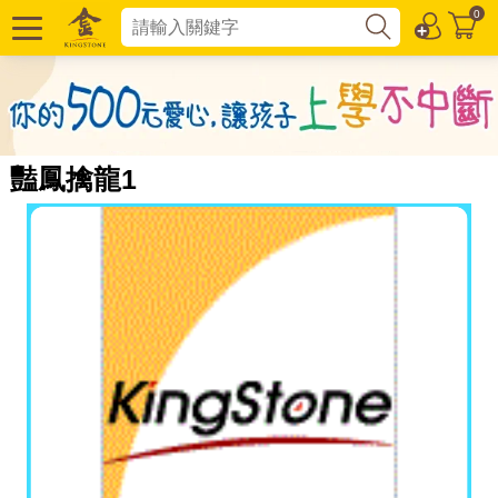
0
豔鳳擒龍1