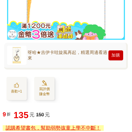
呀哈★吉伊卡哇旋風再起，精選周邊看過
加購
來
寫評價
喜歡+1
賺金幣
135
9
折
元
150
元
認購希望書包，幫助弱勢孩童上學不中斷！