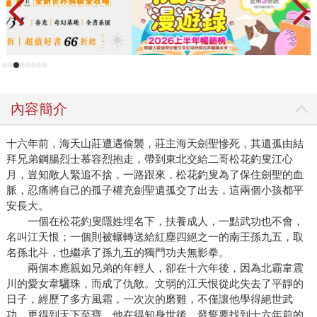
內容簡介
十六年前，海天山莊遭遇偷襲，莊主海天劍聖慘死，其遺孤由結
拜兄弟鋼腸烈士慕容烈抱走，帶到東北交給二哥松花釣叟江心
月，豈知敵人緊追不捨，一路跟來，松花釣叟為了保住劍聖的血
脈，忍痛將自己的孤子權充劍聖遺孤交了出去，這兩個小孩都平
安長大。
一個在松花釣叟隱姓埋名下，扶養成人，一點武功也不會，
名叫江天恨；一個則被輾轉送給紅塵四絕之一的南王孫九五，取
名孫北斗，也繼承了孫九五的獨門功夫無影拳。
兩個本應親如兄弟的年輕人，卻在十六年後，因為北霸韋震
川的愛女韋驪珠，而成了仇敵。文弱的江天恨從此失去了平靜的
日子，經歷了多方風霜，一次次的磨難，不僅讓他學得絕世武
功，更得到天下至寶。他在得知身世後，發誓要找到十六年前的