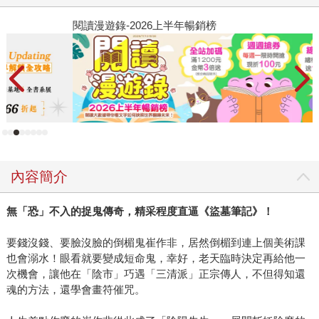
閱讀漫遊錄-2026上半年暢銷榜
飢
內容簡介
無「恐」不入的捉鬼傳奇，精采程度直逼《盜墓筆記》！
要錢沒錢、要臉沒臉的倒楣鬼崔作非，居然倒楣到連上個美術課
也會溺水！眼看就要變成短命鬼，幸好，老天臨時決定再給他一
次機會，讓他在「陰市」巧遇「三清派」正宗傳人，不但得知還
魂的方法，還學會畫符催咒。