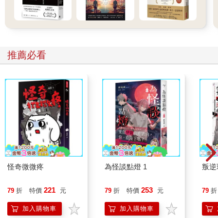
推薦必看
怪奇微微疼
為怪談點燈 1
叛逆
221
253
79
折
特價
元
79
折
特價
元
79
折
加入購物車
加入購物車