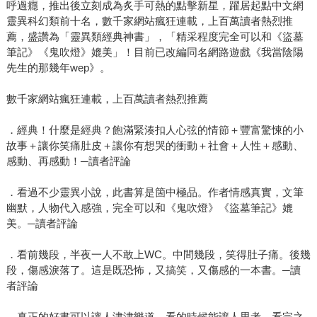
呼過癮，推出後立刻成為炙手可熱的點擊新星，躍居起點中文網
靈異科幻類前十名，數千家網站瘋狂連載，上百萬讀者熱烈推
薦，盛讚為「靈異類經典神書」，「精采程度完全可以和《盜墓
筆記》《鬼吹燈》媲美」！目前已改編同名網路遊戲《我當陰陽
先生的那幾年wep》。
數千家網站瘋狂連載，上百萬讀者熱烈推薦
．經典！什麼是經典？飽滿緊湊扣人心弦的情節＋豐富驚悚的小
故事＋讓你笑痛肚皮＋讓你有想哭的衝動＋社會＋人性＋感動、
感動、再感動！─讀者評論
．看過不少靈異小說，此書算是箇中極品。作者情感真實，文筆
幽默，人物代入感強，完全可以和《鬼吹燈》《盜墓筆記》媲
美。─讀者評論
．看前幾段，半夜一人不敢上WC。中間幾段，笑得肚子痛。後幾
段，傷感淚落了。這是既恐怖，又搞笑，又傷感的一本書。─讀
者評論
．真正的好書可以讓人津津樂道，看的時候能讓人思考，看完之