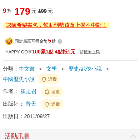
179
9
折
元
199
元
認購希望書包，幫助弱勢孩童上學不中斷！
5
預計最高可得金幣
點
?
100累1點 4點抵1元
HAPPY GO享
折抵無上限
分類：
中文書
＞
文學
＞
歷史/武俠小說
＞
中國歷史小說
追蹤
作者：
崔走召
追蹤
出版社：
普天
追蹤
出版日：
2011/09/27
活動訊息