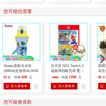
您可能也需要
Skater直飲冷水壺
任天堂 NS2 Switch 2
穎寶
(480ml)史迪奇ALOHA
超級瑪利歐兄弟 驚奇
花生
+同遊鈴鈴公園 中文版
生)-
420
1759
53
折
特價
元
特價
元
89
折
1980
（送卡匣盒）
加入購物車
加入購物車
您可能會喜歡