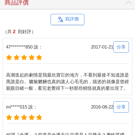
商品評價
寫評價
（共
2
則好評）
分享
47********850 說：
2017-01-21
高潮迭起的劇情是我最欣賞它的地方，不看到最後不知道誰是
黑誰是白。魑魅魍魎也真的讓人心毛毛的，描述的就像是曾經
分享
mi*****015 說：
2016-08-22
何謂『命運』？究竟是命運天注定還是人定勝天？秉性質樸、