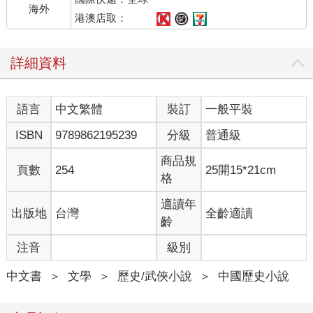
海外
港澳店取：
詳細資料
語言
中文繁體
裝訂
一般平裝
ISBN
9789862195239
分級
普通級
商品規
頁數
254
25開15*21cm
格
適讀年
出版地
台灣
全齡適讀
齡
注音
級別
中文書
＞
文學
＞
歷史/武俠小說
＞
中國歷史小說