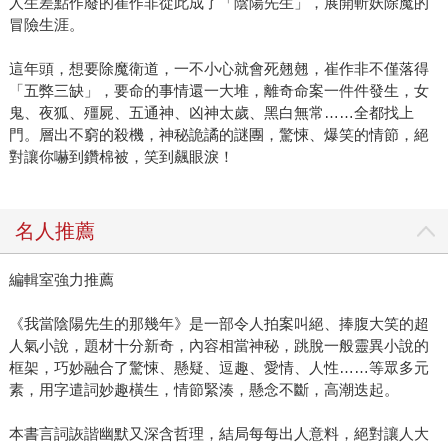
人生差點作廢的崔作非從此成了「陰陽先生」，展開斬妖除魔的
冒險生涯。
這年頭，想要除魔衛道，一不小心就會死翹翹，崔作非不僅落得
「五弊三缺」，要命的事情還一大堆，離奇命案一件件發生，女
鬼、夜狐、殭屍、五通神、凶神太歲、黑白無常……全都找上
門。層出不窮的殺機，神秘詭譎的謎團，驚悚、爆笑的情節，絕
對讓你嚇到鑽棉被，笑到飆眼淚！
名人推薦
編輯室強力推薦
《我當陰陽先生的那幾年》是一部令人拍案叫絕、捧腹大笑的超
人氣小說，題材十分新奇，內容相當神秘，跳脫一般靈異小說的
框架，巧妙融合了驚悚、懸疑、逗趣、愛情、人性……等眾多元
素，用字遣詞妙趣橫生，情節緊湊，懸念不斷，高潮迭起。
本書言詞詼諧幽默又深含哲理，結局每每出人意料，絕對讓人大