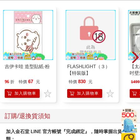
吉伊卡哇 造型貼紙-粉
FLASHLIGHT（３）
【太
【特裝版】
吋壁
機)
67
830
96
折
特價
元
特價
元
1499
加入購物車
加入購物車
訂購/退換貨須知
加入金石堂 LINE 官方帳號『完成綁定』，隨時掌握出貨動
態：