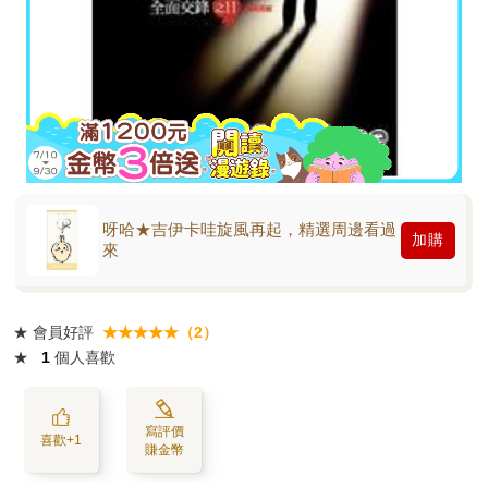
呀哈★吉伊卡哇旋風再起，精選周邊看過
加購
來
★
會員好評
★★★★★（2）
★
1
個人喜歡
寫評價
喜歡+1
賺金幣