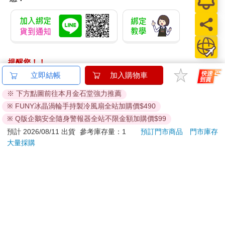
提醒您！！
金石堂及銀行均不會請您操作ATM! 如接獲電話要求您前往
立即結帳
加入購物車
ATM提款機，請不要聽從指示，以免受騙上當！
※ 下方點圖前往本月金石堂強力推薦
退換貨須知：
※ FUNY冰晶渦輪手持製冷風扇全站加購價$490
**提醒您，鑑賞期不等於試用期，退回商品須為全新狀態**
※ Q版企鵝安全隨身警報器全站不限金額加購價$99
依據「消費者保護法」第19條及行政院消費者保護處公告之
預計 2026/08/11 出貨
參考庫存量：1
預訂門市商品
門市庫存
「通訊交易解除權合理例外情事適用準則」，以下商品購買
大量採購
後，除商品本身有瑕疵外，將不提供7天的猶豫期：
易於腐敗、保存期限較短或解約時即將逾期。（如：生
鮮食品）
依消費者要求所為之客製化給付。（客製化商品）
報紙、期刊或雜誌。（含MOOK、外文雜誌）
經消費者拆封之影音商品或電腦軟體。