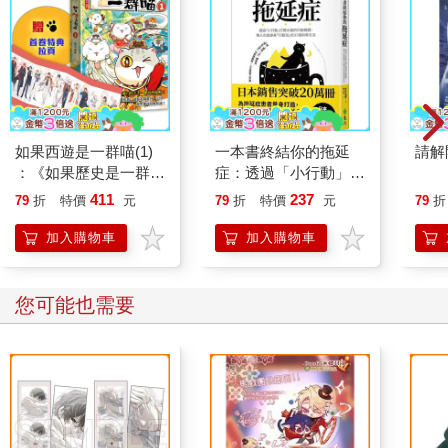
如果西遊是一群喵(1)
一本書終結你的拖延
請解
：《如果歷史是一群
症：透過「小行動」打
喵》作者最新力作，附
開大腦的行動開關，懶
411
237
79
折
特價
元
79
折
特價
元
79
折
【首卷特典】拉頁
人也能變身「行動派」
的37個科學方法
加入購物車
加入購物車
您可能也需要