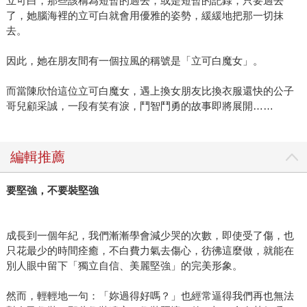
立可白，那些該稱為短暫的過去，或是短暫的記錄，只要過去
了，她腦海裡的立可白就會用優雅的姿勢，緩緩地把那一切抹
去。
因此，她在朋友間有一個拉風的稱號是「立可白魔女」。
而當陳欣怡這位立可白魔女，遇上換女朋友比換衣服還快的公子
哥兒顧采誠，一段有笑有淚，鬥智鬥勇的故事即將展開……
編輯推薦
要堅強，不要裝堅強
成長到一個年紀，我們漸漸學會減少哭的次數，即使受了傷，也
只花最少的時間痊癒，不白費力氣去傷心，彷彿這麼做，就能在
別人眼中留下「獨立自信、美麗堅強」的完美形象。
然而，輕輕地一句：「妳過得好嗎？」也經常逼得我們再也無法