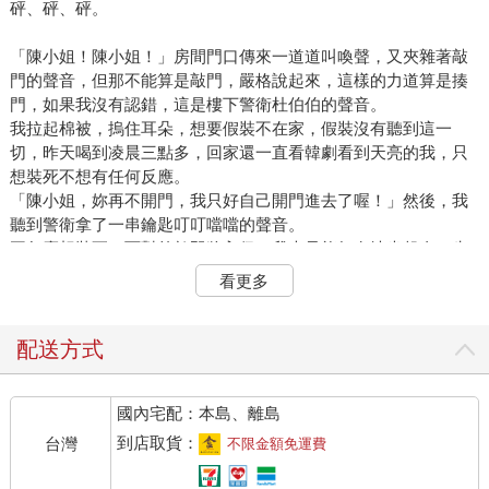
砰、砰、砰。
「陳小姐！陳小姐！」房間門口傳來一道道叫喚聲，又夾雜著敲
門的聲音，但那不能算是敲門，嚴格說起來，這樣的力道算是揍
門，如果我沒有認錯，這是樓下警衛杜伯伯的聲音。
我拉起棉被，摀住耳朵，想要假裝不在家，假裝沒有聽到這一
切，昨天喝到凌晨三點多，回家還一直看韓劇看到天亮的我，只
想裝死不想有任何反應。
「陳小姐，妳再不開門，我只好自己開門進去了喔！」然後，我
聽到警衛拿了一串鑰匙叮叮噹噹的聲音。
再怎麼想裝死，面對外敵即將入侵，我也只能無奈地坐起身，先
嘆了好大一口氣，才認命下床開門去。
看更多
「哈囉，杜伯伯。」我睡眼惺忪地開了門，即使心裡有多麼不
爽，都只能假笑著打招呼。
我的好朋友吳小碧最常稱讚我的就是「陳欣怡妳根本就是假人、
配送方式
道具」，我個人倒是從不否認，在這個虛偽的世界，本來就要戴
著面具生活才安全。
國內宅配：本島、離島
警衛杜伯伯一看到我，無奈地搖了搖頭，「陳小姐，住戶在抱怨
妳的手機響了一個早上都沒有接。」接著小聲說：「隔壁王媽媽
到店取貨：
台灣
不限金額免運費
很生氣，下來跟我說了好幾次，她兒子要準備考學測，一整個早
上都沒有辦法好好念書……」邊說邊看著我住在我右邊的那一戶