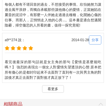
「我最近連上一個月班，現在是週年慶檔期妳又不是不知道，我
每個人都有不堪回首的過去，不想接受的事情。欣怡她努力讓
自己一個人都快要忙死了，好不容易今天休假，妳讓我多睡一點
過去風平浪靜，而獨自承載那些讓他痛心的愛情，正當她陷在
不可以嗎？」
曩昔的泥沼中，有那麼一人伴她走過過去種種，化開她心傷的
「可以，當然可以，妳現在馬上把漫畫拿去還，回來再看你要睡
往事。而那人，正悄悄走入他的心房...。這本書是適合想邁開
多久，我完全不會有意見！」
「好啦好啦好啦！我今天一定會拿去還，我再去瞇一下下喔！
拜！」
「喂！陳欣怡、陳欣……」吳小碧呼喚我的名字都還沒有結束，
分享
a9**274 說：
2014-01-28
我就馬上掛掉電話，拔掉電池，再度鑽進棉被開始睡第二輪。
我已經熬夜了，再沒睡飽，我這三十歲的臉龐馬上就要多兩條皺
紋。
再次睡醒，已經是晚上八點半，坐在床上，扭著痠痛的脖子，這
看完後最深的那句話就是女主角的那句【愛情是甚麼能吃
次的教訓提醒了我，大睡之前無論如何都一定要關手機，以免睡
嗎？】 強烈的表現出一個女人對愛情失望透頂的心態 原本把
到一半被吵醒。
所有傷心的是都封印起來不去面對了直到有一次與男主角的對
跳下床三步併兩步地走到浴室，戴上髮帶，再用大夾子把頭髮夾
起來，拿著牙刷擠上牙膏，然後走出來拿起電視搖控器，邊刷牙
邊轉著電視頻道，找著有趣的節目打發時間。
看更多
但，還真的沒什麼有趣的節目。
洗完臉後，從冰箱倒了杯豆漿放進微波爐，睡前可以不一定要喝
酒，但起床一定要喝豆漿，不要問我為什麼，就是喜歡、就是習
相關商品
慣，