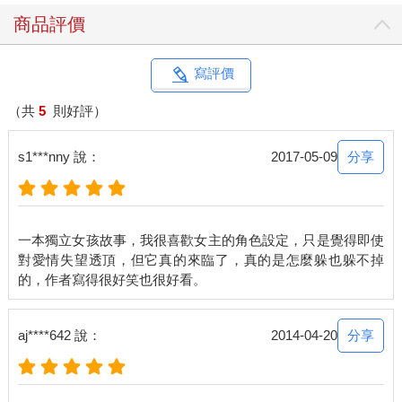
螢幕顯示，有三十六通未接來電。
商品評價
是哪個神經病這樣打電話的啊？
不到三秒，那個神經病又打來了，螢幕顯示吳小碧，這女人真的
很煩，不會打去騷擾她男友嗎？
寫評價
「幹麼啦？」我很不耐煩地接起來。面對她，是我唯一不需要戴
面具的時候。
（共
5
則好評）
「妳幹麼都不接電話，還有呼吸嗎？我真的會被妳氣死，租書店
打電話來說妳租一套漫畫過期一個月了啦！妳幹麼不拿去還啊！
分享
s1***nny 說：
2017-05-09
不對，妳幹麼不用妳自己的帳號租啊！每次都要用我的，妳自己
不是有帳號嗎？」
我也想要用自己的帳號啊，只是那帳號早就在八百年前被租書店
阿姨列入黑名單了。
一本獨立女孩故事，我很喜歡女主的角色設定，只是覺得即使
「我帳號能用的話，幹麼用妳的，我也是逼不得已的啊！」
對愛情失望透頂，但它真的來臨了，真的是怎麼躲也躲不掉
「妳還有臉裝可憐！租書店阿姨一直打來催我，我跟妳說，妳今
天一定要拿去還！」吳小碧吱吱喳喳的聲音吵得我腦缺氧。
「好啦。」我淡淡地回答。
她突然又在電話那頭失控，「好妳個頭，每一次說好結果又拖了
分享
aj****642 說：
2014-04-20
快要一個星期，罰的那些錢都快可以把書買下來了。妳很有錢是
不是？」
如果要認真算，我戶頭裡是有不少錢。