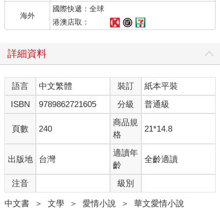
國際快遞：全球
人家，露出很為難的眼神。
海外
我馬上笑著道歉，「不好意思，杜伯伯，我睡得太熟了，完全都
港澳店取：
沒有聽到手機鈴聲，真的很抱歉喔！我馬上調成震動。」
「那就麻煩妳了。」
詳細資料
「不要這樣說啦！都是我太不注意了，忘了自己睡著就跟豬一
樣，怎樣都叫不醒，真的很抱歉，害你被罵了，對了！等我一
下。」我跑進房間裡，拿了幾包忘了是誰送的餅乾，遞給杜伯
語言
中文繁體
裝訂
紙本平裝
伯，「杜伯伯，這個送你，這樣你泡茶時配著吃，比較不會無
聊。」
ISBN
9789862721605
分級
普通級
警衛杜伯伯搔著頭，不好意思地說：「唉唷！每次都送我這些，
這怎麼好意思啊！」
商品規
頁數
240
21*14.8
「你那麼辛苦，這又不算什麼，我才不好意思，又讓你跑上來一
格
趟。」
「好啦好啦，謝謝妳啦！我得下去了，記得如果要繼續睡的話，
適讀年
出版地
台灣
全齡適讀
手機要調成震動，我們這種舊大樓隔音設備本來就不夠好。」杜
齡
伯伯接過我的餅乾，叮嚀著我。
注音
級別
我微笑，點了點頭，「好！杜伯伯謝謝你，再見。」
房門關上的那一刻，我的笑容馬上不見，睡到正爽的時候被吵
中文書
＞
文學
＞
愛情小說
＞
華文愛情小說
醒，是一件非常值得生氣的事。看了一下時鐘，才下午兩點多，
我是打算睡到晚上才起床的，很不爽地從床頭拿起手機。