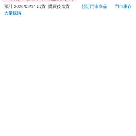
退換貨須知：
預計 2026/08/14 出貨
購買後進貨
預訂門市商品
門市庫存
大量採購
**提醒您，鑑賞期不等於試用期，退回商品須為全新狀態**
依據「消費者保護法」第19條及行政院消費者保護處公告之
「通訊交易解除權合理例外情事適用準則」，以下商品購買
後，除商品本身有瑕疵外，將不提供7天的猶豫期：
易於腐敗、保存期限較短或解約時即將逾期。（如：生
鮮食品）
依消費者要求所為之客製化給付。（客製化商品）
報紙、期刊或雜誌。（含MOOK、外文雜誌）
經消費者拆封之影音商品或電腦軟體。
非以有形媒介提供之數位內容或一經提供即為完成之線
上服務，經消費者事先同意始提供。（如：電子書、電
子雜誌、下載版軟體、虛擬商品…等）
已拆封之個人衛生用品。（如：內衣褲、刮鬍刀、除毛
刀…等）
若非上列種類商品，均享有到貨7天的猶豫期（含例假
日）。
辦理退換貨時，商品（組合商品恕無法接受單獨退貨）必須