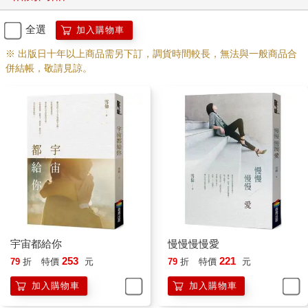
喝著豆漿，我把丟在一旁的手機電池，物歸原位，打開手機，做
好我可能會接到無數封吳小碧罵我很不要臉、很賤的簡訊，果不
全選
加入購物車
其然，一封又一封的簡訊看得我猛笑，她罵人最凶的詞大概就是
※ 出版日十年以上商品需另下訂，調貨時間較長，無法與一般商品合
你很賤之類的吧！
併結帳，敬請見諒。
喝完豆漿，我帶著笑容回撥電話給她。
電話一接通，我都還沒有開口，吳小碧就說：「妳很賤耶！居然
還給我關機，妳可以再無恥一點，我真的會被妳氣死，人家租書
店就說今天一定要去還，很多人等著要租，我好心打給妳，妳還
給我掛電話，妳是有沒有良心？」
說真的，如果不是擔心吳小碧的聲帶會破損，我真的很樂意聽她
罵我，這大概是現在唯一會讓我覺得溫暖的聲音吧！
「唉唷，我忙到快累死了，好不容易休假，讓我多睡一點嘛，我
等一下就會拿去還了啦！」我打了個哈欠邊回答著。
「妳少在那邊跟我講那些有的沒的，妳今天再不拿去還，下次我
去高雄就直接跟漫畫店老闆刪掉我的帳號，妳以後都別想租
了。」
宇宙都給你
慢慢慢慢愛
這句話我不知道聽了幾百萬遍，可是還得要假裝很害怕，「好啦
253
221
79
折
特價
元
79
折
特價
元
好啦，等一下一定會拿去還，對了，妳在台中住得還習慣嗎？」
吳小碧自從和譚宇勝在一起之後，就跟著他東奔西跑，他調回台
加入購物車
加入購物車
北穩定軍心解救百貨業績，她就成了他專屬的代班救火員，現在