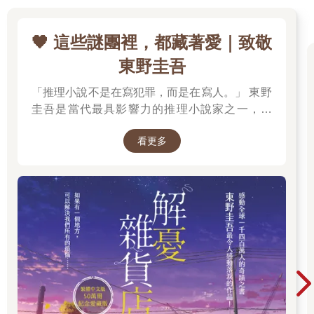
順便拿去還，我懶歸懶，該做的事還是會做的。
我住的地方是這層樓最小的一個單位，門口進來右側是浴室，左
側是一坪大小的廚房，再來就是房間和一個小陽台，原本買這間
🖤 這些謎團裡，都藏著愛｜致敬
套房的主人嫁到美國去了，我從八年前租到現在，她兒子都念小
東野圭吾
學一年級了，但這間房間裡，來來去去的也只有我一個人，她曾
經問我要不要乾脆把這間套房買下來，她可以讓我分期付款，但
「推理小說不是在寫犯罪，而是在寫人。」 東野
我卻拒絕了，我需要的不是一間房子，我需要的是一種自在，我
圭吾是當代最具影響力的推理小說家之一，自
不想再被什麼牽絆住，於是我就這樣付了連續八年的房租，今年
是第九年。
《放學後》榮獲江戶川亂步獎出道以來，四十餘
我的房間很簡單，一張床、一台電視、一台筆記型電腦、一個衣
看更多
年間創作超過百部作品，留下《白夜行》、《嫌
櫃、一張星球椅，這就是我的世界，我自己一個人的世界，就連
疑犯X的獻身》、《惡意》、《新參者》、《解
吳小碧都沒有來過我的房間，我想要一個完全屬於自己回憶的地
憂雜貨店》等無數經典，陪伴一代又一代讀者，
方，不用看到什麼東西就會想到某個人，不用聞到什麼味道就想
也讓推理小說跨越了類型文學的界線。 在他的故
起某段片刻，那是我最不想擁有的負擔。
事裡，推理從來不是終點。每一樁案件的背後，
人一輩子承載的回憶愈少，會活得愈輕鬆。
都藏著人性的幽微、親情的牽絆、愛情的遺憾，
以及對生命最深刻的凝視。當真相揭曉的那一
刻，留在讀者心中的，往往不是兇手是誰，而是
（待續）
那些無法言說的情感。