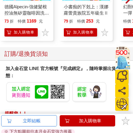
德國Alpecin-強健髮根
小書痴的下剋上：漢娜
幻獸
控油無矽靈咖啡因洗髮
蘿蕾貴族院五年級生Ⅱ
一彈 
凝露375ml/瓶-C1強健
Pal
1169
253
73
折
特價
元
79
折
特價
元
特價
髮根(護髮洗髮精/男士
盒）
調理頭皮洗髮液/0矽靈
加入購物車
加入購物車
滋潤洗頭髮水/一般髮
質適用)
訂購/退換貨須知
加入金石堂 LINE 官方帳號『完成綁定』，隨時掌握出貨動
態：
提醒您！！
金石堂及銀行均不會請您操作ATM! 如接獲電話要求您前往
立即結帳
加入購物車
ATM提款機，請不要聽從指示，以免受騙上當！
※ 下方點圖前往本月金石堂強力推薦