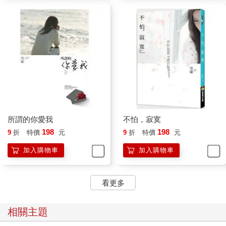
台中又要開一個營業點，她又夫唱婦隨地一起到台中打拚。
我常消遣她，是有沒有這麼愛？目前看起來，是有的。
吳小碧和我一樣，我們都不喜歡交朋友，只不過不一樣的是，她
是不懂得交朋友的眉角，我則是厭倦戴著面具和人互動，之前她
還在高雄跟我一起上班的時候，是我最自在的時候。
「還不就那樣，有班就上，沒班就在家看書準備考試啊！」她的
語氣非常無奈，譚宇勝說要結婚，沒想到吳小碧她哥超絕，不要
聘金什麼都不要，唯一的條件就是吳小碧把大學念完，只要考上
學校，就可以先訂婚，一畢業就可以馬上結婚，嫁妝再多送一部
車子。
「誰叫妳愛打賭？活該！認真一點啦！去年沒有考上，今年再沒
所謂的你愛我
不怕，寂寞
考上，可以叫譚宇勝直接找個新女朋友，不然娶妳可能都要下輩
198
198
9
折
特價
元
9
折
特價
元
子了。」我笑著說。
「妳這個人真的很壞耶！難怪現在還嫁不出去。」又來了，真的
加入購物車
加入購物車
很愛說我嫁不出去。
「是我不想嫁好嗎？再見。」懶得理她，我掛掉電話，她肯定又
看更多
在電話那頭說陳欣怡妳好賤。
是我不想嫁，是我看透了所謂的愛，不就是那麼一回事，大家努
力追求的，已經是我不想要的東西了，愛是什麼？可以吃嗎？
相關主題
站起身，把床邊的漫畫整理好，裝進袋子，準備等等出去覓食時