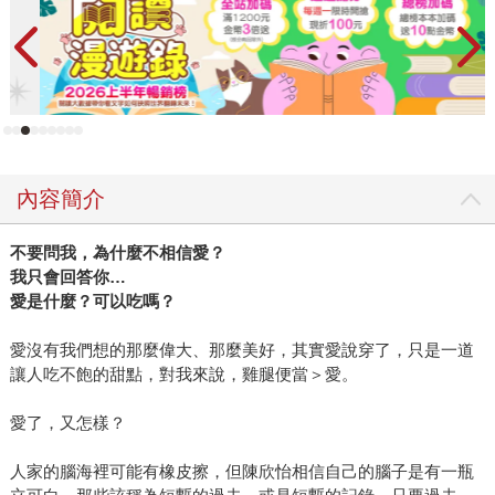
每每寫出打進閱讀者內心，令人忍不住想拿起螢光筆畫重點
的絕妙字句。或戳中淚點、或戳中笑點，我們總在又哭又笑
間，就這麼讀完一個又一個她所寫的故事，彷彿自己也隨著
經歷了主角們一段又一段的人生。讀著她的故事，我們才發
現自己是如此愛笑，也如此愛哭。 而不知不覺間，竟也發現
身邊不少同事和朋友都成了雪倫的鐵粉。新書一出版，就會
立刻以最快的速度讀完小說，然後迫不及待地分享心得。大
內容簡介
家熱愛雪倫的故事、追蹤她的粉絲團之餘，也紛紛對這位行
事作風有點低調、有點神祕的作者產生好奇。 其實，一如她
不要問我，為什麼不相信愛？
塑造的角色們，也一如她的文字。大部分的時候她堅強瀟
我只會回答你…
灑，卻也有許多時刻是脆弱易感的。她熱愛生活，將自己的
愛是什麼？可以吃嗎？
日子過得很精采，卻老稱自己是個不折不扣的宅女。她經常
鼓勵讀者們記得「愛自己」，卻常常為身邊的家人朋友們付
愛沒有我們想的那麼偉大、那麼美好，其實愛說穿了，只是一道
出到忘了自我…… 說穿了，她也和我們一樣，在日常的一切
讓人吃不飽的甜點，對我來說，雞腿便當＞愛。
之中，默默地過著並不特別轟轟烈烈的人生。或許正因為如
愛了，又怎樣？
此，才得以寫出最貼近你我的心情，在讀者心中留下最恰到
好處的感動和共鳴。 ＊文中雪倫照片，由商周出版提供。
人家的腦海裡可能有橡皮擦，但陳欣怡相信自己的腦子是有一瓶