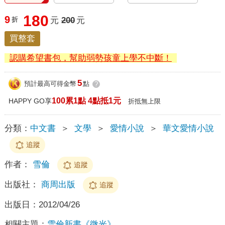
180
9
折
元
200
元
買整套
認購希望書包，幫助弱勢孩童上學不中斷！
5
預計最高可得金幣
點
?
100累1點 4點抵1元
HAPPY GO享
折抵無上限
分類：
中文書
＞
文學
＞
愛情小說
＞
華文愛情小說
追蹤
作者：
雪倫
追蹤
出版社：
商周出版
追蹤
出版日：
2012/04/26
相關主題：
雪倫新書《微光》