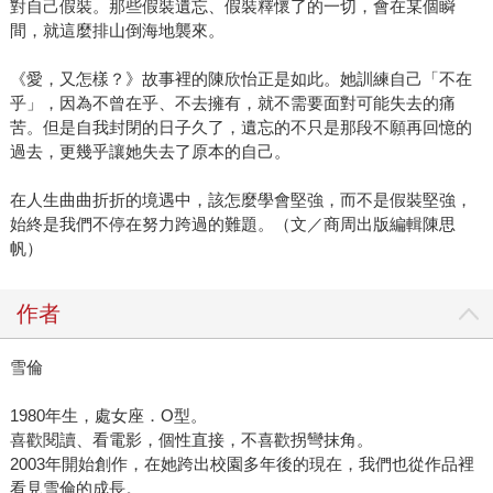
對自己假裝。那些假裝遺忘、假裝釋懷了的一切，會在某個瞬
間，就這麼排山倒海地襲來。
《愛，又怎樣？》故事裡的陳欣怡正是如此。她訓練自己「不在
乎」，因為不曾在乎、不去擁有，就不需要面對可能失去的痛
苦。但是自我封閉的日子久了，遺忘的不只是那段不願再回憶的
過去，更幾乎讓她失去了原本的自己。
在人生曲曲折折的境遇中，該怎麼學會堅強，而不是假裝堅強，
始終是我們不停在努力跨過的難題。（文／商周出版編輯陳思
帆）
作者
雪倫
1980年生，處女座．O型。
喜歡閱讀、看電影，個性直接，不喜歡拐彎抹角。
2003年開始創作，在她跨出校園多年後的現在，我們也從作品裡
看見雪倫的成長。