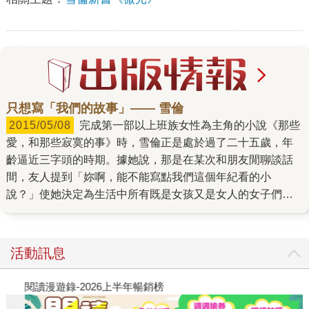
只想寫「我們的故事」—— 雪倫
2015/05/08
完成第一部以上班族女性為主角的小說《那些
愛，和那些寂寞的事》時，雪倫正是處於過了二十五歲，年
齡逼近三字頭的時期。據她說，那是在某次和朋友閒聊談話
間，友人提到「妳啊，能不能寫點我們這個年紀看的小
說？」使她決定為生活中所有既是女孩又是女人的女子們，
創作「我們這個年紀」的故事。 於是，三十代女性、勤奮敬
業的工作者、追韓劇、熱愛美食、小酌、運動、姊妹淘聚
會??和雪倫合作的這些年，無論是她書寫的故事，乃至於她
活動訊息
本人，都與上述詞彙有著極深切的關聯。 她的小說，看不到
風花雪月的情節，而是忠實地描繪著現實人生裡，面對各種
閱讀漫遊錄-2026上半年暢銷榜
飢
情感時可能遭遇的糾結。透過角色對話和故事發展，雪倫更