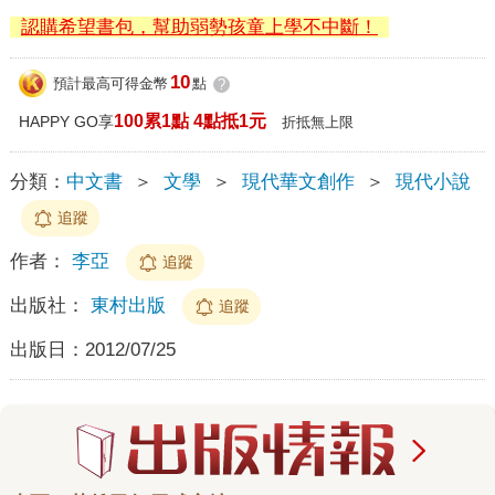
認購希望書包，幫助弱勢孩童上學不中斷！
10
預計最高可得金幣
點
?
100累1點 4點抵1元
HAPPY GO享
折抵無上限
分類：
中文書
＞
文學
＞
現代華文創作
＞
現代小說
追蹤
作者：
李亞
追蹤
出版社：
東村出版
追蹤
出版日：
2012/07/25