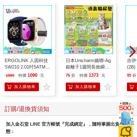
ERGOLINK 人因科技
日本Unicharm嬌聯-Ag
吉伊
SW210 2.01吋5ATM游
銀離子1週間長效瞬吸
(2B)
泳心率血氧藍牙通話腕
乾爽寵物消臭大師貓尿
1090
1373
特價
元
76
折
特價
元
95
折
1990
錶
墊20片/袋(大容量吸水
防滲漏貓尿布/可觀察
加入購物車
加入購物車
尿色貓潔墊補充包/本
品不含貓砂盆)
訂購/退換貨須知
加入金石堂 LINE 官方帳號『完成綁定』，隨時掌握出貨動
態：