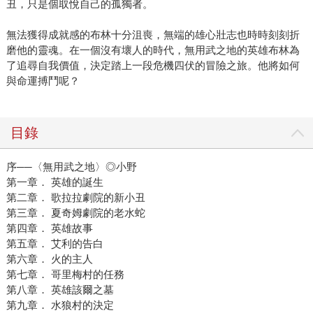
丑，只是個取悅自己的孤獨者。
方。越是在現實中找不到可以貢獻熱情的目標，她創作的速
度就越快。作家的誕生通常都是循著這樣的模式吧？ 李亞終
無法獲得成就感的布林十分沮喪，無端的雄心壯志也時時刻刻折
於完成了這本長篇小說，她決定改個書名叫
磨他的靈魂。在一個沒有壞人的時代，無用武之地的英雄布林為
《2018576907898》（東村出版）。在尋找出版社的過程，
了追尋自我價值，決定踏上一段危機四伏的冒險之旅。他將如何
她一直堅持著這本書的封面、插畫、人物造形要如何如何。
與命運搏鬥呢？
我曾經和她交換自己出書的心得。我說我只管寫作交稿，對
於出版的事情，包括封面美術和行銷都交給專業人士來處
理。她說，也許是我自己並不清楚自己要什麼，所以只要能
目錄
出版，甚至能暢銷就是我的最終目的了。她說，少出一本書
沒有關係，出壞了一本書才更糟糕。然後她送了我一本關於
序──〈無用武之地〉◎小野
第一章． 英雄的誕生
書的設計的專業書籍。我想到了她說的那句話：「自愛成了
第二章． 歌拉拉劇院的新小丑
唯一值得驕傲的情操。」後來，就沒再聽說這部小說要如何
第三章． 夏奇姆劇院的老水蛇
出版的消息了。 直到很久後的某一天，我們遇到了同樣是作
第四章． 英雄故事
家的出版人林宜澐，聊起他想要為台灣青少年讀者出版一些
第五章． 艾利的告白
本土的小說，因為在大量翻譯小說壓境下，本土的青少年小
第六章． 火的主人
說早已沒有喘息空間。他鼓勵我們父女檔共同為這個目標努
第七章． 哥里梅村的任務
力。他看了李亞的這部小說，不但立刻要出版，還鼓勵她繼
第八章． 英雄該爾之墓
續寫下一部曲。 希望這是本土奇幻小說的一段佳話。歷經很
第九章． 水狼村的決定