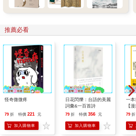
推薦必看
怪奇微微疼
日花閃爍：台語的美麗
一本
詞彙&一百首詩
【漫
行動
221
356
79
折
特價
元
79
折
特價
元
79
折
開關
「行
加入購物車
加入購物車
學方