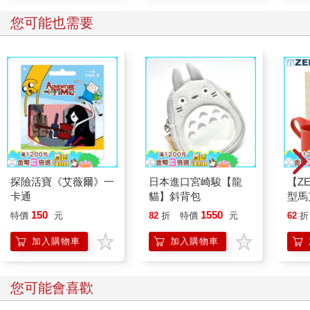
您可能也需要
探險活寶《艾薇爾》一
日本進口宮崎駿【龍
【ZE
卡通
貓】斜背包
型馬
（番
150
1550
特價
元
82
折
特價
元
62
折
加入購物車
加入購物車
您可能會喜歡