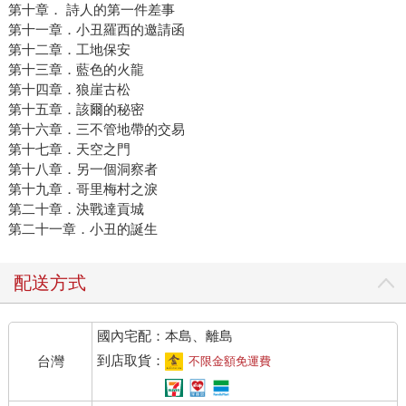
第十章． 詩人的第一件差事
長的歲月，李亞總算出版了《達貢城的英雄》，而我也將有
第十一章．小丑羅西的邀請函
一本《魔神摸頭》於八月底出版。相信更多有天份的台灣作
第十二章．工地保安
家，都在做這件事情，等待出版社來挖掘。 ＊文中李亞照
第十三章．藍色的火龍
片，由東村出版提供。
第十四章．狼崖古松
第十五章．該爾的秘密
第十六章．三不管地帶的交易
第十七章．天空之門
第十八章．另一個洞察者
第十九章．哥里梅村之淚
第二十章．決戰達貢城
第二十一章．小丑的誕生
配送方式
國內宅配：本島、離島
到店取貨：
台灣
不限金額免運費