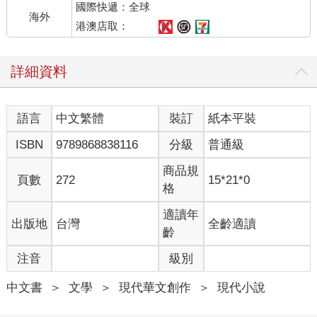
國際快遞：全球
海外
港澳店取：
詳細資料
語言
中文繁體
裝訂
紙本平裝
ISBN
9789868838116
分級
普通級
商品規
頁數
272
15*21*0
格
適讀年
出版地
台灣
全齡適讀
齡
注音
級別
中文書
＞
文學
＞
現代華文創作
＞
現代小說