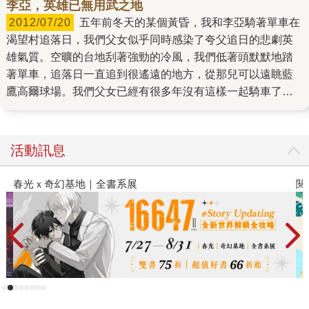
李亞，英雄已無用武之地
2012/07/20
五年前冬天的某個黃昏，我和李亞騎著單車在
渴望村追落日，我們父女似乎同時感染了夸父追日的悲劇英
雄氣質。空曠的台地刮著強勁的冷風，我們低著頭默默地踏
著單車，追落日一直追到很遙遠的地方，從那兒可以遠眺藍
鷹高爾球場。我們父女已經有很多年沒有這樣一起騎車了，
尤其是李亞去了義大利攻讀視覺設計以後，她就像是一隻展
翅高飛的鷹，我只能偶爾仰望的份。 晚餐過後，我們父女並
肩坐在書房長長的書桌前，她繼續寫她創作生涯中的第一篇
活動訊息
奇幻小說《無用武之地》。而我則是乖乖地寫我的專欄。這
時李亞告訴我她的創作構想。在一個生物進化後的太平盛
閱讀漫遊錄-2026上半年暢銷榜
世，物種已經完全融合了，每個生命都用他的「功能」來分
類，大家共生共滅相安無事，戰爭只出現在歷史書中。 有一
個在「功能」上無法歸類的生命誕生了。布林出生的時候不
停地哭泣，因為他生錯了時代，他是天生的大英雄，但這卻
是一個不需要英雄拯救世人的時代。李亞想寫的是一個「英
雄無用武之地」的故事。我覺得這個故事非常有深意，用奇
幻反映了現實，投射出這整個世代年輕人的心情。讚。我對