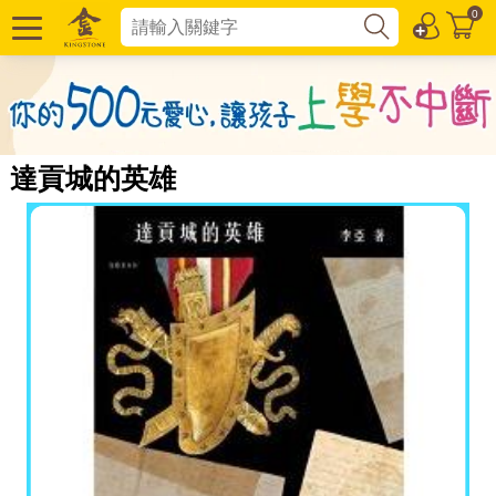
0
達貢城的英雄