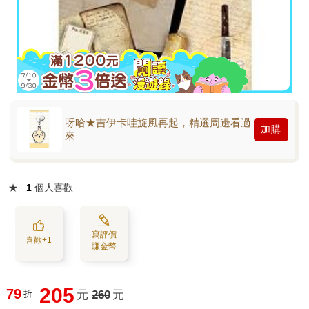
呀哈★吉伊卡哇旋風再起，精選周邊看過
加購
來
★
1
個人喜歡
寫評價
喜歡+1
賺金幣
205
79
折
元
260
元