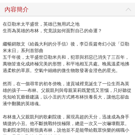
李亞說。值得繼續寫下去。花十年都值得。 李亞說她小時候
內容簡介
很想當個拯救世界的英雄，不過現在不再會有這樣的念頭
了。她說在他們這一代人身上，連傷疤都不再有英雄感，也
在亞勒米太平盛世，英雄已無用武之地
不再會被敵人打斷胳膊，或為了真理拋頭顱灑熱血而死。她
生而為英雄的布林，究竟該如何面對自己的命運？
說雖然他們沒有經歷過英雄奮鬥的過程，但是卻得到一個不
可撼動的時代，和一個爛結果。從網路公司轉戰到一家知名
繼暢銷散文《給義大利的分手信》後，李亞長篇奇幻小說「亞勒
大報當副刊編輯的李亞上班不久，便規劃一個以七年級為主
米末日」系列首部曲
的專題，寫下了野草莓世代宣言：「……沒有命要革，沒有
五千年後，太平盛世亞勒米共和，犯罪與邪惡已消失了三百年，
義要起……不吶喊，不遊街，豪情壯志怎能不在和平中消
萬物皆進化成終極完美的形態，和平地相互共處。晚風溫柔地拂
過柔軟的草原。空氣中細緻的微生物散發著金澄色的星光。
散……沒有火花，沒有熱血，沒有舞台，沒有戰場……遊戲
已經破了關，大魔王不見了……自愛成了唯一值得驕傲的情
然而，在一個尋常的初冬傍晚，達貢城裡竟誕生了一位生而為英
操。」因為要自愛，所以李亞埋著頭繼續寫著《無用武之
雄的孩子──布林。父親凱列與母親茉莉既驚慌又苦惱，只好聽從
地》，希望能證明些什麼，或是紀念些什麼。 從義大利回到
先知哈瓦爺爺建議，以小丑的方式將布林扶養長大，讓他忘卻血
台灣後，李亞已經換了第四個工作了，唯一沒有換的是她繼
液中翻騰的英雄魂。
續寫著這部奇幻長篇小說，她好像有很多很多的話想說想
寫。曾經在工作上點燃起來的熊熊烈火，果然很容易在原有
布林進入父親凱列的歌劇院後，展現高超的天分，迅速成為身手
的體制裡或習慣上被澆熄。我不知道是她忍耐力不夠，或是
矯捷的小丑。他不斷挑戰特技極限，總是一次又一次嚇壞觀眾。
歌劇院老闆拉斯指責布林，說他並不是能帶給觀眾快樂的稱職小
環境真的不好，總之，她就是這樣從一個地方跳到另一個地