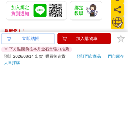
提醒您！！
金石堂及銀行均不會請您操作ATM! 如接獲電話要求您前往
立即結帳
加入購物車
ATM提款機，請不要聽從指示，以免受騙上當！
※ 下方點圖前往本月金石堂強力推薦
退換貨須知：
預計 2026/08/14 出貨
購買後進貨
預訂門市商品
門市庫存
大量採購
**提醒您，鑑賞期不等於試用期，退回商品須為全新狀態**
依據「消費者保護法」第19條及行政院消費者保護處公告之
「通訊交易解除權合理例外情事適用準則」，以下商品購買
後，除商品本身有瑕疵外，將不提供7天的猶豫期：
易於腐敗、保存期限較短或解約時即將逾期。（如：生
鮮食品）
依消費者要求所為之客製化給付。（客製化商品）
報紙、期刊或雜誌。（含MOOK、外文雜誌）
經消費者拆封之影音商品或電腦軟體。
非以有形媒介提供之數位內容或一經提供即為完成之線