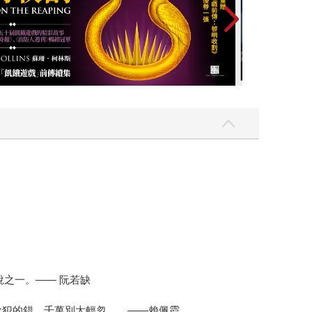
似幸福美滿的婚姻，底層卻暗藏了許多男人的冷漠
願意看到女兒跟自己一樣，因此，她敬女兒而遠之，
揭露了這類婚姻的冷酷。在沒有預期下，讓讀者一步
棄。沒有娘家、親友、社會、金錢的支持，也沒有養
。在保守的年代，女人的溫順、嬌嫩是社會所期待
思，哪是一般男人所能理解或觀察得到的。 除非擄
披露了一位女性沉默的叛逆。它幫助男人瞭解父權社
，在他毫無預警下消失。 這個女人謀殺丈夫的動機
無聊而死。 想更瞭解自己或枕邊人的思維，千萬不
說之一。—— 阮若缺
會犯的錯，千萬別太輕忽……——賴佩霞