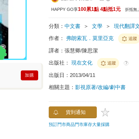
100累1點 4點抵1元
HAPPY GO享
折抵無
分類：
中文書
＞
文學
＞
現代翻譯
作者：
弗朗索瓦．莫里亞克
追蹤
譯者：
張慧卿/陳思潔
出版社：
現在文化
追蹤
?
出版日：
2013/04/11
加購
相關主題：
影視原著/改編/劇中書
貨到通知
預訂門市商品
門市庫存
大量採購