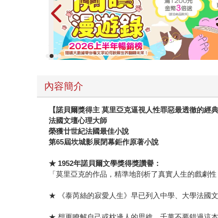
眼光來看，不但習以為常，甚至也視為理所當然。
與女人的暗自神傷。 乾枯的婚姻讓一個女人了無
只希望獨自停留在自己的絕望中，連一絲絲抗爭的
一步走進這似是而非的歧途，一頁頁，如此扣人心
活自己的一技之常。優渥的童年、手無縛雞之力，
的；醜陋、真實的一面只有留給自己。礙於自我保
獲女人的心，否則，男人永遠無法洞悉女人錯綜複
內容簡介
會下一個簡單的男人，如果硬要用威權把一個女人
不是因為恨他，只因為婚姻生活太過「無聊」。她
【諾貝爾獎得主 莫里亞克逼視人性罪惡最透徹的經
要錯過這本另類剖析親密關係的名著。為了得到更
法國文壇心理大師
榮獲廿世紀法國最佳小說
第65屆坎城影展閉幕鉅作原著小說
★ 1952年諾貝爾文學獎得獎讚譽：
「莫里亞克的作品，精準地剖析了真實人生的戲劇性
★ 《泰芮絲的寂愛人生》早已列入中學、大學法國文
★ 想更瞭解自己或枕邊人的思維，千萬不要錯過這