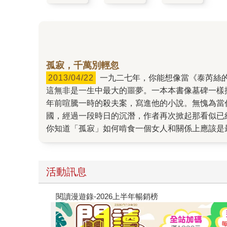
孤寂，千萬別輕忽
2013/04/22
一九二七年，你能想像當《泰芮絲的寂愛人生》陳列在法國各大書店時，所引發的騷動？你能想像本書對當時社會所造成的衝擊？對一個男人來說，
這無非是一生中最大的噩夢。一本本書像墓碑一樣
年前喧騰一時的殺夫案，寫進他的小說。無愧為當代
國，經過一段時日的沉潛，作者再次掀起那看似已
你知道「孤寂」如何啃食一個女人和關係上應該是
往有過，現在繼續，以後也不會消失。男人，根本
然？ 畢竟，男人離不開女人。 泰芮絲，作者筆
小看著她長大，跟自己的妹妹是最要好的朋友；主
活動訊息
人，從不惡言相向，沒有暴力傾向，也沒什麼見不
原因讓他遭受妻子如此的對待。 對讀者來說，小
教場電影版
腦簡單，沒什麼讓人出乎意料之外的心機或野心。
不同階層、不同族群，比比皆是，罪不足死。 不