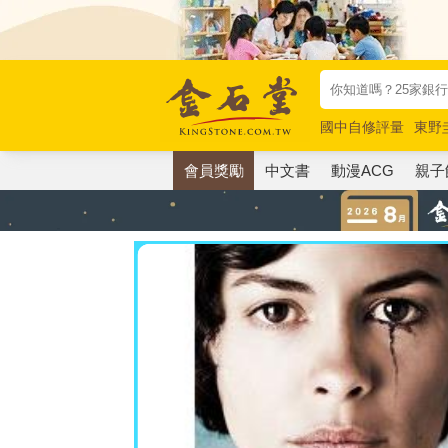
國中自修評量
東野
唯紅花綻放
奧德賽
會員獎勵
中文書
動漫ACG
親子