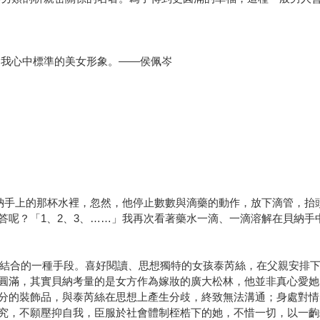
是我心中標準的美女形象。——侯佩岑
貝納手上的那杯水裡，忽然，他停止數數與滴藥的動作，放下滴管，抬
答呢？「1、2、3、……」我再次看著藥水一滴、一滴溶解在貝納手
家族結合的一種手段。喜好閱讀、思想獨特的女孩泰芮絲，在父親安排
圓滿，其實貝納考量的是女方作為嫁妝的廣大松林，他並非真心愛她
分的裝飾品，與泰芮絲在思想上產生分歧，終致無法溝通；身處對情
究，不願壓抑自我，臣服於社會體制桎梏下的她，不惜一切，以一齣