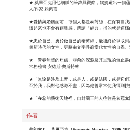
★ 莫里亞克用他細膩的筆鋒與觀察，娓娓道出一個
人/作家 賴佩霞
★愛情與婚姻面前，毎個人都是泰芮絲，在保有自我
讀起來也不會有距離感，所謂「經典」指的就是這樣
★忠於自己、勇於做自己的泰芮絲，最後終於爭取到
個新時代的女性，更藉由文字呼籲當代女性的自覺。
★「青春無聲的焦慮、罪惡的深淵及其呈現的無止盡
常務秘書 安德斯‧奧斯特林
★「無論是涉及上帝，或是人，或是法國，或是它們
至於我，我對他感激不盡，因為他曾常常使我得到快
★「在您的藝術天地裡，自封國王的人往往是衣冠禽
作者
弗朗索瓦．莫里亞克（Francois Mauriac，1885-19