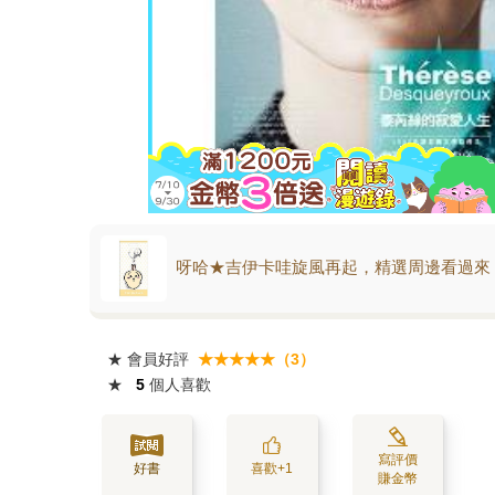
呀哈★吉伊卡哇旋風再起，精選周邊看過來
★
會員好評
★★★★★（3）
★
5
個人喜歡
寫評價
好書
喜歡+1
賺金幣