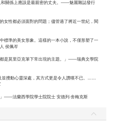
人和關係上應該是最親密的丈夫。——魅麗雜誌發行
的女性都必須面對的問題；儘管過了將近一世紀，閱
中標準的美女形象。這樣的一本小說，不僅形塑了一
人 侯佩岑
都是莫里亞克筆下常出現的主題。」——瑞典文學院
及並攪動心靈深處，其方式更是令人讚嘆不已。……
軍
——法蘭西學院學士院院士 安德列‧舍梅克斯