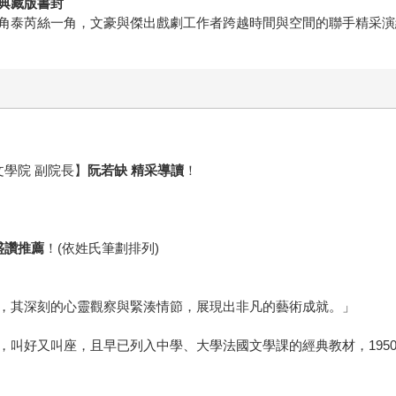
典藏版書封
角泰芮絲一角，文豪與傑出戲劇工作者跨越時間與空間的聯手精采演
文學院 副院長】
阮若缺 精采導讀
！
盛讚推薦
！(依姓氏筆劃排列)
，其深刻的心靈觀察與緊湊情節，展現出非凡的藝術成就。」
叫好又叫座，且早已列入中學、大學法國文學課的經典教材，1950