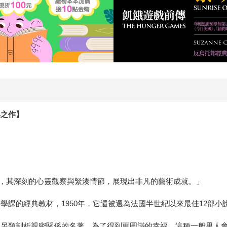
然而，我們也隱約知道，在這種以利益為考量的安排下，多少看
生趣。對生命毫無憧憬及幻想的泰芮絲，痛恨自己的生活，更不
力氣都沒有。直到有一天，她看到了出口…… 作者用他的筆，
弦。 身為女人，我瞭解女人那種陷在傳統裡哀莫大於心死的放
憑什麼自力更生？ 不得不佩服莫里亞克縝密的心思與文學造詣
護，女人不可能如此坦誠的披露自己不為人知的黑暗。女人的心
雜的欲望。但他，看懂了，也看透了。 《泰芮絲的寂愛人生》
鎖在自己身邊，是多大的災難啊。她會一點一滴的削弱這個男人
描述：我也許會羞愧，焦慮，自責，疲憊而死，但絕對不會因為
典之作】
圓滿的幸福，這種一般男人會犯的錯，千萬別太輕忽……
，其深刻的心靈觀察與緊湊情節，展現出非凡的藝術成就。」
學課的經典教材，1950年，它還被選為法國半世紀以來最佳12部小
本另類剖析親密關係的名著。為了得到更圓滿的幸福，這種一般男人