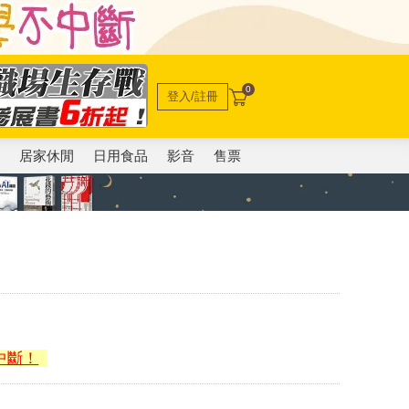
0
登入/註冊
電
居家休閒
日用食品
影音
售票
中斷！