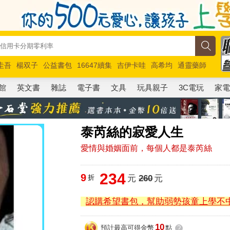
圭吾
楊双子
公益書包
16647續集
吉伊卡哇
高希均
通靈藥師
路邊攤新作
馬斯克
玩具總動員5
超慢跑
館
英文書
雜誌
電子書
文具
玩具親子
3C電玩
家
泰芮絲的寂愛人生
愛情與婚姻面前，每個人都是泰芮絲
234
9
折
元
260
元
認購希望書包，幫助弱勢孩童上學不
10
預計最高可得金幣
點
?