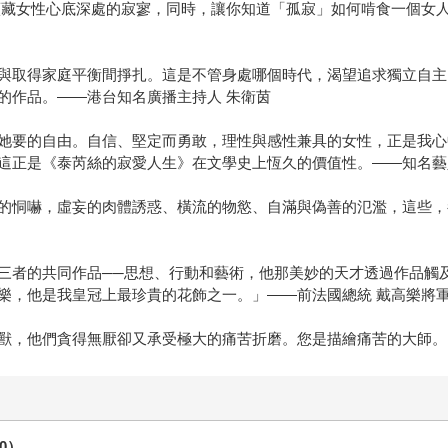
蘊藏女性心底深處的寂寥，同時，讓你知道「孤寂」如何啃食一個女
與取得家庭平衡間掙扎。這是不管身處哪個時代，渴望追求獨立自主
的作品。——港台知名廣播主持人 朱衛茵
她要的自由。自信、堅定而勇敢，理性與感性兼具的女性，正是我心
這正是《泰芮絲的寂愛人生》在文學史上恆久的價值性。——知名藝
的恫嚇，虛妄的肉體誘惑、橫流的物慾、自滿與偽善的氾濫，這些，
三者的共同作品──思想、行動和藝術，他那美妙的天才透過作品觸
樂，他是我皇冠上最珍貴的花飾之一。」——前法國總統 戴高樂將
獸，他們貪得無厭卻又承受極大的痛苦折磨。您是描繪痛苦的大師。」
70）