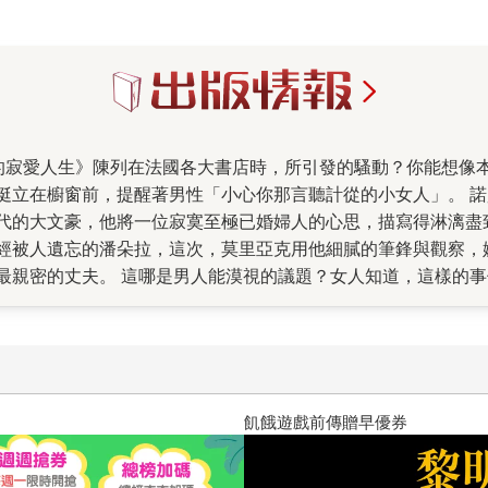
挺立在櫥窗前，提醒著男性「小心你那言聽計從的小女人」。 
的大文豪，他將一位寂寞至極已婚婦人的心思，描寫得淋漓盡致，
經被人遺忘的潘朵拉，這次，莫里亞克用他細膩的筆鋒與觀察，
最親密的丈夫。 這哪是男人能漠視的議題？女人知道，這樣的
不願意、也不敢想像有這樣的事情存在在自己身邊；還有什麼比
下的女主角是如此平凡。正如所謂的鄰家少女，單純、開朗、順服
角貝納，說什麼也無法想像這麼單純的女子，婚後竟想致自己於
得人的特殊癖好。佃農也都稱許他是一個心地善良，思路清晰，
說的確指出很多值得深思的地方。貝納，除了無趣、自私、不懂
十字殺手【艾迪．弗林系列 前傳
跟多數人一樣，重視家族利益，是當時典型標準化的男性，何罪
要說那是法國舊社會的現象，今日的台灣，有多少企業和家族也