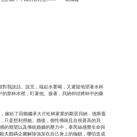
頭對我說話。說完，端起水要喝，又遲疑地望著水杯
中的那杯水裡，盯著他。接著，貝納仰頭將杯中的藥
下，嫁給了回鄉繼承大片松林家業的鄰居貝納．德斯蓋
，只是想利用她。婚後，個性傳統且自視甚高的貝
感的期望以及傳統婚姻的壓力中，泰芮絲感覺生命與
殺夫戲碼企圖解除強加在自己身上的枷鎖，哪怕造成