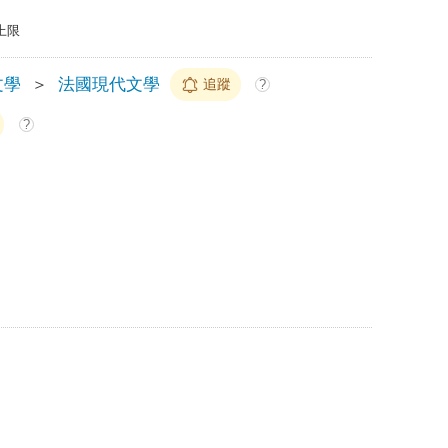
上限
文學
＞
法國現代文學
追蹤
?
?