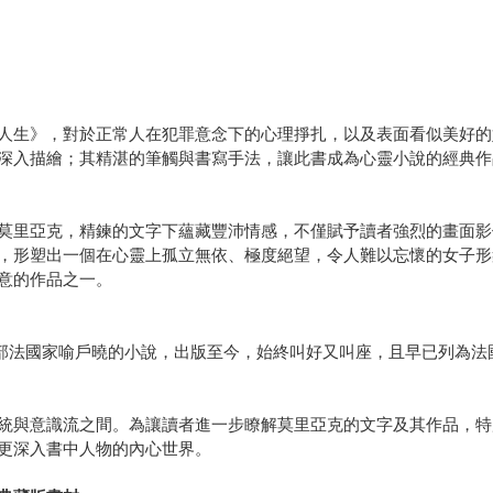
人生》，對於正常人在犯罪意念下的心理掙扎，以及表面看似美好的
深入描繪；其精湛的筆觸與書寫手法，讓此書成為心靈小說的經典作
莫里亞克，精鍊的文字下蘊藏豐沛情感，不僅賦予讀者強烈的畫面影
，形塑出一個在心靈上孤立無依、極度絕望，令人難以忘懷的女子形
意的作品之一。
roux）是部法國家喻戶曉的小說，出版至今，始終叫好又叫座，且早已列
統與意識流之間。為讓讀者進一步瞭解莫里亞克的文字及其作品，特
更深入書中人物的內心世界。