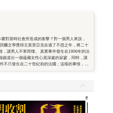
諾貝爾文學獎得主莫里亞克在過了不惑之年，將二十
讓男人不寒而慄。 真實事件發生在1906年的法
娓娓道出一個蘊藏女性心底深處的寂寥，同時，讓
事件不只發生在二十世紀初的法國；這樣的事情，以
枕邊人想毒害你，而且付諸行動還更令人毛骨悚
、愛做夢。熟識的家族，同文、同種、門當戶對，從
死地。而更令他無法承受的是，他根本不是個壞
為人真誠的人。 貝納，始終無法明白，到底是什麼
得憐香惜玉之外，真的不是什麼壞人。性格單純、頭
】
世界上最透明的
之有？嚴格說起來，這樣的男人分佈在不同時代、
是以同樣的思維來替子女作婚姻考量。從一般世俗的