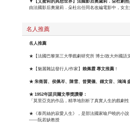
▼【艾蜜莉的異想世界】法國影后奧黛莉．朵杜劇照
由法國影后奧黛莉．朵杜出任同名改編電影中，女主
名人推薦
名人推薦
★【法國巴黎第三大學戲劇研究所 博士/政大外國語
★【魅麗雜誌發行人/作家】
賴佩霞 專文推薦
！
★ 朱衛茵、侯佩岑、陳雪、曾寶儀、鍾文音、鴻鴻 
★ 1952年諾貝爾文學獎讚譽：
「莫里亞克的作品，精準地剖析了真實人生的戲劇性
★《泰芮絲的寂愛人生》，是部法國家喻戶曉的小說，
——阮若缺教授