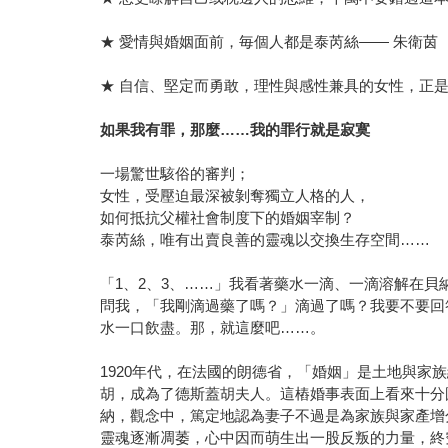
★ 愛情與婚姻面前，毎個人都是泰芮絲—— 朱衛茵
★ 自信、堅定而勇敢，理性與感性兼具的女性，正
如果我有罪，那麼……我的罪行就是寂寞
一場驚世駭俗的審判；
女性，受壓迫最深被剝奪獨立人格的人，
如何抵抗父權社會制度下的婚姻宰制？
泰芮絲，唯有出賣良善的靈魂以交換生存空間……
「1、2、3、……」我看著藥水一滴、一滴溶解在
問我，「我剛滴過藥了嗎？」滴過了嗎？我要不要回
水一口飲盡。那，就這麼吧……。
1920年代，在法國的朗德省，「婚姻」是土地與
胡，成為了德斯蓋胡夫人。這樁婚事表面上看來十分
納，觀念中，篤定地認為妻子不過是為家族與家產增
靈魂逐漸凋萎，心中因而萌生出一股反叛的力量，終