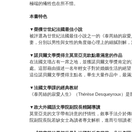
極端的犧牲也在所不惜。
本書特色
▼榮獲廿世紀法國最佳小說
被評選為廿世紀法國最佳小說之一的《泰芮絲的寂愛
妻，分別以男性與女性的角度做心理上的細膩剖解，
▼諾貝爾文學獎得主莫里亞克欽點最滿意的作品
在法國文壇占有一席之地，並獲諾貝爾文學獎肯定的
處。這部藉由描述一名年輕女子對於婚姻生活的絕望
這位諾貝爾文學獎得主點名，畢生大量作品中，最滿
▼法國文學課的經典教材
《泰芮絲的寂愛人生》（Thérèse Desquey
▼政大外國語文學院副院長精闢導讀
莫里亞克的文字帶有詩意的抒情性，敘事手法介於傳
院副院長阮若缺女士為讀者專文解析，進而引領讀者