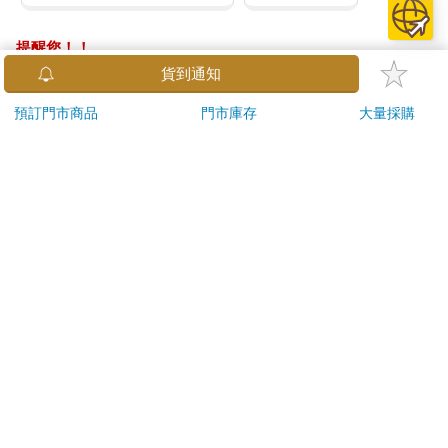
提醒您！！
金石堂及銀行均不會請您操作ATM! 如接獲電話要求您前往
貨到通知
ATM提款機，請不要聽從指示，以免受騙上當！
預訂門市商品
門市庫存
大量採購
退換貨須知：
**提醒您，鑑賞期不等於試用期，退回商品須為全新狀態**
依據「消費者保護法」第19條及行政院消費者保護處公告之
「通訊交易解除權合理例外情事適用準則」，以下商品購買
後，除商品本身有瑕疵外，將不提供7天的猶豫期：
易於腐敗、保存期限較短或解約時即將逾期。（如：生
鮮食品）
依消費者要求所為之客製化給付。（客製化商品）
報紙、期刊或雜誌。（含MOOK、外文雜誌）
經消費者拆封之影音商品或電腦軟體。
非以有形媒介提供之數位內容或一經提供即為完成之線
上服務，經消費者事先同意始提供。（如：電子書、電
子雜誌、下載版軟體、虛擬商品…等）
已拆封之個人衛生用品。（如：內衣褲、刮鬍刀、除毛