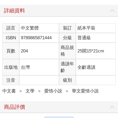
詳細資料
語言
中文繁體
裝訂
紙本平裝
ISBN
9789865871444
分級
普通級
商品規
頁數
204
25開15*21cm
格
適讀年
出版地
台灣
全齡適讀
齡
注音
級別
中文書
＞
文學
＞
愛情小說
＞
華文愛情小說
商品評價