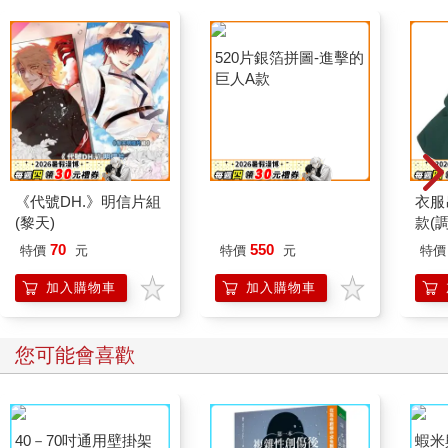
520片銀箔拼圖-進擊的
巨人A款
《代號DH.》明信片組
衣服
(黎天)
款(
70
550
特價
元
特價
元
特價
加入購物車
加入購物車
您可能會喜歡
40－70吋通用壁掛架
蝦米