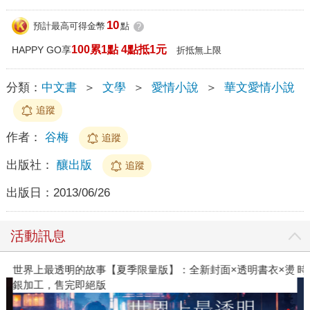
10
預計最高可得金幣
點
?
100累1點 4點抵1元
HAPPY GO享
折抵無上限
分類：
中文書
＞
文學
＞
愛情小說
＞
華文愛情小說
追蹤
作者：
谷梅
追蹤
出版社：
釀出版
追蹤
出版日：
2013/06/26
活動訊息
世界上最透明的故事【夏季限量版】：全新封面×透明書衣×燙
時
銀加工，售完即絕版