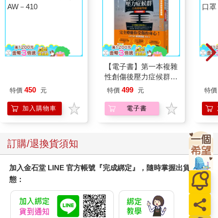
AW－410
口罩
【電子書】第一本複雜
性創傷後壓力症候群自
我療癒聖經（長銷典
450
499
特價
元
特價
元
特價
藏）
加入購物車
電子書
訂購/退換貨須知
加入金石堂 LINE 官方帳號『完成綁定』，隨時掌握出貨動
態：