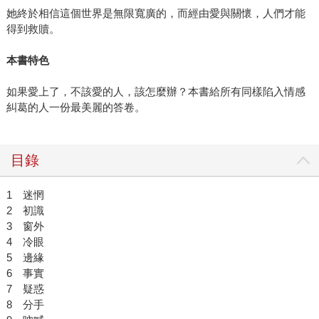
她終於相信這個世界是無限寬廣的，而經由愛與關懷，人們才能
得到救贖。
本書特色
如果愛上了，不該愛的人，該怎麼辦？本書給所有同樣陷入情感
糾葛的人一份最美麗的答卷。
目錄
1 迷惘
2 初識
3 窗外
4 冷眼
5 邊緣
6 事實
7 疑惑
8 分手