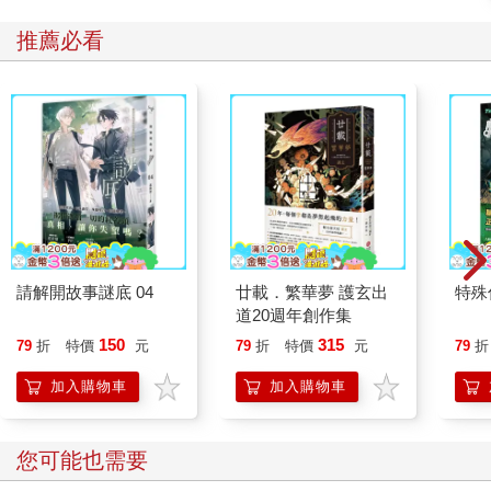
推薦必看
請解開故事謎底 04
廿載．繁華夢 護玄出
特殊傳
道20週年創作集
150
315
79
折
特價
元
79
折
特價
元
79
折
加入購物車
加入購物車
您可能也需要