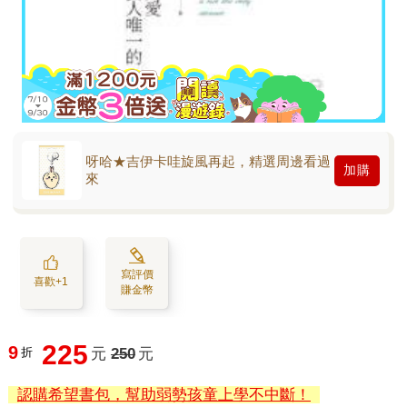
呀哈★吉伊卡哇旋風再起，精選周邊看過
加購
來
寫評價
喜歡+1
賺金幣
225
9
折
元
250
元
認購希望書包，幫助弱勢孩童上學不中斷！