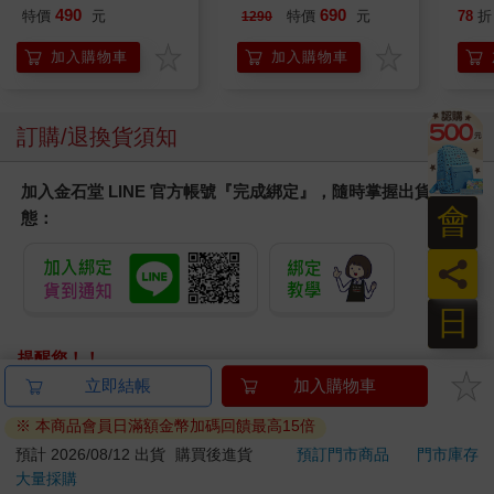
肩/手肘通用) 無線充電
490
690
特價
元
特價
元
78
折
1290
加熱護膝 智能震動護
膝熱敷 【單入組】
加入購物車
加入購物車
訂購/退換貨須知
加入金石堂 LINE 官方帳號『完成綁定』，隨時掌握出貨動
會
態：
員
日
提醒您！！
金石堂及銀行均不會請您操作ATM! 如接獲電話要求您前往
立即結帳
加入購物車
ATM提款機，請不要聽從指示，以免受騙上當！
※ 本商品會員日滿額金幣加碼回饋最高15倍
退換貨須知：
預計 2026/08/12 出貨
購買後進貨
預訂門市商品
門市庫存
大量採購
**提醒您，鑑賞期不等於試用期，退回商品須為全新狀態**