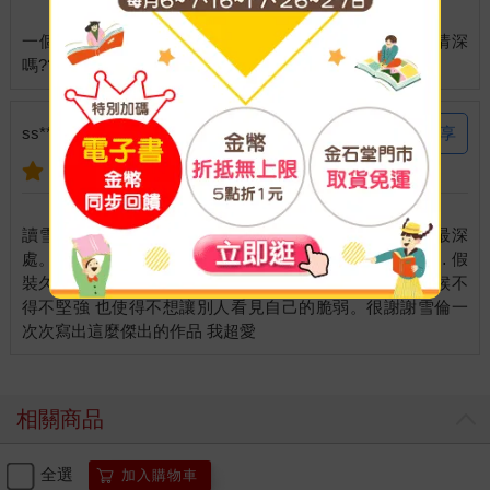
一個人真的好嗎? 前情人真的可以當朋友嗎? 手足真的情深
分享
ss***8pp 說：
2013-12-15
讀雪倫的書就好像在看透自己的內心世界 走進自己的最深
處。像在書中有一句話我很有感覺『假裝沒事 假裝堅強… 假
裝久了真的變成那樣 』然後這種假裝的表象使我們有時候不
得不堅強 也使得不想讓別人看見自己的脆弱。很謝謝雪倫一
相關商品
全選
加入購物車