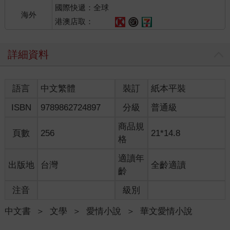
國際快遞：全球
海外
港澳店取：
詳細資料
語言
中文繁體
裝訂
紙本平裝
ISBN
9789862724897
分級
普通級
商品規
頁數
256
21*14.8
格
適讀年
出版地
台灣
全齡適讀
齡
注音
級別
中文書
＞
文學
＞
愛情小說
＞
華文愛情小說