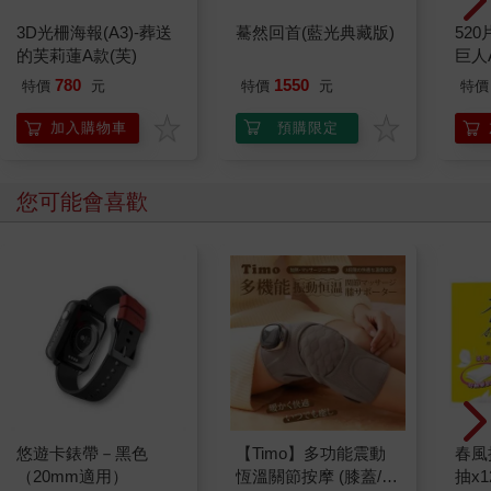
3D光柵海報(A3)-葬送
驀然回首(藍光典藏版)
52
的芙莉蓮A款(芙)
巨人
780
1550
特價
元
特價
元
特價
加入購物車
預購限定
您可能會喜歡
悠遊卡錶帶－黑色
【Timo】多功能震動
春風
（20mm適用）
恆溫關節按摩 (膝蓋/
抽x1