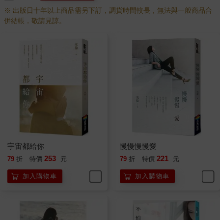
※ 出版日十年以上商品需另下訂，調貨時間較長，無法與一般商品合
併結帳，敬請見諒。
宇宙都給你
慢慢慢慢愛
253
221
79
折
特價
元
79
折
特價
元
加入購物車
加入購物車