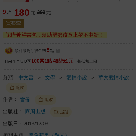
180
9
折
元
200
元
買整套
認購希望書包，幫助弱勢孩童上學不中斷！
5
預計最高可得金幣
點
?
100累1點 4點抵1元
HAPPY GO享
折抵無上限
分類：
中文書
＞
文學
＞
愛情小說
＞
華文愛情小說
追蹤
作者：
雪倫
追蹤
出版社：
商周出版
追蹤
出版日：
2013/12/03
相關主題：
雪倫新書《微光》