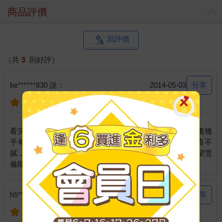
商品評價
寫評價
（共
3
則好評）
分享
be******830 說：
2014-05-03
看完這本書感想只有一個!超讚的!從國中開始就看雪倫的書幾
乎每一本都有看過，而每本都有相連性，故事內容也百看不
膩，喜歡雪倫的文筆，跟現實生活也很相近不太虛幻，希望雪
分享
h5**640 說：
2014-01-06