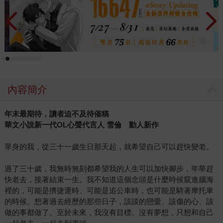
每每寫出打進閱讀者內心，令人忍不住想拿起螢光筆畫重點
的絕妙字句。或戳中淚點、或戳中笑點，我們總在又哭又笑
間，就這麼讀完一個又一個她所寫的故事，彷彿自己也隨著
經歷了主角們一段又一段的人生。讀著她的故事，我們才發
現自己是如此愛笑，也如此愛哭。 而不知不覺間，竟也發現
身邊不少同事和朋友都成了雪倫的鐵粉。新書一出版，就會
立刻以最快的速度讀完小說，然後迫不及待地分享心得。大
內容簡介
家熱愛雪倫的故事、追蹤她的粉絲團之餘，也紛紛對這位行
事作風有點低調、有點神祕的作者產生好奇。 其實，一如她
年末最期待，讀者迫不及待催稿
塑造的角色們，也一如她的文字。大部分的時候她堅強瀟
華文小說新一代OL心聲代言人 雪倫 動人新作
灑，卻也有許多時刻是脆弱易感的。她熱愛生活，將自己的
日子過得很精采，卻老稱自己是個不折不扣的宅女。她經常
單身的我，從三十一歲生日那天起，就希望自己可以趕快變老。
鼓勵讀者們記得「愛自己」，卻常常為身邊的家人朋友們付
出到忘了自我…… 說穿了，她也和我們一樣，在日常的一切
過了三十歲，我無時無刻都希望我的人生可以加快腳步，年華趕
之中，默默地過著並不特別轟轟烈烈的人生。或許正因為如
快老去，接著結束一生。我不知道這個念頭是什麼時候竄進腦海
裡的，可能是擠捷運時、可能是追公車時，也可能是騎著摩托車
此，才得以寫出最貼近你我的心情，在讀者心中留下最恰到
的時候。想著過去經歷的那些日子，該談的戀愛、該傷的心、該
好處的感動和共鳴。 ＊文中雪倫照片，由商周出版提供。
做的事都做了。至於未來，我沒有目標、沒有夢想，只想和自己