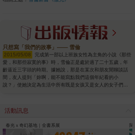
只想寫「我們的故事」—— 雪倫
2015/05/08
完成第一部以上班族女性為主角的小說《那些
愛，和那些寂寞的事》時，雪倫正是處於過了二十五歲，年
齡逼近三字頭的時期。據她說，那是在某次和朋友閒聊談話
間，友人提到「妳啊，能不能寫點我們這個年紀看的小
說？」使她決定為生活中所有既是女孩又是女人的女子們，
創作「我們這個年紀」的故事。 於是，三十代女性、勤奮敬
業的工作者、追韓劇、熱愛美食、小酌、運動、姊妹淘聚
會??和雪倫合作的這些年，無論是她書寫的故事，乃至於她
活動訊息
本人，都與上述詞彙有著極深切的關聯。 她的小說，看不到
風花雪月的情節，而是忠實地描繪著現實人生裡，面對各種
閱讀漫遊錄-2026上半年暢銷榜
飢
情感時可能遭遇的糾結。透過角色對話和故事發展，雪倫更