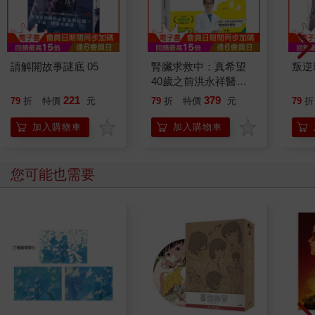
請解開故事謎底 05
腎臟求救中：真希望
叛逆
40歲之前洪永祥醫師
就告訴我這些事
221
379
79
折
特價
元
79
折
特價
元
79
折
加入購物車
加入購物車
您可能也需要