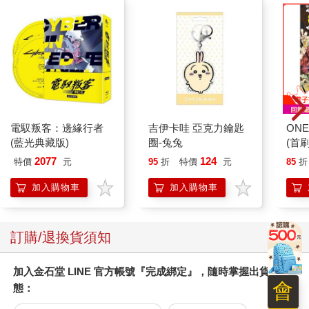
電馭叛客：邊緣行者
吉伊卡哇 亞克力鑰匙
ONE
(藍光典藏版)
圈-兔兔
(首刷
2077
124
特價
元
95
折
特價
元
85
折
加入購物車
加入購物車
訂購/退換貨須知
加入金石堂 LINE 官方帳號『完成綁定』，隨時掌握出貨動
會
態：