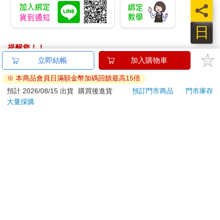
員
日
提醒您！！
金石堂及銀行均不會請您操作ATM! 如接獲電話要求您前往
立即結帳
加入購物車
ATM提款機，請不要聽從指示，以免受騙上當！
※ 本商品會員日滿額金幣加碼回饋最高15倍
退換貨須知：
預計 2026/08/15 出貨
購買後進貨
預訂門市商品
門市庫存
大量採購
**提醒您，鑑賞期不等於試用期，退回商品須為全新狀態**
依據「消費者保護法」第19條及行政院消費者保護處公告之
「通訊交易解除權合理例外情事適用準則」，以下商品購買
後，除商品本身有瑕疵外，將不提供7天的猶豫期：
易於腐敗、保存期限較短或解約時即將逾期。（如：生
鮮食品）
依消費者要求所為之客製化給付。（客製化商品）
報紙、期刊或雜誌。（含MOOK、外文雜誌）
經消費者拆封之影音商品或電腦軟體。
非以有形媒介提供之數位內容或一經提供即為完成之線
上服務，經消費者事先同意始提供。（如：電子書、電