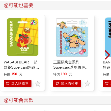
您可能也需要
WASABI BEAR 一起
三麗鷗烤焦系列
BAN
野餐Supercard悠遊卡-
Supercard造型悠遊卡-
悠遊
辣椒醬熊【受託代銷】
大耳狗【受託代銷】
託代
150
190
特價
元
特價
元
特價
加入購物車
加入購物車
您可能會喜歡