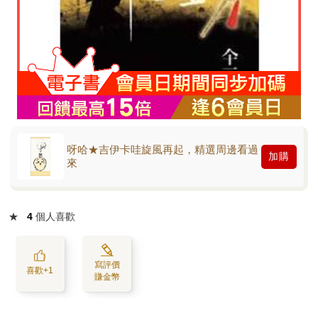
呀哈★吉伊卡哇旋風再起，精選周邊看過
加購
來
★
4
個人喜歡
寫評價
喜歡+1
賺金幣