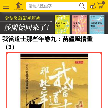
0
我當道士那些年卷九：苗疆風情畫
（3）