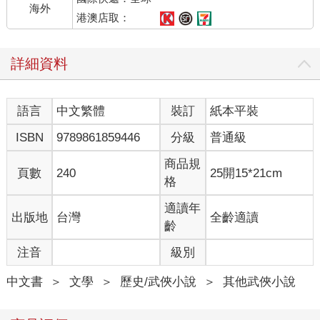
海外
港澳店取：
詳細資料
語言
中文繁體
裝訂
紙本平裝
ISBN
9789861859446
分級
普通級
商品規
頁數
240
25開15*21cm
格
適讀年
出版地
台灣
全齡適讀
齡
注音
級別
中文書
＞
文學
＞
歷史/武俠小說
＞
其他武俠小說