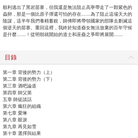
順利逃出了黑岩苗寨，但我還是無法阻止高寧帶走了一顆紫色的
蟲卵，那是一個比原子彈還可怕的存在……為了阻止這場天大的
陰謀，這半年我們養精蓄銳，師傅即將帶領國家的部隊去剿滅這
個逆天的苗寨。重回這裡，我終於知道蠱女無法放棄的百年守候
是什麼……！從明朝就開始的道士和巫蠱之爭即將展開……
目錄
第一章 背後的勢力（上）
第二章 背後的勢力（下）
第三章 酒吧論道
第四章 師父第
五章 師徒談話
第六章 瘋狂的組織
第七章 愛琳
第八章 眼淚
第九章 再見如雪
第十章 選擇與結果