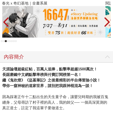
閱讀漫遊錄-2026上半年暢銷榜
內容簡介
天涯論壇超級紅帖，百萬人追捧，點擊率超越1500萬次！
長踞磨鐵中文網點擊率榜與付費訂閱榜第一名！
繼《鬼吹燈》《盜墓筆記》之後最精彩的半自傳冒險小說！
帶你一窺神秘的道家世界，請別把我跟神棍混為一談！
因為踩著正午十二點出生的天生童子命，讓嬰兒時期的我被百鬼
纏身，父母尋訪了村子裡的高人，我的師父── 一個高深莫測的
真正道士，註定了我這輩子要做道士。