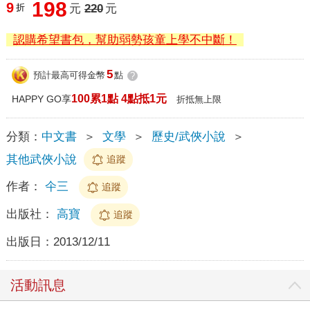
198
9
折
元
220
元
認購希望書包，幫助弱勢孩童上學不中斷！
5
預計最高可得金幣
點
?
100累1點 4點抵1元
HAPPY GO享
折抵無上限
分類：
中文書
＞
文學
＞
歷史/武俠小說
＞
其他武俠小說
追蹤
作者：
仐三
追蹤
出版社：
高寶
追蹤
出版日：
2013/12/11
活動訊息