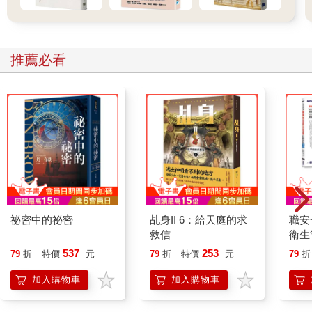
推薦必看
祕密中的祕密
乩身II 6：給天庭的求
職安
救信
衛生
攻略｜
537
253
79
折
特價
元
79
折
特價
元
79
折
加入購物車
加入購物車