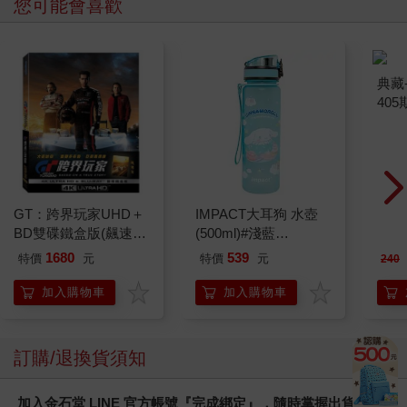
您可能會喜歡
GT：跨界玩家UHD＋
IMPACT大耳狗 水壺
典藏
BD雙碟鐵盒版(飆速
(500ml)#淺藍
405
金)
IMCMB01LB
1680
539
特價
元
特價
元
240
加入購物車
加入購物車
訂購/退換貨須知
加入金石堂 LINE 官方帳號『完成綁定』，隨時掌握出貨動