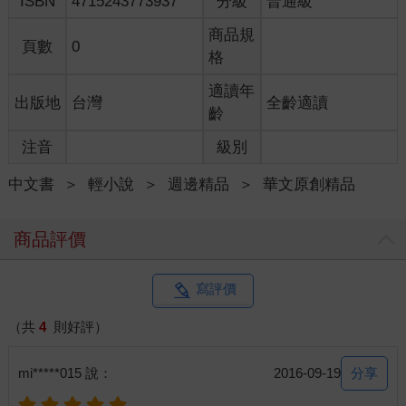
ISBN
4715243773937
分級
普通級
商品規
頁數
0
格
適讀年
出版地
台灣
全齡適讀
齡
注音
級別
中文書
＞
輕小說
＞
週邊精品
＞
華文原創精品
商品評價
寫評價
（共
4
則好評）
分享
mi*****015 說：
2016-09-19