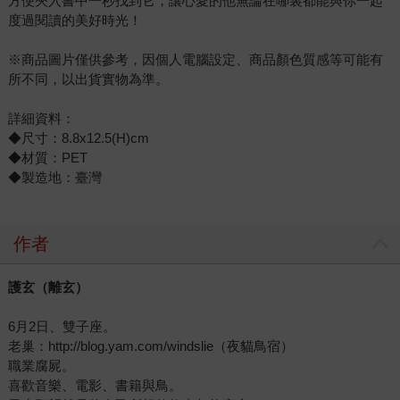
方便夾入書中一秒找到它，讓心愛的他無論在哪裏都能與你一起
度過閱讀的美好時光！
※商品圖片僅供參考，因個人電腦設定、商品顏色質感等可能有
所不同，以出貨實物為準。
詳細資料：
◆尺寸：8.8x12.5(H)cm
◆材質：PET
◆製造地：臺灣
作者
護玄（離玄）
6月2日、雙子座。
老巢：http://blog.yam.com/windslie（夜貓鳥宿）
職業腐屍。
喜歡音樂、電影、書籍與鳥。