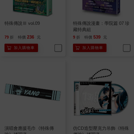
特殊傳說Ⅲ vol.09
特殊傳說漫畫：學院篇 07 珍
藏特典組
236
539
79
折
特價
元
9
折
特價
元
加入購物車
加入購物車
演唱會應援毛巾《特殊傳
仿CD造型壓克力吊飾《特殊