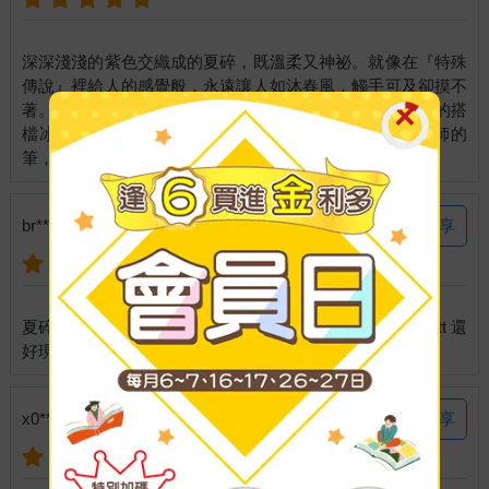
深深淺淺的紫色交織成的夏碎，既溫柔又神祕。就像在『特殊
傳說』裡給人的感覺般，永遠讓人如沐春風，觸手可及卻摸不
著。藥師寺夏碎散發出的氣息淡淡的卻絕不容忽視，和他的搭
檔冰炎恰恰成反比呢！書籤的質感很優，搭配上紅麟老師的
分享
br**********679 說：
2014-10-19
夏碎學長的書籤終於再版了!當時去漫博沒買到真的很難過tt 還
分享
x0*******81x 說：
2014-10-11