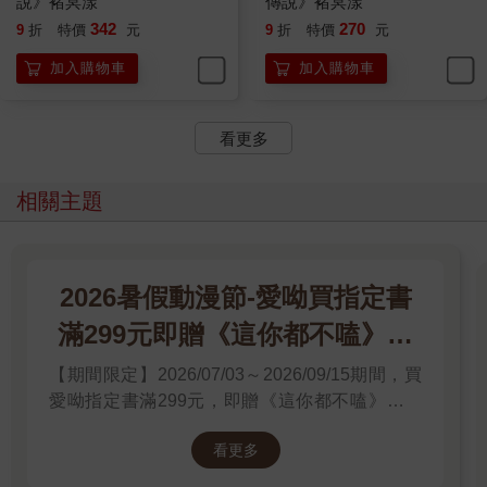
說》褚冥漾
傳說》褚冥漾
342
270
9
折
特價
元
9
折
特價
元
加入購物車
加入購物車
看更多
相關主題
2026暑假動漫節-愛呦買指定書
滿299元即贈《這你都不嗑》文
件夾
【期間限定】2026/07/03～2026/09/15期間，買
愛呦指定書滿299元，即贈《這你都不嗑》文件
夾！單筆訂單不累贈，數量有限，送完為止！
看更多