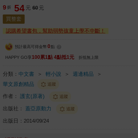
54
9
折
元
60
元
買整套
認購希望書包，幫助弱勢孩童上學不中斷！
0
預計最高可得金幣
點
?
100累1點 4點抵1元
HAPPY GO享
折抵無上限
分類：
中文書
＞
輕小說
＞
週邊精品
＞
華文原創精品
追蹤
作者：
護玄(原著)
追蹤
出版社：
蓋亞原動力
追蹤
出版日：
2014/09/24