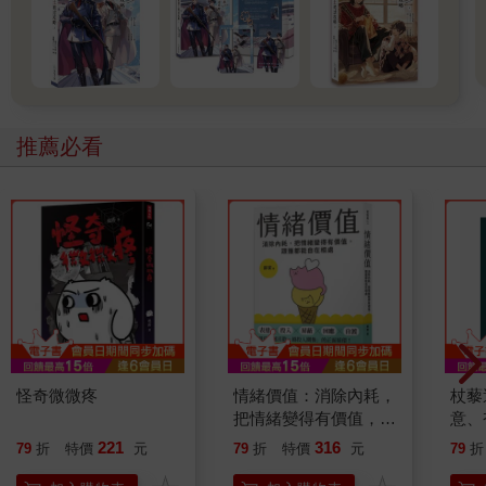
推薦必看
怪奇微微疼
情緒價值：消除內耗，
杖藜
把情緒變得有價值，跟
意、
誰都能自在相處
恭談
221
316
79
折
特價
元
79
折
特價
元
79
折
想