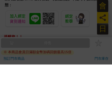
會
態：
員
日
提醒您！！
金石堂及銀行均不會請您操作ATM! 如接獲電話要求您前往
ATM提款機，請不要聽從指示，以免受騙上當！
退換貨須知：
**提醒您，鑑賞期不等於試用期，退回商品須為全新狀態**
依據「消費者保護法」第19條及行政院消費者保護處公告之
「通訊交易解除權合理例外情事適用準則」，以下商品購買
後，除商品本身有瑕疵外，將不提供7天的猶豫期：
易於腐敗、保存期限較短或解約時即將逾期。（如：生
鮮食品）
依消費者要求所為之客製化給付。（客製化商品）
報紙、期刊或雜誌。（含MOOK、外文雜誌）