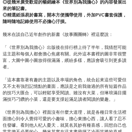
◎從幾米廣受歡迎的暢銷繪本《世界別為我擔心》的內容發展出
來的筆記書。
◎精選紙張易於書寫，開本方便攜帶使用，外加PVC書套保護，
隨時隨地記錄使用不必擔心汙損。
幾米在談自己近年創作的新書《故事團團轉》裡這麼說：
「《世界別為我擔心》出版後在排行榜上待了半年，我猜想可能
這主題和每個人都會擔心焦慮有關。此外這本書裡的圖非常很豐
富，大圖中圖小圖放得很滿滿，繽紛多樣，應該會吸引到更多讀
者。
「這本書靠著有趣的主題以及串場的角色，統合起來這些可愛但
又不太有強烈記憶點的畫面，應該是之前我做過的所有短篇作品
的技巧大匯合，可以輕鬆享受閱讀。雖沒有大菜，但琳琅滿目擺
滿技巧刁鑽的小菜，還是要支撐起滿足讀者閱讀的樂趣。」
《世界別為我擔心》裡面沒有什麼大道理，就是各種日常生活裡
面擔心到令人覺得可愛的小趣味，擔心東擔心西，讓人看了忍不
住發噱。看到他人杞人憂天，就莫名其妙有種喜感，回想自己也
常常擔不必要的心，幾米其實在這本書發揮了冷面笑將的喜感，