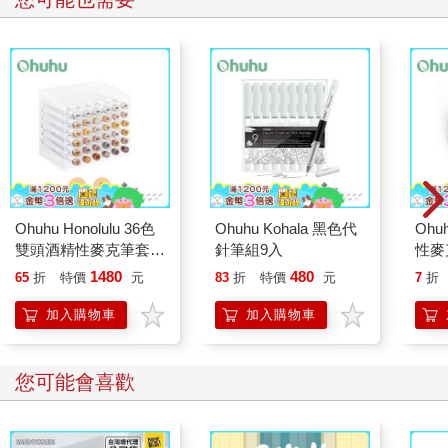
Ohuhu Honolulu 36色
Ohuhu Kohala 黑色代
Ohu
雙頭酒精性麥克筆套組
針筆組9入
性麥
- 膚色系
系
1480
480
65
折
特價
元
83
折
特價
元
7
折
加入購物車
加入購物車
您可能會喜歡