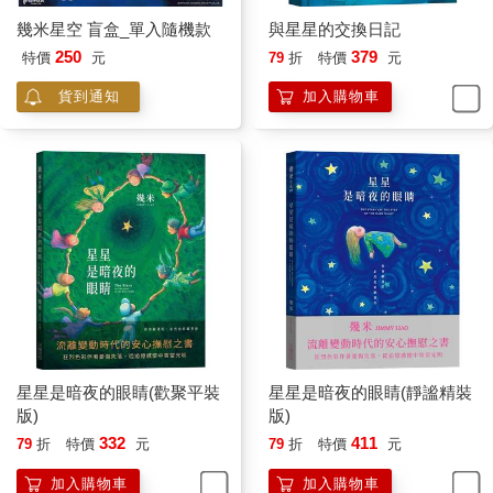
幾米星空 盲盒_單入隨機款
與星星的交換日記
250
379
特價
元
79
折
特價
元
貨到通知
加入購物車
星星是暗夜的眼睛(歡聚平裝
星星是暗夜的眼睛(靜謐精裝
版)
版)
332
411
79
折
特價
元
79
折
特價
元
加入購物車
加入購物車