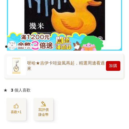
呀哈★吉伊卡哇旋風再起，精選周邊看過
加購
來
★
3
個人喜歡
寫評價
喜歡+1
賺金幣