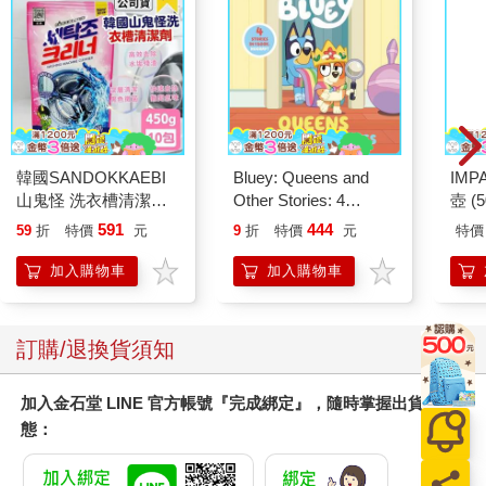
韓國SANDOKKAEBI
Bluey: Queens and
IM
山鬼怪 洗衣槽清潔劑
Other Stories: 4
壺 (
450公克-10包組
Stories in 1 Book.
IMU
591
444
59
折
特價
元
9
折
特價
元
特價
Hooray!
加入購物車
加入購物車
訂購/退換貨須知
加入金石堂 LINE 官方帳號『完成綁定』，隨時掌握出貨動
態：