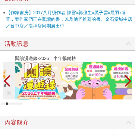
【作家書房】2017八月號作者-陳雪x郭強生x吳子雲x晨羽x笭
菁，看作家們正在閱讀的書，以及他們推薦的書。金石堂城中店
／台中店／漢神店同期展出中
活動訊息
閱讀漫遊錄-2026上半年暢銷榜
飢
內容簡介