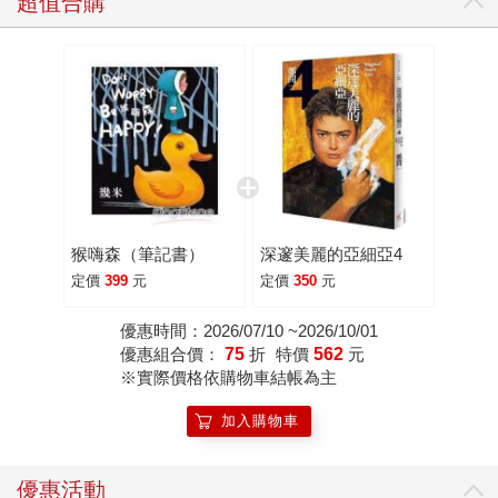
超值合購
猴嗨森（筆記書）
深邃美麗的亞細亞4
定價
399
元
定價
350
元
優惠時間：2026/07/10 ~2026/10/01
優惠組合價：
75
折
特價
562
元
※實際價格依購物車結帳為主
加入購物車
優惠活動