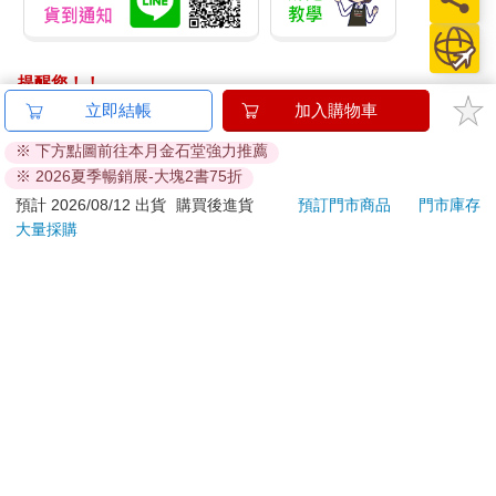
提醒您！！
金石堂及銀行均不會請您操作ATM! 如接獲電話要求您前往
立即結帳
加入購物車
ATM提款機，請不要聽從指示，以免受騙上當！
※ 下方點圖前往本月金石堂強力推薦
※ 2026夏季暢銷展-大塊2書75折
退換貨須知：
**提醒您，鑑賞期不等於試用期，退回商品須為全新狀態**
預計 2026/08/12 出貨
購買後進貨
預訂門市商品
門市庫存
大量採購
依據「消費者保護法」第19條及行政院消費者保護處公告之
「通訊交易解除權合理例外情事適用準則」，以下商品購買
後，除商品本身有瑕疵外，將不提供7天的猶豫期：
易於腐敗、保存期限較短或解約時即將逾期。（如：生
鮮食品）
依消費者要求所為之客製化給付。（客製化商品）
報紙、期刊或雜誌。（含MOOK、外文雜誌）
經消費者拆封之影音商品或電腦軟體。
非以有形媒介提供之數位內容或一經提供即為完成之線
上服務，經消費者事先同意始提供。（如：電子書、電