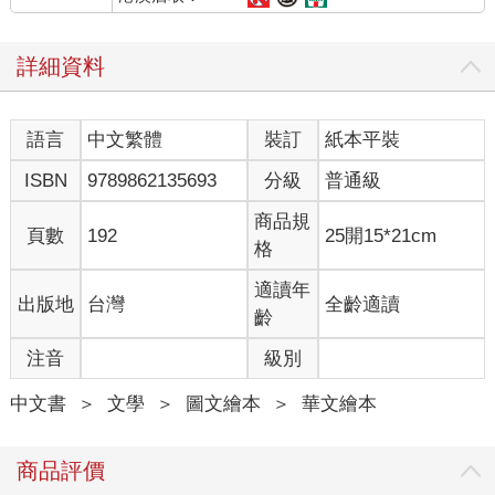
詳細資料
語言
中文繁體
裝訂
紙本平裝
ISBN
9789862135693
分級
普通級
商品規
頁數
192
25開15*21cm
格
適讀年
出版地
台灣
全齡適讀
齡
注音
級別
中文書
＞
文學
＞
圖文繪本
＞
華文繪本
商品評價