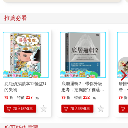
推薦必看
屁屁偵探讀本12怪盜U
底層邏輯2：帶你升級
詹惟
的失物
思考，挖掘數字裡蘊含
曆：
的商業寶藏
運、
237
332
79
折
特價
元
79
折
特價
元
79
折
來！
錢五
加入購物車
加入購物車
您可能也需要