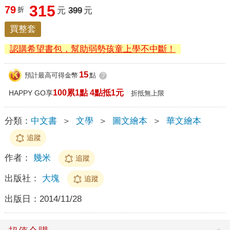
315
79
折
元
399
元
買整套
認購希望書包，幫助弱勢孩童上學不中斷！
15
預計最高可得金幣
點
?
100累1點 4點抵1元
HAPPY GO享
折抵無上限
分類：
中文書
＞
文學
＞
圖文繪本
＞
華文繪本
追蹤
作者：
幾米
追蹤
出版社：
大塊
追蹤
出版日：
2014/11/28