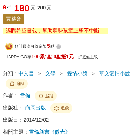
180
9
折
元
200
元
買整套
認購希望書包，幫助弱勢孩童上學不中斷！
5
預計最高可得金幣
點
?
100累1點 4點抵1元
HAPPY GO享
折抵無上限
分類：
中文書
＞
文學
＞
愛情小說
＞
華文愛情小說
追蹤
作者：
雪倫
追蹤
出版社：
商周出版
追蹤
出版日：
2014/12/02
相關主題：
雪倫新書《微光》