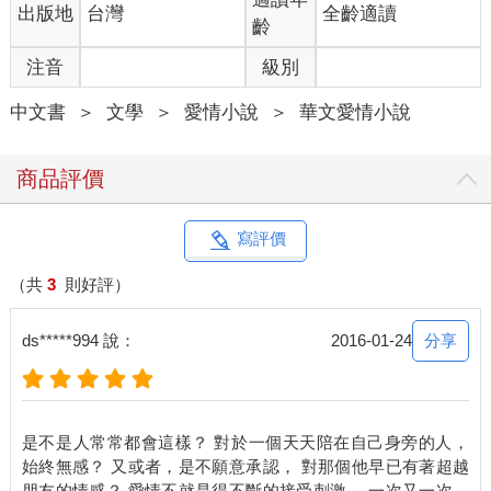
出版地
台灣
全齡適讀
齡
注音
級別
中文書
＞
文學
＞
愛情小說
＞
華文愛情小說
商品評價
寫評價
（共
3
則好評）
分享
ds*****994 說：
2016-01-24
是不是人常常都會這樣？ 對於一個天天陪在自己身旁的人，
始終無感？ 又或者，是不願意承認， 對那個他早已有著超越
朋友的情感？ 愛情不就是得不斷的接受刺激， 一次又一次，