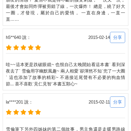
最後才會如同炸彈被剪錯了線，一次爆炸！ 總是，繞了好大
一圈，才發現，屬於自己的愛情， 一直在身邊，一直一
分享
h5**640 說：
2015-02-14
哇~~這本更是跌破眼鏡~ 也恨自己太晚開始看這本書ˋ 看到深
夜去了ˋ 雪倫用字幽默風趣~ 兩人相愛ˋ卻渾然不知ˋ兜了一大圈
ˋ 這也添加了故事的精彩~ 不過接近尾聲有不必要的狗血情
分享
la****201 說：
2015-02-11
雪倫筆下另外四姊妹的第二個故事，男主角還是走暖男路線