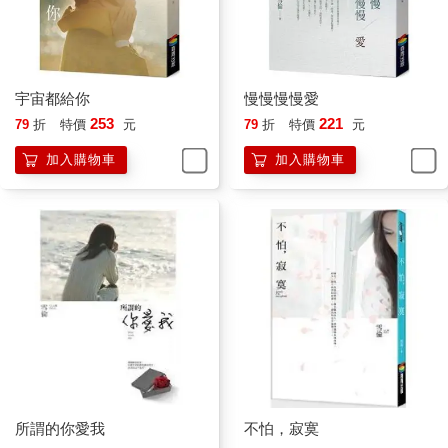
宇宙都給你
慢慢慢慢愛
253
221
79
折
特價
元
79
折
特價
元
加入購物車
加入購物車
所謂的你愛我
不怕，寂寞