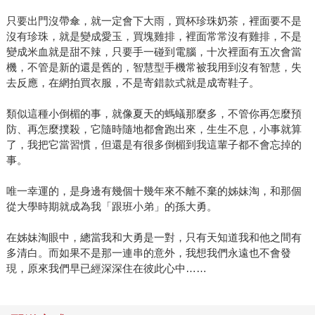
只要出門沒帶傘，就一定會下大雨，買杯珍珠奶茶，裡面要不是
沒有珍珠，就是變成愛玉，買塊雞排，裡面常常沒有雞排，不是
變成米血就是甜不辣，只要手一碰到電腦，十次裡面有五次會當
機，不管是新的還是舊的，智慧型手機常被我用到沒有智慧，失
去反應，在網拍買衣服，不是寄錯款式就是成寄鞋子。
類似這種小倒楣的事，就像夏天的螞蟻那麼多，不管你再怎麼預
防、再怎麼撲殺，它隨時隨地都會跑出來，生生不息，小事就算
了，我把它當習慣，但還是有很多倒楣到我這輩子都不會忘掉的
事。
唯一幸運的，是身邊有幾個十幾年來不離不棄的姊妹淘，和那個
從大學時期就成為我「跟班小弟」的孫大勇。
在姊妹淘眼中，總當我和大勇是一對，只有天知道我和他之間有
多清白。而如果不是那一連串的意外，我想我們永遠也不會發
現，原來我們早已經深深住在彼此心中……