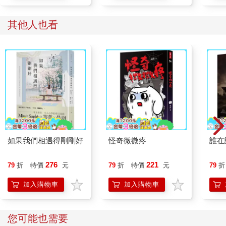
其他人也看
如果我們相遇得剛剛好
怪奇微微疼
誰在
276
221
79
折
特價
元
79
折
特價
元
79
折
加入購物車
加入購物車
您可能也需要