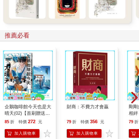
推薦必看
企鵝咖啡館今天也是大
財商：不費力才會贏
剛剛
晴天(02)【首刷贈送
相絆
「謹賀新年」收藏卡】
要的
272
356
85
折
特價
元
79
折
特價
元
79
折
加入購物車
加入購物車