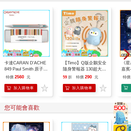
卡達CARAN D'ACHE
【Timo】Q版企鵝安全
《星
849 Paul Smith 原子筆
隨身警報器 130超大分
嘉賓
ED.5 條紋銀
貝企鵝警報器 造型隨
2560
290
特價
元
59
折
特價
元
特價
身安全防狼神器
加入購物車
加入購物車
您可能會喜歡