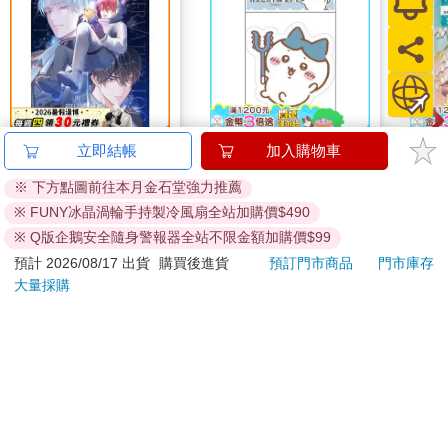
《星星的觀測日誌》
吉伊卡哇 造型貼紙-藍
小書
立即結帳
加入購物車
蘿蕾
※ 下方點圖前往本月金石堂強力推薦
320
67
特價
元
96
折
特價
元
79
折
※ FUNY冰晶渦輪手持製冷風扇全站加購價$490
預購限定
加入購物車
※ Q版企鵝安全隨身警報器全站不限金額加購價$99
預計 2026/08/17 出貨
購買後進貨
預訂門市商品
門市庫存
大量採購
訂購/退換貨須知
加入金石堂 LINE 官方帳號『完成綁定』，隨時掌握出貨動
態：