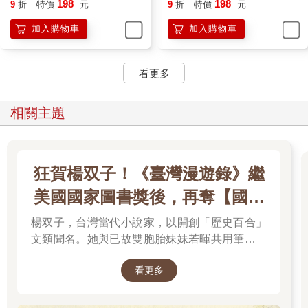
198
198
9
折
特價
元
9
折
特價
元
加入購物車
加入購物車
看更多
相關主題
狂賀楊双子！《臺灣漫遊錄》繼
美國國家圖書獎後，再奪【國際
布克獎】
楊双子，台灣當代小說家，以開創「歷史百合」
文類聞名。她與已故雙胞胎妹妹若暉共用筆名，
承載兩人的文學夢想，將嚴謹的日治歷史考據融
看更多
入女性同性情誼。其長篇小說《臺灣漫遊錄》透
過鐵道旅行與地道美食探討文化階級，英譯本陸
續斬獲美國國家圖書獎與英國國際布克獎，寫下