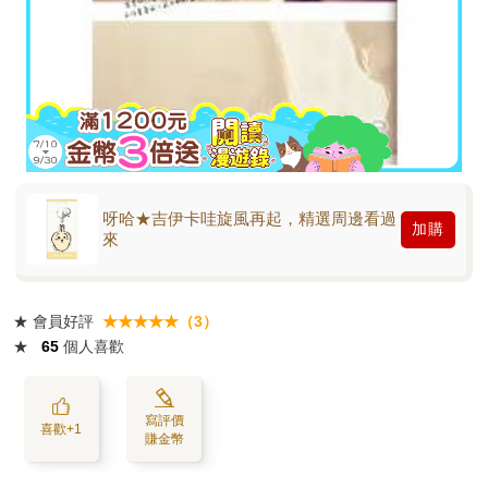
呀哈★吉伊卡哇旋風再起，精選周邊看過
加購
來
★
會員好評
★★★★★（3）
★
65
個人喜歡
寫評價
喜歡+1
賺金幣