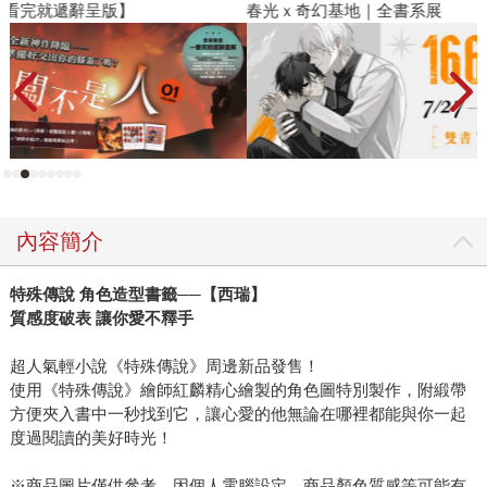
春光ｘ奇幻基地｜全書系展
閱
內容簡介
特殊傳說 角色造型書籤──【西瑞】
質感度破表 讓你愛不釋手
超人氣輕小說《特殊傳說》周邊新品發售！
使用《特殊傳說》繪師紅麟精心繪製的角色圖特別製作，附緞帶
方便夾入書中一秒找到它，讓心愛的他無論在哪裡都能與你一起
度過閱讀的美好時光！
※商品圖片僅供參考，因個人電腦設定、商品顏色質感等可能有