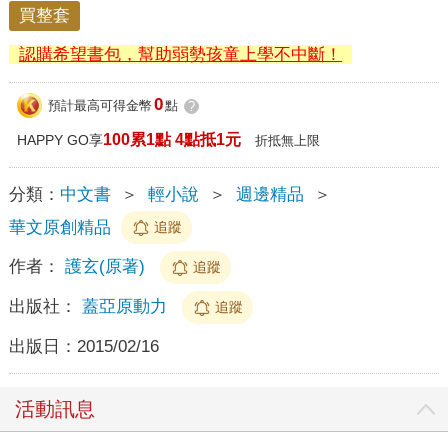
買整套
認購希望書包，幫助弱勢孩童上學不中斷！
0
預計最高可得金幣
點
?
100累1點 4點抵1元
HAPPY GO享
折抵無上限
分類：
中文書
＞
輕小說
＞
週邊精品
＞
華文原創精品
追蹤
作者：
護玄(原著)
追蹤
出版社：
蓋亞原動力
追蹤
出版日：
2015/02/16
活動訊息