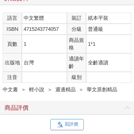
語言
中文繁體
裝訂
紙本平裝
ISBN
4715243774057
分級
普通級
商品規
頁數
1
1*1
格
適讀年
出版地
台灣
全齡適讀
齡
注音
級別
中文書
＞
輕小說
＞
週邊精品
＞
華文原創精品
商品評價
寫評價