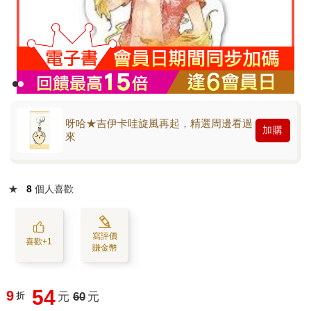
呀哈★吉伊卡哇旋風再起，精選周邊看過
加購
來
★
8
個人喜歡
寫評價
喜歡+1
賺金幣
54
9
折
元
60
元