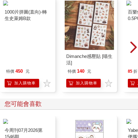
1000片拼圖(直向)-轉
Dimanche感壓貼 [喵生
百樂
生史萊姆B款
活]
0.5
量)
450
140
特價
元
特價
元
85
折
加入購物車
加入購物車
您可能會喜歡