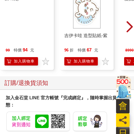
今周刊07月2026第
吉伊卡哇 造型貼紙-紫
Yab
1546期
便攜式
投影
94
67
特價
元
96
折
特價
元
99
8990
加入購物車
加入購物車
訂購/退換貨須知
加入金石堂 LINE 官方帳號『完成綁定』，隨時掌握出貨動
會
態：
員
日