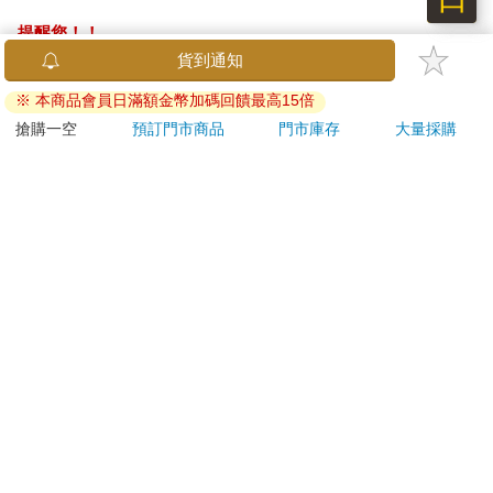
提醒您！！
金石堂及銀行均不會請您操作ATM! 如接獲電話要求您前往
ATM提款機，請不要聽從指示，以免受騙上當！
退換貨須知：
**提醒您，鑑賞期不等於試用期，退回商品須為全新狀態**
依據「消費者保護法」第19條及行政院消費者保護處公告之
「通訊交易解除權合理例外情事適用準則」，以下商品購買
後，除商品本身有瑕疵外，將不提供7天的猶豫期：
易於腐敗、保存期限較短或解約時即將逾期。（如：生
鮮食品）
依消費者要求所為之客製化給付。（客製化商品）
報紙、期刊或雜誌。（含MOOK、外文雜誌）
經消費者拆封之影音商品或電腦軟體。
非以有形媒介提供之數位內容或一經提供即為完成之線
上服務，經消費者事先同意始提供。（如：電子書、電
子雜誌、下載版軟體、虛擬商品…等）
已拆封之個人衛生用品。（如：內衣褲、刮鬍刀、除毛