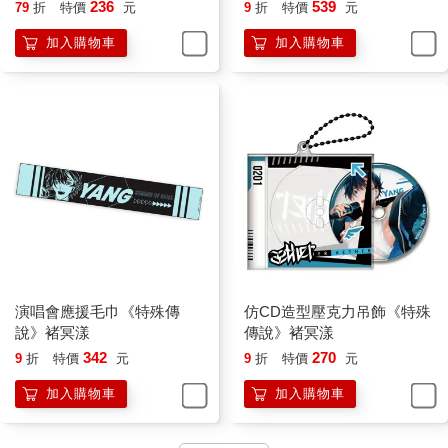
236
539
79
折
特價
元
9
折
特價
元
加入購物車
加入購物車
演唱會應援毛巾《特殊傳
仿CD造型壓克力吊飾《特殊
說》褚冥漾
傳說》褚冥漾
342
270
9
折
特價
元
9
折
特價
元
加入購物車
加入購物車