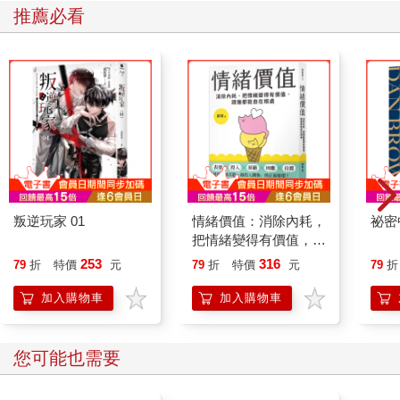
推薦必看
叛逆玩家 01
情緒價值：消除內耗，
祕密
把情緒變得有價值，跟
誰都能自在相處
253
316
79
折
特價
元
79
折
特價
元
79
折
加入購物車
加入購物車
您可能也需要