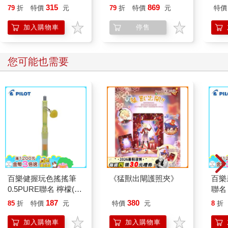
（１） 首刷特裝版
版】（限)
315
869
79
折
特價
元
79
折
特價
元
特價
加入購物車
停售
您可能也需要
百樂健握玩色搖搖筆
《猛獸出閘護照夾》
百樂果
0.5PURE聯名 檸檬(限
聯名
量)
187
380
85
折
特價
元
特價
元
8
折
加入購物車
加入購物車