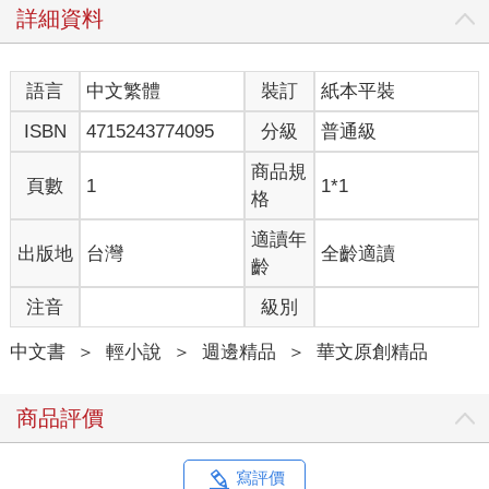
詳細資料
語言
中文繁體
裝訂
紙本平裝
ISBN
4715243774095
分級
普通級
商品規
頁數
1
1*1
格
適讀年
出版地
台灣
全齡適讀
齡
注音
級別
中文書
＞
輕小說
＞
週邊精品
＞
華文原創精品
商品評價
寫評價