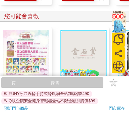
您可能會喜歡
劇場版 Love Live！蓮
ALBA阿路巴高爾夫雜
絕地
停售
之空女學院學園偶像俱
誌國際中文版2026第
※ FUNY冰晶渦輪手持製冷風扇全站加購價$490
樂部 Bloom Garden
140期8月
3499
237
特價
元
特價
元
特價
250
Party蓮之空預售大套
※ Q版企鵝安全隨身警報器全站不限金額加購價$99
組
加入購物車
加入購物車
預訂門市商品
門市庫存
訂購/退換貨須知