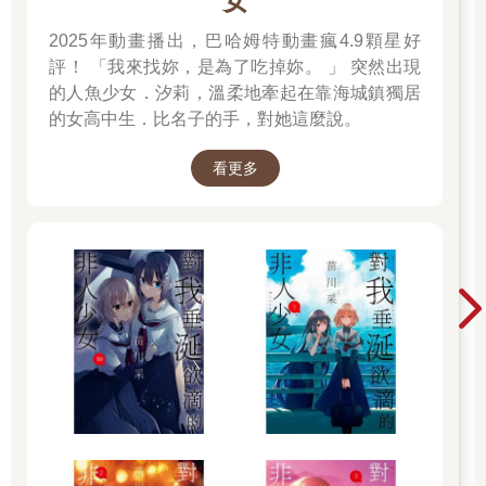
女
2025年動畫播出，巴哈姆特動畫瘋4.9顆星好
評！ 「我來找妳，是為了吃掉妳。 」 突然出現
的人魚少女．汐莉，溫柔地牽起在靠海城鎮獨居
的女高中生．比名子的手，對她這麼說。
看更多