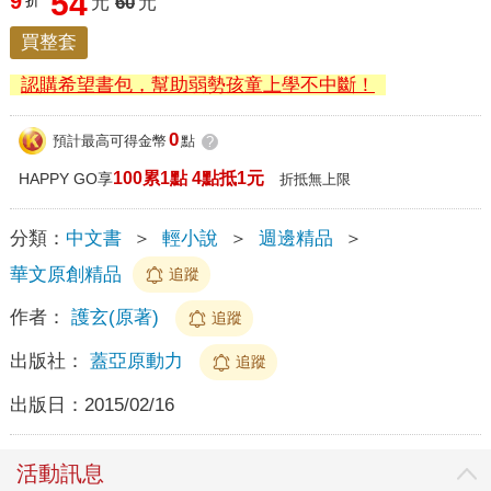
54
9
折
元
60
元
買整套
認購希望書包，幫助弱勢孩童上學不中斷！
0
預計最高可得金幣
點
?
100累1點 4點抵1元
HAPPY GO享
折抵無上限
分類：
中文書
＞
輕小說
＞
週邊精品
＞
華文原創精品
追蹤
作者：
護玄(原著)
追蹤
出版社：
蓋亞原動力
追蹤
出版日：
2015/02/16
活動訊息