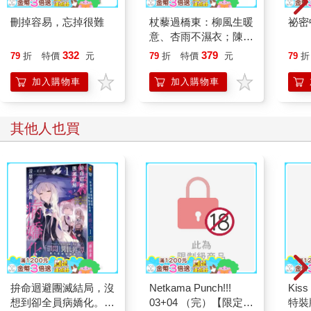
刪掉容易，忘掉很難
杖藜過橋東：柳風生暖
祕密
意、杏雨不濕衣；陳亮
恭談以心轉境的適齡漫
332
379
79
折
特價
元
79
折
特價
元
79
折
想
加入購物車
加入購物車
其他人也買
拚命迴避團滅結局，沒
Netkama Punch!!!
Kiss
想到卻全員病嬌化。
03+04 （完）【限定
特裝