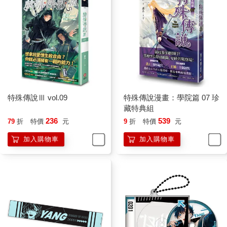
特殊傳說Ⅲ vol.09
特殊傳說漫畫：學院篇 07 珍
藏特典組
236
539
79
折
特價
元
9
折
特價
元
加入購物車
加入購物車