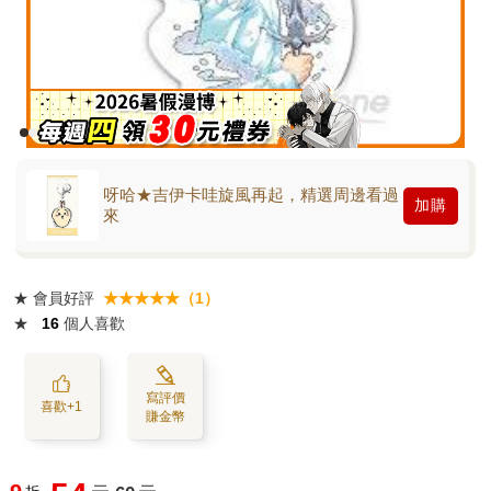
呀哈★吉伊卡哇旋風再起，精選周邊看過
加購
來
★
會員好評
★★★★★（1）
★
16
個人喜歡
寫評價
喜歡+1
賺金幣