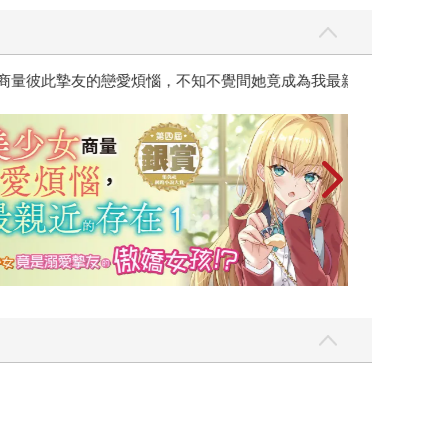
彼此摯友的戀愛煩惱，不知不覺間她竟成為我最親近
台灣角川2026