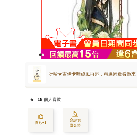
呀哈★吉伊卡哇旋風再起，精選周邊看過來
★
18
個人喜歡
寫評價
喜歡+1
賺金幣