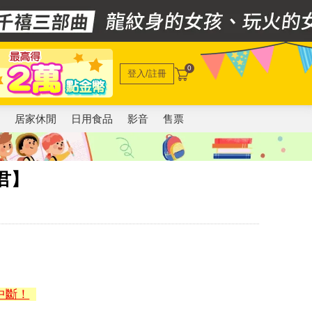
0
登入/註冊
電
居家休閒
日用食品
影音
售票
君】
中斷！