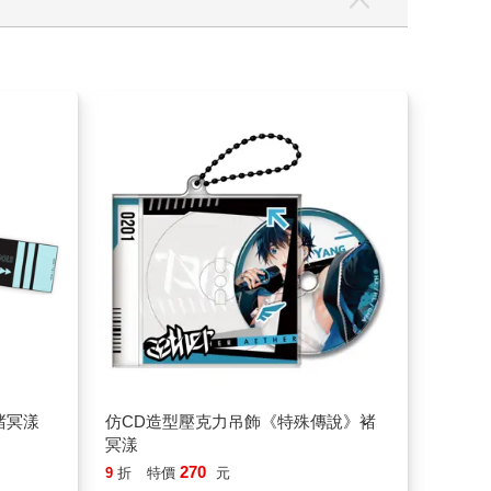
褚冥漾
仿CD造型壓克力吊飾《特殊傳說》褚
冥漾
270
9
折
特價
元