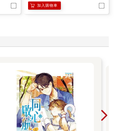
加入購物車
光
超人
漫畫
銷售
冊