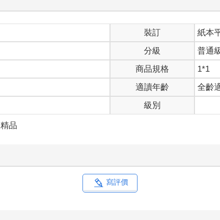
裝訂
紙本
分級
普通
商品規格
1*1
適讀年齡
全齡
級別
創精品
寫評價