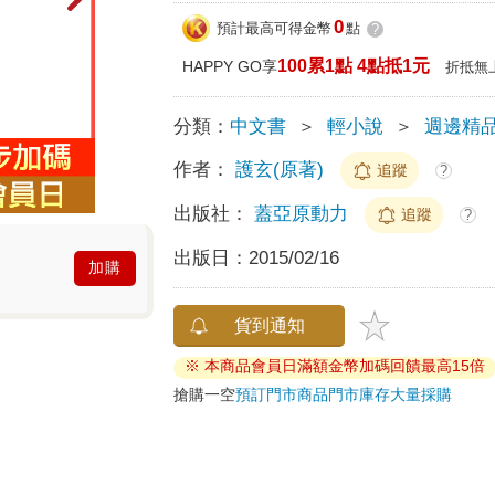
0
預計最高可得金幣
點
?
100累1點 4點抵1元
HAPPY GO享
折抵無
分類：
中文書
＞
輕小說
＞
週邊精
作者：
護玄(原著)
追蹤
?
出版社：
蓋亞原動力
追蹤
?
出版日：
2015/02/16
加購
貨到通知
※ 本商品會員日滿額金幣加碼回饋最高15倍
搶購一空
預訂門市商品
門市庫存
大量採購