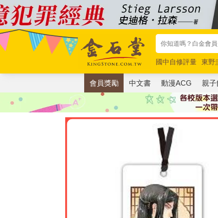
國中自修評量
東野
唯紅花綻放
奧德賽
會員獎勵
中文書
動漫ACG
親子