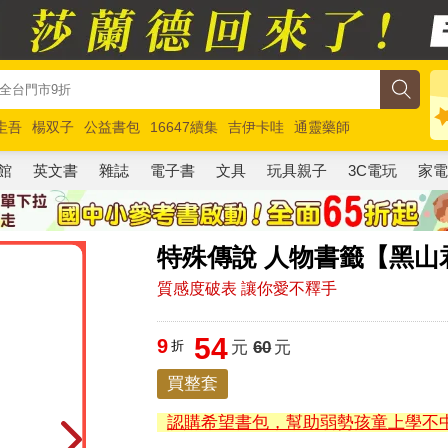
圭吾
楊双子
公益書包
16647續集
吉伊卡哇
通靈藥師
路邊攤新作
馬斯克
玩具總動員5
超慢跑
館
英文書
雜誌
電子書
文具
玩具親子
3C電玩
家
特殊傳說 人物書籤【黑山
質感度破表 讓你愛不釋手
54
9
折
元
60
元
買整套
認購希望書包，幫助弱勢孩童上學不