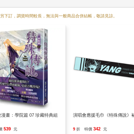
需另下訂，調貨時間較長，無法與一般商品合併結帳，敬請見諒。
漫畫：學院篇 07 珍藏特典組
演唱會應援毛巾《特殊傳說》
539
342
價
元
9
折
特價
元