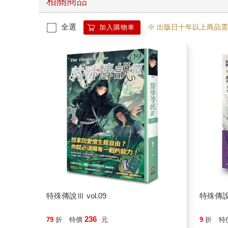
相關商品
全選
※ 出版日十年以上商品
加入購物車
特殊傳說Ⅲ vol.09
特殊傳說
236
79
折
特價
元
9
折
特