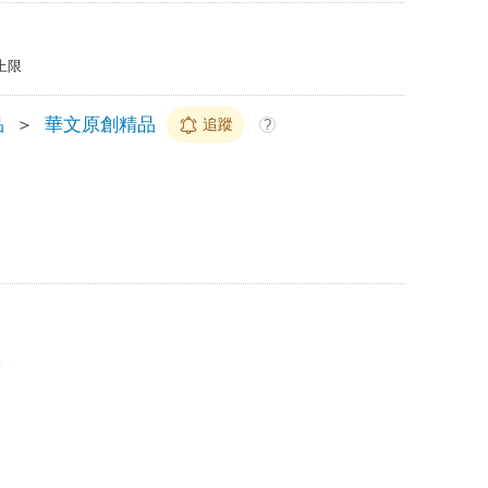
上限
品
＞
華文原創精品
追蹤
?