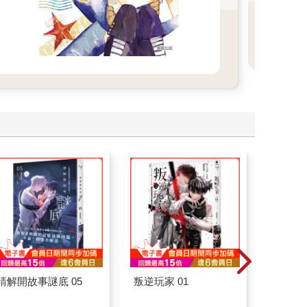
書）
請解開故事謎底 05
叛逆玩家 01
叛逆玩家