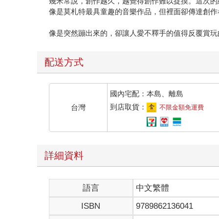
幾米常說，創作越久，越覺得創作難以捉摸。這次的
像是莫札特最具童趣的音樂作品，但裡面卻傳達創作
像是突然蹦出來的，卻讓人愛不釋手的值得反覆賞玩
配送方式
國內宅配：本島、離島
到店取貨：
台灣
不限金額免運費
詳細資料
語言
中文繁體
ISBN
9789862136041