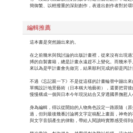
簡御繁、以輕撥重的深刻創作，表達出創作者對於環
編輯推薦
這本書是突然蹦出來的。
在之前幾米與我討論的出版計畫裡，從來沒有出現過
搏的自製書籍，總是計畫永遠趕不上變化。而幾米手
來以為是甲計畫會先做完，結果順利完成的卻是丙計
不過《忘記親一下》不是從這樣的計畫輪替中蹦出來
單獨設計地景藝術（日本稱大地藝術），還要把背後
慢慢構成一個與日本今年現況結合又穿透國界撫慰人
身為編輯，得以從開始的人物角色設定一路跟隨（原
過，但到最後幾番討論將文字定稿配上畫面，神奇的
與文字音韻產生的律動，帶給人閱讀時實際感受得到