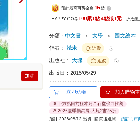
15
預計最高可得金幣
點
?
100累1點 4點抵1元
HAPPY GO享
折抵無
分類：
中文書
＞
文學
＞
圖文繪本
作者：
幾米
追蹤
?
出版社：
大塊
追蹤
?
出版日：
2015/05/29
加購
立即結帳
加入購物車
※ 下方點圖前往本月金石堂強力推薦
※ 2026夏季暢銷展-大塊2書75折
預計 2026/08/12 出貨
購買後進貨
預訂門市