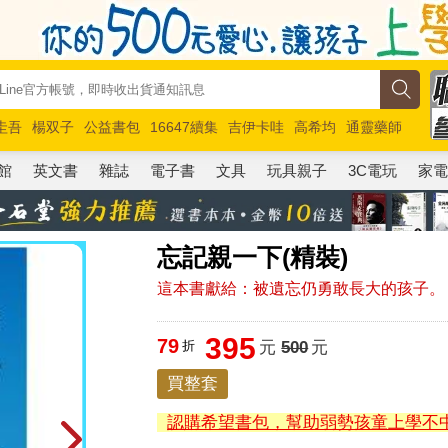
圭吾
楊双子
公益書包
16647續集
吉伊卡哇
高希均
通靈藥師
路邊攤新作
馬斯克
玩具總動員5
超慢跑
館
英文書
雜誌
電子書
文具
玩具親子
3C電玩
家
忘記親一下(精裝)
這本書獻給：被遺忘仍勇敢長大的孩子。
395
79
折
元
500
元
買整套
認購希望書包，幫助弱勢孩童上學不