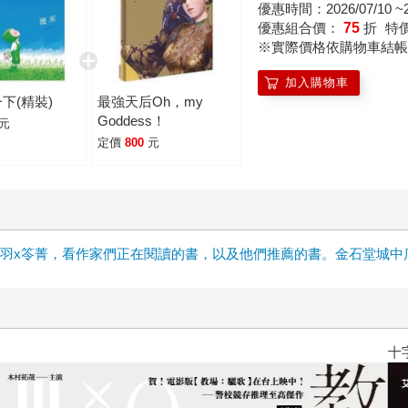
優惠時間：2026/07/10 ~20
優惠組合價：
75
折
特
※實際價格依購物車結帳
加入購物車
下(精裝)
最強天后Oh，my
Goddess！
元
定價
800
元
雲x晨羽x笭菁，看作家們正在閱讀的書，以及他們推薦的書。金石堂城
十字殺手【艾迪．弗林系列 前傳