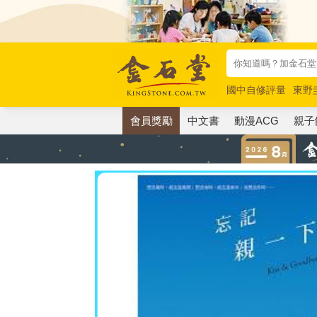
國中自修評量
東野
唯紅花綻放
奧德賽
會員獎勵
中文書
動漫ACG
親子