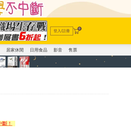
0
登入/註冊
電
居家休閒
日用食品
影音
售票
中斷！