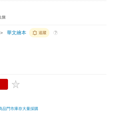
上限
＞
華文繪本
追蹤
?
商品
門市庫存
大量採購