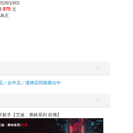
26/10/01
價
975
元
為主
中店／台中店／漢神店同期展出中
】
世界上最透明的