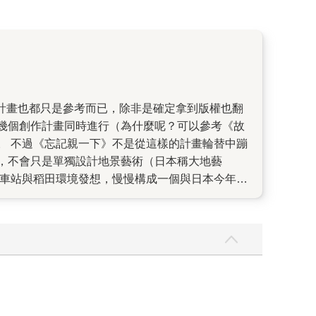
幾個創作計畫同時進行（為什麼呢？可以參考《故
。 不過《忘記親一下》不是從這樣的計畫輪替中蹦
，不會只是單獨設計地景藝術（日本稱大地藝
R車站與稻田環境發想，慢慢構成一個與日本今年現
孩），慢慢看到場景以及對於製作設計的想法，到最
所有的擔心全都不見，原先覺得憂慮的地方，在圖
 幾米常說，創作越久，越覺得創作難以捉摸。這次
的樂章，像是莫札特最具童趣的音樂作品，但裡面