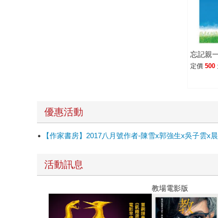
忘記親一
定價
500
優惠活動
【作家書房】2017八月號作者-陳雪x郭強生x吳子
活動訊息
教場電影版