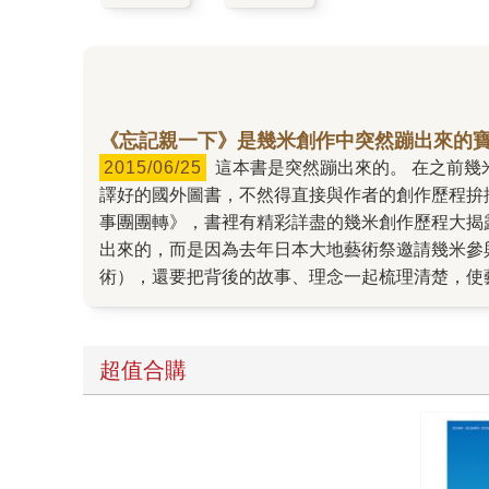
《忘記親一下》是幾米創作中突然蹦出來的
2015/06/25
這本書是突然蹦出來的。 在之前幾米與我討論的出版計畫裡，從來沒有出現過這本書——雖然出版計畫也都只是參考而已，除非是確定拿到版權也翻
譯好的國外圖書，不然得直接與作者的創作歷程拚
事團團轉》，書裡有精彩詳盡的幾米創作歷程大揭
出來的，而是因為去年日本大地藝術祭邀請幾米參
術），還要把背後的故事、理念一起梳理清楚，使
況結合又穿透國界撫慰人心的故事。 身為編輯，
後變成完整的繪本。過程當中我不是沒擔心過，但
文結合之下變得好美，且充滿韻律感，繪本裡的圖
超值合購
的經驗應該也是難以捉摸但最後變成美妙成果的例
卻傳達創作者最深刻的凝視與關懷。 像是突然蹦