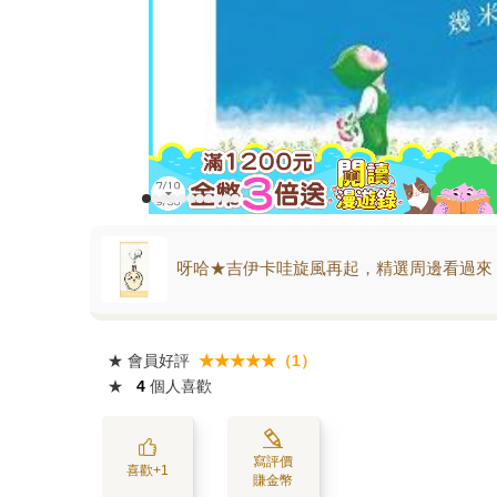
呀哈★吉伊卡哇旋風再起，精選周邊看過來
★
會員好評
★★★★★（1）
★
4
個人喜歡
寫評價
喜歡+1
賺金幣