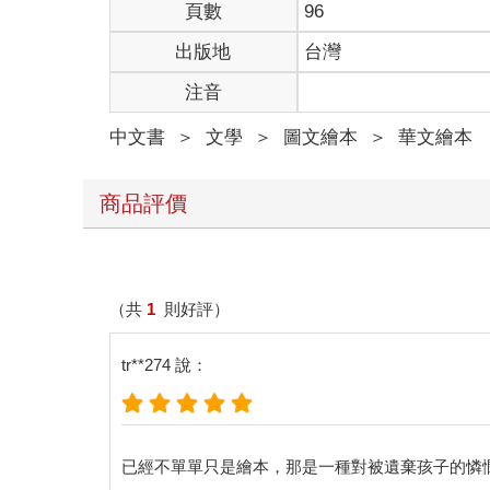
頁數
96
出版地
台灣
注音
中文書
＞
文學
＞
圖文繪本
＞
華文繪本
商品評價
（共
1
則好評）
tr**274 說：