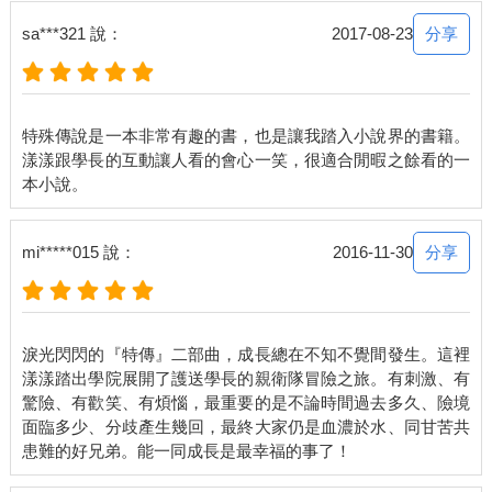
分享
sa***321 說：
2017-08-23
特殊傳說是一本非常有趣的書，也是讓我踏入小說界的書籍。
漾漾跟學長的互動讓人看的會心一笑，很適合閒暇之餘看的一
分享
mi*****015 說：
2016-11-30
淚光閃閃的『特傳』二部曲，成長總在不知不覺間發生。這裡
漾漾踏出學院展開了護送學長的親衛隊冒險之旅。有刺激、有
驚險、有歡笑、有煩惱，最重要的是不論時間過去多久、險境
面臨多少、分歧產生幾回，最終大家仍是血濃於水、同甘苦共