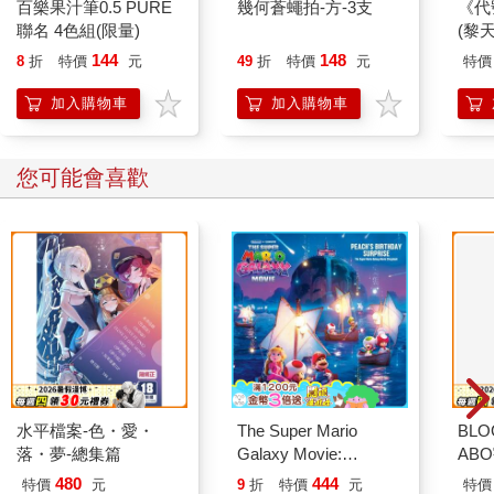
百樂果汁筆0.5 PURE
幾何蒼蠅拍-方-3支
《代
聯名 4色組(限量)
(黎天
144
148
8
折
特價
元
49
折
特價
元
特價
加入購物車
加入購物車
您可能會喜歡
水平檔案-色・愛・
The Super Mario
BLO
落・夢-總集篇
Galaxy Movie:
AB
Peach`s Birthday
480
444
特價
元
9
折
特價
元
特價