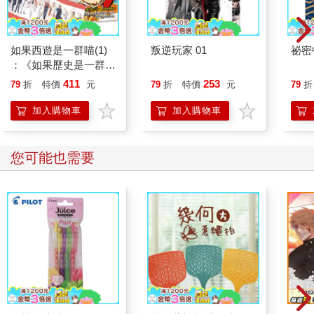
如果西遊是一群喵(1)
叛逆玩家 01
祕密
：《如果歷史是一群
喵》作者最新力作，附
411
253
79
折
特價
元
79
折
特價
元
79
折
【首卷特典】拉頁
加入購物車
加入購物車
您可能也需要