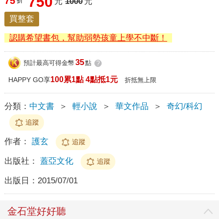
750
75
折
元
1000
元
買整套
認購希望書包，幫助弱勢孩童上學不中斷！
35
預計最高可得金幣
點
?
100累1點 4點抵1元
HAPPY GO享
折抵無上限
分類：
中文書
＞
輕小說
＞
華文作品
＞
奇幻/科幻
追蹤
作者：
護玄
追蹤
出版社：
蓋亞文化
追蹤
出版日：
2015/07/01
金石堂好好聽