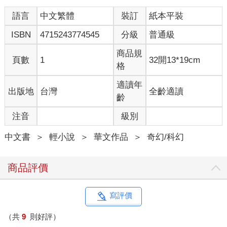
語言
中文繁體
裝訂
紙本平裝
ISBN
4715243774545
分級
普通級
商品規
頁數
1
32開13*19cm
格
適讀年
出版地
台灣
全齡適讀
齡
注音
級別
中文書
＞
輕小說
＞
華文作品
＞
奇幻/科幻
商品評價
寫評價
（共
9
則好評）