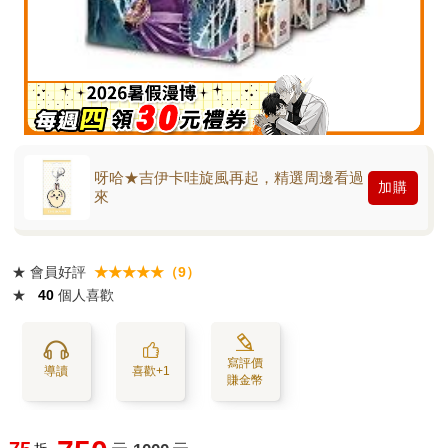
呀哈★吉伊卡哇旋風再起，精選周邊看過
加購
來
★
會員好評
★★★★★（9）
★
40
個人喜歡
寫評價
導讀
喜歡+1
賺金幣