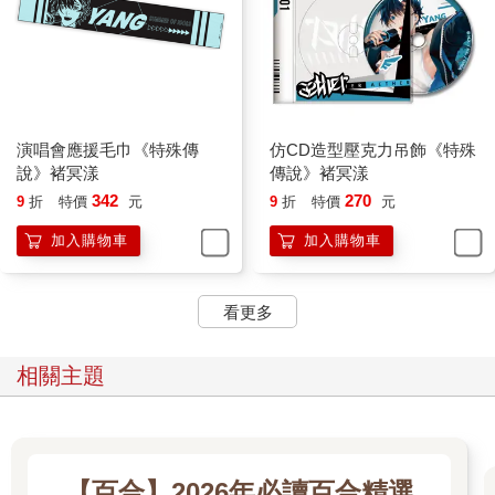
演唱會應援毛巾《特殊傳
仿CD造型壓克力吊飾《特殊
說》褚冥漾
傳說》褚冥漾
342
270
9
折
特價
元
9
折
特價
元
加入購物車
加入購物車
看更多
相關主題
【百合】2026年必讀百合精選