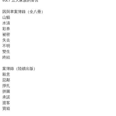
vol.7 五大家族的誓言
因與聿案簿錄（全八冊）
山貓
水漬
彩券
祕密
失去
不明
雙生
終結
案簿錄（陸續出版）
殺意
惡鄰
掙扎
拼圖
承諾
渡客
寶箱