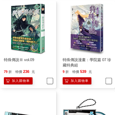
特殊傳說Ⅲ vol.09
特殊傳說漫畫：學院篇 07 珍
藏特典組
236
539
79
折
特價
元
9
折
特價
元
加入購物車
加入購物車