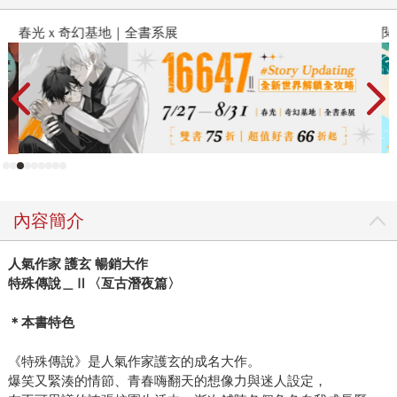
春光ｘ奇幻基地｜全書系展
閱
內容簡介
人氣作家 護玄 暢銷大作
特殊傳說＿Ⅱ〈亙古潛夜篇〉
＊本書特色
《特殊傳說》是人氣作家護玄的成名大作。
爆笑又緊湊的情節、青春嗨翻天的想像力與迷人設定，