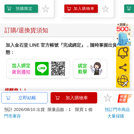
Surprise: The Super
Mario Galaxy Movie
預購限定
加入購物車
Storybook
訂購/退換貨須知
加入金石堂 LINE 官方帳號『完成綁定』，隨時掌握出貨動
態：
提醒您！！
金石堂及銀行均不會請您操作ATM! 如接獲電話要求您前往
立即結帳
加入購物車
ATM提款機，請不要聽從指示，以免受騙上當！
預計 2026/08/10 出貨
限量品餘：1 限買 1 個
預訂門市商品
退換貨須知：
門市庫存
大量採購
**提醒您，鑑賞期不等於試用期，退回商品須為全新狀態**
依據「消費者保護法」第19條及行政院消費者保護處公告之