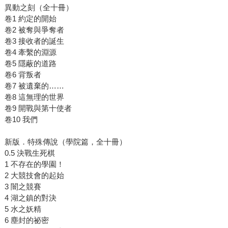
異動之刻（全十冊）
卷1 約定的開始
卷2 被奪與爭奪者
卷3 接收者的誕生
卷4 牽繫的淵源
卷5 隱蔽的道路
卷6 背叛者
卷7 被遺棄的……
卷8 這無理的世界
卷9 開戰與第十使者
卷10 我們
新版．特殊傳說（學院篇，全十冊）
0.5 決戰生死棋
1 不存在的學園！
2 大競技會的起始
3 闇之競賽
4 湖之鎮的對決
5 水之妖精
6 塵封的祕密