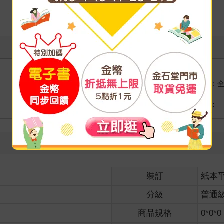
懼的樣子。
看更多
許有異狀──」
」
國際快遞：
海外
港澳店取：
速向前飄移，一下就來到了夜間人煙稀少的河濱公園，但除了一片漆
現一個呆立原地的可疑人影，女孩就像是發掘獵物般地欣喜，毫無懼
裝訂
紙本
確認，女子依舊面無表情。
分級
普通
？在拍戲嗎？而且我為什麼在這裡？我又是誰？」
商品規格
0*0*0
上衣衣角。