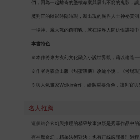
們，因為一起離奇的墜樓命案與層出不窮的鬼影，讓
魔判官的蹤影時隱時現，新出現的異界人士神祕莫測
一場神、魔大戰的前哨戰，就在陽界人間仇恨謀殺中
本書特色
※本作將東方玄幻文化融入小說世界觀，藉以建造一
※作者秀霖曾出版《甜蜜殺機》改編小說，《考場現
※與人氣畫家Welkin合作，繪製重要角色，讓判官
名人推薦
這個結合玄幻與推理的精采故事無疑是秀霖作品中的
有神魔奇幻，精采法術對決；也有正統嚴謹推理過程