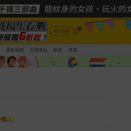
0
登入/註冊
電
居家休閒
日用食品
影音
售票
中斷！