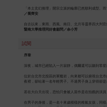
「本土玄幻推理」開宗立派的輪廓已然順利成型。而
／喬齊安
自古以來，東雨、西風、南日、北月等靈界四大判官
暨南大學推理同好會顧問／余小芳
試閱
序章
深夜，城市已經陷入一片寂靜，偶爾還可以聽到零星
位於台北市北投區的軍艦岩，向來都可以俯視台北市
夜裡，卻站著一名年輕男子。不過男子身上穿得卻是
若在大白天出現，恐怕只會被人當作是在拍戲的演員
在男子的身後，是一名十來歲模樣的稚氣女孩，同樣