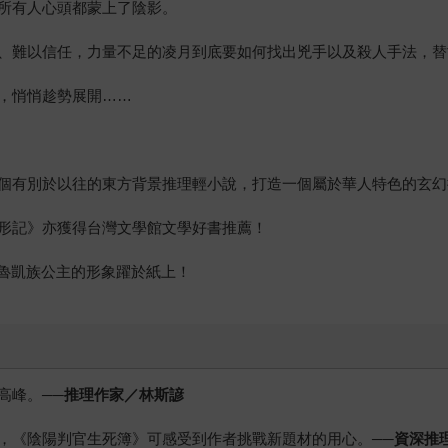
所有人心頭都蒙上了陰影。
、難以信任，力量不足的凌月到底要如何找出兇手以及殺人手法，替
，悄悄趁勢展開……
個有別於以往的東方背景推理輕小說，打造一個屬於華人特色的玄幻
形記》亦獲得台灣文學館文學好書推薦！
與魯凱族公主的形象躍於紙上！
高峰。
──推理作家／林斯諺
，《陰陽判官生死簿》可感受到作者挑戰新題材的用心。
──資深推