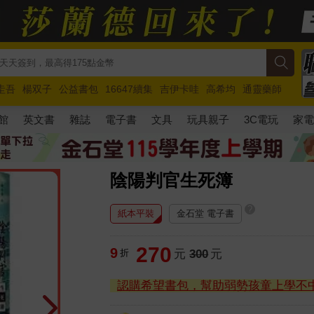
圭吾
楊双子
公益書包
16647續集
吉伊卡哇
高希均
通靈藥師
路邊攤新作
馬斯克
玩具總動員5
超慢跑
館
英文書
雜誌
電子書
文具
玩具親子
3C電玩
家
陰陽判官生死簿
?
紙本平裝
金石堂 電子書
270
9
折
元
300
元
認購希望書包，幫助弱勢孩童上學不