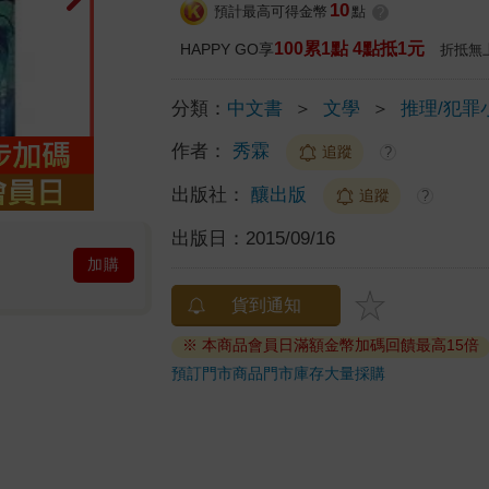
10
預計最高可得金幣
點
?
100累1點 4點抵1元
HAPPY GO享
折抵無
分類：
中文書
＞
文學
＞
推理/犯罪
作者：
秀霖
追蹤
?
出版社：
釀出版
追蹤
?
出版日：
2015/09/16
加購
貨到通知
※ 本商品會員日滿額金幣加碼回饋最高15倍
預訂門市商品
門市庫存
大量採購