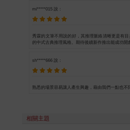
即便女孩使上奇術迅速移動，後頭的追兵也不是省油
mi*****015 說：
「十三零，妳這老太婆動作真慢，到底跑到哪邊去打
數落了一番。
「哼，誰是老太婆，你才動作慢吞吞，叫你快劃結界
秀霖的文筆不用說的好，其推理脈絡清晰更是有目
「等等，這裡適合劃出陰陽結界！」凌月拉住了十三
「哼──告訴你，我剩下的靈力真的不多，你可不要
sh*****666 說：
口中唸唸有詞，逐漸築起了一道青色的屏障。
凌月伸出右手，置於胸前，掌心浮現一支斑駁老舊的
的紅衣女子。
「小妹妹，你們真的在拍戲嗎？感覺很有趣！」原本
「臭凌月，你還在幹嘛，快劃結界啊，我快撐不住了
相關主題
十數個魔物不斷以其鐵鍊綑綁的鐵枷鎖重重揮向十三