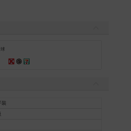
全球
黑外，根本就伸手不見五指。
色直接移動過去。
平裝
級