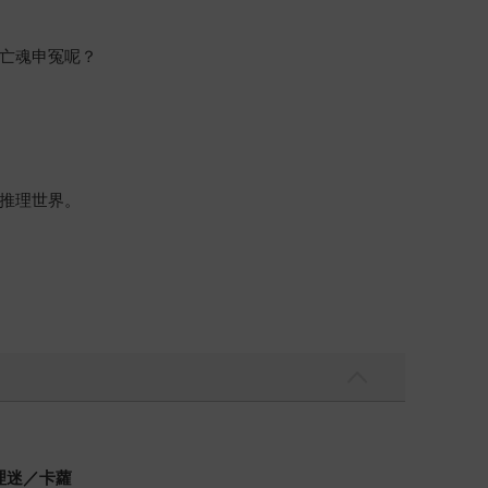
亡魂申冤呢？
推理世界。
理迷／卡蘿