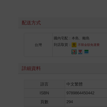
在半空。即便如此，男子依舊神色自若，絲毫沒有畏
「那邊──」男子突然眼睛一亮，伸手指向遠方。「或
「會嗎？該不會又是你想太多了？」女孩不以為然。
配送方式
「妳先去看看吧！」男子冷冷說著。「我隨後就到。
國內宅配：本島、離島
不一會兒，女孩倏地消失。
到店取貨：
台灣
不限金額免運費
朝著男子指引的方向，女孩來到山腳下，一會兒又迅
巡視一段時間，還是沒有任何異狀。突然，河堤邊出
詳細資料
「小妹妹，這麼晚了，怎麼還在這裡？」
語言
中文繁體
女孩有些詫異，刻意再次向眼前的紅衣長髮女子揮手
ISBN
9789864450442
雙眼呆滯的女子還是一臉疑惑：「小妹妹妳到底是誰
頁數
294
「大姊姊，妳真的看得到我嗎？」女孩伸手輕抓女子