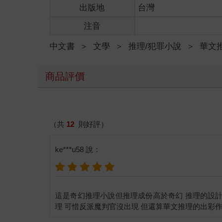
出版地
台灣
「這很奇怪嗎？」
注音
「這──」
中文書
＞
文學
＞
推理/犯罪小說
＞
華文
女孩本想要說些什麼，卻被遠方的嘈雜聲響打斷。
商品評價
「哼──迷失的著魔鬼差，滾回你們的黑暗世界吧！
河濱公園的橋下空地，束髮漢裝的男子，正被十多個
（共
12
則好評）
男子伸出右手，掌心之中逐漸燃起藍綠交錯的陰陽火
ke***u58 說：
十數個魔物分別手持不同的鐵鍊枷鎖，上頭都燃著團
從遠方直奔而來。
就在十數個魔物齊向男子發動攻擊之時，女孩迅速鑽
這是奇幻推理小說但推理成份高於奇幻 推理的設
「凌月，快切出陰陽結界，他們數目眾多，我們根本