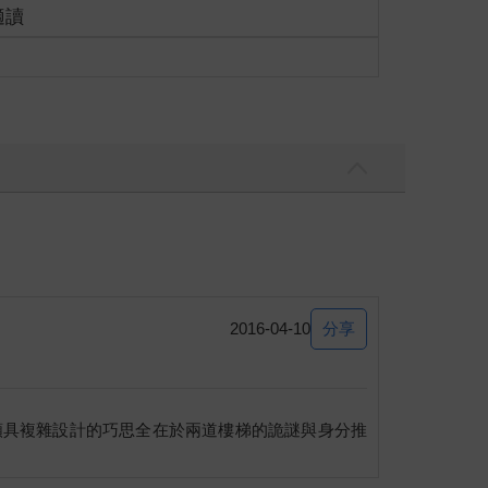
適讀
分享
2016-04-10
闇火之中。「喂，凌月！」女孩察覺異狀後，一下就
團攻勢。
頗具複雜設計的巧思全在於兩道樓梯的詭謎與身分推
剩不多了──」女孩邊拉著凌月邊喊著。