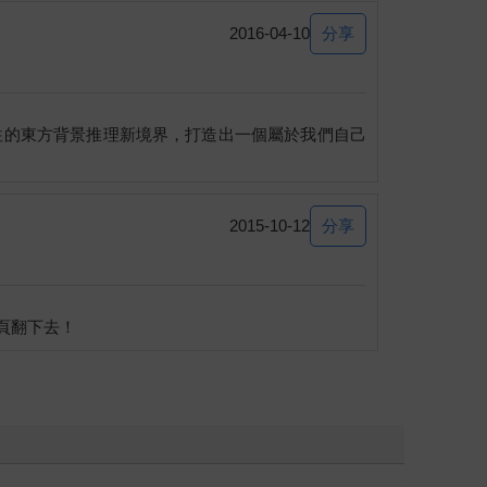
分享
2016-04-10
三零的搭救，反而因為十三零是百年女鬼，刻意對她
往的東方背景推理新境界，打造出一個屬於我們自己
地方。」
轉身面對來勢洶洶的魔物群，雙手在胸前不斷比劃，
分享
2015-10-12
觀望十三零的戰況，卻發現十三零身後出現一個奇怪