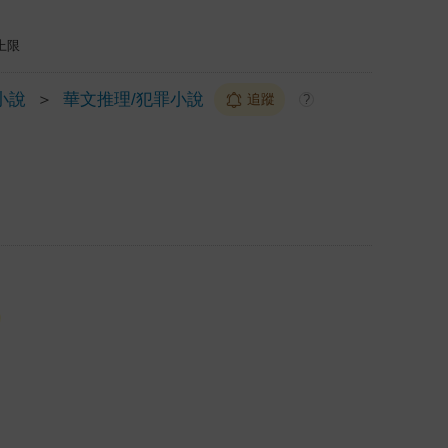
上限
小說
＞
華文推理/犯罪小說
追蹤
?