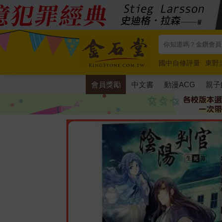
國中自修評量
東野
唯紅花綻放
奧德賽
會員獎勵
中文書
動漫ACG
親子