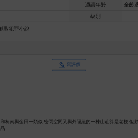
適讀年齡
全齡
級別
推理/犯罪小說
」
寫評價
膚色鐵灰，全身糜爛不已的人形魔物團團圍住。
焰。
團黑火，隨著魔物將手中之物來回揮舞，男子似乎快要被吞噬在一片
進那團黑火之中，劃出阻擋黑火的一道防護，並將男子帶出魔物的團
計和柯南與金田一類似 密閉空間又與外隔絕的一棟山莊算是老梗 但
就不是對手，先逃回靈界再說吧！我今晚在陽界待太久，靈力已經所