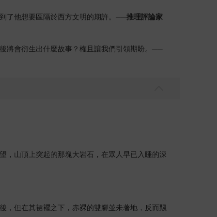
到了他想要區隔於西方文明的期許。
──推理評論家
後將會衍生出什麼故事？權且讓我們引領期盼。
──
望，山頂上突起的那塊大岩石，在眾人早已入睡的深
後，但在其裙襬之下，赤裸的雙腳並未著地，反而飄