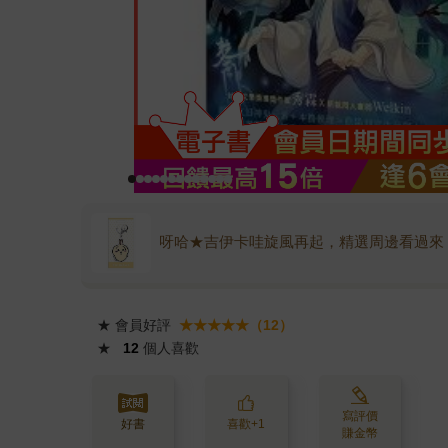
呀哈★吉伊卡哇旋風再起，精選周邊看過來
★
會員好評
★★★★★（12）
★
12
個人喜歡
寫評價
好書
喜歡+1
賺金幣