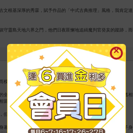
古文根基深厚的秀霖，賦予作品的「中式古典推理」風格，我肯定達
鎮守靈島天地六界之門，他們日夜匪懈地追緝魔判官癸亥的蹤跡，而
而模糊的犬吠聲。
的全景，也是欣賞台北市夜色的一大景點。與對面的文化大學遙遙相
相當不合時宜的古代漢裝，長髮還束在髮尾邊。
，但在這種深夜中出現，還是令人頗為恐懼。
身著古代服裝，頭上還扎著緞帶綁成的蝴蝶結，雖然看似站在男子身