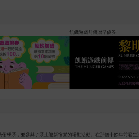
十字殺手【艾迪．弗林系列 前傳
民俗學系，並參與了系上迎新宿營的場勘活動。在那個十餘年前發生