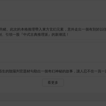
的燈，揮舞枷鎖窮追不捨。
混，每次緊要關頭都不知道跑哪去！」凌月一點也不感激貼身護衛十
還在拖什麼！」十三零惡狠狠瞪了回去。
共睹。此次的本格推理帶入東方玄幻元素，意外走出一個有別於以
零。「那些惡鬼差就交給妳了，老太婆，這是妳唯一可以發揮長處的
故意在那邊打混！」十三零鼓著稚嫩的臉龐，表達強烈的不滿。隨後
硃砂毛筆。就在凌月握住硃砂筆向前準備劃出陰陽結界之時，他回頭
面無表情的紅衣女子露出了慘淡的笑容。
看更多
！」十三零雙掌合一，擺出劍指的兩隻食指不停顫抖。
零擺出的青色屏障，眼看再不久這些屏障就會被攻破。