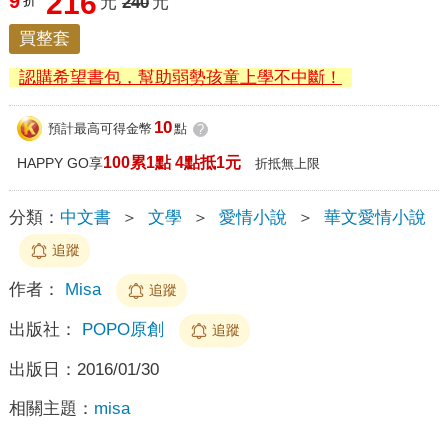
216
9
折
元
240
元
買整套
認購希望書包，幫助弱勢孩童上學不中斷！
10
預計最高可得金幣
點
?
100累1點 4點抵1元
HAPPY GO享
折抵無上限
分類：
中文書
＞
文學
＞
愛情小說
＞
華文愛情小說
追蹤
作者：
Misa
追蹤
出版社：
POPO原創
追蹤
出版日：
2016/01/30
相關主題：
misa