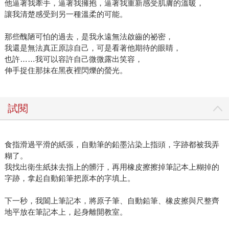
他逼著我牽手，逼著我擁抱，逼著我重新感受肌膚的溫暖，
讓我清楚感受到另一種溫柔的可能。
那些醜陋可怕的過去，是我永遠無法啟齒的祕密，
我還是無法真正原諒自己，可是看著他期待的眼睛，
也許……我可以容許自己微微露出笑容，
伸手捉住那抹在黑夜裡閃爍的螢光。
試閱
食指滑過平滑的紙張，自動筆的鉛墨沾染上指頭，字跡都被我弄
糊了。
我找出衛生紙抹去指上的髒汙，再用橡皮擦擦掉筆記本上糊掉的
字跡，拿起自動鉛筆把原本的字填上。
下一秒，我闔上筆記本，將原子筆、自動鉛筆、橡皮擦與尺整齊
地平放在筆記本上，起身離開教室。