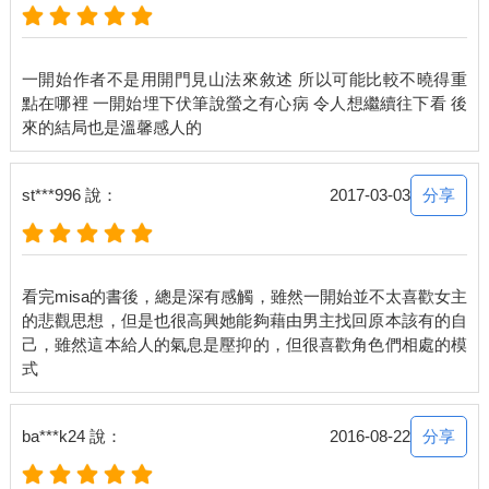
「我也不是在抱怨啦。」她豪邁地將蛋白塞進嘴裡，卻差點噎
到，趕緊喝了一大口放在桌上的飲料。
一開始作者不是用開門見山法來敘述 所以可能比較不曉得重
點在哪裡 一開始埋下伏筆說螢之有心病 令人想繼續往下看 後
「我這不是潔癖。」我小聲地說。
「如果不是潔癖，就是輕微的社交恐懼症，可是我覺得妳這還是
算潔癖。」成悅聳聳肩，「不過跟大一比起來，現在好多了啦！
分享
st***996 說：
2017-03-03
不會連和朋友共享一盤食物都不願意。」
我沒有多作解釋，只是盡量讓唇瓣勾起一彎弧度。
看完misa的書後，總是深有感觸，雖然一開始並不太喜歡女主
成悅以為我不抄筆記的原因是潔癖又犯了，所以不想碰別人的東
的悲觀思想，但是也很高興她能夠藉由男主找回原本該有的自
西，尤其她筆記本上的自動鉛筆字跡容易弄髒我的手。
己，雖然這本給人的氣息是壓抑的，但很喜歡角色們相處的模
但是，不是的，不是因為這樣。
趁老師還沒進教室，成悅忙著滑動手機，忽然，她將螢幕轉到我
分享
ba***k24 說：
2016-08-22
面前說：「妳這學期是不是有選社會學系的課？」