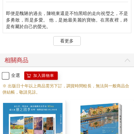
「嗯。」
即便是醜陋的過去，陳曉東還是不怕黑暗的走向祝瑩之，不是
「哇！他戲演得很好耶，真是羨慕妳，妳知道學校為了怕大家追
多勇敢，而是多愛。 他，是她最美麗的寶物。在黑夜裡，終
星，從他入學到現在，只有品學兼優的外系生才可以加選社會學
系的課。」成悅說什麼我聽不明白，
看更多
她的手機螢幕上出現一個擁有陽光笑容的帥氣男生。
她把手機塞進我手裡，嚷嚷著要我看清楚些。
相關商品
低頭一瞧，螢幕上那個笑容燦爛的男生，他的臉逐漸變黑。
全選
加入購物車
我的手將整支手機染成黑色，恍惚之間，那抹黑繼續往外擴散，
※ 出版日十年以上商品需另下訂，調貨時間較長，無法與一般商品合
整間教室似乎都被我弄髒了……
併結帳，敬請見諒。
「還妳。」我立刻將手機放回成悅桌上，努力克制想奔逃出去洗
手的衝動。
「螢之，妳真的是太過小心翼翼了，這樣活著很辛苦呢！」成悅
不明白我的苦衷。