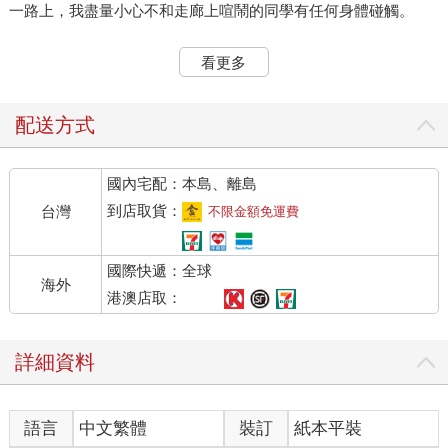
一路上，我盡量小心不和走廊上喧鬧的同學有任何身體碰觸。
一進到洗手間就立刻走向洗手台，擠了一大坨洗手乳，仔細將手
看更多
指清洗乾淨，連指間的縫隙都不放過，我用指甲使勁刮著掌心，
搓洗將近二十分鐘後，才轉開水龍頭沖去滿手泡沫。
配送方式
接著，把手平舉到一旁的烘手機下吹乾，直到確定肌膚隱隱發
燙，才轉身回教室。
國內宅配：本島、離島
我拉了拉長及手腕的衣袖，凝視桌上的筆記本，不願意再次觸
到店取貨：
台灣
不限金額免運費
碰。
國際快遞：全球
「螢之，妳抄完筆記了嗎？」成悅拿著剛買回來的茶葉蛋坐到我
海外
旁邊，隔著塑膠袋將茶葉蛋的蛋殼在桌面上敲碎，弄得沙沙作
港澳店取：
響。
詳細資料
「我沒抄。」我伸出食指壓著筆記本右下角，推回她面前，原本
井然有序擺在上頭的文具往桌緣滾動。
語言
中文繁體
裝訂
紙本平裝
她眼明手快地抓住快墜落的原子筆，「差點就掉下去了。」