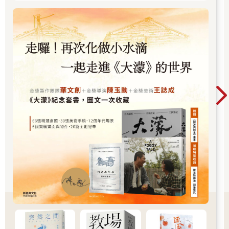
氣，他一屁股坐到卓孟萱後面的那排空位。
「你們不用等我也沒關係啊！」那個看起來頗眼熟的男生說。很
明顯的，他就是造成班上女生騷動的原因，頂著一張帥氣臉龐，
舉手投足間盡是掩藏不住的魅力。
「你可不可以不要在學校有課的時候拍廣告？」卓孟萱老大不爽
地對他抱怨。
「其實不是拍廣告，是綜藝節目出外景正巧遇上，主持人訪問他
幾句罷了。」另一個黑髮男生發話，他帶著好奇的雙眼朝我一瞥
後，推了推卓孟萱的肩膀，要她坐到中間的位子。
「都一樣，這種事情都是池呈安招來的！」卓孟萱一邊對坐到我
正後方的那個帥男生碎念，一邊坐到我旁邊。
我趕緊將桌上的東西拉過來些，也悄悄把椅子往外移，不想讓卓
孟萱被我弄髒。
而那個打量我的黑髮男生在卓孟萱原本的座位坐下，他一拿出筆
記本，隨即垂首奮筆疾書。