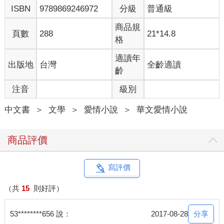
ISBN
9789869246972
分級
普通級
看著她對我攤開的手心，上頭彷彿染上了一團黑。
商品規
頁數
288
21*14.8
我屏住呼吸，才緩緩接過她手中的筆，放進筆袋裡，「謝了。」
格
「幹麼不抄？妳上堂課不是請假沒來，我筆記寫得很詳細呢。」
適讀年
出版地
台灣
全齡適讀
她隔著塑膠袋將蛋殼剝乾淨，接著把蛋白與蛋黃分離。
齡
注音
級別
「……妳用自動筆。」我老實說。
中文書
＞
文學
＞
愛情小說
＞
華文愛情小說
成悅轉了轉眼珠，將微微自然卷的頭髮往另一邊撥去，才忽然會
意過來，「妳潔
癖又犯了啊？」
商品評價
我心頭一震，撐起微笑說：「沒有。」
寫評價
她忽然伸手想要碰我的手臂，那瞬間，我瑟縮了一下。
（共
15
則好評）
「還說沒有。」成悅皺起眉毛。
分享
53********656 說：
2017-08-28
「抱歉。」我扯動嘴角。