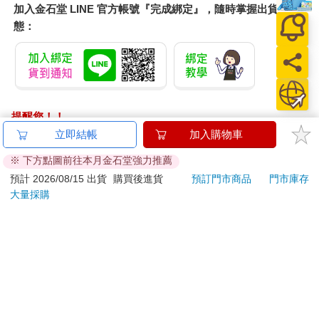
加入金石堂 LINE 官方帳號『完成綁定』，隨時掌握出貨動
「喂，妳們讓路給外系生出去吧。」一直低頭畫圖的陳曉東忽然
態：
開口，那群女生才察覺到她們擋到我的路。
「抱歉。」她們說完，又轉頭繼續和池呈安熱絡地聊天。
我瞄了陳曉東的側臉一眼，他沒有抬頭，手上的筆絲毫未停。
提醒您！！
而卓孟萱則滑著手機，一臉滿不在乎的樣子。
金石堂及銀行均不會請您操作ATM! 如接獲電話要求您前往
立即結帳
加入購物車
ATM提款機，請不要聽從指示，以免受騙上當！
我緊按著起伏不定的胸口，慌忙走出教室，連謝謝也沒說。
※ 下方點圖前往本月金石堂強力推薦
帶著幾顆糖果還有餅乾，我來到地藏王廟。
退換貨須知：
預計 2026/08/15 出貨
購買後進貨
預訂門市商品
門市庫存
大量採購
**提醒您，鑑賞期不等於試用期，退回商品須為全新狀態**
這已經成為固定行程，我每個月都會過來一次，在地藏王面前恭
依據「消費者保護法」第19條及行政院消費者保護處公告之
敬跪拜約五分鐘左右，燒完金紙再離開。
「通訊交易解除權合理例外情事適用準則」，以下商品購買
後，除商品本身有瑕疵外，將不提供7天的猶豫期：
從大一開始，不曾間斷。
易於腐敗、保存期限較短或解約時即將逾期。（如：生
回租屋處的路上，我先繞去書局，站在書架前，瀏覽每一本書的
鮮食品）
封面，小心謹慎地不碰到任何東西。選定一本心理學的書後，我
依消費者要求所為之客製化給付。（客製化商品）
從包包掏出手套戴上，翻閱了幾頁，然後拿到櫃檯結帳。
報紙、期刊或雜誌。（含MOOK、外文雜誌）