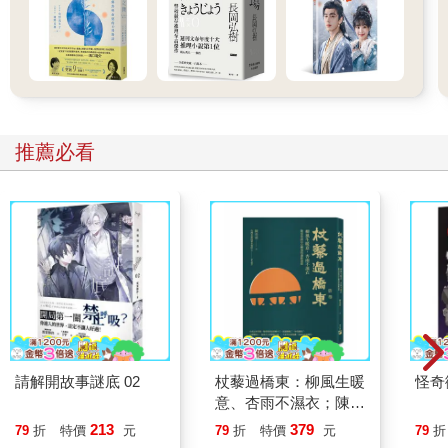
我瞄了一眼，原以為他在寫筆記，卻發現他很認真地在塗鴉。
「欸，外景主持人眼尖看到我，帶著攝影機追過來，我還能怎麼
樣，直接轉頭就走嗎？」看來那個面善的帥氣男生就是池呈安，
這名字怎麼這麼熟悉……
推薦必看
「好了啦，安靜一點，都打鐘了。」身材高大的男生打了個大哈
欠，伸手拍了拍他前面正低頭塗鴉的男生，「陳曉東，你等一下
坐正一點，我想要睡覺。」
「你這麼大隻，我最好擋得住你啦！」長得一點也不像陳曉東卻
叫陳曉東的黑髮男生說。
「對啊，黃愷益，你忘了之前被這個教授當過，他一定會特別盯
你，別想打混。」卓孟萱翻了個白眼。
請解開故事謎底 02
杖藜過橋東：柳風生暖
怪奇
「靠！那根本就是呈安的錯，說要背劇本沒時間做報告，要我罩
意、杏雨不濕衣；陳亮
他，結果咧！」
恭談以心轉境的適齡漫
213
379
79
折
特價
元
79
折
特價
元
79
折
想