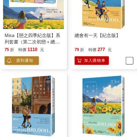
我只是想讓自己縮得小小的，不輕易跟人群接觸。
我不是潔癖，不是覺得別人骯髒。
而是我會弄髒別人。
下一秒，卓孟萱的目光與我對上，我趕緊低下頭看著放在桌上的
Misa【戀之四季紀念版】系
總會有一天【紀念版】
筆記本，沒想到她卻邁步走來，在同桌的另一個位子落坐。
列套書（第二次初戀＋總會
有一天＋秋的貓＋這個寒冬
1110
277
75
折
特價
元
79
折
特價
元
「妳不是我們班的，哪一系？」她傾身朝我靠過來時，傳來一股
不下雪）
好聞的香氣，卻不像是香水味。
貨到通知
加入購物車
「中文系。」
「喔？中文系來修我們社會學系的課，還真奇怪。」她一邊說一
邊將包包裡的東西拿出來，占了她和我之間的那個座位，以及後
方那排的三個空位。
「妳要和我坐同一張桌子嗎？」我詫異地望著她。
「嗯，這幾個位子本來就是我們習慣坐的，放東西只是以防萬
一。」