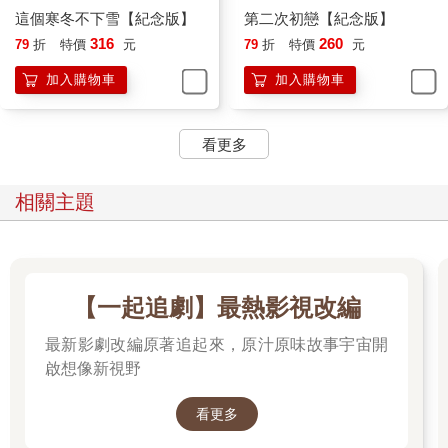
這個寒冬不下雪【紀念版】
第二次初戀【紀念版】
瞬間，不知怎麼的，我似乎又看到一團黑霧以我的手為中心，快
316
260
79
折
特價
元
79
折
特價
元
速朝外擴散。我感到有些暈眩，趕緊起身：「那我換位子好
了。」
加入購物車
加入購物車
「不用，我們只有四個人，這樣剛剛好。」她拉住我的手。
看更多
她白皙的指尖迅速被染黑，我嚇了一跳，連忙用力甩開她。
卓孟萱訝異地瞪大眼睛，正當我想找些藉口解釋自己的怪異舉止
相關主題
時，一群吵吵鬧鬧的男生從後門走了進來。
班上的女孩一陣譟動，卓孟萱倒是沒被影響，眼神專注地盯著在
大熱天裡依舊穿長袖的我。她指著椅子說：「坐下吧。」
【一起追劇】最熱影視改編
我不好推拒，只得乖乖坐下。
最新影劇改編原著追起來，原汁原味故事宇宙開
引發騷動的那幾個男孩往這個方向走近，其中有個人感覺似曾相
啟想像新視野
識……
看更多
「還好沒有遲到。」率先走來的男生身材高大、長相卻十分秀