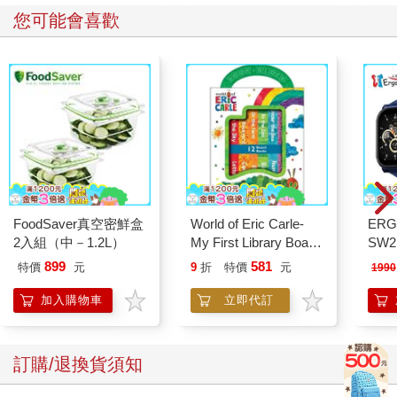
「是有香港陳曉東有名喔？」趴在桌上的黃愷益露出一隻眼睛，
您可能會喜歡
第一次將視線落到我臉上，「別系的？」
「看就知道了，問什麼蠢話。」卓孟萱挑眉。
這時，教授走進教室，他們幾個人立刻安靜下來，沒再說話。
黃愷益睡了一整節課，而池呈安漫不經心地打著哈欠，最後甚至
拿出手機聽音樂。
卓孟萱認真聽講，一邊抄著筆記；一旁的陳曉東則看起來若有所
思，偶爾在筆記本上寫些什麼，我發現其實他都是在塗鴉。
FoodSaver真空密鮮盒
World of Eric Carle-
ERG
2入組（中－1.2L）
My First Library Board
SW2
這堂課結束以後，我立刻收拾好東西起身離座。一群女孩與我擦
Book Block Set
泳心
899
581
特價
元
9
折
特價
元
1990
肩而過，跑到池呈安桌邊想和他聊天。
錶
加入購物車
立即代訂
我感覺自己的肩膀碰撞到好幾個女孩，墨汁般的漆黑在她們身上
暈染開來，最後變成一個個黑色剪影，我覺得快不能呼吸，急切
地想離開教室，那些女孩卻一直擠過來，我出不去，被困在走道
訂購/退換貨須知
上，眼前頓時一片黑暗。