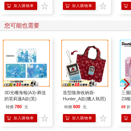
黃愷益斜眼朝一旁的池呈安瞪去。
加入購物車
加入購物車
「沒辦法，我也很無奈啊！」池呈安瞇眼微笑，「誰叫我有偶像
包袱。」
您可能也需要
偶像包袱……
我瞪大眼睛，猛一轉頭，定睛看了看池呈安。他的臉上閃過一絲
錯愕，但很快又恢復燦爛的笑容。
不久前，我才見過這個笑容，在成悅的手機螢幕裡。
「你是藝人？」我忍不住脫口發問。
「喔？妳不知道？」他看起來有些訝異。
3D光柵海報(A3)-葬送
造型隨身收納袋-
三麗
的芙莉蓮A款(芙)
Hunter_A款(獵人執照)
23
「你可能沒紅到所有人都認得你。」卓孟萱不以為然地哼了聲。
帳印
780
600
特價
元
特價
元
69
折
組 
「我高中就被發掘了耶，不是我自誇，我應該小有名氣啊！」池
米
加入購物車
加入購物車
呈安皺起眉毛。