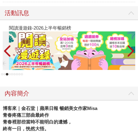
活動訊息
閱讀漫遊錄-2026上半年暢銷榜
飢
內容簡介
博客來｜金石堂｜蘋果日報
暢銷美女作家
Misa
青春疼痛三部曲最終作
青春裡那些當時不能明白的遺憾，
終有一日，恍然大悟。