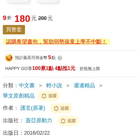
180
9
折
元
200
元
買整套
認購希望書包，幫助弱勢孩童上學不中斷！
5
預計最高可得金幣
點
?
100累1點 4點抵1元
HAPPY GO享
折抵無上限
分類：
中文書
＞
輕小說
＞
週邊精品
＞
華文原創精品
追蹤
作者：
護玄(原著)
追蹤
出版社：
蓋亞原動力
追蹤
出版日：
2016/02/22