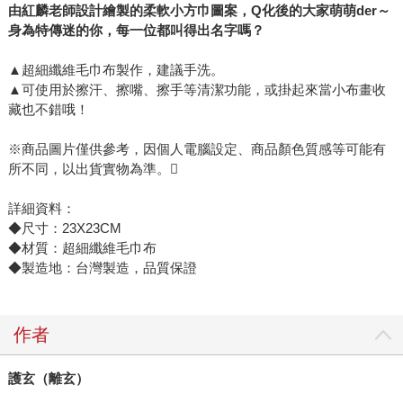
由紅麟老師設計繪製的柔軟小方巾圖案，Q化後的大家萌萌der～
身為特傳迷的你，每一位都叫得出名字嗎？
▲超細纖維毛巾布製作，建議手洗。
▲可使用於擦汗、擦嘴、擦手等清潔功能，或掛起來當小布畫收
藏也不錯哦！
※商品圖片僅供參考，因個人電腦設定、商品顏色質感等可能有
所不同，以出貨實物為準。
詳細資料：
◆尺寸：23X23CM
◆材質：超細纖維毛巾布
◆製造地：台灣製造，品質保證
作者
護玄（離玄）