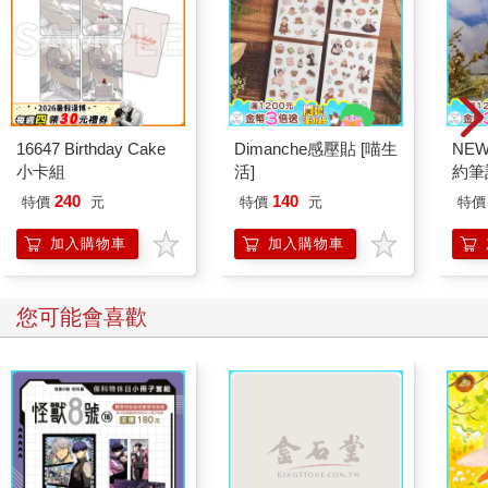
16647 Birthday Cake
Dimanche感壓貼 [喵生
NE
小卡組
活]
約筆
240
140
特價
元
特價
元
特價
加入購物車
加入購物車
您可能會喜歡