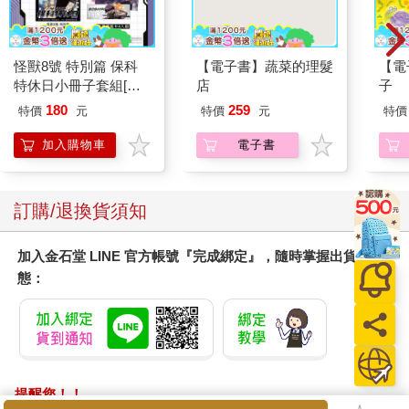
怪獸8號 特別篇 保科
【電子書】蔬菜的理髮
【電
特休日小冊子套組[限
店
子
加購]
180
259
特價
元
特價
元
特價
加入購物車
電子書
訂購/退換貨須知
加入金石堂 LINE 官方帳號『完成綁定』，隨時掌握出貨動
態：
提醒您！！