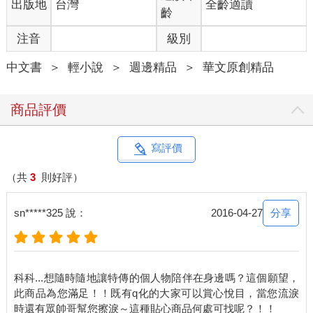
出版地
台灣
全齡適讀
齡
注音
級別
中文書
＞
輕小說
＞
週邊精品
＞
華文原創精品
商品評價
寫評價
（共
3
則好評）
分享
sn*****325 說：
2016-04-27
科科...想隨時隨地讓特傳的個人物陪伴在身邊嗎？這個願望，
此商品為您滿足！！既有q化的大家可以賞心悅目，當您流淚