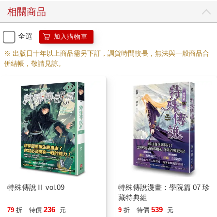
相關商品
全選
加入購物車
※ 出版日十年以上商品需另下訂，調貨時間較長，無法與一般商品合
併結帳，敬請見諒。
特殊傳說Ⅲ vol.09
特殊傳說漫畫：學院篇 07 珍
藏特典組
236
539
79
折
特價
元
9
折
特價
元