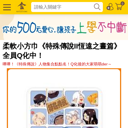
0
柔軟小方巾《特殊傳說II恆遠之晝篇》
全員Q化中！
嗶嗶！《特殊傳說》人物集合點點名！Q化後的大家萌萌der～