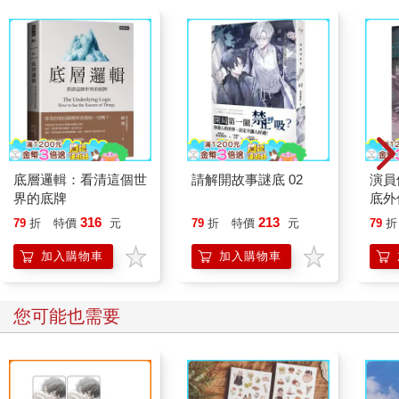
底層邏輯：看清這個世
請解開故事謎底 02
演員
界的底牌
底外
316
213
79
折
特價
元
79
折
特價
元
79
折
加入購物車
加入購物車
您可能也需要