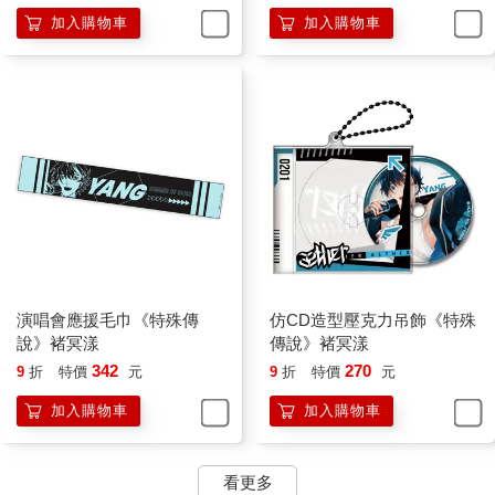
加入購物車
加入購物車
演唱會應援毛巾《特殊傳
仿CD造型壓克力吊飾《特殊
說》褚冥漾
傳說》褚冥漾
342
270
9
折
特價
元
9
折
特價
元
加入購物車
加入購物車
看更多