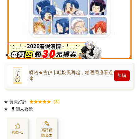
呀哈★吉伊卡哇旋風再起，精選周邊看過
加購
來
★
會員好評
★★★★★（3）
★
5
個人喜歡
寫評價
喜歡+1
賺金幣