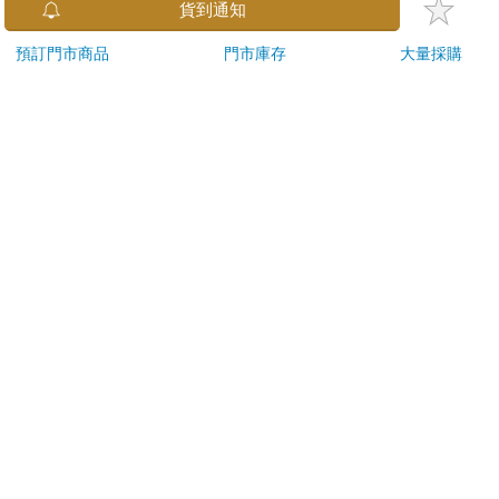
金石堂及銀行均不會請您操作ATM! 如接獲電話要求您前往
貨到通知
ATM提款機，請不要聽從指示，以免受騙上當！
預訂門市商品
門市庫存
大量採購
退換貨須知：
**提醒您，鑑賞期不等於試用期，退回商品須為全新狀態**
依據「消費者保護法」第19條及行政院消費者保護處公告之
「通訊交易解除權合理例外情事適用準則」，以下商品購買
後，除商品本身有瑕疵外，將不提供7天的猶豫期：
易於腐敗、保存期限較短或解約時即將逾期。（如：生
鮮食品）
依消費者要求所為之客製化給付。（客製化商品）
報紙、期刊或雜誌。（含MOOK、外文雜誌）
經消費者拆封之影音商品或電腦軟體。
非以有形媒介提供之數位內容或一經提供即為完成之線
上服務，經消費者事先同意始提供。（如：電子書、電
子雜誌、下載版軟體、虛擬商品…等）
已拆封之個人衛生用品。（如：內衣褲、刮鬍刀、除毛
刀…等）
若非上列種類商品，均享有到貨7天的猶豫期（含例假