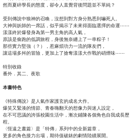
然而夏碎學長的態度，卻令人直覺背後問題並不單純？
受到傳說中狼神的召喚，沒想到對方身分熟悉到嚇死人。
大神與妖師的一席話，似乎揭示了未來得面臨選擇的命運⋯⋯
漾漾終於爆發身為第一男主角的高人氣，
原該是偷跑的低調旅程，身後無奈纏上了一串粽子！
那些實力堅強（？），惹麻煩功力一流的隊友們，
讓這場多舛的冒險，更加上了搶奪漾漾大作戰的硝煙味⋯⋯
特別收錄
番外．其二、夜歌
本書特色
《特殊傳說》是人氣作家護玄的成名大作。
爆笑又緊湊的情節、青春嗨翻天的想像力與迷人設定，
在不可思議的誇張校園生活中，漸次鋪陳各個角色自我成長歷
程。
〈恆遠之晝篇〉是「特傳」系列中的全新篇章，
更多的角色接力出場，期待值破錶的劇情陸續展開。