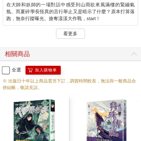
一頓，然後掛上去和布袋娃娃配一雙。
在大師和妖師的一場對話中感受到山雨欲來風滿樓的緊繃氣
「如果不是與冰炎搭檔多年，我也無法確定燄之谷只是純粹遷怒
氛。而夏碎學長怪異的言行舉止又是暗示了什麼？原本打算落
呢。」夏碎學長露出微笑，相當自然地回應對方：「就像他也知
道很多事情並非妖師一族的錯，但還是會出腳踹我們的學弟。」
……
看更多
……學長原來你經常巴我踹我不是因為單純腦殘嗎！
我猛地看向面不改色的夏碎學長，感覺好像聽見了什麼不得了的
爆料！
相關商品
阿法帝斯冷笑了聲：「請兩位隨我來吧。」
我懷著各種複雜的心情，默默跟上夏碎學長的腳步，一起踏進那
個好像快燒起來的火焰色陣法裡。
全選
加入購物車
「吾王為了準備將到之事，正在閉關，少主等人離開後的事情還
※ 出版日十年以上商品需另下訂，調貨時間較長，無法與一般商品合
未傳遞給他，但我想王應該已經知道了。」周圍開始轉為另外一
併結帳，敬請見諒。
處深山樹林景色時，阿法帝斯再度開口：「公會的人來查問過，
我們認為藥師寺少主差不多也該來了，所以便在外頭等待您。」
「勞煩了。」夏碎學長也很客氣地回應。
果然就像剛才所說的，燄之谷就會知道啊……我看著他們兩個，
開始覺得會被圍毆的可能大概只有我了，燄之谷對夏碎學長還滿
有禮貌的，按照剛剛的模式來看，也許接下來我會被各種想遷怒
的人圍毆。
應該不會在這裡被活活打死吧。