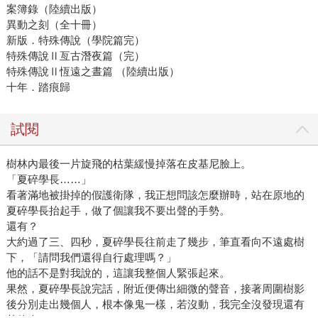
案簿錄（陸續出版）
異動之刻（全十冊）
新版．特殊傳說（學院篇完）
特殊傳說Ⅱ亙古潛夜篇（完）
特殊傳說Ⅱ恆遠之晝篇 （陸續出版）
十年．踏痕歸
試閱
樹林內最後一片旋飛的枯葉緩慢掉落在皮基尼臉上。
「夏碎學長……」
看著滿地被掛掉的假護衛隊，我正想問該怎麼辦時，站在原地的
夏碎學長抬起手，做了個讓我不要出聲的手勢。
還有？
大約過了三、四秒，夏碎學長往前走了幾步，筆直看向不遠處樹
下，「請問我們還得自行處理嗎？」
他的話不是對我說的，這讓我整個人緊張起來。
果然，夏碎學長說完話，附近便傳出細微的聲音，接著周圍樹影
後分別走出幾個人，根本像鬼一樣，若沒動，我完全沒發現還有