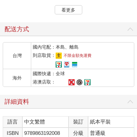
其他人！
不過如果真的隨隨便便都被我發現，這世界大概就末日了。
看更多
走出來的人清一色黑底紅紋的配色打扮，有些是勁裝有些是輕
甲，看起來相當俐落。
一年級時，我見過這種服裝樣式，鬼王攻進學校當下，來自燄之
配送方式
谷的軍隊就是如此穿著。
陸續出來五個人，可能附近還有其他人，不過站在我們面前的只
國內宅配：本島、離島
有五個，其中一個輕甲打扮的向夏碎學長點了下頭，接著一聲不
吭便轉頭往其他方向走。
到店取貨：
台灣
不限金額免運費
按照經驗，這肯定就是不想講話版的「跟上來」意思。
夏碎學長跟上去後我也連忙快步跑，剛好來得及踏進那五個人張
國際快遞：全球
開的陣法，眨眼被轉移到另外一座長得不太一樣的森林裡……這
海外
燄之谷的森林還真不是普通多元，這片森林的景觀和種類跟剛才
港澳店取：
的樹林差很多啊！你們森林可以東一群針葉林西一群闊葉林這樣
長的嗎？
詳細資料
總之又被帶著走一小段路，最後我們來到森林中一間木屋前。
木屋並不大，是一般可容納六、七人住宿的小木屋，沿著旁邊的
大樹上去，隱約可以看見瞭望台一類的設備，這裡大概是休息、
語言
中文繁體
裝訂
紙本平裝
固守的據點；如果忽視掛在樹上的奇怪人影，應該真的就是這個
功能沒錯。
ISBN
9789863192008
分級
普通級
我瞇起眼，覺得掛在樹枝中間的好像是個啥破布袋，但又似乎不