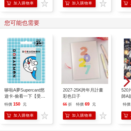
難道這件事和學長他們失去消息有關係？
的37個科學方法
加入購物車
加入購物車
也不對啊，摔倒王子和阿斯利安不太像這麼簡單就會踩到陷阱、
無聲無息就不見的人，起碼摔倒王子還會炸個痛快引起大動靜；
再不然，色馬應該也會搞出些什麼。
您可能也需要
想不通……
站在一邊的阿法帝斯看起來不太想理我，只沉默地等待回報。
正在考慮要不要做點什麼事情打發時間，細微的聲音從米納斯那
邊傳來。
「我們剛才所處的遠方外圍有黑暗同盟的微弱氣息。」
咦？
「跟來了？」
猛地回過神，我才發現阿法帝斯和夏碎學長都盯著我看。
……
我發誓一定要練成面癱和無口技能！
哆啦A夢Supercard悠
2027-25K跨年月計畫
52
遊卡-偷看一下【受託
彩色日子
師A款
「黑暗同盟？」
代銷】
150
69
夏碎學長聽完我說的話，思考半晌：「我們離開時，我並沒有感
特價
元
66
折
特價
元
特價
覺到有什麼跟上來。」
加入購物車
加入購物車
我轉向阿法帝斯，他白眼……他居然正大光明地白眼我！要不要
這麼明顯！好歹收斂些啊！
「學院戰之後透過某些方式纏上我們的就是黑暗同盟。」八成原