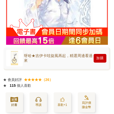
呀哈★吉伊卡哇旋風再起，精選周邊看過
加購
來
★
會員好評
★★★★★（26）
★
115
個人喜歡
寫評價
好書
導讀
喜歡+1
賺金幣