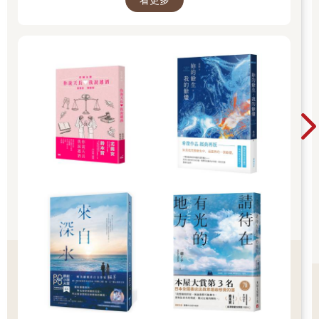
看著阿法帝斯露出有些鄙視別人戰力的表情，我突然覺得搞不好
燄之谷比我想像的還要好戰，難道獸王族的特色就是見人就打
嗎？
依照這種模式推算，學長戰鬥力一直很可怕應該就是這個原因了
吧，如果放著不管，學長估計天天都可以出任務輾人！完全就是
一個放任天性到處造孽的狀態！
也不太對，尼羅就不會這樣啊，我們校內年度十大想嫁的男神票
選進入前五名的尼羅整個超溫和的。還有他根本不是學生也不是
教職員，莫名就入了校園人氣榜也不知道是怎麼回事，這根本是
偷渡進去的提名吧！明明去年抓提名抓得很嚴，只要不是學生或
教職員都會被剔除，讓很多人成群結黨想去偷提名欄，結果被主
辦組一一打死在外。
據喵喵她們的八卦網說，投尼羅的票裡有很多都是男性，大家為
了被管家照顧而無視性別灌票，看看人家吃得多開，面子之大
啊。
所以，說獸王族天生暴力好像也不對，至少尼羅就沒有揍過伯
爵。
不然依照他經常拿出馬賽克東西、收拾善後的次數，伯爵早該被
打成腦殘。
正在思考究竟獸王這種族到底有沒有暴力基因時，我的肚子突然