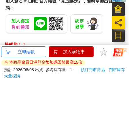
加入金石堂 LINE 官方帳號『完成綁定』，隨時掌握出貨動
希望他進入公會涉險，而非對公會有歧見。」
會
態：
夏碎學長才剛說完，阿法帝斯的面癱臉上出現一絲氣憤，語氣同
時變得有些憤慨：「雖然我王也是這麼告訴我們，但我們看著少
員
主性格既不像公主善解人意也不像三王子優雅溫柔，燄之谷一直
期盼繼承公主血脈的少主能像他們兩位般美麗溫柔，但是——」
日
但是長歪了是吧。
提醒您！！
不是我要說，就我對學長他爸的認識，你們對他的印象一定是哪
金石堂及銀行均不會請您操作ATM! 如接獲電話要求您前往
立即結帳
加入購物車
裡有誤會。
ATM提款機，請不要聽從指示，以免受騙上當！
三王子很溫柔沒錯，但私底下貌似是不優雅的，他的絕招可能是
※ 本商品會員日滿額金幣加碼回饋最高15倍
倒掛樹枝三天都不會腦充血。
退換貨須知：
預計 2026/08/08 出貨
參考庫存量：1
預訂門市商品
門市庫存
「如果我沒誤解，燄之谷應該是以驍勇善戰而聞名？」夏碎學長
大量採購
**提醒您，鑑賞期不等於試用期，退回商品須為全新狀態**
咳了聲，帶著似笑非笑的表情看著不自覺說出真心話的狼族勇
依據「消費者保護法」第19條及行政院消費者保護處公告之
士，「我以為燄之谷很滿意冰炎的戰鬥力？」
「通訊交易解除權合理例外情事適用準則」，以下商品購買
「燄之谷內的戰力已經太強太多了，大戰時與精靈一起生活看見
後，除商品本身有瑕疵外，將不提供7天的猶豫期：
了不同於狼族的面貌，好不容易公主捕獲一個，所以我們族人一
易於腐敗、保存期限較短或解約時即將逾期。（如：生
直希望如公主與三王子般的……」阿法帝斯突然意識到自己正在
大冒險，立刻閉上嘴巴。
鮮食品）
不過已經太遲了。
依消費者要求所為之客製化給付。（客製化商品）
我懂了。
報紙、期刊或雜誌。（含MOOK、外文雜誌）