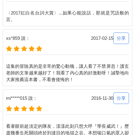
「別在意，那只是普通的守護門衛。」夏碎學長微笑說道：「也
算是一種『眼睛』，類似我們學院外的精靈雕像。」
〈2017紅白名台詞大賞〉...如果心能說話，那就是咒語般的
門衛嗎……如果燄之谷的手工都這麼差，這東西掛滿森林絕對驚
人！我賭一定沒人敢再闖這個好像被詛咒的地方！
幸好我們學校外的雕像很賞心悅目，不然校牆吊死滿牆的晴天娃
娃，我絕對在入學第一天馬上轉頭向後逃。
分享
xs*859 說：
2017-02-15
並沒有等很久，約五分鐘左右附近出現個紅色陣法，接著踏出了
我見過兩次的黑髮男性，穿著同樣的黑底紅紋正裝，踏出後陣法
沒消失，一直在原地轉動。
「藥師寺家的少主。」男人直接向夏碎學長行禮，接著轉看我。
這集的冒險真的是非常的驚心動魄，讓人看了不禁屏息！護玄
不知道是不是我的錯覺，我覺得這人的視線十分不友善，雖然面
老師的文筆越來越好了！我看了內心真的好激動呀！誠摯地向
部表情和先前一樣很冷淡，但就是能感覺到對我有敵意，而且也
沒向我做任何招呼。
我愣了下，連忙禮貌性向他鞠了個躬，然後移到夏碎學長身後。
「阿法帝斯。」夏碎學長回了禮，「燄之谷應該明白我們出現在
分享
mi*****015 說：
2016-11-30
這裡的用意。」
「如果您不是與造成我少主重大傷害的一族同行，或許燄之谷會
以更盛大的方式歡迎您的到來。」以前被學長轟出去過的阿法帝
斯非常直白地冷漠說道，毫不遮掩他對我的不歡迎之意。應該說
看著眼前超淡定的隊友，漾漾此刻只想大呼『學長威武！』歷
幸好夏碎學長在這邊，不然他搞不好一出陣法就會衝過來把我打
盡幾番生死關頭終於到達目的地燄之谷。本想喘口氣的眾人卻