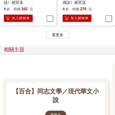
娃娃，確實純樸普通。
說》褚冥漾
傳說》褚冥漾
不過不知道是不是我的錯覺，進到村子後開始覺得有些熱了，這
342
270
9
折
特價
元
9
折
特價
元
裡比學院裡那種四季宜人的溫度高一點。
加入購物車
加入購物車
發現有人進入村口，在那邊玩耍的幾名小孩子停下動作，眨著眼
睛看我們。
「兩位得先在這裡待一會兒，我們外圍還在處理些事，可能必須
看更多
請你們協助。」略過那些小孩，阿法帝斯直接將我們帶進村口附
近一座小茶棚裡。
穿著古代東方風格服裝的老闆立刻為我們送上幾個茶碗和一壺帶
相關主題
著草藥清香的涼茶，搭上附近走來走去、差不多打扮的居民，還
真的有點像在古裝戲的拍戲現場。
「協助是指？」夏碎學長有些疑惑地詢問。
「我們的巡護隊在外面發現一名殺手家族的人在鬼鬼祟祟探查，
另外在不同方位還有幾名異樣的探查者，目前皆在追捕。」阿法
帝斯如實回答。
殺手家族是嗎……
【百合】同志文學／現代華文小
我只記得趕走人參！忘記他一開始說五色雞頭也來到附近了啊啊
啊啊啊！
說
「殺手家族那位應該也是我的學弟，如果將我們的位置告知他，
他不會有什麼危害之舉。」夏碎學長說道。
「無所謂，即使起衝突，燄之谷也不會輸給外來者。」
看更多