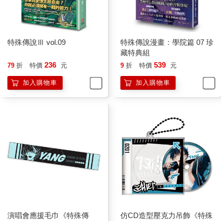
糟糕，不安了！
「放心，即使遷怒，也不會將少主的朋友給打死。」阿法帝斯嗤
了聲，踏出陣法朝前走去，「最多全殘。」
總覺得這人在鄙視我的時候語氣倒是和學長稍微有點像啊！
特殊傳說Ⅲ vol.09
特殊傳說漫畫：學院篇 07 珍
我摸摸又出賣我想法的臉，然後往臉頰拍兩下，連忙跟上前面兩
藏特典組
人的腳步。
236
539
79
折
特價
元
9
折
特價
元
說起來，燄之谷名為「谷」，不過我們進來之後貌似一直在各種
長得不一樣的樹林裡轉來轉去，並沒有真的看見叫作谷的地形。
加入購物車
加入購物車
我好奇地左右張望，這片樹林又是另一種氣候會有的樣子。
「這裡是山外防禦村。」阿法帝斯回頭看了我一眼，可能是看在
學長的面子上才帶著些許嫌惡的語氣開口：「雖然經過幾次遷
移，但我們不會將防護落下，每遷移到新住處就會在周圍山脈建
立許多環繞在主山外的防禦村，防止外來入侵者，經過特定的路
線才能連接到燄之谷山體。」
稍微又走了段，果然看見一座小村子的入口。原本我以為可能是
類似遠望者那種游牧駐所，隨時可以拔營離開，但沒想到看見的
是蓋在森林裡的小村莊，戶數還不少，而且來往村人有些看起來
不像是武士或戰士，就是超級一般的村民模樣，成人、小孩都
有，還養了一些禽畜，四周是各種手工圍籬、石牆石雕，真的是
超純樸的小村莊……如果不要看入口同樣吊死一隻凸眼睛的晴天
演唱會應援毛巾《特殊傳
仿CD造型壓克力吊飾《特殊