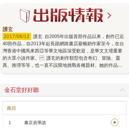
護玄
2017/06/12
護玄 自2005年出版首部作品以來，創作已近
40部作品，自2013年起長踞網路書店最暢銷作家至今，在台
灣香港中國馬來西亞等華文地區深受歡迎，是華文文壇重要
的大眾小說作家。 護玄的創作類型包含奇幻、冒險、靈
異、推理等等，也一直不設限地挑戰各種題材。她的作品在
細膩的鋪陳與鮮明的角色之外，總是帶有輕鬆幽默與正向思
考，不斷帶給讀者閱讀的快樂，也鼓舞了許多年輕人。 護玄
正在閱讀： 《2019477957562》 代表著作：《特殊傳說》
金石堂好好聽
《特殊傳說》是人氣作家護玄的成名大作。 爆笑又緊湊的情
節、青春嗨翻天的想像力與迷人設定， 在不可思議的誇張校
曲目
園生活中，漸次鋪陳各個角色自我成長歷程。 〈恆遠之晝
篇〉是「特傳」系列中的全新篇章， 更多的角色接力出場，
1
書店員導讀
期待值破錶的劇情陸續展開。 揮灑淚水與汗水的冒險物語，