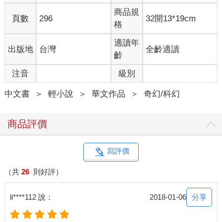
是，勉強說有點像破爛的晴天娃娃，用麻繩套出個圓圓的頭部，
商品規
頁數
296
32開13*19cm
下面是飄動的布料；一聽到腳步聲，那個怪怪的巨大晴天娃娃就
格
朝我們這個方向轉過來，而且表情超詭異。
如果不是晴天娃娃，就是個自帶陰森背景的詛咒物了！這手工差
適讀年
出版地
台灣
全齡適讀
得一臉怨恨啊！略微隱藏在樹枝後的眼睛根本沒縫好，超立體的
齡
眼球不但凸出來還脫線，邊邊有著一點一點黑紅色……做的人是
注音
級別
一邊做一邊被針戳到吧……用的線都比我的頭髮還粗了，那根針
八成也很大根，沒被戳到貧血也是某方面的厲害。
中文書
＞
輕小說
＞
華文作品
＞
奇幻/科幻
帶我們進來的五人小隊一個字都沒有吐出來，根本不解釋上面那
個好像被吊死的晴天娃娃，也沒讓雙方有自報姓名的機會，整路
死寂到木屋前，接著又突然消失，只留下一名看守人站在我們附
商品評價
近。
比起外面很多人一見面就自報家門和各種問候語，燄之谷連開口
都懶還真是神祕。
寫評價
我默默抬頭看著在正上方晃動的怪東西。
掛在那裡的布袋娃娃稍微又晃動了兩下，我聽見明顯咿咿啞啞的
（共
26
則好評）
麻繩摩擦聲，接著布袋娃娃很艱困地低下頭，用那張有著凸眼睛
的臉盯著我們看。
分享
li****112 說：
2018-01-06
如果不是在燄之谷不能輕舉妄動，我還真有點想開槍把上面那個
玩意打下來。