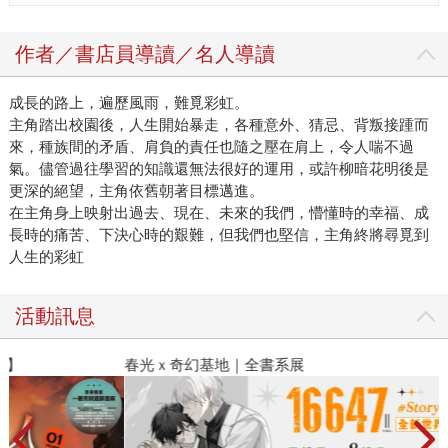
這是屬於我們這一代人的特殊傳說！ 前往【作家書房】網頁
看更多作家推薦
作者／書店員導讀／名人導讀
成長的路上，遍歷風雨，難覓彩虹。
主角踏出校園後，人生開始暴走，各種意外、猜忌、背叛接踵而
來，種族間的矛盾、肩負的責任也隨之壓在肩上，令人喘不過
氣。儘管過往學習的知識還無法很好的運用，或許柳暗花明後是
更深的絕望，主角依舊朝著目標邁進。
在主角身上映射出過去、現在、未來的我們，懵懂時的幸福、成
長時的痛苦、下決心時的艱難，但我們也堅信，主角終將尋覓到
人生的彩虹
活動訊息
春光ｘ奇幻基地｜全書系展