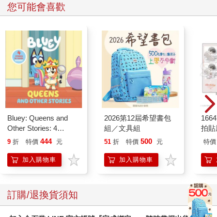
您可能會喜歡
本不想講那麼詳細的阿法帝斯不耐煩地嘖了聲，一臉我很多事地
開口：「雖然不像冰牙族參與過許多重大戰役，不過燄之谷仍有
歷史地位，包括千年那次。即使我們退出歷史，依然有許多黑色
種族不斷在找尋下落想加以毀滅，精靈方面也一樣。」
這就是傳說中打完就躲嗎？
不過我看學長他父母所屬的兩族都很強，貌似沒必要躲黑暗種族
吧。他們給我的感覺比較像是來了就都輾掉！
看來還有各種原因。
「如果有需要，我可以請公會派遣人手……」
「不需要公會。」阿法帝斯搖頭打斷夏碎學長的話，「公會只會
將事情搞得更複雜，我王一直反對少主進入公會，但顧慮到叛逆
Bluey: Queens and
2026第12屆希望書包
1664
期，也只能任由少主，不過我們完全不信任公會，也不希望公會
Other Stories: 4
組／文具組
拍貼
進入此地。」
Stories in 1 Book.
444
500
9
折
特價
元
51
折
特價
元
特價
……叛逆期？
Hooray!
學長，你在你家到底是被用什麼眼光看待啊？這燄之谷難道把學
加入購物車
加入購物車
長種種殘暴的行為、外加將使者趕出去都歸咎在叛逆期嗎？好好
接受現實吧！他是真的很凶暴沒錯啊！
但認真來說，其實我們現在全都是健康的叛逆期青少年沒錯。好
訂購/退換貨須知
吧，他們可以再逃避幾年現實，很快就逃避不了了哼哼。
「公會並不如您所想那樣。」夏碎學長有些苦笑，「狼王只是不