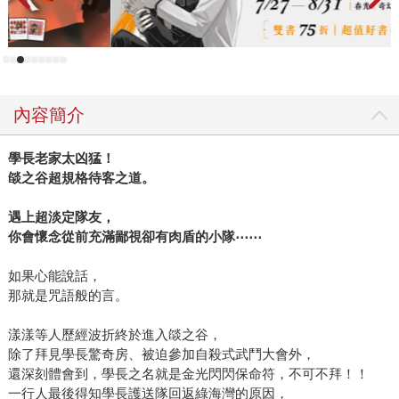
內容簡介
學長老家太凶猛！
燄之谷超規格待客之道。
遇上超淡定隊友，
你會懷念從前充滿鄙視卻有肉盾的小隊
⋯⋯
如果心能說話，
那就是咒語般的言。
漾漾等人歷經波折終於進入燄之谷，
除了拜見學長驚奇房、被迫參加自殺式武鬥大會外，
還深刻體會到，學長之名就是金光閃閃保命符，不可不拜！！
一行人最後得知學長護送隊回返綠海灣的原因，