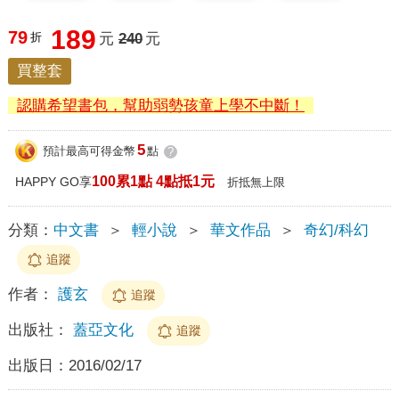
189
79
折
元
240
元
買整套
認購希望書包，幫助弱勢孩童上學不中斷！
5
預計最高可得金幣
點
?
100累1點 4點抵1元
HAPPY GO享
折抵無上限
分類：
中文書
＞
輕小說
＞
華文作品
＞
奇幻/科幻
追蹤
作者：
護玄
追蹤
出版社：
蓋亞文化
追蹤
出版日：
2016/02/17