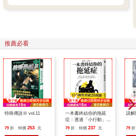
一股隱約抽痛，提醒我那些被人參撞出來的內傷還沒痊癒。
「褚，這些喝下去會好一點。」夏碎學長將桌上涼茶推過來，也
端著自己的那碗慢慢喝下。
摸著有點冰涼、看起來非常普通的茶碗，我喝了兩口，那種刺痛
果然舒緩很多，就連剛才隱約的燥熱感也降低了，整個人舒爽不
少。
推薦必看
確認我喝掉那碗茶，夏碎學長才轉向阿法帝斯，繼續剛才的交
談：「異樣的探查者就是不讓公會進來的原因嗎？」
「是的，那些探查者已在外圍窺探有段時間，自學院被鬼族攻入
後就跟上來。」阿法帝斯微微皺起眉，「燄之谷已退出歷史，我
們的所在地與冰牙族一樣不該在現世被探測出來。但學院戰時，
不知是何原因，有人以某種方式追蹤到我們當時使用的連結標
點，雖然沒跟進山林，不過自那天開始就在外圍窺探，即使驅逐
還是會出現。公會的人如果進來搜查，勢必會影響燄之谷各處結
界，為了避免麻煩，時候未到前也不想再涉入歷史，於是才拒絕
公會進入。」
「原來如此，燄之谷也真是難為了。」夏碎學長有些嘆息。
特殊傳說Ⅲ vol.11
一本書終結你的拖延
請解
看來當時學院戰影響的事情比我想像的多，原本我只以為僅有鬼
症：透過「小行動」打
族和妖師這邊變化比較大，沒想到只是路過的燄之谷也被盯
開大腦的行動開關，懶
253
237
79
折
特價
元
79
折
特價
元
79
折
上……這樣該不會冰牙族也被跟吧？
人也能變身「行動派」