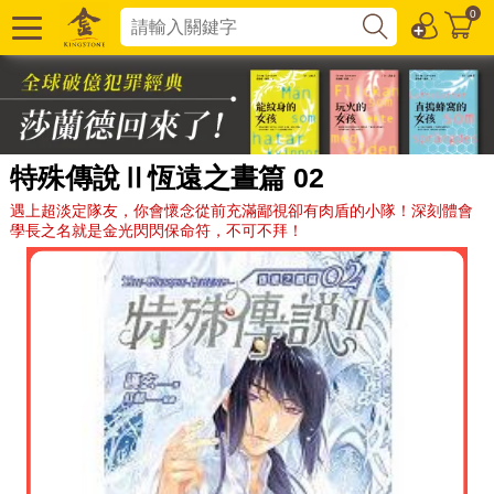
0
特殊傳說Ⅱ恆遠之晝篇 02
遇上超淡定隊友，你會懷念從前充滿鄙視卻有肉盾的小隊！深刻體會
學長之名就是金光閃閃保命符，不可不拜！