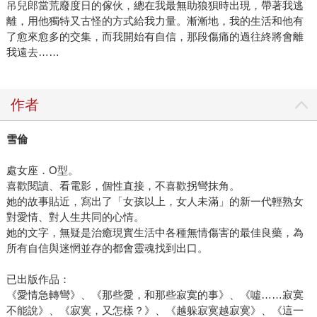
吊兒郎當荒廢度日的傢伙，總在我最無助狼狽時出現，帶著我逃
離，用他獨特又古怪的方式給我力量。漸漸地，我的生活和他有
了愈來愈多的交集，而我開始有自信，那段傷痛的過往終將會離
我遠去……
作者
雪倫
處女座．O型。
喜歡閱讀、看電影，個性直接，不喜歡拐彎抹角。
她的故事貼近，寫出了「女孩以上，女人未滿」的新一代輕熟女
對愛情、對人生共同的心情。
她的文字，無疑是治癒現實生活中各種無情傷害的最佳良藥，為
所有自信與迷惘並存的都會靈魂找到出口。
已出版作品：
《愛情急轉彎》、《那些愛，和那些寂寞的事》、《噓……寂寞
不能說》、《寂寞，又怎樣？》、《越躲寂寞越寂寞》、《這一