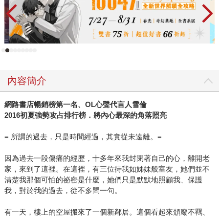
有一些輕熟女囈語的可能，但是在我深入的閱讀這本書的時
候，我感受到了「親情」和「家庭」、「血緣」才是最重要
的主軸。 我喜歡雪倫每一個章節的警句，例如：「隨時隨地
都有可能被影響的東西，就是感情」、「因為有一種幸福
是，你身旁的人幸福，你就會幸福。」、「時間好快，但一
天卻又是這麼樣的漫長」、「人生就是為自己上一堂孤單的
內容簡介
課。到頭來，讓你明白，所有的磨練和挫折，都是要你學會
自己一個人好好生活。」……在故事敘述中，我看到一個努
網路書店暢銷榜第一名、
OL
心聲代言人雪倫
力擺脫家庭拖累的女強人，用一種看似玩世不恭的方式遊走
2016
初夏強勢攻占排行榜．將內心最深的角落照亮
人生，但是她確是一個重感情而忠於自己的固執的人。主角
認真的工作生活，不斷的接手哥哥、媽媽前男友、下屬帶來
= 所謂的過去，只是時間經過，其實從未遠離。=
的難題，然後也被這樣的包袱拖累，然後在傷痕累累的痛哭
後，依然選擇原諒每一個讓她難受的親人、家人。還好，她
因為過去一段傷痛的經歷，十多年來我封閉著自己的心，離開老
擁有支持她的朋友、夥伴、長輩，也在不同的難題中找尋和
家，來到了這裡。在這裡，有三位待我如姊妹般室友，她們並不
清楚我那個可怕的祕密是什麼，她們只是默默地照顧我、保護
自己和解的方式。
我，對於我的過去，從不多問一句。
有一天，樓上的空屋搬來了一個新鄰居。這個看起來頹廢不羈、