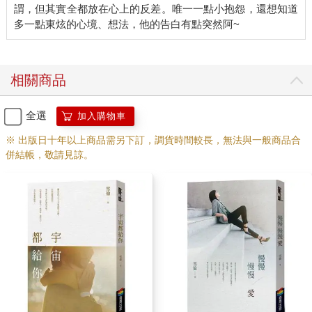
謂，但其實全都放在心上的反差。唯一一點小抱怨，還想知道
「好。」我點了下頭，再抬起頭時，樂晴已經像風吹過一樣不見
了。我並沒有在趕案子，我只是在和自己說話而已。每一天，我
都會花上很多時間和自己對話，不是我有多想了解自己，而是我
只敢跟自己對話。
相關商品
走出房間，明怡和依依也坐在餐桌前了。依依對我招招手，要我
坐到她旁邊去，她是我見過最美麗大方的祕書。明怡給了我一個
全選
加入購物車
微笑，她是我見過氣質最好的飯店領班。樂晴添好了飯放在我的
面前，她是我見過最有活力最可愛的早餐店老闆。
※ 出版日十年以上商品需另下訂，調貨時間較長，無法與一般商品合
這些稱讚，常常到了嘴邊又被我吞了回去。
併結帳，敬請見諒。
我開不了口，只能放在心裡，用行動表示。我努力地吃著飯、配
著菜，聽著她們三個人聊今天發生的事。
明怡遇到爛客人，把飯店房間的電視弄壞就算了，還硬要說電視
害他受傷，向飯店索取精神賠償。明怡生氣，我也跟著她生氣。
依依說情人節尚昱哥要帶她去關島玩，還要帶上依依的爸爸媽
媽，全家一起出去旅行。看依依開心，我也覺得開心。樂晴說大
勇太專心打電動，湯麵想要加醋，不小心加到醬油，鹹到他差點
哭出來。樂晴覺得他好蠢，我也覺得他很蠢。