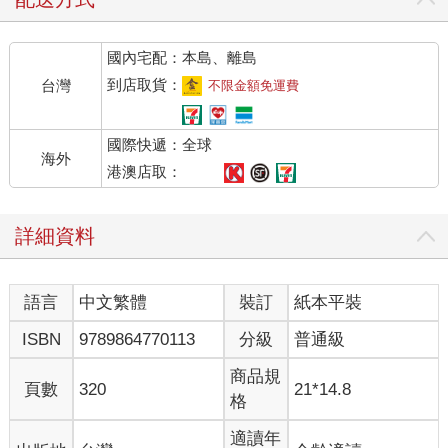
難，祂們都非常小氣。
國內宅配：本島、離島
不過，爸媽說最近我好多了，至少我願意多講幾句話；哥哥也說
我好多了，至少我肯久久露出一些笑容。聽他們這麼說，我好像
到店取貨：
台灣
不限金額免運費
也覺得自己好多了，不知道是他們說服了自己，還是我說服了他
們。
國際快遞：全球
海外
他們都很慶幸，十幾年前我離開新竹之後，來到了這裡。
港澳店取：
這裡是我的家，比有爸媽在的家，更要像家。
詳細資料
在這個家裡，沒有人知道，我其實有個可怕的祕密。所以我可以
假裝什麼事都沒有發生，不會有人挖掘我的過去，但在那個真正
語言
中文繁體
裝訂
紙本平裝
的家裡，我多希望發生的那些過去，都只是我一個人的祕密。
ISBN
9789864770113
分級
普通級
對我來說，有些事，自己痛苦就好。
商品規
頁數
320
21*14.8
「朱——立——湘，右手離開妳的滑鼠，屁股離開妳的椅子，出
格
來吃飯！」樂晴的聲音總是如此宏亮，雖然她男友大勇總說他耳
朵快炸掉，但我好喜歡，我一直很想建議她，如果不開早餐店，
適讀年