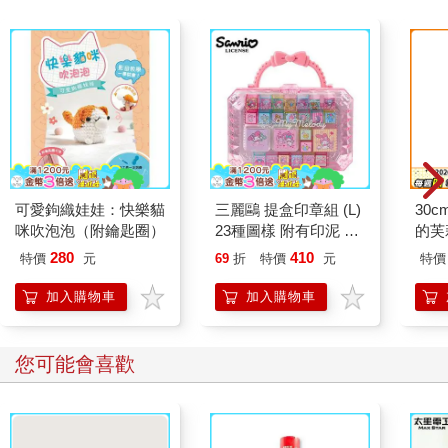
湘笑起來怎麼這麼可愛？」
頓時，我的心好像打翻了一瓶可樂，氣泡無限竄流，但並不是因
為尚昱哥，而是曾經，也有個人總愛對我做這樣的動作，說這樣
的話。熟悉的心動加上回憶突然湧起的恐慌，我低下頭，手有點
顫抖地點開剛進來的電子郵件，試圖轉移注意力。
又是一樣的內容。
「親愛的力想，您好，自由設計公司歡迎您加入我們的團隊。」
力想是我在業界使用的名字，用力去想未來，用力地不再想過
可愛鉤織娃娃：快樂貓
三麗鷗 提盒印章組 (L)
30
去，再加上剛好是我名字的諧音，就這麼用了好幾年。最重要的
咪吹泡泡（附鑰匙圈）
23種圖樣 附有印泥 手
的芙
是，我想把我的名字藏起來，也把我自己藏起來。
帳印章 迷你印章 印章
280
410
特價
元
69
折
特價
元
特價
組 美樂蒂 大耳狗 酷洛
像我這種人，很難相處。
米
加入購物車
加入購物車
我把信移入垃圾信件匣，接著打開客戶的郵件，「朱小姐，我們
看過草圖，基本上非常滿意，但人物的設計可以再可愛一點嗎？
您可能會喜歡
畢竟是舒壓商品，可愛一點比較討喜。」
但我覺得，現在要越醜越可愛，不完美的東西才真的貼近事實。