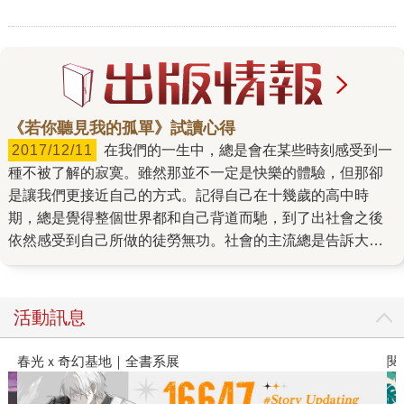
《若你聽見我的孤單》試讀心得
2017/12/11
在我們的一生中，總是會在某些時刻感受到一
種不被了解的寂寞。雖然那並不一定是快樂的體驗，但那卻
是讓我們更接近自己的方式。記得自己在十幾歲的高中時
期，總是覺得整個世界都和自己背道而馳，到了出社會之後
依然感受到自己所做的徒勞無功。社會的主流總是告訴大家
要積極要上進，不要安逸的過每一天的生活，可是我總是不
知道該怎麼告訴別人自己真實存在的無力和厭世。 可是，我
並不是一個脫離群體的人，我必須要在每天朝七晚六的生活
活動訊息
中嘗試賺取生活的資金，然後期待下班和假日短暫的小確
幸。所以雪倫這本書的書名《若你聽見我的孤單》在一開始
閱讀漫遊錄-2026上半年暢銷榜
飢
就打動我了！在這個仇女、厭女的社會裡，真的需要有一些
溫暖的文字讓刺蝟般的個體有擁抱的可能。雖然這樣的文案