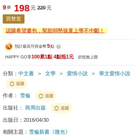
198
9
折
元
220
元
買整套
認購希望書包，幫助弱勢孩童上學不中斷！
5
預計最高可得金幣
點
?
100累1點 4點抵1元
HAPPY GO享
折抵無上限
分類：
中文書
＞
文學
＞
愛情小說
＞
華文愛情小說
追蹤
作者：
雪倫
追蹤
出版社：
商周出版
追蹤
出版日：
2016/04/30
相關主題：
雪倫新書《微光》