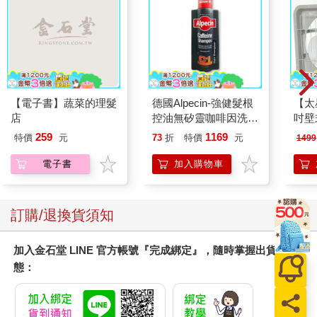
我耳尖的聽到樓上突然發出地板撞擊的聲音，抬起頭往天花板一
看，聲音卻消失了。是我的幻覺嗎？
依依看著一臉疑惑的我說：「不好意思喔！這個水電工有點不合
格，沒看過換個燈泡這麼久的。」
【電子書】蔬菜的理髮
德國Alpecin-強健髮根
【太
我給依依一個微笑，尚昱哥馬上為自己說話，「我是在順便檢查
店
控油無矽靈咖啡因洗髮
吋壁
其他燈管有沒有問題好嗎？我這叫細心，懂嗎？」
凝露375ml/瓶-C1強健
機)
259
1169
特價
元
73
折
特價
元
1499
髮根(護髮洗髮精/男士
「懶得懂，你快點一點，立湘要工作了。」依依故意搖了兩下工
調理頭皮洗髮液/0矽靈
電子書
加入購物車
作梯，尚昱哥在上面發出娘們般的叫聲。
滋潤洗頭髮水/一般髮
質適用)
我笑著低下頭，回覆客戶的信件。我堅持自己的設計，雖然我知
訂購/退換貨須知
道最後我會妥協，但在妥協之前，讓我掙扎個一兩次也好。
按下傳送鍵，我又聽到樓上傳來聲音。我猛然抬起頭，依依發覺
加入金石堂 LINE 官方帳號『完成綁定』，隨時掌握出貨動
我的不對勁，問我，「怎麼啦？」
態：
「有沒有聽到奇怪的聲音？」我指指天花板。