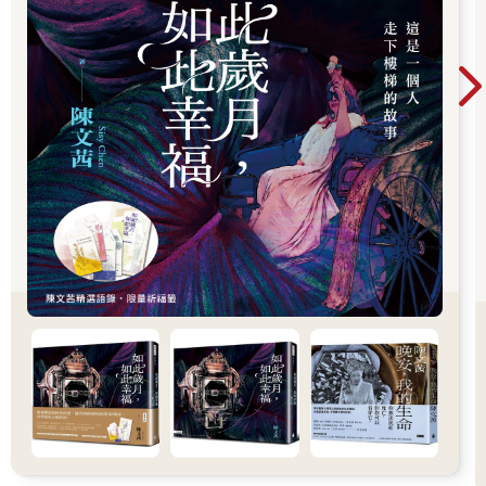
我很抱歉，我在心裡說著。對話最後還是以沉默結束。
掛掉電話，我走回餐桌繼續吃飯，或許應該說是發洩地吃著飯，
對如此懦弱的自己生氣，惱怒自己的沒用，不過就是回去自己的
家，那麼多年了，我卻還是害怕。
「欸，妳快噎死了，朱立湘！」我一抬起頭，就看到樂晴用眼神
警告我放慢速度。
我回過神，速度開始放緩，聽著她們三人的閒話家常，心情逐漸
平靜。我刻意和這個世界拉遠距離，是為了完美隱藏自己的弱
點，慶幸的是，她們從未因為自己在我的人生中佔有極大重量，
而要求我曝露我自己。
這年頭，用「愛」這個字來勒索情感，似乎成了理所當然的事。
吃完飯，回到房間坐到電腦前，準備開始熬夜工作。我是設計
師，自然生活作息也得像個設計師，但並不是因為我晚上比較有
靈感，而是我討厭晚上，我害怕黑暗，我無法在漆黑的房間裡入
睡。
我的房間總是比別人多了好幾盞燈，環保這件事，我很抱歉，只