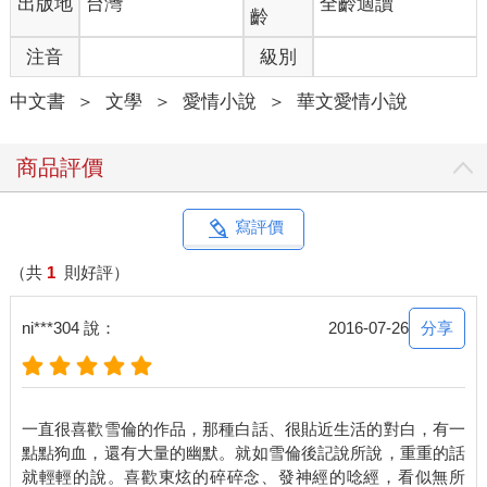
出版地
台灣
全齡適讀
可以去當助選員。光聽她的聲音，就值得大家投下一票。
齡
注音
級別
樂晴是我的房東，我在這裡住了十幾年，她像我的第二個媽媽，
幫我張羅所有生活上的事，一餐也沒有讓我餓到。而另外兩個室
中文書
＞
文學
＞
愛情小說
＞
華文愛情小說
友，明怡和依依，是在我遇到惡質無良房東時，撿我回家的恩
人。
商品評價
她們像姊姊般疼愛我、照顧我，給了我很多的溫暖和關心。我很
感謝她們，這十幾年來，她們慢慢成為了我的支柱，但這些事，
我從來沒有告訴過她們。
寫評價
我不是不會講話，而是忘了怎麼表達。
（共
1
則好評）
但沒關係，我的聲音、我的感覺一點都不重要，在這個世界上，
分享
ni***304 說：
2016-07-26
我只想無聲地、隱形地活著，這樣就好了。
手才剛離開滑鼠，門就瞬間被打開了。
一直很喜歡雪倫的作品，那種白話、很貼近生活的對白，有一
「朱立湘，不管妳案子有多趕，現在馬上出來吃飯，right
點點狗血，還有大量的幽默。就如雪倫後記說所說，重重的話
now！」樂晴穿著圍裙，擔心我又要趕設計稿不吃不喝。
就輕輕的說。喜歡東炫的碎碎念、發神經的唸經，看似無所