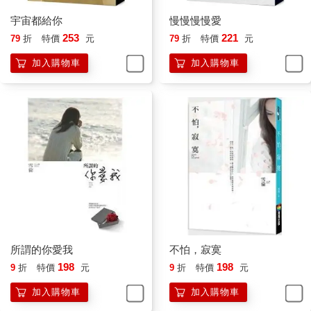
宇宙都給你
慢慢慢慢愛
十幾年來，我陪著她們感受生活，只是我從來沒有表達出來。
253
221
79
折
特價
元
79
折
特價
元
「對了，立湘，妳那個工作桌該換了，都用七、八年了，上次拿
加入購物車
加入購物車
衣服到妳房間，桌角的小木刺都翻出來了。我訂了一個，應該後
天會送來，再叫大勇幫妳組裝一下。」依依突然抬起頭對我說。
我點了點頭，我真不知道那張桌子竟然已經用了這麼多年。
「案子趕得如何？」明怡挾了塊沙茶牛肉到我碗裡，繼續問，
「趕完了？」
我搖搖頭。
她又多挾了兩塊到我碗裡，「那多吃一點。」
所謂的你愛我
不怕，寂寞
我微笑，咀嚼著溫暖的滋味。
198
198
9
折
特價
元
9
折
特價
元
電話鈴響，樂晴起身到客廳接起電話。從她回應的方式和語調，
加入購物車
加入購物車
我知道接下來會喊出我的名字。