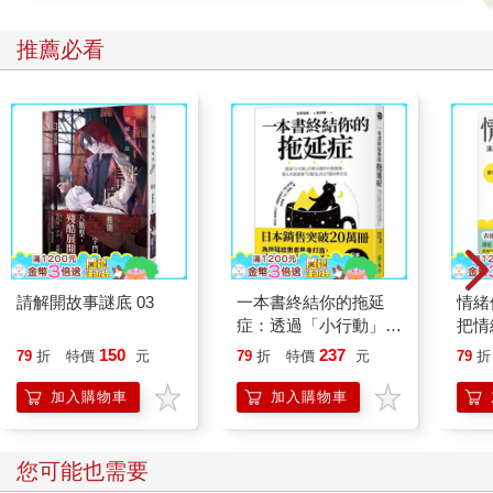
能留給身體健康的人努力，我有怕黑的病。
推薦必看
我害怕突然停電，或燈泡壞掉，那我會頓時崩潰，不是開玩笑
的。曾經，這棟老舊的公寓在凌晨三點大跳電，房間頓時黑成一
片，我在房間裡痛哭大叫，依依馬上衝到我房間抱著我，明怡拿
了好幾支手電筒進來，樂晴則立刻打電話詢問電力公司。
雖然只是短暫停電五分鐘，我卻病了一個星期，樂晴後來還帶我
去收驚。現在我的床頭掛了一大串護身符，哪一國的神都有，她
們出國時都會為我求平安。可能也因為這樣，這棟大樓就沒有再
跳過電了。
請解開故事謎底 03
一本書終結你的拖延
情緒
電腦傳出「叮咚」一聲，我打開收件匣的同時，依依也打開了我
症：透過「小行動」打
把情
房間的門，「立湘，妳日光燈有一管燒壞了，我叫康尚昱幫妳換
開大腦的行動開關，懶
誰都
喔！」
150
237
79
折
特價
元
79
折
特價
元
79
折
人也能變身「行動派」
的37個科學方法
加入購物車
加入購物車
我抬起頭，看著上面五支日光燈，真的有一支不亮，而我居然沒
有發現。我微笑地看著依依點了點頭，依依走進來，後面跟著尚
昱哥，他拿著一支新的日光燈和工作梯，「環保燈管！」他炫耀
您可能也需要
地對我說。我笑了笑，尚昱哥走到我旁邊摸摸我的頭，「我們立