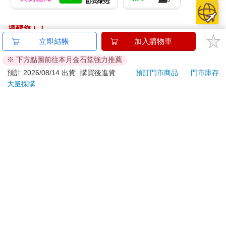
依依很努力地聽了一下，然後搖頭。突然「嘰」的一聲出現金屬
磨擦的聲音，我和依依都嚇了一跳，往聲音發出的方向看去，原
來是尚昱哥在故意轉動日光管的聲音。他看到我們的反應，在工
提醒您！！
作梯上笑得很開心。
金石堂及銀行均不會請您操作ATM! 如接獲電話要求您前往
立即結帳
加入購物車
ATM提款機，請不要聽從指示，以免受騙上當！
※ 下方點圖前往本月金石堂強力推薦
下一秒，我馬上同情起他。
退換貨須知：
預計 2026/08/14 出貨
購買後進貨
預訂門市商品
門市庫存
依依用力搖著工作梯，重心不穩的尚昱哥就這樣跌在地上，標準
大量採購
**提醒您，鑑賞期不等於試用期，退回商品須為全新狀態**
的不作死就不會死，有時候，把自己逼到絕路的就是自己。
依據「消費者保護法」第19條及行政院消費者保護處公告之
「通訊交易解除權合理例外情事適用準則」，以下商品購買
依依生氣地轉身離開，尚昱哥狼狽地收拾殘局追出去。我聽見依
後，除商品本身有瑕疵外，將不提供7天的猶豫期：
依在外頭吼尚昱哥，「隨手關門，你給我吵到立湘試試看！」兩
易於腐敗、保存期限較短或解約時即將逾期。（如：生
秒後，尚昱哥喘吁吁地對我說：「立湘，工作加油！」。
鮮食品）
依消費者要求所為之客製化給付。（客製化商品）
看見我點頭，他快速地關上門。抬起頭，我從電腦螢幕裡，看到
報紙、期刊或雜誌。（含MOOK、外文雜誌）
反射出來的我的影像，臉上正微笑著。媽媽說得對，我的笑容真
經消費者拆封之影音商品或電腦軟體。
的變多了，住在這裡，總有一天會痊癒的吧！我想。
非以有形媒介提供之數位內容或一經提供即為完成之線
打開另一個工作檔案夾，決定今天要完成某公司委託的Logo改造
上服務，經消費者事先同意始提供。（如：電子書、電
案。
子雜誌、下載版軟體、虛擬商品…等）