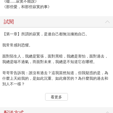
《噓......寂寞不能說》
《那些愛，和那些寂寞的事》
試閱
【第一章】所謂的寂寞，是連自己都無法擁抱自己。
我常常感到恐懼。
面對陌生人，我總是緊張，面對黑暗，我總是害怕，面對過去，
我總是喘不過氣，而面對未來，我總是不知道它在哪裡。
哥哥常告訴我：誰沒有過去？這我當然知道，但我疑惑的是，為
什麼上天給我的，是如此沉重、如此痛苦的？為什麼我的過去和
別人不一樣？
是我做錯了什麼嗎？
看更多
為什麼這樣的過去是發生在我身上？這是我每天都在問上天的問
題。當然，老天爺從未給過我答案，說什麼神愛世人、救苦救
配送方式