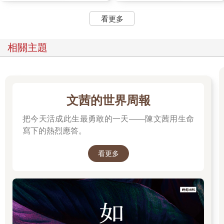
「立湘！電話。」樂晴喊著，而我知道打電話來的是我媽。
看更多
我放下筷子，走到電話旁接過話筒，樂晴順手摸摸我的頭。她總
相關主題
是以為我還是個小孩。
「媽。」這是我今天說的第一句話。
「小湘，記得明天中午要一起吃飯吧？妳爸生日。」媽媽小心翼
文茜的世界周報
翼說著，深怕我又老招地用「要趕案子」來拒絕他們。
把今天活成此生最勇敢的一天——陳文茜用生命
「嗯。」我說，即使我最討厭的事就是踏出這個門，到外面那個
寫下的熱烈應答。
我不熟悉的世界，但爸爸生日，無法當個正常女兒的我，唯一能
做的，也只有在他們生日的時候努力正常。
看更多
我聽到媽媽在電話那頭鬆了好大一口氣，「那明天晚上要不要留
在家裡睡？」媽媽試探性地進階詢問。「我還有案子要趕。」終
究，我還是說了這一句。
「沒關係，能吃頓飯我就很開心了。」媽媽失望的語氣從電話裡
傳了過來。