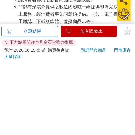
好自己拖著飢餓的腳步來到合作社，買個了無新意卻物超所值的
非以有形媒介提供之數位內容或一經提供即為完成之線
蘋果麵包。
上服務，經消費者事先同意始提供。（如：電子書、電
「蘋果麵包十五塊喔。」
子雜誌、下載版軟體、虛擬商品…等）
就在我把十塊和麵包放到櫃檯時，阿姨說出了這句晴天霹靂的
已拆封之個人衛生用品。（如：內衣褲、刮鬍刀、除毛
立即結帳
加入購物車
話。
刀…等）
「阿姨！昨天才十塊，今天怎麼就十五塊了，通貨膨脹得也太快
※ 下方點圖前往本月金石堂強力推薦
若非上列種類商品，均享有到貨7天的猶豫期（含例假
了吧！」我身上可是連一毛都擠不出來啦。
日）。
預計 2026/08/15 出貨
購買後進貨
預訂門市商品
門市庫存
阿姨比了牆壁上貼的公告，「今天起開始漲價，那公告已經貼了
大量採購
辦理退換貨時，商品（組合商品恕無法接受單獨退貨）必須
一個月，妳每天來合作社都沒有看到嗎？」
是您收到商品時的原始狀態（包含商品本體、配件、贈品、
我順著阿姨的手指看過去，還真的有個公告，且用POP寫得十分
保證書、所有附隨資料文件及原廠內外包裝…等），請勿直
漂亮，吼，可是人家的眼睛只會看食物，而且貼那麼高，根本歧
接使用原廠包裝寄送，或於原廠包裝上黏貼紙張或書寫文
視我這個矮子，哪看得到啦。
「那阿姨，讓我欠著，明天再來補五塊可以嗎？」我眨著眼睛。
字。
阿姨微笑，然後搖頭。
退回商品若無法回復原狀，將請您負擔回復原狀所需費用，
喔不，是要餓死我啊！
嚴重時將影響您的退貨權益。
「五塊而已，我幫妳付吧。」結果排在我後面的男生如佛祖釋放
的蜘蛛絲一般，放了五塊到桌面上。
「喔！太感謝你了，我一定會還你！」我淚光閃閃，轉過去只看
見他襯衫口袋上縫製兩條代表二年級的線，眼睛順著往上，他對
我扯了微笑。