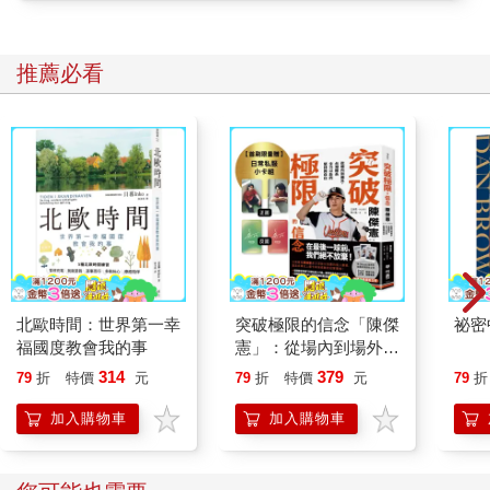
「問題就是雙胞胎姊妹不好控制，小獻和阿奎又沒答應我……」
張元碩沮喪說著。
所以就把壞主意打到我頭上嗎？意思就是說，我很好控制？
推薦必看
我對吉他又沒興趣，這一次我一定要嚴正表示自己不要，所以我
深吸一口氣，開口說：「社長，我愛莫能助，因為……」
「這一次保證在妳練習的時候，每天有早餐吃。」張元碩掛的保
證就跟政客的話一樣不能信。
我可不是當時剛入學的傻妞，才不信，「社長，我真的……」
「只要一天沒早餐，妳就可以不用練習，如何？」
喔？
這句話讓我眼睛一亮，「……保證？」
「發誓。」張元碩此刻以從賊頭賊腦的騙子變成天使，這種保證
我答應了也沒損失。
畢竟早餐只有五十塊實在心寒，我正值成長期，早餐永遠吃不
北歐時間：世界第一幸
突破極限的信念「陳傑
祕密
夠，每天十點就餓。
福國度教會我的事
憲」：從場內到場外，
「那，我就來練一下吉他吧。」輕易就被食物收買的我，未來真
台灣隊長全力以赴的堅
314
379
79
折
特價
元
79
折
特價
元
79
折
是光明一片。
持與自白 （限量典藏
「項微心果然是最好控……不對，是最棒的孩子！」張元碩開心
「日常私服小卡組」）
加入購物車
加入購物車
到都講出真心話，不過無所謂，反正食物才是最重要的。
「妳是白痴嗎？」
如我預料，這件事情讓方琦然知道只換來白眼與辱罵，對，是辱