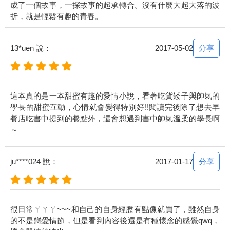
成了一個故事，一探故事的起承轉合。沒有什麼大起大落的波
「猜猜社長會給我們吃什麼？」百花奸詐笑著。
「小氣鬼的他能有個三明治就不錯了。」百合搖頭。
「他明明是射手座，卻比我們三隻金牛還要小氣。」我抱怨。
「不，我們金牛可是很崇高的，那叫節儉，這是美德。」百花立
分享
13*uen 說：
2017-05-02
刻接話。
「而且我們是懂得感恩的人，對方拿多少來，我們就回報多少，
不是小氣，是飲水思源。」百合點頭。
「沒錯，金牛大概是十二星座裡最棒的了。」反正現場是我們三
這本真的是一本甜蜜有趣的愛情小說，看著吃貨矮子與帥氣的
隻牛在，怎麼吹捧都不會得到反對聲浪。
學長的甜蜜互動，心情就會變得特別好!!閱讀完後除了想去早
於是一路我們就如此讚美金牛的偉大順便讚美自己，來到吉他社
餐店吃書中提到的餐點外，還會想遇到書中帥氣溫柔的學長啊
社辦。
吉他社社辦位在本校最偏僻的角落，成員約有三十五，但會出現
的人不到五個。
打開辦公室的門，看見社長張元碩一臉慘澹坐在裡面，而除了他
分享
ju****024 說：
2017-01-17
沒有別人。
「我們該不會是第一個吧？」我小聲問。
「終於！終於有人來了！」張元碩抬起頭來，眼角還有著淚水，
忽然衝過來。
很日常ㄚㄚㄚ~~~和自己的自身經歷有點像就買了，雖然自身
「不要靠我們太近，早餐在哪？」花朵姊妹同步地一個舉起左
的不是戀愛情節，但是看到內容後還是有種懷念的感覺qwq，
手、一個舉起右手，阻止張元碩的靠近。