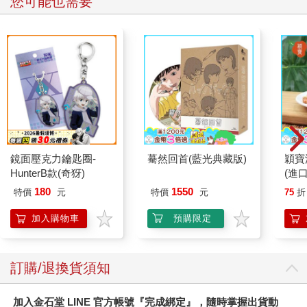
您可能也需要
罵，白痴只是剛開始。
「我從沒見過腦袋這麼蠢的人，為了食物進去一個沒興趣的社
團、為了食物要開始練習不喜歡的東西，妳這貪吃的矮胖子，再
來是不是要為了食物把自己賣掉，或是有人每天送妳早餐吃妳就
跟人交往？」
「大人啊，臣妾惶恐，請不要再罵了～拜託！古云『人為財死，
鳥為食亡』呀，也許臣妾上輩子就是一隻鳥，這輩子才愛吃
呀！」我雙手學著韓劇道歉手勢，合掌不斷來回搓著。
「然後又屬金牛，固執、貪吃又貪財。」方琦然再次白眼。
「貪財乃人之天性，女人要有獨立經濟能力才不用看人臉色
鏡面壓克力鑰匙圈-
驀然回首(藍光典藏版)
穎寶
呀。」我嘿嘿笑著，明明說的話如此正面具有教育意義，但是表
HunterB款(奇犽)
(進
情活像古代奸臣一般。
「如果妳答應了，就不要半途而廢，還要上台表演，真不知道妳
180
1550
特價
元
特價
元
75
折
在想什麼。」
加入購物車
預購限定
「難道熱舞社不用上台嗎？妳明明也被選為上台跳舞一員不
是。」
方琦然還沒露出嫌惡表情，教室走廊已經站著一個捧著鮮花的男
訂購/退換貨須知
學生。
老天，一點也不誇張，真的就是鮮花，居然有人會帶著鮮花來學
校送方琦然。
加入金石堂 LINE 官方帳號『完成綁定』，隨時掌握出貨動