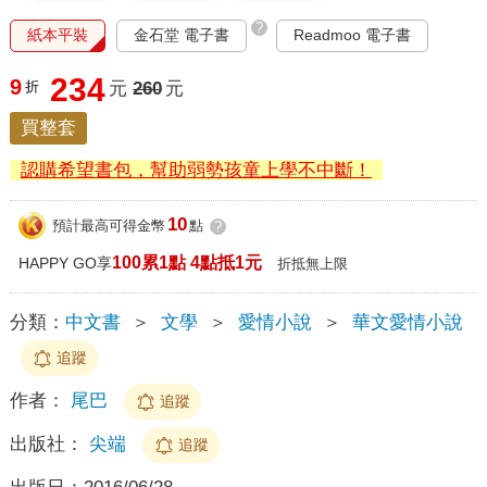
?
紙本平裝
金石堂 電子書
Readmoo 電子書
234
9
折
元
260
元
買整套
認購希望書包，幫助弱勢孩童上學不中斷！
10
預計最高可得金幣
點
?
100累1點 4點抵1元
HAPPY GO享
折抵無上限
分類：
中文書
＞
文學
＞
愛情小說
＞
華文愛情小說
追蹤
作者：
尾巴
追蹤
出版社：
尖端
追蹤