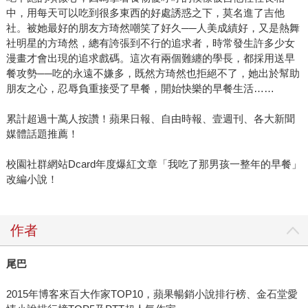
中，用每天可以吃到很多東西的好處誘惑之下，莫名進了吉他
社。被她最好的朋友方琦然嘲笑了好久──人美成績好，又是熱舞
社明星的方琦然，總有誇張到不行的追求者，時常發生許多少女
漫畫才會出現的追求戲碼。這次有兩個難纏的學長，都採用送早
餐攻勢──吃的永遠不嫌多，既然方琦然也拒絕不了，她出於幫助
朋友之心，忍辱負重接受了早餐，開始快樂的早餐生活……
累計超過十萬人按讚！蘋果日報、自由時報、壹週刊、各大新聞
媒體話題推薦！
校園社群網站Dcard年度爆紅文章「我吃了那男孩一整年的早餐」
改編小說！
作者
尾巴
2015年博客來百大作家TOP10，蘋果暢銷小說排行榜、金石堂愛