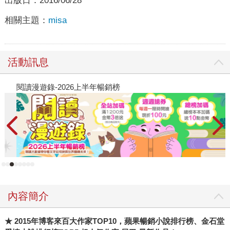
出版日：
2016/06/28
相關主題：
misa
活動訊息
閱讀漫遊錄-2026上半年暢銷榜
飢
內容簡介
★
2015
年博客來百大作家
TOP10
，蘋果暢銷小說排行榜、金石堂