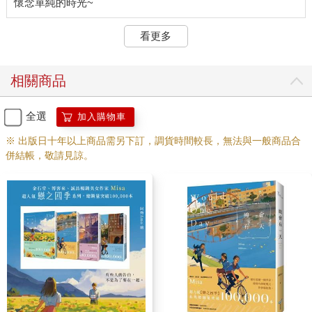
「在那邊，一如往常的冷淡啊。」張元碩指了旁邊，看見我後微
笑，「項微心在這邊呀，太嬌小了都沒看見呢。」
看更多
「謝謝社長的稱讚。」可惡，我等一下要吃多一點東西，吃死
他。
不過當我們看見放在桌子邊緣上的一袋飲料，三隻牛兒都皺了眉
相關商品
頭。
「社長，這難道就是……」我發出疑慮之聲。
「就是請你們的早餐，一人一杯奶茶，還是大杯的，很慷慨
全選
加入購物車
吧。」張元碩得意洋洋。
※ 出版日十年以上商品需另下訂，調貨時間較長，無法與一般商品合
我們三個面面相覷，各自拿了一杯飲料就準備離開。
併結帳，敬請見諒。
「欸欸欸，不要走啊！為什麼每個人過來拿了飲料就走，社長想
要跟你們多聊聊啊！」張元碩驚慌的大喊。
說要請我們吃早餐，可是卻只買了奶茶，還沾沾自喜說什麼大杯
很大方一樣，難怪大家拿著就走。
「我們沒什麼好聊的。」花朵姊妹露出微笑，直接朝社辦外走。
等等我啦！哪有自己先──
我感覺到自己的手腕已經被抓住了，喔天，我有不好的預感。
轉過頭，果然看見張元碩抓著我的手，一臉好可憐看著我。
「我知道只有項微心妳不會離開對不對？」
因為你抓住我的手啊！