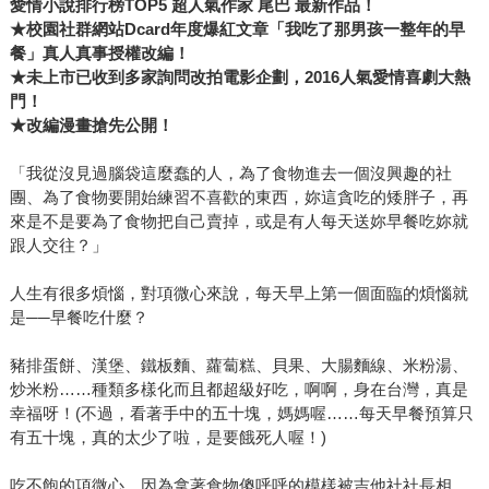
愛情小說排行榜
TOP5
超人氣作家
尾巴
最新作品！
★
校園社群網站
Dcard
年度爆紅文章「我吃了那男孩一整年的早
餐」真人真事授權改編！
★
未上市已收到多家詢問改拍電影企劃，
2016
人氣愛情喜劇大熱
門！
★
改編漫畫搶先公開！
「我從沒見過腦袋這麼蠢的人，為了食物進去一個沒興趣的社
團、為了食物要開始練習不喜歡的東西，妳這貪吃的矮胖子，再
來是不是要為了食物把自己賣掉，或是有人每天送妳早餐吃妳就
跟人交往？」
人生有很多煩惱，對項微心來說，每天早上第一個面臨的煩惱就
是──早餐吃什麼？
豬排蛋餅、漢堡、鐵板麵、蘿蔔糕、貝果、大腸麵線、米粉湯、
炒米粉……種類多樣化而且都超級好吃，啊啊，身在台灣，真是
幸福呀！(不過，看著手中的五十塊，媽媽喔……每天早餐預算只
有五十塊，真的太少了啦，是要餓死人喔！)
吃不飽的項微心，因為拿著食物傻呼呼的模樣被吉他社社長相