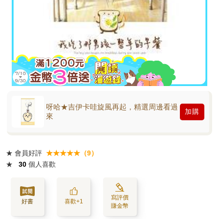
呀哈★吉伊卡哇旋風再起，精選周邊看過
加購
來
★
會員好評
★★★★★（9）
★
30
個人喜歡
寫評價
好書
喜歡+1
賺金幣