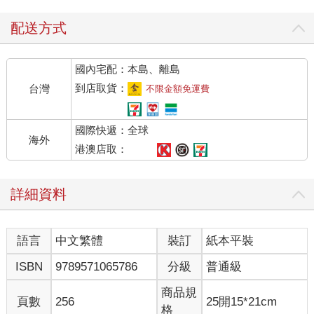
是真的很苦惱耶，這是我人生苦惱前三名。
「哪有啊，我正在成長期耶，這樣子餓肚子會長不高！」我拍了
配送方式
自己剛吃飽卻依然扁平的肚皮。
「妳喔……」方琦然上下打量我，又看了一眼放在我桌上的小冰
國內宅配：本島、離島
奶和鐵板麵，「妳身高已經沒救了，無底洞也沒救了。」
「好過分，就算妳是大美女我也不會原諒妳！」說完我就往她身
到店取貨：
台灣
不限金額免運費
上一跳，不過方大小姐俐落地往旁一閃，讓我撲空，好在伸手矯
健才沒摔倒。
國際快遞：全球
「不能閃呀妳。」我抱怨。
海外
「有胖牛撲過來，為什麼不能閃？」方琦然說完還自己笑了起
港澳店取：
來，嘴角弧度勾勒成美麗笑容。
可惡，雖然不甘心，但是她真的好漂亮，連我這個號稱台灣小美
詳細資料
女的人都會心動。
「項微心，妳還在吃啊！？」
「會越吃越胖喔。」
語言
中文繁體
裝訂
紙本平裝
窗戶外傳來兩個一模一樣的聲音，花朵雙胞胎姊妹站在走廊朝我
這喊著。
ISBN
9789571065786
分級
普通級
「做什麼？今天不是不用晨練嗎？」我皺起眉頭，看著百花和百
合，班上的男生則小小騷動。
商品規
頁數
256
25開15*21cm
雖然我們班有方琦然這位絕世美女、本校校花，還有我這可愛的
格