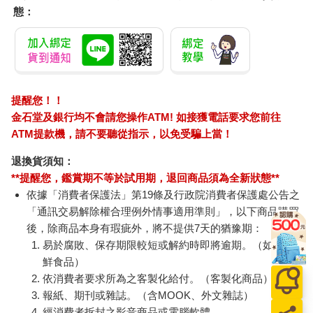
「白痴真是一堆。」方琦然碎念，但還是禮貌性地出去應付對
態：
方，沒幾分鐘那男的便垂頭喪氣拿著花離開。
班上男生發出嘲笑的聲音，同時也散發著絕望的悲哀，畢竟冰山
方琦然是個不可攻破的高牆，什麼都打動不了她，更別說要進入
她的內心。
不只男生，連女生都一樣，不論愛情或是友情，方琦然似乎都不
在乎。
提醒您！！
不過還是要為方琦然平反一下，冰山不是一日造成，漂亮又聰明
金石堂及銀行均不會請您操作ATM! 如接獲電話要求您前往
能幹外加嘴巴不留情的女生，如果沒被排擠反而有些不可思議，
ATM提款機，請不要聽從指示，以免受騙上當！
方琦然只有說過一次：「象妳這樣只愛吃的女生最適合我了。」
所以我猜，她以前一定也經歷過被友情背叛的風霜過往，如今才
退換貨須知：
會寧願孤獨一匹狼也不與他人深交，我大概是她唯一最要好的女
**提醒您，鑑賞期不等於試用期，退回商品須為全新狀態**
性朋友了，想到這不免讓我沾沾自喜，畢竟我是一個如此優秀的
依據「消費者保護法」第19條及行政院消費者保護處公告之
金牛座。
「通訊交易解除權合理例外情事適用準則」，以下商品購買
「妳在傻笑什麼？」她皺著眉頭回到座位邊。
後，除商品本身有瑕疵外，將不提供7天的猶豫期：
「沒呀，我覺得妳能遇到我真是修了好幾輩子福氣。」
易於腐敗、保存期限較短或解約時即將逾期。（如：生
「妳一定又在亂想些有的沒的。」她再次翻白眼，美女翻白眼也
鮮食品）
是很美，所以就不跟她計較了。
依消費者要求所為之客製化給付。（客製化商品）
於是上了兩堂課後來到十點，我的肚子實在餓得受不了，跟方琦
報紙、期刊或雜誌。（含MOOK、外文雜誌）
然借了十塊，對，我就是連十塊都要用借的可憐窮鬼。
經消費者拆封之影音商品或電腦軟體。
總之我借十塊想去合作社買麵包，怎麼求方琦然都不陪我去，只