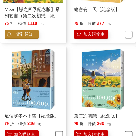
「妳是我們社團最乖的一個。」
是最好使喚的一個吧！
Misa【戀之四季紀念版】系
總會有一天【紀念版】
「所以接下來我要說的，妳一定會答應。」
列套書（第二次初戀＋總會
喔不，我不要聽！
有一天＋秋的貓＋這個寒冬
1110
277
75
折
特價
元
79
折
特價
元
「就是，校慶的時候，我們吉他社要上台表演。」
不下雪）
什麼！？
貨到通知
加入購物車
「可是社長，我們根本沒有在練習啊！」我終於吼出這句話。
好聽點說起來是晨練，講白就是大家聚在社辦吃東西打屁，吉他
社嚴格說起來就是幽靈社團，大多數的社員都是幽靈社員，我連
有哪些社員都不知道。
想當初剛入學時，在社團大舉招生的那天，我原本是要加入美食
研究社，但就在一邊吃東西一邊張望有沒有更符合我理想的社團
時，忽然就被張元碩叫住。
「可愛的學妹妳要不要加入吉他社啊？」他揹著一把大吉他，看
起來頭髮凌亂，也可以硬說是音樂家的滄桑感，總之在那個當下
我沒看出他真正的目的。
「我有想加入的社團了。」我看了旁邊的方琦然，她則用力拉住
我的手往前走。
這個寒冬不下雪【紀念版】
第二次初戀【紀念版】
「別這麼說呀，我們吉他社也很有趣喔，妳想想台灣天團不都是
316
260
79
折
特價
元
79
折
特價
元
高中練吉他，未來就出道當明星了嗎？」張元碩不死心追上來，
還隨便彈了幾個音。
加入購物車
加入購物車