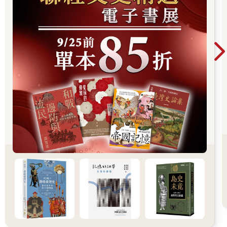
裡面從來沒拿起來過。
同時也發現真相是殘酷的，張元碩小氣得要命根本沒有『主動』
帶過零食，每次都要我說想要離開社團才會趕緊帶個一兩包零食
過來。
吉他社說穿了，就是名存實亡的社團，廣大的幽靈人口，無能卻
不願讓吉他社斷送在他手中，只好招集許多幽靈社員，反正只要
人數到了就不會被廢社。
於是乎就這樣惡性循環，吉他社的社員對吉他都沒興趣。
所以現在忽然說要上台表演，鬼才會勒，我連吉他要怎麼拿都不
知道。
「恕難從命，社長。」所以此刻的我拒絕。
張元碩又用那種好可憐的表情看我，他真的很會擺這種臉，不過
我已經不是天真的孩子，所以用力搖頭。
「沒用的，社長，我連Do、Re、Mi在哪都不知道。」我打算兩手
一攤，不過一隻手還被他抓著，所以只能聳肩。
「基本上吉他是分G、D、F等音名。沒關係，我可以從頭教
妳。」張元碩又再說漂亮話。
「可是，可是上台表演不可能只要一個人啊！」
「還有我啊，還有雙胞胎姊妹也很會彈，或是小獻阿奎他們。」
「那你找他們就好了啊。」我用力甩卻甩不開張元碩的手。