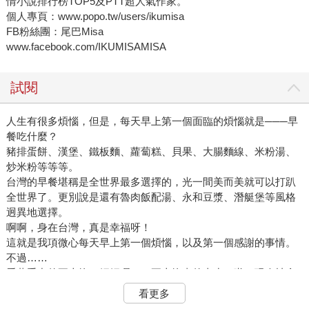
情小說排行榜TOP5及PTT超人氣作家。
個人專頁：www.popo.tw/users/ikumisa
FB粉絲團：尾巴Misa
www.facebook.com/IKUMISAMISA
試閱
人生有很多煩惱，但是，每天早上第一個面臨的煩惱就是───早
餐吃什麼？
豬排蛋餅、漢堡、鐵板麵、蘿蔔糕、貝果、大腸麵線、米粉湯、
炒米粉等等等。
台灣的早餐堪稱是全世界最多選擇的，光一間美而美就可以打趴
全世界了。更別說是還有魯肉飯配湯、永和豆漿、潛艇堡等風格
迥異地選擇。
啊啊，身在台灣，真是幸福呀！
這就是我項微心每天早上第一個煩惱，以及第一個感謝的事情。
不過……
看著手中的五十塊，媽媽喔……五十塊真的太少了啦，現今社會
早餐只給五十塊，是要餓死我喔！
看更多
「基本上，是妳自己吃太多了。」方琦然白眼看待我的煩惱，我