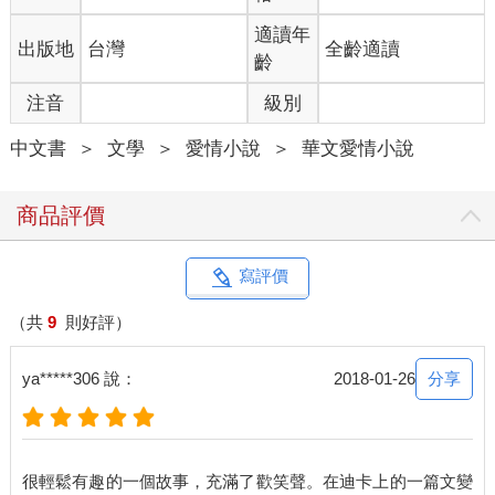
台灣小美女。
但是花朵姊妹也僅是遜色我們一點點的美女，穿上古裝配上她們
適讀年
出版地
台灣
全齡適讀
那空靈的模樣，隨隨便便就是倩女幽魂。
齡
「我不敢相信，妳是忘了嗎？」百花些些瞪大眼睛。
注音
級別
「身為貪吃鬼金牛座一員，妳居然會忘記這件事情？」百合些些
翻白眼。
中文書
＞
文學
＞
愛情小說
＞
華文愛情小說
啊……
在我容量超級小的腦袋之中，隱隱約約浮現了上禮拜吉他社社長
說的話。
商品評價
「慶祝我小考終於及格，下禮拜三請大家吃早餐。」
寫評價
我居然忘記這種大事情！！
二話不說，立刻起身往教室外跑去。
（共
9
則好評）
「胖牛，妳吃完的早餐不收嗎？」方琦然鄙夷指著我桌上那團。
「真是杯盤羊藉呀。」
分享
ya*****306 說：
2018-01-26
「親愛的，幫我收一下。」我回頭對她拋媚眼，「還有不是杯盤
羊藉，是杯盤狼藉，妳最好多看一下國文課本。」
「妳……！」方琦然臉些些紅起，老是講錯成語大概是她唯一弱
點了，不過這弱點看在其他男生眼中卻是最可愛的反差萌。
很輕鬆有趣的一個故事，充滿了歡笑聲。在迪卡上的一篇文變
一走出教室，花朵姊妹左右兩邊分別勾搭上我的肩膀。