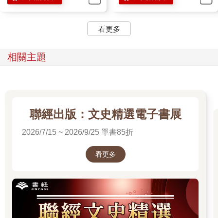
「我沒有想要當明星，我只想吃東西。」
現在想想我當時真的佛心，方琦然根本連理都不理對方，自顧自
看更多
的一直往前走，我卻還會回答張元碩。
「妳喜歡吃東西嗎？」張元碩像是觸碰到開關一樣，眼睛亮起
來，「來我們吉他社，每天都有東西可以吃喔！」
相關主題
他的話讓我停下腳步，方琦然嘖了一聲。
「真的嗎？」我天真的問。
「當然是真的，那些美食社團都是騙人的，根本吃不到什麼好東
西，在吉他社每天都有零食可以吃！我每天都會帶零食去，保證
什麼都有！」他說完就開始彈吉他，一邊唱著『吉他社有好吃的
聯經出版：文史精選電子書展
食物』，一聽就是臨時的自創曲。
可是在那個當下，我就像是被下蠱一樣，天真相信在吉他社可以
2026/7/15 ~ 2026/9/25 單書85折
吃到好多好吃的東西，那個音樂聽起來就像是天籟一樣呀！
所以呢，單蠢如我、天真如我，就這樣加入了吉他社。
看更多
張元碩當然也問了在一旁的方琦然，她這大美女如冰山一樣冷聲
說：「我要加入熱舞社。」
「熱舞社～不有趣～吉他社～比較有趣～」白痴的張元碩如法炮
製又自彈自唱起來，沒想到方琦然全然不吃這套，直接轉頭就
走，徒留一地尷尬。
而後我就加入了吉他社，還意思意思買了把二手吉他，放在社辦