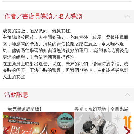
這是屬於我們這一代人的特殊傳說！ 前往【作家書房】網頁
看更多作家推薦
作者／書店員導讀／名人導讀
成長的路上，遍歷風雨，難覓彩虹。
主角踏出校園後，人生開始暴走，各種意外、猜忌、背叛接踵而
來，種族間的矛盾、肩負的責任也隨之壓在肩上，令人喘不過
氣。儘管過往學習的知識還無法很好的運用，或許柳暗花明後是
更深的絕望，主角依舊朝著目標邁進。
在主角身上映射出過去、現在、未來的我們，懵懂時的幸福、成
長時的痛苦、下決心時的艱難，但我們也堅信，主角終將尋覓到
人生的彩虹
活動訊息
春光ｘ奇幻基地｜全書系展
閱