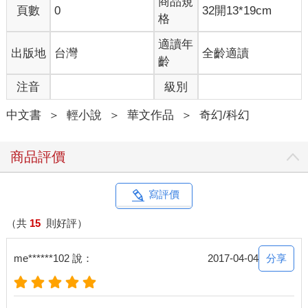
商品規
頁數
0
32開13*19cm
解釋他和五色雞頭剛才還在戒備的原因。
格
……等等，沒有感覺到是我的問題還是他的問題？
還是長久浸泡在摔倒王子日夜想砍掉我的環境中，讓我已經升級
適讀年
出版地
台灣
全齡適讀
到對普通的奇歐妖精挑釁沒感覺了呢！
齡
好，等之後遇到摔倒王子再問他。
注音
級別
……我的人生好像都在不知不覺中升級，這樣到底是好還是壞？
衛兵走過來，仔細檢查我手上的通行證明，接著朝後方一揮手，
中文書
＞
輕小說
＞
華文作品
＞
奇幻/科幻
「是真的，另外附加了紫袍的保證。」
紫袍？
天華樹什麼時候在上面掛保證了？
商品評價
我有點狐疑地看著霹靂彈，有點害怕被這些袍級保證過的東西。
不是說不好，但是他們常常會附掛某種讓人驚恐的功能，還不告
訴持有者。
寫評價
「如果你們是正常商隊，為什麼會和海盜在一起？」確認過證明
真偽後，衛兵再次詢問。「我們收到的舉報是你們這行人鬼鬼祟
（共
15
則好評）
祟地在街道中亂竄，還找上了海盜，讓人覺得你們正在計畫不好
的事。」
分享
me******102 說：
2017-04-04
「我們想打聽一些消息，在街道上隨意挑一名情報販賣者，而且
那位並非海盜。」哈維恩跳下駱駝，走到我和衛兵之間，開始發
揮他原本的功用，「那是一位冒險團團長，你們的舉報出了問