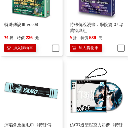
□
走出了幾條街道，我讓五色雞頭去找一間不起眼的偏僻小旅館，
盡量多塞點錢給老闆讓他閉嘴，才終於挾著好補學弟進房間治
療。
特殊傳說Ⅲ vol.09
特殊傳說漫畫：學院篇 07 珍
這家旅店其實條件很不好，一進門就聞到某種霉味，大廳有些髒
藏特典組
亂，角落堆疊一些木酒杯，裡頭還殘留酒水；櫃檯後隱約可以看
236
539
79
折
特價
元
9
折
特價
元
見沒清洗的碗盤，上面有幾隻蒼蠅飛舞，嘗試吸食殘存在碗盤裡
的殘渣。
加入購物車
加入購物車
櫃檯上方懸掛著看不出原形的奇怪乾肉，肉乾氣味混合霉味，實
在無法讓人覺得舒服。
但我們別無選擇，若找太正規的旅店，很可能會再被舉報，只能
暫時先在這種地方將就。
推開房門，霉味果然又是迎面而來。我開了槍，讓米納斯用水氣
簡單清洗房內，霉味才淡去不少，米納斯甚至把床鋪也整理過，
原本發黃的被枕稍微白了些。
把學弟扔在床上，他仍蜷著身體一直抖，完全沒有快要死翹翹的
模樣。看來剛才就算多被包圍一段時間，這參也死不了。
「你沒事吧？」我扠著手，看學弟自己翻過身。
「沒、沒事……」果然沒什麼事的好補學弟抖著身體，慢慢坐起
身，然後把箭折斷、從身體裡拔出來，還帶出一股濃濃的補氣。
演唱會應援毛巾《特殊傳
仿CD造型壓克力吊飾《特殊