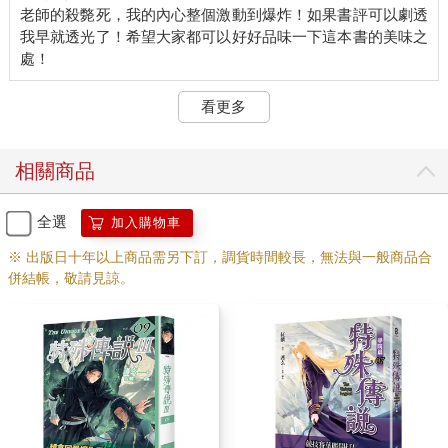
「不用了，我們商隊有自己的方法。」要死，真被拖去綠海灣
老師的殺斃死，我的內心整個激動到爆炸！如果書評可以劇透
治，學弟的身分一秒就曝光了。
我早就透光了！希望大家都可以好好品味一下這本書的美味之
而且仔細一看，學弟身體底下完全沒有血，也沒有什麼奇怪的液
體，整個人就是捲起來一直抖、抖個沒完，那張很可憐的臉氣色
莫名很好，感覺還很有精神。
看更多
沒記錯的話，之前黑色仙人掌挖出來的是人參塊吧？
我有種想衝上去把箭拔出來的衝動。
哈維恩似乎也發現好補學弟的不對勁，拍了我的肩膀一下，臉色
相關商品
不改地對衛兵說：「我的同伴會處理，請先讓他們離開吧，後續
由我與你們詳談。」
衛兵想了想，抬起手，包圍的人群突然整齊劃一地讓開一條路。
全選
加入購物車
「等等，離開之前，你們也得替我們的通行證明加上保證，我們
※ 出版日十年以上商品需另下訂，調貨時間較長，無法與一般商品合
已經被衛兵搜查過一次，暫無可疑之處的證明。」哈維恩指著霹
併結帳，敬請見諒。
靂彈加碼勒索。「這也是避免『誤失』再度產生。」
不得不說，攜帶一隻哈維恩的確很有用——不要短路去砍人的
話。
衛兵看起來有點困惑、有點為難，但估計是因為先砍我們的前
提，最後還真的在霹靂彈上加了一個小光點，作為這支衛兵的巡
查證明。
之後，我就在哈維恩的目送之下，和其他人先行離開。