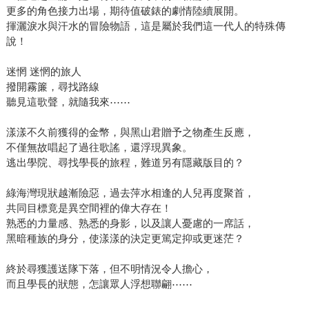
更多的角色接力出場，期待值破錶的劇情陸續展開。
揮灑淚水與汗水的冒險物語，這是屬於我們這一代人的特殊傳
說！
迷惘 迷惘的旅人
撥開霧簾，尋找路線
聽見這歌聲，就隨我來⋯⋯
漾漾不久前獲得的金幣，與黑山君贈予之物產生反應，
不僅無故唱起了過往歌謠，還浮現異象。
逃出學院、尋找學長的旅程，難道另有隱藏版目的？
綠海灣現狀越漸險惡，過去萍水相逢的人兒再度聚首，
共同目標竟是異空間裡的偉大存在！
熟悉的力量感、熟悉的身影，以及讓人憂慮的一席話，
黑暗種族的身分，使漾漾的決定更篤定抑或更迷茫？
終於尋獲護送隊下落，但不明情況令人擔心，
而且學長的狀態，怎讓眾人浮想聯翩⋯⋯