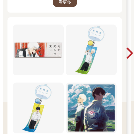
看更多
被噴射機輾過都沒事！」
原來你被噴射機輾過嗎？
我把好補學弟按回床上，轉向哈維恩，「綠海灣那邊……」
哈維恩瞪了學弟一眼，估計本來想把學弟打出去，不過我發問
了，他就乖乖地走過來，看也不看五色雞頭便直接開口：「那些
衛兵知道的也不多，但他們的說法與冒險團相反。」
「相反？」我有點意外。
「他說是海盜先攻擊綠海灣。」
綠海灣的說法與一開始我們聽見的一樣，是海盜先引起紛爭進而
襲擊綠海灣，所以奇歐妖精才會攻擊。與哈維恩對談的衛兵甚至
帶著怒氣說奇歐妖精不會無故招惹事端，他們通常都是處理已發
生的威脅，以及排除對世界有害的不利之物……海盜不就是不利
之物嗎我說，排除他們聽起來好像很合理。
「不過有些部分與冒險團的說法接近，像是有許多海盜船突然出
現，又或者被奇歐妖精擊敗之後再度出現，這讓綠海灣的守備變
得很吃緊，到最後不得不呈報公會。」哈維恩從包裡拿出一卷東
西，恭恭敬敬地交到我手上，「我與他們交換了一些地圖情報，
這裡標示著近期綠海灣遭襲的範圍。」
我攤開地圖，上面的確很詳細地記錄了綠海灣的地形，以及各種
標誌，接著我默默把地圖遞給哈維恩——看不懂妖精字啊！好歹