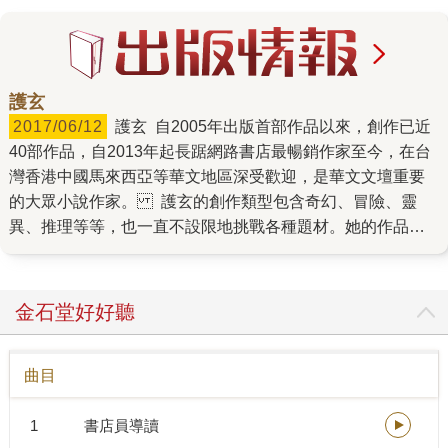
護玄
2017/06/12
護玄 自2005年出版首部作品以來，創作已近
40部作品，自2013年起長踞網路書店最暢銷作家至今，在台
灣香港中國馬來西亞等華文地區深受歡迎，是華文文壇重要
的大眾小說作家。 護玄的創作類型包含奇幻、冒險、靈
異、推理等等，也一直不設限地挑戰各種題材。她的作品在
細膩的鋪陳與鮮明的角色之外，總是帶有輕鬆幽默與正向思
考，不斷帶給讀者閱讀的快樂，也鼓舞了許多年輕人。 護玄
正在閱讀： 《2019477957562》 代表著作：《特殊傳說》
金石堂好好聽
《特殊傳說》是人氣作家護玄的成名大作。 爆笑又緊湊的情
節、青春嗨翻天的想像力與迷人設定， 在不可思議的誇張校
曲目
園生活中，漸次鋪陳各個角色自我成長歷程。 〈恆遠之晝
篇〉是「特傳」系列中的全新篇章， 更多的角色接力出場，
1
書店員導讀
期待值破錶的劇情陸續展開。 揮灑淚水與汗水的冒險物語，