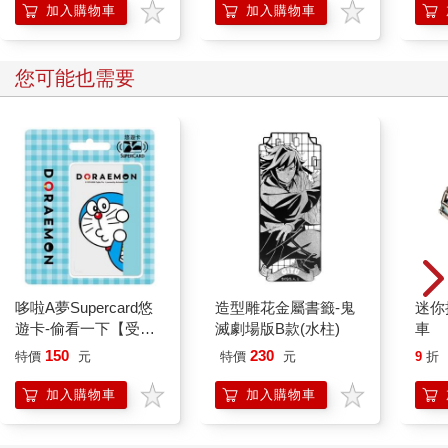
哈維恩的語氣有點看扁我了，我一秒回知道，他才繼續說下去。
加入購物車
加入購物車
「傳唱史中提及白精靈渡口遭到黑影襲擊，所以白精靈揮出尹穆
克英雄劍斬斷土地避免污染，幾千年下來歷經地形改變，成為現
在的海灣斷崖模樣。奇歐妖精未掌握綠海灣前，有不少白色或黑
您可能也需要
色的勢力在這裡尋找白精靈遺留的物品，他們相信白精靈還在渡
口裡留下什麼、甚至可能把英雄劍留下，所以經常發生各種摩擦
紛爭，有一段時間因為爭奪，造成相當多死傷；直到奇歐妖精將
綠海灣納為領土，強行實施奇歐妖精的治理律法，才終止這些無
意義的爭奪。」哈維恩瞥了眼正在打哈欠的五色雞頭，露出「糞
土之牆不可杇也」的厭煩神色。「我打聽過了，海盜或者綠海灣
開始彼此襲擊的最原始點就在此處，我想或許在那邊能夠找到些
線索。」
「嗯，那我們先和夏碎學長會合再看看要怎麼做吧。」我轉過
頭。嗯，很好，好補學弟已經沒有抖那麼厲害了。「學弟你要待
哆啦A夢Supercard悠
造型雕花金屬書籤-鬼
迷你
在這裡嗎？」
遊卡-偷看一下【受託
滅劇場版B款(水柱)
車
「不要！」好補學弟立刻跳起來，「沒事、我沒事！」
代銷】
150
230
沒事就不要衝過來抓我的衣服！
特價
元
特價
元
9
折
再度把學弟從我身上剝掉，我看向五色雞頭，後者一臉無所謂的
加入購物車
加入購物車
樣子，但我很害怕他真的會趁我們不注意的時候去那個古渡頭大
破壞……心好累。
「學長，你身上什麼在發光？」好補學弟的問題把我拉回現實。