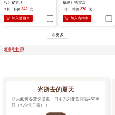
「好可怕……為什麼種族都可以這麼快就傷害其他生命……明明
說》褚冥漾
傳說》褚冥漾
大家都一樣是活著的……」
342
270
9
折
特價
元
9
折
特價
元
「你在說啥鬼話啊，該幹掉的傢伙本來就該幹掉。」五色雞頭有
加入購物車
加入購物車
點不以為然地挑起眉，「今天不宰他，明天他宰你。要當宰人還
是被宰的，沒那麼難選吧！」
「我們那裡不是這樣。」好補學弟淚眼汪汪地看著五色雞頭，
看更多
「大家人都很好，不用宰來宰去，還會互相交換露水。」
真是個和平的菜圃。
不過我大概可以了解好補學弟的糾結，我剛入學那時也是這樣
相關主題
呢，誰知道會有各種東西砍過來，這世界的運作真沒人性。
稍微檢查了下學弟真的沒有受傷，連被貫穿的洞都不見了，只有
空氣中殘留的參味濃了些，完全覆蓋原本的霉味。還好剛才我們
趕緊走人，否則這味道溢出來，綠海灣那些奇歐妖精不覺得奇怪
才有鬼。
看學弟好像沒打算抖完，我也懶得去開導他，正想把一行人所在
地告訴哈維恩時，房門突然被敲了兩下，接著被推開，哈維恩居
光逝去的夏天
然就這樣走進來。
……好，我了解你們都有追蹤能力，我不想問了。
超人氣青春驚悚漫畫，日本系列銷售突破450萬
「沒事嗎？」哈維恩看了一眼縮在床上的學弟，挑眉，接著嘖了
冊（包含電子書）！
聲，好像很可惜沒少一個阻礙。
「我才不會有事！」學弟從床上跳起，用力拍拍自己胸口，「我