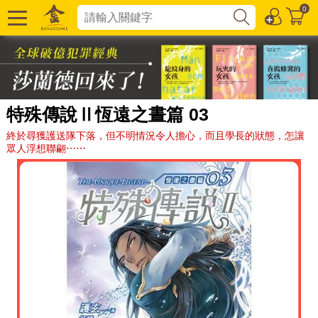
0
特殊傳說Ⅱ恆遠之晝篇 03
終於尋獲護送隊下落，但不明情況令人擔心，而且學長的狀態，怎讓
眾人浮想聯翩⋯⋯