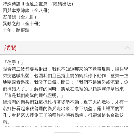
特殊傳說Ⅱ恆遠之晝篇 （陸續出版）
因與聿案簿錄（全八冊）
案簿錄（全九冊）
異動之刻（全十冊）
十年．踏痕歸
試閱
「住手！」
眼看第二波箭要被射出，我也不知道哪來的下意識反應，擋住學
弟突然喊出聲；包圍我們且已搭上箭的衛兵停下動作，整齊一致
地唰唰看過來。我吸了口氣，開口：「我們不是海盜或流寇，你
們搞錯人了。」解釋的同時，將放在包裡的那顆霹靂彈拿出來，
「這是我們商隊的通行證明。」
綠海灣的衛兵們就這樣維持著姿勢不動，過了大約幾秒，才有一
名打扮看起來很普通的衛兵走出來，拿下頭盔，露出裡面的面
孔，看起來與摔倒王子的種族型態有點像，很顯然是名奇歐妖
精。
「你們不是海盜為什麼要抵抗？」衛兵很自動地使用我所用的語