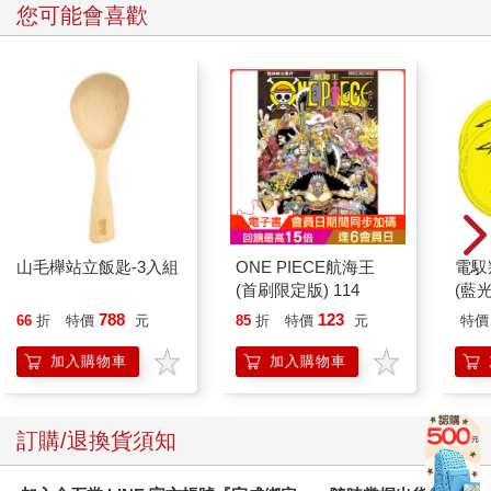
您可能會喜歡
在發光？
我靠！霹靂彈！
連忙拿出那顆彈，但沒在上面看見什麼光，所以我重新翻找了下
口袋，取出不知什麼時候在我口袋裡、正在發著小小光芒的金
幣。金幣上有海女妖的圖案，沒記錯的話，這是之前在追外星人
那兩人給我的東西。
金幣一拿出來，四周突然出現一層細細水霧。
哈維恩瞬間抽出短刀想劈掉金幣。
「等等！」一秒擋住他的刀，我正要把金幣拿開時，後頭就伸出
一隻手抓走金幣。
「漾～你哪來的？」五色雞頭轉著手上的金幣。
山毛櫸站立飯匙-3入組
ONE PIECE航海王
電馭
「……我媽生出來的。」半秒後我收到五色雞頭的雪白之眼。
(首刷限定版) 114
(藍
「這似乎是芬尼爾之幣。」哈維恩收起刀後恭敬地靠過來，說出
788
123
66
折
特價
元
85
折
特價
元
特價
很正經的話。「這是海上通行專用幣，但沒有在陸地上使用，流
通的年代比種族大戰更為久遠，您怎麼會有這個？」
加入購物車
加入購物車
「人家送的。」我也不知道抓外星人二人組怎麼會有這種東西，
當時直覺對方只是給個紀念品，沒想到居然是古董。這世界還真
是人手一堆古董……古董都不值錢了我說，真是好一個土豪世
訂購/退換貨須知
界，「這有什麼用？」
「在古代是用做進出特定渡口或海上商會的證明，芬尼爾幣由掌