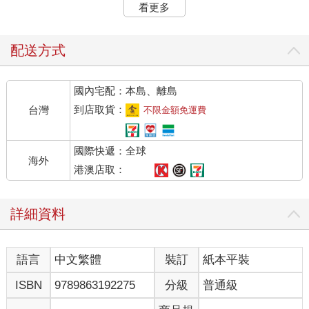
言，這點莫名貼心。「抵抗的通常不是什麼好東西。」
看更多
「你們突然就打過來！正常都會抵抗好嗎！」雖然我很擔心好補
學弟，不過眼下還是讓大家停戰比較重要，不然照他們這樣卯起
來大屠殺，等到我回學院，肯定已經不是被燒魔女可以解決！
配送方式
衛兵想了想，開口：「好吧，就算誤會了你們是海盜，但如果你
們不抵抗，我們打到一半就會發現不對而停手，這樣就不會造成
國內宅配：本島、離島
更多誤會。」
我靠！還要給你們打一半才不會有誤會嗎！摔倒王子你們種族是
到店取貨：
台灣
不限金額免運費
怎麼回事，和燄之谷有血緣關係是吧！
「漾～別跟他浪費口水，大爺——」
國際快遞：全球
「我們確實是商隊，因為兩方都有誤會在先，所以我們也不追究
海外
我們這邊的人被射傷。」我直截了當地打斷五色雞頭的話，瞥見
港澳店取：
哈維恩手還按著武器，大有馬上衝出去把敵人都宰光的氣勢。
總覺得隊伍裡面剩我一個會正常思考好累。
詳細資料
但我現在想要快點離開這個地方，盡快檢查好補學弟的狀況，還
有擺脫這些衛兵，以免他們引來公會的人。
衛兵瞇起眼睛，然後抬起手，讓包圍的衛兵隊伍放下武器，他用
語言
中文繁體
裝訂
紙本平裝
一種怪怪的表情看我，「你也真有膽量，看看你身邊的同伴都已
經發現不對勁了。」
ISBN
9789863192275
分級
普通級
我轉頭看向哈維恩，求解。
「他正在對我們放奇歐妖精特有的威脅。」哈維恩如是說，順便