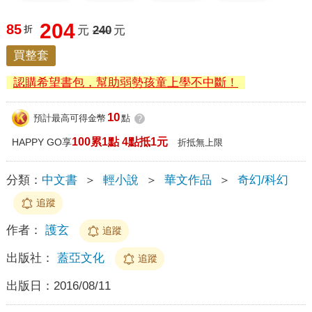
204
85
折
元
240
元
買整套
認購希望書包，幫助弱勢孩童上學不中斷！
10
預計最高可得金幣
點
?
100累1點 4點抵1元
HAPPY GO享
折抵無上限
分類：
中文書
＞
輕小說
＞
華文作品
＞
奇幻/科幻
追蹤
作者：
護玄
追蹤
出版社：
蓋亞文化
追蹤
出版日：
2016/08/11