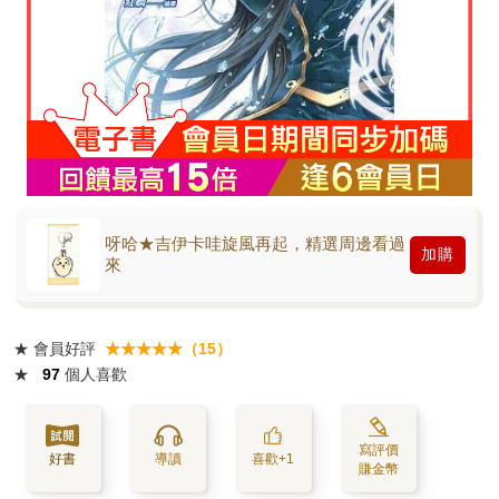
呀哈★吉伊卡哇旋風再起，精選周邊看過
加購
來
★
會員好評
★★★★★（15）
★
97
個人喜歡
寫評價
好書
導讀
喜歡+1
賺金幣