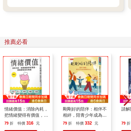
也用通用語標，至少我爛爛的通用語多少還可以勉強讀懂！
哈維恩再度用某種輕微鄙視的表情看我一下，接著把地圖按在桌
上，食指在上面畫出個弧，那些地圖立即浮現起發著微光的影
像，「這一帶是攻擊發生最多的區域。」說著，他引導我看向一
處充滿紅點的地方，有些密集，位置是在港口附近的一座斷崖
邊，「這裡以前發生過不少事件，夜妖精雖然並無與其他白色種
推薦必看
族來往，不過曾自旅行者口傳中聽聞過些許。」
正想開口問是什麼事件，我頭頂突然被往下壓，身後的五色雞頭
很不客氣地探到前面看，「囉囉嗦嗦個蛋，在那邊看半天還不如
直接殺去！」
「不，沒有人要殺去。」我推開五色雞頭，「我們是來找學長
的，不是來火拚。」
「路過火拚沒問題。」五色雞頭朝我比了記拇指。
誰跟你路過火拚沒問題！
「那地方除了攻擊事件比較多以外，以前發生過什麼事？」我無
視五色雞頭的詭笑，決定正經地和哈維恩先講完話。
「這裡在遠古時是一個白精靈渡口，比大戰更久遠，夜妖精有保
情緒價值：消除內耗，
剛剛好的陪伴：相伴不
請解
留下一部分的傳唱史，大致上是白精靈原本使用此處作為『某物
把情緒變得有價值，跟
相絆，陪青少年成為想
體』的接駁渡口……白精靈是原始最純正血統的精靈，這件事您
誰都能自在相處
要的自己
316
332
79
折
特價
元
79
折
特價
元
79
折
應該知道吧？」