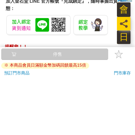
加入金石堂 LINE 官方帳號『完成綁定』，隨時掌握出貨動
管海域的三大水族共同鑄造，持有者可以自由進入限制的區域，
會
態：
或是購買難以入手的珍品。不過在很久以前，各種族變遷，尤其
是白精靈完全退出歷史後，芬尼爾幣就失效了，最後記載僅是充
員
當信物使用，也已經不再看見流通。」哈維恩頓了頓，說道：
「我是在歷史記錄上看過，學校的圖書館有許多罕見歷史記錄，
日
您真應該空出時間好好待在那裡，對您會有幫助。」
……這隻黑小雞知道他開始對我用敬語時通常都是用在嘲諷我上
提醒您！！
面嗎。
金石堂及銀行均不會請您操作ATM! 如接獲電話要求您前往
停售
說好的忠心呢！夜妖精難道都是嘲諷式服從的風格嗎？
ATM提款機，請不要聽從指示，以免受騙上當！
很想朝黑小雞來個白眼，但我不確定他會不會插我眼睛，所以只
※ 本商品會員日滿額金幣加碼回饋最高15倍
好繼續正經話題，「那你知道為什麼會變這樣嗎？」金幣還在發
退換貨須知：
預訂門市商品
門市庫存
光，水霧也還在，不知道是不是我的錯覺，我總覺得這些水霧有
**提醒您，鑑賞期不等於試用期，退回商品須為全新狀態**
點黏黏的，舔一下手還有鹹味，似乎是海水。
依據「消費者保護法」第19條及行政院消費者保護處公告之
「可能你身上有相應的物品。」哈維恩劈手從五色雞頭手裡奪過
「通訊交易解除權合理例外情事適用準則」，以下商品購買
金幣，速度快到五色雞頭一時沒反應過來，等到他做出反應要開
後，除商品本身有瑕疵外，將不提供7天的猶豫期：
揍，我立刻攔住他。
易於腐敗、保存期限較短或解約時即將逾期。（如：生
哈維恩手上浮起一個小小的五角形圖紋，金幣立即回應術法，在
上頭轉起圈，接著室內突然傳來隱隱約約的女性歌聲。我把手肘
鮮食品）
往後一推，正好把尖叫著要撲上來的好補學弟撞回床上去趴著。
依消費者要求所為之客製化給付。（客製化商品）
「失禮了。」哈維恩在我面前側過身，從我背包裡拿出另一樣物
報紙、期刊或雜誌。（含MOOK、外文雜誌）