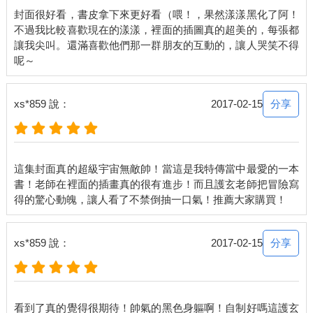
題，以規正與執法聞名的奇歐妖精竟然會無法分辨舉報的真假，
封面很好看，書皮拿下來更好看（喂！，果然漾漾黑化了阿！
真是令人吃驚。讓人感到綠海灣似乎也不是那麼嚴謹，這一點我
不過我比較喜歡現在的漾漾，裡面的插圖真的超美的，每張都
們將列入我們商隊中評估，如果未來綠海灣都是這麼不明道理，
讓我尖叫。還滿喜歡他們那一群朋友的互動的，讓人哭笑不得
恐怕得好好考慮在這裡行商的事情了。」
「唔……」衛兵稍微思考了下，大概是覺得名聲受損不太好，便
退讓了，「關於身分問題，我們會持續追查，驚擾幾位算是我們
的誤失，這點由我代表在這裡向各位致歉，如果幾位須要我們登
分享
xs*859 說：
2017-02-15
門賠罪，我也會按照你們的要求準備。但因為你們仍有和流寇合
作的嫌疑，在綠海灣的這段期間，如果有任何狀況，也請好好配
合我們。」
「我們商隊很樂意配合。」哈維恩很正常地應答，接著開口：
這集封面真的超級宇宙無敵帥！當這是我特傳當中最愛的一本
「既然你們承認是誤失，那綠海灣在某程度上應該賠償我們的情
書！老師在裡面的插畫真的很有進步！而且護玄老師把冒險寫
報損失吧？我們不需要賠禮，但畢竟我們已經付款給情報商人，
綠海灣的衛兵卻將人嚇跑，這部分應該要有些表示。」
「在提出合理要求之前，你們真的不用先看看同伴有沒有事
嗎？」衛兵用悲憫的眼神往我們後方看。
分享
xs*859 說：
2017-02-15
都忘記學弟了！
我連忙回過頭，看著學弟蜷成一團趴在駱駝背上，淚眼汪汪的眼
睛很無助地盯著我。
「綠海灣可以提供醫療……」
看到了真的覺得很期待！帥氣的黑色身軀啊！自制好嗎這護玄