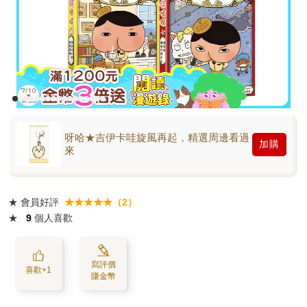
呀哈★吉伊卡哇旋風再起，精選周邊看過
加購
來
★
會員好評
★★★★★（2）
★
9
個人喜歡
寫評價
喜歡+1
賺金幣