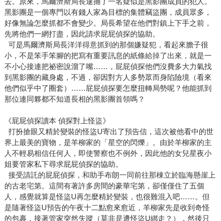
去。原來，馬爾濟斯局長逮捕了一名疑似是黑影團成員的犯人。
黑影團是一個專門以有錢人家為目標的集體竊盜團，成員眾多，
好像無論怎麼抓都不會變少。局長希望在他們對鎮上下手之前，
先將他們一網打盡，因此請求屁屁偵探的協助。
可是馬爾濟斯局長洋洋得意抓到的那個嫌疑犯，看起來膽子很
小，不是笨手笨腳的把寫有重要訊息的紙條給掉了出來，就是一
不小心接連把祕密說溜了嘴……，屁屁偵探他們沒費多大力氣找
到黑影團的藏身處，不過，卻因對方人多勢眾而身陷險境（看來
他們似乎中了圈套）……屁屁偵探要怎麼扭轉局勢呢？他能抓到
那位連同夥都不知道長相的黑影團首領嗎？
《屁屁偵探讀本 偵探對上怪盜》
打扮搶眼又精於變裝的怪盜U寄出了預告信，這次被他看中的世
界上最美的寶物，是羊柳家的「星空的閃爍」。由於羊柳家的主
人不輕易相信任何人，即使警察也不例外，因此他的女兒星夜小
姐要管家私下尋求屁屁偵探的協助。
接受請託的屁屁偵探，和助手布朗一同前往那棟立於臨海懸崖上
的古老宅第。這間有著許多房間的豪華宅第，卻僅僅住了五個
人，感覺就算是怪盜U再怎麼精於變裝，也很難混入吧……。但
是隨著怪盜U預告的午夜十二點愈來愈近，羊柳家先是收到奇怪
的包裹，接著管家突然失蹤（莫非是遭怪盜U綁走？），然後只