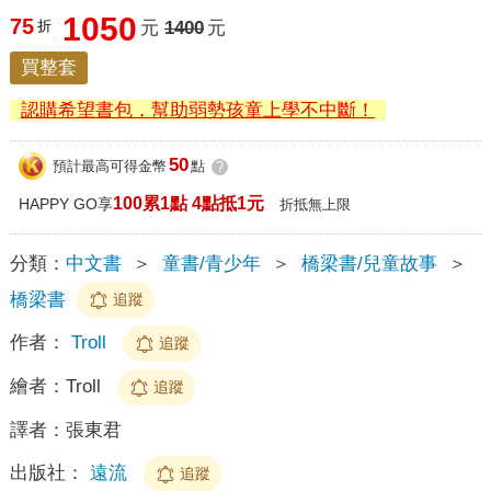
1050
75
折
元
1400
元
買整套
認購希望書包，幫助弱勢孩童上學不中斷！
50
預計最高可得金幣
點
?
100累1點 4點抵1元
HAPPY GO享
折抵無上限
分類：
中文書
＞
童書/青少年
＞
橋梁書/兒童故事
＞
橋梁書
追蹤
作者：
Troll
追蹤
繪者：
Troll
追蹤
譯者：
張東君
出版社：
遠流
追蹤