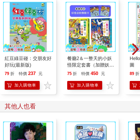
紅豆綠豆碰：交朋友好
餐廳2＆一整天的小妖
Hel
好玩(最新版)
怪限定套書（加贈妖怪
圖
派對舞動卡）
237
450
79
折
特價
元
75
折
特價
元
89
折
加入購物車
加入購物車
其他人也看