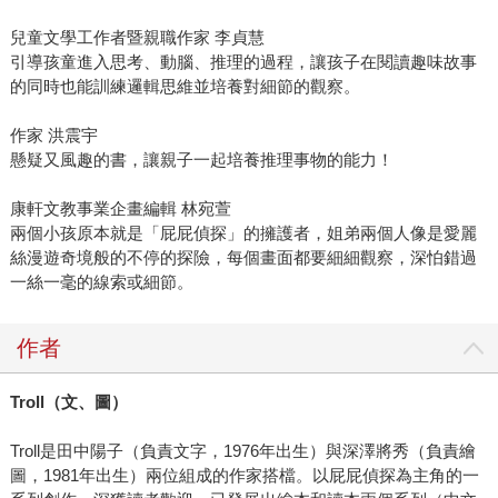
兒童文學工作者暨親職作家 李貞慧
引導孩童進入思考、動腦、推理的過程，讓孩子在閱讀趣味故事
的同時也能訓練邏輯思維並培養對細節的觀察。
作家 洪震宇
懸疑又風趣的書，讓親子一起培養推理事物的能力！
康軒文教事業企畫編輯 林宛萱
兩個小孩原本就是「屁屁偵探」的擁護者，姐弟兩個人像是愛麗
絲漫遊奇境般的不停的探險，每個畫面都要細細觀察，深怕錯過
一絲一毫的線索或細節。
作者
Troll（文、圖）
Troll是田中陽子（負責文字，1976年出生）與深澤將秀（負責繪
圖，1981年出生）兩位組成的作家搭檔。以屁屁偵探為主角的一