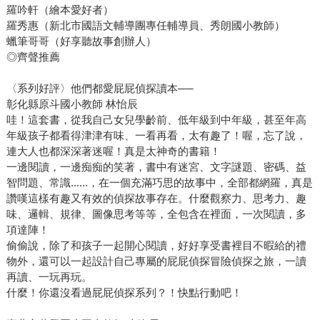
羅吟軒（繪本愛好者）
羅秀惠（新北市國語文輔導團專任輔導員、秀朗國小教師）
蠟筆哥哥（好享聽故事創辦人）
◎齊聲推薦
〈系列好評〉他們都愛屁屁偵探讀本──
彰化縣原斗國小教師 林怡辰
哇！這套書，從我自己女兒學齡前、低年級到中年級，甚至年高
年級孩子都看得津津有味、一看再看，太有趣了！喔，忘了說，
連大人也都深深著迷喔！真是太神奇的書籍！
一邊閱讀，一邊痴痴的笑著，書中有迷宮、文字謎題、密碼、益
智問題、常識......，在一個充滿巧思的故事中，全部都網羅，真是
讚嘆這樣有趣又有效的偵探故事存在。什麼觀察力、思考力、趣
味、邏輯、規律、圖像思考等等，全包含在裡面，一次閱讀，多
項達陣！
偷偷說，除了和孩子一起開心閱讀，好好享受書裡目不暇給的禮
物外，還可以一起設計自己專屬的屁屁偵探冒險偵探之旅，一讀
再讀、一玩再玩。
什麼！你還沒看過屁屁偵探系列？！快點行動吧！