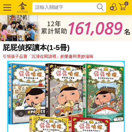
0
屁屁偵探讀本(1-5冊)
引領孩子品嘗「沉浸在閱讀裡」的樂趣和美妙滋味