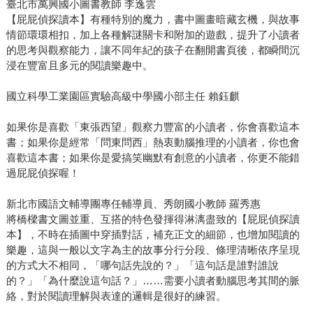
臺北市萬興國小圖書教師 李逸雲
【屁屁偵探讀本】有種特別的魔力，書中圖畫暗藏玄機，與故事
情節環環相扣，加上各種解謎關卡和附加的遊戲，提升了小讀者
的思考與觀察能力，讓不同年紀的孩子在翻開書頁後，都瞬間沉
浸在豐富且多元的閱讀樂趣中。
國立科學工業園區實驗高級中學國小部主任 賴鈺麒
如果你是喜歡「東張西望」觀察力豐富的小讀者，你會喜歡這本
書；如果你是經常「問東問西」熱衷動腦推理的小讀者，你也會
喜歡這本書；如果你是愛搞笑幽默有創意的小讀者，你更不能錯
過屁屁偵探喔！
新北市國語文輔導團專任輔導員、秀朗國小教師 羅秀惠
將橋樑書文圖並重、互搭的特色發揮得淋漓盡致的【屁屁偵探讀
本】，不時在插圖中穿插對話，補充正文的細節，也增加閱讀的
樂趣，這與一般以文字為主的故事分行分段、條理清晰依序呈現
的方式大不相同，「哪句話先說的？」「這句話是誰對誰說
的？」「為什麼說這句話？」……需要小讀者動腦思考其間的脈
絡，對於閱讀理解與表達的邏輯是很好的練習。