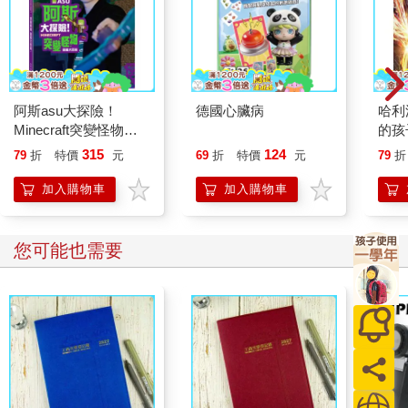
阿斯asu大探險！
德國心臟病
哈利
Minecraft突變怪物圖
的孩
鑑大百科
315
124
79
折
特價
元
69
折
特價
元
79
折
加入購物車
加入購物車
您可能也需要