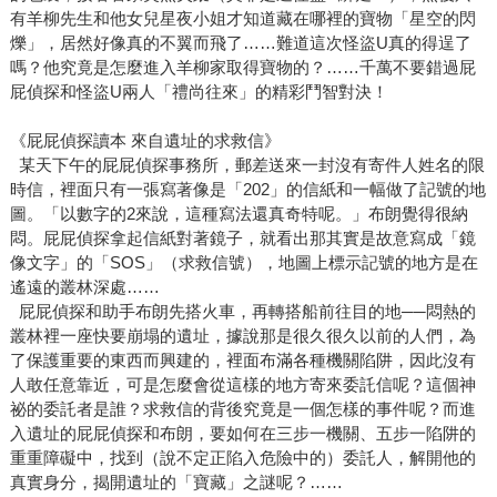
有羊柳先生和他女兒星夜小姐才知道藏在哪裡的寶物「星空的閃
爍」，居然好像真的不翼而飛了……難道這次怪盜U真的得逞了
嗎？他究竟是怎麼進入羊柳家取得寶物的？……千萬不要錯過屁
屁偵探和怪盜U兩人「禮尚往來」的精彩鬥智對決！
《屁屁偵探讀本 來自遺址的求救信》
某天下午的屁屁偵探事務所，郵差送來一封沒有寄件人姓名的限
時信，裡面只有一張寫著像是「202」的信紙和一幅做了記號的地
圖。「以數字的2來說，這種寫法還真奇特呢。」布朗覺得很納
悶。屁屁偵探拿起信紙對著鏡子，就看出那其實是故意寫成「鏡
像文字」的「SOS」（求救信號），地圖上標示記號的地方是在
遙遠的叢林深處……
屁屁偵探和助手布朗先搭火車，再轉搭船前往目的地──悶熱的
叢林裡一座快要崩塌的遺址，據說那是很久很久以前的人們，為
了保護重要的東西而興建的，裡面布滿各種機關陷阱，因此沒有
人敢任意靠近，可是怎麼會從這樣的地方寄來委託信呢？這個神
祕的委託者是誰？求救信的背後究竟是一個怎樣的事件呢？而進
入遺址的屁屁偵探和布朗，要如何在三步一機關、五步一陷阱的
重重障礙中，找到（說不定正陷入危險中的）委託人，解開他的
真實身分，揭開遺址的「寶藏」之謎呢？……