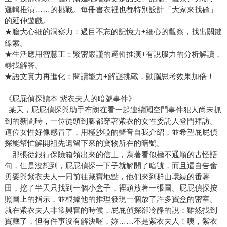
邏輯推演……的挑戰。每冊書衣裡也都特別設計「大家來找碴」
的延伸遊戲。
★膽大心細的洞察力：過目不忘的記憶力+細心的觀察，找出關鍵
線索。
★生活應用智慧王：緊密嚴謹的邏輯推演+有說服力的分析解讀，
尋找解答。
★語文實力再進化：閱讀能力+解謎挑戰，動腦思考效果加倍！
《屁屁偵探讀本 紫衣夫人的暗號事件》
某天，屁屁偵探與助手布朗在看一起連續闖空門事件犯人尚未抓
到的新聞時，一位從頭到腳都穿著紫衣的女性委託人登門拜訪。
這位女性好像感冒了，用極沙啞的聲音自我介紹，並希望屁屁偵
探能幫忙解開祖先遺留下來的寶物所在的暗號。
那張從銀行保險箱領出來的信上，寫著看似極不通順的古怪語
句，但是沒想到，屁屁偵探一下子就解開了暗號，而且還自告奮
勇要與紫衣夫人一同前往藏寶地點，他們來到群山環繞的番薯
田，挖了半天只找到一個小盒子，裡頭放著一張圖。屁屁偵探按
照圖上的指示，並根據他的推理發現一個放了許多寶盒的密室。
就在紫衣夫人非常興奮的時候，屁屁偵探卻冷靜的說：雖然找到
寶藏了，但有件事沒有解決喔，妳……不是紫衣夫人！咦，紫衣