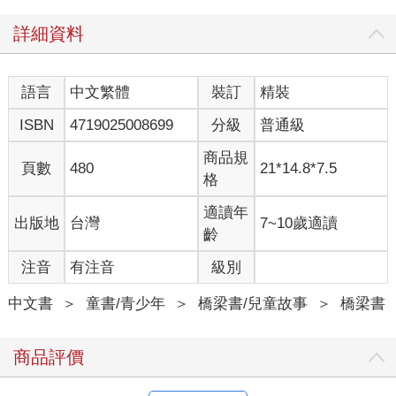
詳細資料
語言
中文繁體
裝訂
精裝
ISBN
4719025008699
分級
普通級
商品規
頁數
480
21*14.8*7.5
格
適讀年
出版地
台灣
7~10歲適讀
齡
注音
有注音
級別
中文書
＞
童書/青少年
＞
橋梁書/兒童故事
＞
橋梁書
商品評價