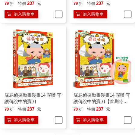
237
237
79
折
特價
元
79
折
特價
元
加入購物車
加入購物車
屁屁偵探動畫漫畫14 噗噗 守
屁屁偵探動畫漫畫14 噗噗 守
護傳說中的寶刀
護傳說中的寶刀【首刷特贈
屁屁偵探主君造型閃卡】
237
237
79
折
特價
元
79
折
特價
元
加入購物車
加入購物車