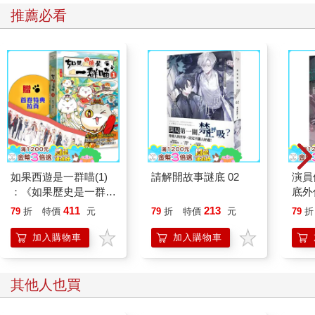
推薦必看
如果西遊是一群喵(1)
請解開故事謎底 02
演員
：《如果歷史是一群
底外
喵》作者最新力作，附
411
213
79
折
特價
元
79
折
特價
元
79
折
【首卷特典】拉頁
加入購物車
加入購物車
其他人也買