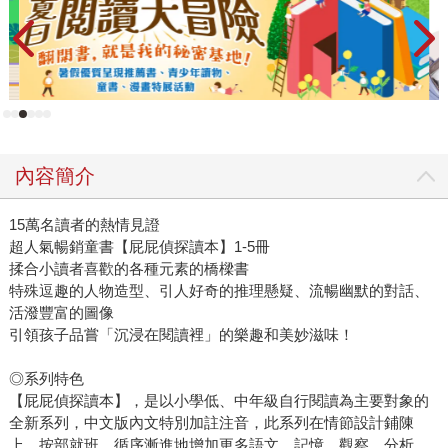
內容簡介
15萬名讀者的熱情見證
超人氣暢銷童書【屁屁偵探讀本】1-5冊
揉合小讀者喜歡的各種元素的橋樑書
特殊逗趣的人物造型、引人好奇的推理懸疑、流暢幽默的對話、
活潑豐富的圖像
引領孩子品嘗「沉浸在閱讀裡」的樂趣和美妙滋味！
◎系列特色
【屁屁偵探讀本】，是以小學低、中年級自行閱讀為主要對象的
全新系列，中文版內文特別加註注音，此系列在情節設計鋪陳
上，按部就班、循序漸進地增加更多語文、記憶、觀察、分析、