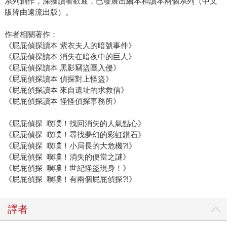
系列創作，深獲讀者歡迎，已發展出繪本和讀本兩個系列（中文
版皆由遠流出版）。
作者相關著作：
《屁屁偵探讀本 紫衣夫人的暗號事件》
《屁屁偵探讀本 消失在暗夜中的巨人》
《屁屁偵探讀本 黑影竊盜團入侵》
《屁屁偵探讀本 偵探對上怪盜》
《屁屁偵探讀本 來自遺址的求救信》
《屁屁偵探讀本 怪怪偵探事務所》
《屁屁偵探 噗噗！找回消失的人氣點心》
《屁屁偵探 噗噗！尋找夢幻的彩虹鑽石》
《屁屁偵探 噗噗！小局長的大危機?!》
《屁屁偵探 噗噗！消失的便當之謎》
《屁屁偵探 噗噗！世紀怪盜現身！》
《屁屁偵探 噗噗！有兩個屁屁偵探?!》
譯者