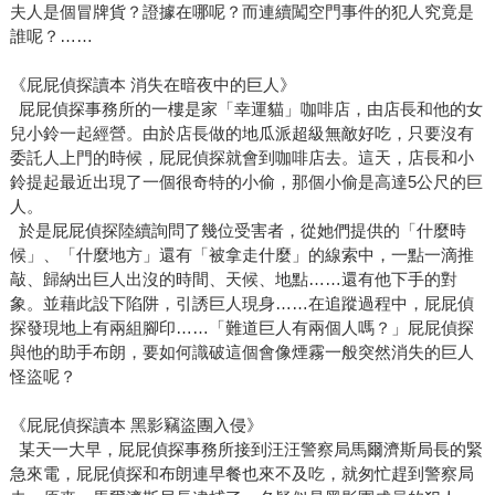
夫人是個冒牌貨？證據在哪呢？而連續闖空門事件的犯人究竟是
誰呢？……
《屁屁偵探讀本 消失在暗夜中的巨人》
屁屁偵探事務所的一樓是家「幸運貓」咖啡店，由店長和他的女
兒小鈴一起經營。由於店長做的地瓜派超級無敵好吃，只要沒有
委託人上門的時候，屁屁偵探就會到咖啡店去。這天，店長和小
鈴提起最近出現了一個很奇特的小偷，那個小偷是高達5公尺的巨
人。
於是屁屁偵探陸續詢問了幾位受害者，從她們提供的「什麼時
候」、「什麼地方」還有「被拿走什麼」的線索中，一點一滴推
敲、歸納出巨人出沒的時間、天候、地點……還有他下手的對
象。並藉此設下陷阱，引誘巨人現身……在追蹤過程中，屁屁偵
探發現地上有兩組腳印……「難道巨人有兩個人嗎？」屁屁偵探
與他的助手布朗，要如何識破這個會像煙霧一般突然消失的巨人
怪盜呢？
《屁屁偵探讀本 黑影竊盜團入侵》
某天一大早，屁屁偵探事務所接到汪汪警察局馬爾濟斯局長的緊
急來電，屁屁偵探和布朗連早餐也來不及吃，就匆忙趕到警察局