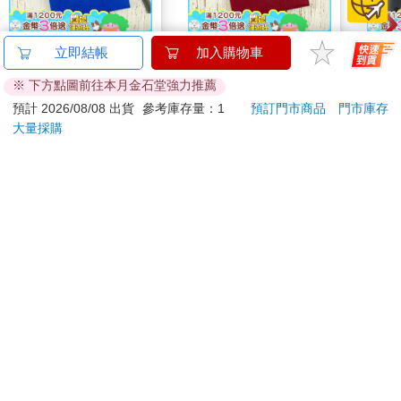
2027-25K線裝支票登
2027-25K線裝支票登
GPL
立即結帳
加入購物車
記簿-藍
記簿-棗
製冷
※ 下方點圖前往本月金石堂強力推薦
290
290
特價
元
特價
元
75
折
預計 2026/08/08 出貨
參考庫存量：1
預訂門市商品
門市庫存
大量採購
加入購物車
加入購物車
您可能會喜歡
【友情牌】18吋機械
MOTOR汽車百科8月
吉伊