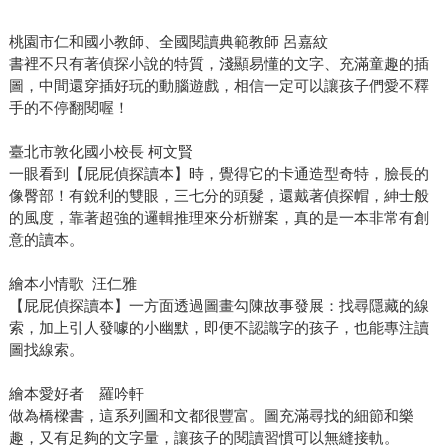
桃園市仁和國小教師、全國閱讀典範教師 呂嘉紋
書裡不只有著偵探小說的特質，淺顯易懂的文字、充滿童趣的插
圖，中間還穿插好玩的動腦遊戲，相信一定可以讓孩子們愛不釋
手的不停翻閱喔！
臺北市敦化國小校長 柯文賢
一眼看到【屁屁偵探讀本】時，覺得它的卡通造型奇特，臉長的
像臀部！有銳利的雙眼，三七分的頭髮，還戴著偵探帽，紳士般
的風度，靠著超強的邏輯推理來分析辦案，真的是一本非常有創
意的讀本。
繪本小情歌 汪仁雅
【屁屁偵探讀本】一方面透過圖畫勾陳故事發展：找尋隱藏的線
索，加上引人發噱的小幽默，即便不認識字的孩子，也能專注讀
圖找線索。
繪本愛好者 羅吟軒
做為橋樑書，這系列圖和文都很豐富。圖充滿尋找的細節和樂
趣，又有足夠的文字量，讓孩子的閱讀習慣可以無縫接軌。