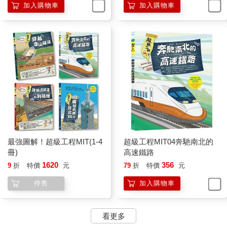
加入購物車
加入購物車
最強圖解！超級工程MIT(1-4
超級工程MIT04奔馳南北的
冊)
高速鐵路
1620
356
9
折
特價
元
79
折
特價
元
停售
加入購物車
看更多