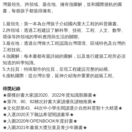
灣最領先、跨領域、最在地、擁有強圖解，並和國際接軌的圖
書，每個孩子都值得擁有。
1.最領先：第一本為台灣孩子介紹國內重大工程的科普圖書。
2.跨領域：透過工程建設了解科學、技術、工程、人文、數學、
環保等跨領域的學科應用與生活的關聯。
3.最在地：透過台灣偉大工程認識台灣環境、區域特色及台灣的
工程技術。
4.強圖解：每本書都有最詳細的圖解，以及進行建築工程所必須
知道的科學知識。
5.大拉頁：特殊製作的拉頁，呈現工程建設完整的結構。
6.接軌國際：從台灣出發，延伸介紹海外重要的超級工程。
得獎紀錄
★榮獲好書大家讀2020、2022年度知識類圖書★
★第78、80、82梯次好書大家讀優良讀物推薦★
★文化部第43、44次中小學生閱讀選介自然科普類十大精選★
★入選2020天下雜誌希望閱讀書單★
★入圍2020年OPENBOOK年度好書★
★入圍2021年書展大獎兒童及青少年圖書★