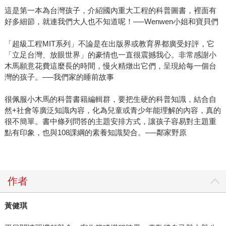
這是第一本為台灣孩子，介紹國內重大工程的科普圖書，裡面有
好多細節，就連我們大人也不知道呢！──Wenwen小姐和寶貝們
「超級工程MIT系列」不論是在出版界或教育界都廣受好評，它
「立足台灣、放眼世界」的豪情也一直很震撼我心。非常感謝小
木馬願意花費這麼長的時間，慢火精燉出它們，呈現給每一個台
灣的孩子。──我們家的睡前故事
很佩服小木馬的科普書籍編輯群，要把生硬的科普知識，結合自
然+社會等廣泛知識內容，化為兒童或青少年能理解的內容，真的
很不簡單。書中條列問答的主題安排方式，讓孩子容易對主題重
點有印象，也與108課綱的素養知識契合。──鄰家野原
作者
黃健琪