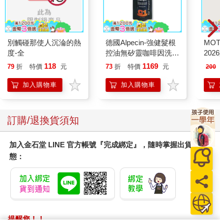
別觸碰那使人沉淪的熱
德國Alpecin-強健髮根
MO
度-全
控油無矽靈咖啡因洗髮
202
凝露375ml/瓶-C1強健
118
1169
79
折
特價
元
73
折
特價
元
200
髮根(護髮洗髮精/男士
調理頭皮洗髮液/0矽靈
加入購物車
加入購物車
滋潤洗頭髮水/一般髮
質適用)
訂購/退換貨須知
加入金石堂 LINE 官方帳號『完成綁定』，隨時掌握出貨動
態：
提醒您！！