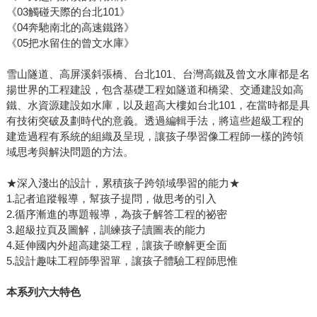
《03觸碰天際的台北101》
《04奔馳南北的高速鐵路》
《05把水留住的曾文水庫》
雪山隧道、高屏溪斜張橋、台北101、台灣高鐵及曾文水庫都是名
揚世界的工程建設，包含基礎工程如隧道和橋梁、交通建設如高
鐵、水資源建設如水庫，以及超高大樓如台北101，在當時都是具
有技術突破及劃時代的意義。透過編輯手法，將這些超級工程的
建造過程有系統的組織及呈現，讓孩子學習像工程師一樣的跨領
域思考與解決問題的方法。
★深入淺出的設計，累積孩子跨領域學習的能力★
1.記者追蹤報導，幫孩子提問，做思考的引入
2.循序漸進的專題報導，為孩子解答工程的祕密
3.超級拉頁及圖解，訓練孩子讀圖表的能力
4.延伸國內外超高建築工程，讓孩子瞭解更全面
5.設計趣味工程師學習單，讓孩子體驗工程師思惟
本系列六大特色