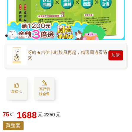
呀哈★吉伊卡哇旋風再起，精選周邊看過
加購
來
寫評價
喜歡+1
賺金幣
1688
75
折
元
2250
元
買整套