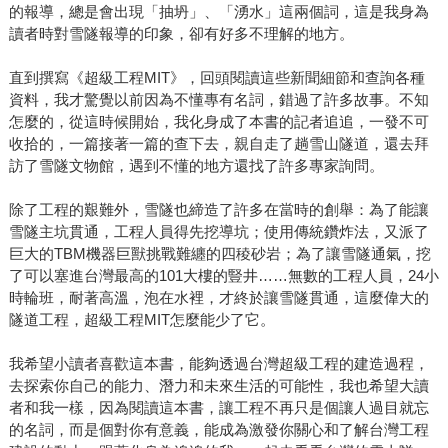
的報導，總是會出現「抽坍」、「湧水」這兩個詞，這是我身為
讀者時對雪隧報導的印象，卻有好多不理解的地方。
直到撰寫《超級工程MIT》，回頭閱讀這些新聞細節和查詢各種
資料，我才驚覺以前因為不懂專有名詞，錯過了許多故事。不知
怎麼的，從這時候開始，我化身成了本書的記者追追，一發不可
收拾的，一篇接著一篇的查下去，親自走了趟雪山隧道，還去拜
訪了雪隧文物館，遇到不懂的地方還找了許多專家詢問。
除了工程的艱難外，雪隧也締造了許多在當時的創舉：為了能讓
雪隧主坑貫通，工程人員得先挖導坑；使用傳統鑽炸法，又派了
巨大的TBM機器巨獸挑戰難纏的四稜砂岩；為了讓雪隧通氣，挖
了可以塞進台灣最高的101大樓的豎井……無數的工程人員，24小
時輪班，耐著高溫，泡在水裡，才終於讓雪隧貫通，這麼偉大的
隧道工程，超級工程MIT怎麼能少了它。
我希望小讀者喜歡這本書，能夠透過台灣超級工程的建造過程，
去探索你自己的能力、潛力和未來生活的可能性，我也希望大讀
者和我一樣，因為閱讀這本書，讓工程不再只是個讓人過目就忘
的名詞，而是個對你有意義，能成為激發你關心和了解台灣工程