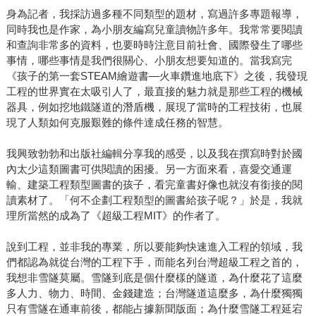
身為記者，我採訪過多種不同類型的題材，寫過許多專題報導，
同時我也是作家，為小朋友編寫兒童讀物許多年。我常常要閱讀
和查詢非常多的資料，也要時時注意目前社會、國際發生了哪些
事情，哪些事情是我們很關心、小朋友想要知道的。當我寫完
《孩子的第一套STEAM繪遊書—火車鑽進地底下》之後，我發現
工程的世界實在太吸引人了，最直接的魅力就是那些工程的機械
器具，例如挖地鐵隧道的潛盾機，展現了當時的工程技術，也展
現了人類如何克服艱難的條件達成任務的智慧。
我興致勃勃和出版社編輯分享我的感受，以及我在撰寫時對於國
內太少這類圖書可供閱讀的困擾。另一方面來看，喜愛交通運
輸、建築工程類型圖書的孩子，看完童書好像也就沒有銜接的閱
讀素材了。「何不企劃工程類型的圖書給孩子呢？」於是，我就
理所當然的成為了《超級工程MIT》的作者了。
說到工程，並非我的專業，所以要能夠快速進入工程的領域，我
們都認為就從台灣的工程下手，而能名列台灣超級工程之首的，
我想非雪隧莫屬。雪隧到底是個什麼樣的隧道，為什麼花了這麼
多人力、物力、時間、金錢建造；台灣隧道這麼多，為什麼獨獨
只有雪隧在通車前後，都能占據新聞版面；為什麼雪隧工程延宕