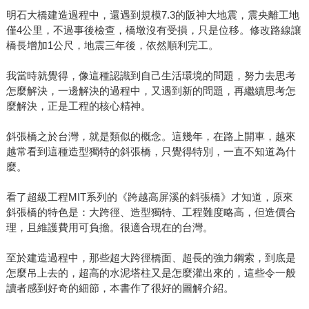
明石大橋建造過程中，還遇到規模7.3的阪神大地震，震央離工地
僅4公里，不過事後檢查，橋墩沒有受損，只是位移。修改路線讓
橋長增加1公尺，地震三年後，依然順利完工。
我當時就覺得，像這種認識到自己生活環境的問題，努力去思考
怎麼解決，一邊解決的過程中，又遇到新的問題，再繼續思考怎
麼解決，正是工程的核心精神。
斜張橋之於台灣，就是類似的概念。這幾年，在路上開車，越來
越常看到這種造型獨特的斜張橋，只覺得特別，一直不知道為什
麼。
看了超級工程MIT系列的《跨越高屏溪的斜張橋》才知道，原來
斜張橋的特色是：大跨徑、造型獨特、工程難度略高，但造價合
理，且維護費用可負擔。很適合現在的台灣。
至於建造過程中，那些超大跨徑橋面、超長的強力鋼索，到底是
怎麼吊上去的，超高的水泥塔柱又是怎麼灌出來的，這些令一般
讀者感到好奇的細節，本書作了很好的圖解介紹。