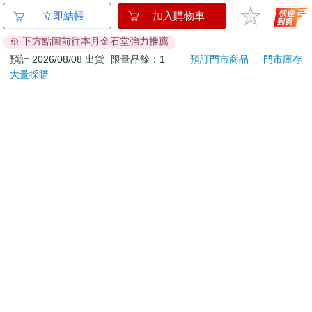
金石堂及銀行均不會請您操作ATM! 如接獲電話要求您前往
立即結帳
加入購物車
ATM提款機，請不要聽從指示，以免受騙上當！
※ 下方點圖前往本月金石堂強力推薦
退換貨須知：
預計 2026/08/08 出貨
限量品餘：1
預訂門市商品
門市庫存
大量採購
**提醒您，鑑賞期不等於試用期，退回商品須為全新狀態**
依據「消費者保護法」第19條及行政院消費者保護處公告之
「通訊交易解除權合理例外情事適用準則」，以下商品購買
後，除商品本身有瑕疵外，將不提供7天的猶豫期：
易於腐敗、保存期限較短或解約時即將逾期。（如：生
鮮食品）
依消費者要求所為之客製化給付。（客製化商品）
報紙、期刊或雜誌。（含MOOK、外文雜誌）
經消費者拆封之影音商品或電腦軟體。
非以有形媒介提供之數位內容或一經提供即為完成之線
上服務，經消費者事先同意始提供。（如：電子書、電
子雜誌、下載版軟體、虛擬商品…等）
已拆封之個人衛生用品。（如：內衣褲、刮鬍刀、除毛
刀…等）
若非上列種類商品，均享有到貨7天的猶豫期（含例假