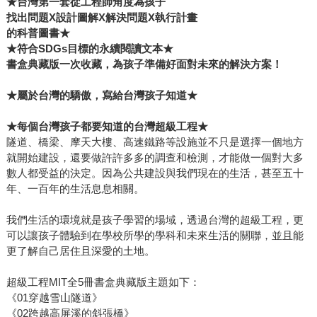
★
台灣第一套從工程師角度為孩子
找出問題X設計圖解X解決問題X執行計畫
的科普圖書★
★
符合SDGs目標的永續閱讀文本★
書盒典藏版一次收藏，為孩子準備好面對未來的解決方案！
★
屬於台灣的驕傲，寫給台灣孩子知道★
★
每個台灣孩子都要知道的台灣超級工程★
隧道、橋梁、摩天大樓、高速鐵路等設施並不只是選擇一個地方
就開始建設，還要做許許多多的調查和檢測，才能做一個對大多
數人都受益的決定。因為公共建設與我們現在的生活，甚至五十
年、一百年的生活息息相關。
我們生活的環境就是孩子學習的場域，透過台灣的超級工程，更
可以讓孩子體驗到在學校所學的學科和未來生活的關聯，並且能
更了解自己居住且深愛的土地。
超級工程MIT全5冊書盒典藏版主題如下：
《01穿越雪山隧道》
《02跨越高屏溪的斜張橋》