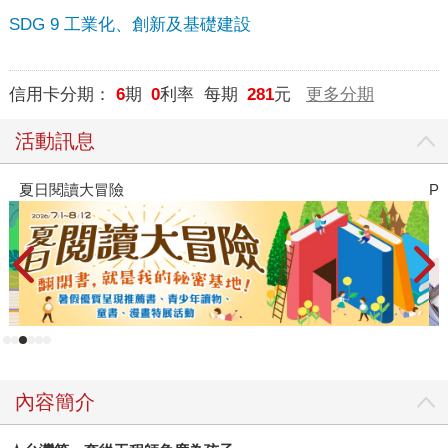
SDG 9 工業化、創新及基礎建設
信用卡分期：
6
期
0
利率 每期
281
元
更多分期
活動訊息
PUGO噗果聰明書包開學
內容簡介