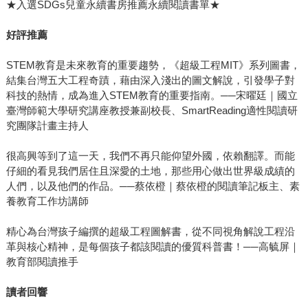
★入選SDGs兒童永續書房推薦永續閱讀書單★
好評推薦
STEM教育是未來教育的重要趨勢，《超級工程MIT》系列圖書，
結集台灣五大工程奇蹟，藉由深入淺出的圖文解說，引發學子對
科技的熱情，成為進入STEM教育的重要指南。──宋曜廷｜國立
臺灣師範大學研究講座教授兼副校長、SmartReading適性閱讀研
究團隊計畫主持人
很高興等到了這一天，我們不再只能仰望外國，依賴翻譯。而能
仔細的看見我們居住且深愛的土地，那些用心做出世界級成績的
人們，以及他們的作品。──蔡依橙｜蔡依橙的閱讀筆記板主、素
養教育工作坊講師
精心為台灣孩子編撰的超級工程圖解書，從不同視角解說工程沿
革與核心精神，是每個孩子都該閱讀的優質科普書！──高毓屏｜
教育部閱讀推手
讀者回響