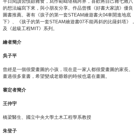
平日閱讀習慣頗雜食，寫作範疇堪稱跨界，喜歡將自己雜七雜八
的想法編寫下來，與小朋友分享。作品曾獲《好書大家讀》優良
圖書推薦。著有《孩子的第一套STEAM繪遊書火04車開進地底
下》、《孩子的第一套STEAM繪遊書07不能再斜的比薩斜塔》，
及《超級工程MIT》系列。
繪者簡介
吳子平
曾經是一個很愛畫圖的小孩，現在是一家人都很愛畫圖的家長。
畫過很多童書，希望變成老爺爺的時候也還在畫圖。
審定者簡介
王仲宇
橋梁醫生、國立中央大學土木工程學系教授
朱登子