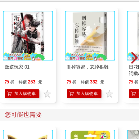
叛逆玩家 01
刪掉容易，忘掉很難
日花
詞彙
253
332
79
折
特價
元
79
折
特價
元
79
折
加入購物車
加入購物車
您可能也需要