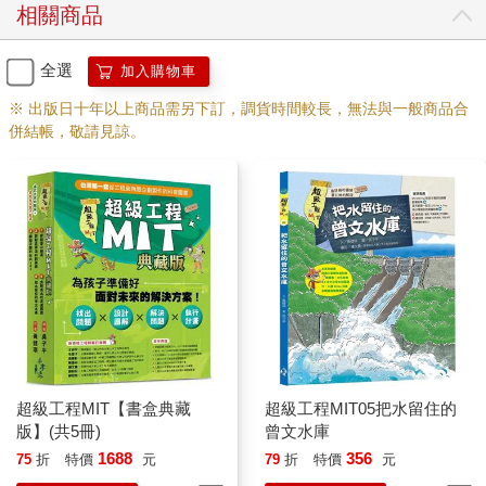
相關商品
全選
加入購物車
※ 出版日十年以上商品需另下訂，調貨時間較長，無法與一般商品合
併結帳，敬請見諒。
超級工程MIT【書盒典藏
超級工程MIT05把水留住的
版】(共5冊)
曾文水庫
1688
356
75
折
特價
元
79
折
特價
元