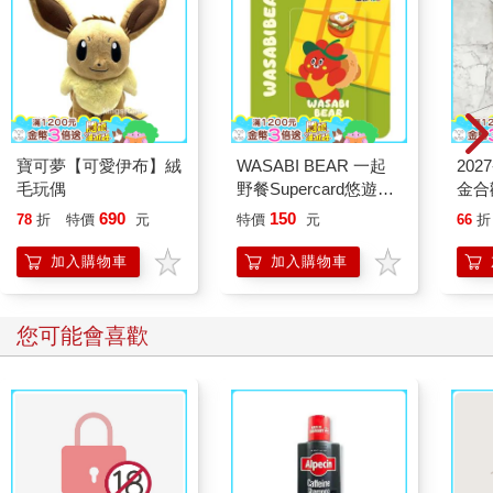
寶可夢【可愛伊布】絨
WASABI BEAR 一起
202
毛玩偶
野餐Supercard悠遊卡-
金合
辣椒醬熊【受託代銷】
690
150
78
折
特價
元
特價
元
66
折
加入購物車
加入購物車
您可能會喜歡