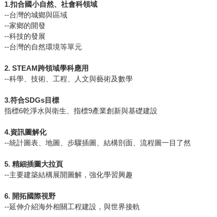
1.
扣合國小自然、社會科領域
--台灣的城鄉與區域
--家鄉的開發
--科技的發展
--台灣的自然環境等單元
2. STEAM
跨領域學科應用
--科學、技術、工程、人文與藝術及數學
3.
符合SDGs目標
指標6乾淨水與衛生、指標9產業創新與基礎建設
4.
資訊圖解化
--統計圖表、地圖、步驟插圖、結構剖面、流程圖一目了然
5.
精細插圖大拉頁
--主要建築結構展開圖解，強化學習興趣
6.
開拓國際視野
--延伸介紹海外相關工程建設，與世界接軌