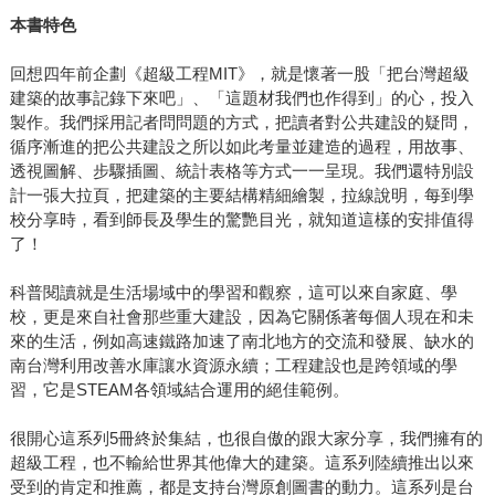
本書特色
回想四年前企劃《超級工程MIT》，就是懷著一股「把台灣超級
建築的故事記錄下來吧」、「這題材我們也作得到」的心，投入
製作。我們採用記者問問題的方式，把讀者對公共建設的疑問，
循序漸進的把公共建設之所以如此考量並建造的過程，用故事、
透視圖解、步驟插圖、統計表格等方式一一呈現。我們還特別設
計一張大拉頁，把建築的主要結構精細繪製，拉線說明，每到學
校分享時，看到師長及學生的驚艷目光，就知道這樣的安排值得
了！
科普閱讀就是生活場域中的學習和觀察，這可以來自家庭、學
校，更是來自社會那些重大建設，因為它關係著每個人現在和未
來的生活，例如高速鐵路加速了南北地方的交流和發展、缺水的
南台灣利用改善水庫讓水資源永續；工程建設也是跨領域的學
習，它是STEAM各領域結合運用的絕佳範例。
很開心這系列5冊終於集結，也很自傲的跟大家分享，我們擁有的
超級工程，也不輸給世界其他偉大的建築。這系列陸續推出以來
受到的肯定和推薦，都是支持台灣原創圖書的動力。這系列是台