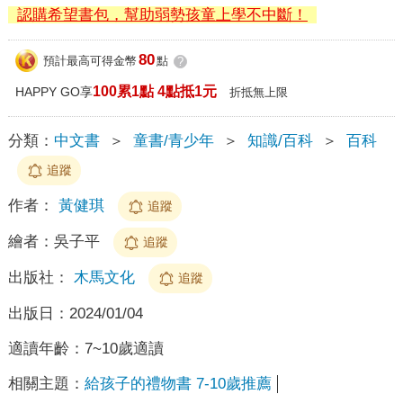
認購希望書包，幫助弱勢孩童上學不中斷！
80
預計最高可得金幣
點
?
100累1點 4點抵1元
HAPPY GO享
折抵無上限
分類：
中文書
＞
童書/青少年
＞
知識/百科
＞
百科
追蹤
作者：
黃健琪
追蹤
繪者：
吳子平
追蹤
出版社：
木馬文化
追蹤
出版日：
2024/01/04
適讀年齡：
7~10歲適讀
相關主題：
給孩子的禮物書 7-10歲推薦