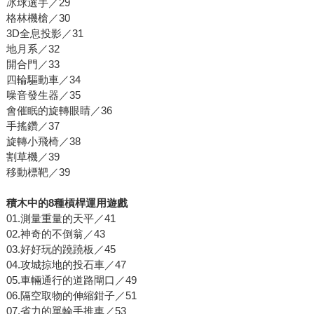
冰球選手／29
格林機槍／30
3D全息投影／31
地月系／32
開合門／33
四輪驅動車／34
噪音發生器／35
會催眠的旋轉眼睛／36
手搖鑽／37
旋轉小飛椅／38
割草機／39
移動標靶／39
積木中的8種槓桿運用遊戲
01.測量重量的天平／41
02.神奇的不倒翁／43
03.好好玩的蹺蹺板／45
04.攻城掠地的投石車／47
05.車輛通行的道路閘口／49
06.隔空取物的伸縮鉗子／51
07.省力的單輪手推車／53