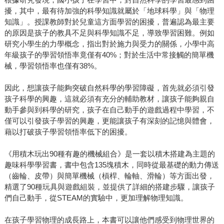
擾，其中，最有待加強的科學知識就屬於「地球科學」與「物理
知識」。授課教師對於兒童這方面學習的困擾，普遍認為最主要
的原因是孩子的教具不足與科學知識不足，導致學習困難。例如
研究小學生的力學概念，指出對於施力與受力的關係，小學中高
年級孩子的學習領悟率竟僅有40%；對於生活中常接觸的簡單機
械，學習領悟率也僅有38%。
因此，想讓孩子能夠突破自然科學的學習障礙，首先就必須引發
孩子科學的興趣，這就必須有充分的輔助教材，讓孩子能夠親自
動手參與到科學的研究，孩子在自己動手的遊戲過程中學習，不
僅可以引發孩子學習的興趣，更能讓孩子有深刻的記憶與體會，
藉以打破孩子學習領悟率低下的困擾。
《用積木玩出90種有趣的機械組合》是一套以積木搭建為主題的
趣味科學學習書，書中包含135塊積木，同時從最基礎的動力傳送
（齒輪、皮帶）與簡單機械（槓桿、輪軸、滑輪）等方面出發，
精選了90種玩具與遊戲組裝，並提供了詳細的搭建步驟，讓孩子
們自己動手，從STEAM的實驗中，更加理解物理知識。
在孩子學習物理的成長路上，本書可以讓他們感受到物理世界的