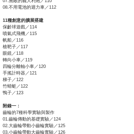
07.無敵的義大利炮／110
08.不用電池的迴力車／112
11種創意的擴展搭建
保齡球遊戲／114
噴氣式飛機／115
帆船／116
槍靶子／117
眼鏡／118
轉向小車／119
四輪分離軸小車／120
手搖計時器／121
梯子／122
竹蜻蜓／122
鴨子／123
附錄一：
齒輪的7種科學實驗與製作
01.齒輪傳動的基礎實驗／124
02.大齒輪帶動小齒輪實驗／125
03.小齒輪帶動大齒輪實驗／126