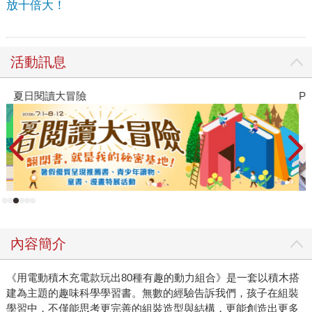
放十倍大！
活動訊息
夏日閱讀大冒險
P
內容簡介
《用電動積木充電款玩出80種有趣的動力組合》是一套以積木搭
建為主題的趣味科學學習書。無數的經驗告訴我們，孩子在組裝
學習中，不僅能思考更完善的組裝造型與結構，更能創造出更多