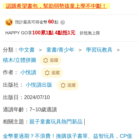
認購希望書包，幫助弱勢孩童上學不中斷！
60
預計最高可得金幣
點
?
100累1點 4點抵1元
HAPPY GO享
折抵無上限
分類：
中文書
＞
童書/青少年
＞
學習玩教具
＞
積木/立體拼圖
追蹤
作者：
小悅讀
追蹤
出版社：
小悅讀出版
追蹤
出版日：
2024/07/10
適讀年齡：
7~10歲適讀
相關主題：
親子童書玩具熱門新品
金幣要過期？不浪費！換購孩子書單、益智玩具，CP值