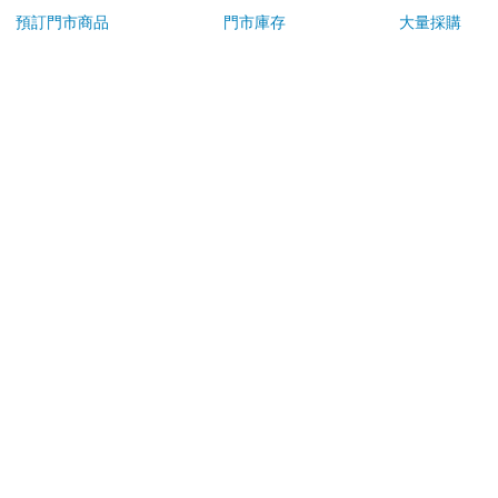
若非上列種類商品，均享有到貨7天的猶豫期（含例假
預訂門市商品
門市庫存
大量採購
日）。
辦理退換貨時，商品（組合商品恕無法接受單獨退貨）必須
是您收到商品時的原始狀態（包含商品本體、配件、贈品、
保證書、所有附隨資料文件及原廠內外包裝…等），請勿直
接使用原廠包裝寄送，或於原廠包裝上黏貼紙張或書寫文
字。
退回商品若無法回復原狀，將請您負擔回復原狀所需費用，
嚴重時將影響您的退貨權益。