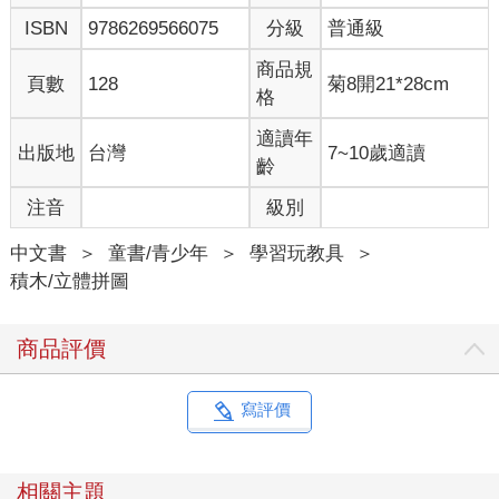
ISBN
9786269566075
分級
普通級
商品規
頁數
128
菊8開21*28cm
格
適讀年
出版地
台灣
7~10歲適讀
齡
注音
級別
中文書
＞
童書/青少年
＞
學習玩教具
＞
積木/立體拼圖
商品評價
寫評價
相關主題