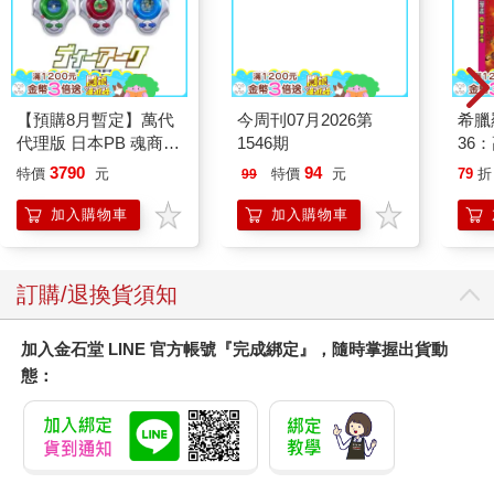
【預購8月暫定】萬代
今周刊07月2026第
希臘
代理版 日本PB 魂商店
1546期
36
限定 數碼寶貝 D-ARK
3790
94
特價
元
特價
元
79
折
99
25周年彩色進化版
加入購物車
加入購物車
訂購/退換貨須知
加入金石堂 LINE 官方帳號『完成綁定』，隨時掌握出貨動
態：