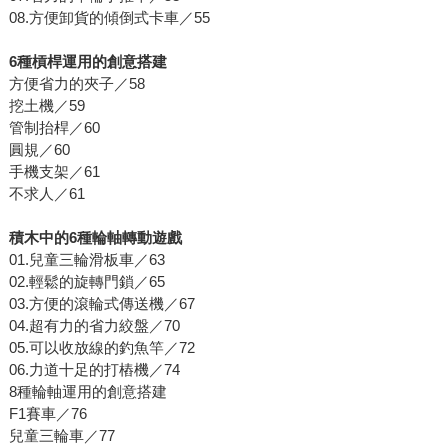
08.方便卸貨的傾倒式卡車／55
6種槓桿運用的創意搭建
方便省力的夾子／58
挖土機／59
管制抬桿／60
圓規／60
手機支架／61
不求人／61
積木中的6種輪軸轉動遊戲
01.兒童三輪滑板車／63
02.輕鬆的旋轉門鎖／65
03.方便的滾輪式傳送機／67
04.超有力的省力絞盤／70
05.可以收放線的釣魚竿／72
06.力道十足的打樁機／74
8種輪軸運用的創意搭建
F1賽車／76
兒童三輪車／77