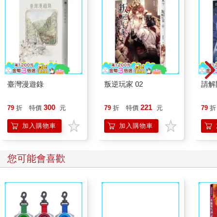
臺灣漫遊錄
叛逆玩家 02
請解
300
221
79
折
特價
元
79
折
特價
元
79
折
加入購物車
加入購物車
您可能會喜歡