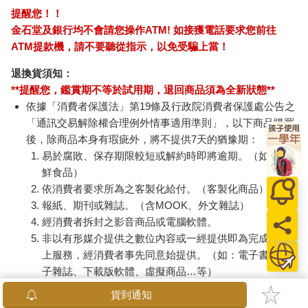
提醒您！！
金石堂及銀行均不會請您操作ATM! 如接獲電話要求您前往
ATM提款機，請不要聽從指示，以免受騙上當！
退換貨須知：
**提醒您，鑑賞期不等於試用期，退回商品須為全新狀態**
依據「消費者保護法」第19條及行政院消費者保護處公告之
「通訊交易解除權合理例外情事適用準則」，以下商品購買
後，除商品本身有瑕疵外，將不提供7天的猶豫期：
易於腐敗、保存期限較短或解約時即將逾期。（如：生
鮮食品）
依消費者要求所為之客製化給付。（客製化商品）
報紙、期刊或雜誌。（含MOOK、外文雜誌）
經消費者拆封之影音商品或電腦軟體。
非以有形媒介提供之數位內容或一經提供即為完成之線
上服務，經消費者事先同意始提供。（如：電子書、電
子雜誌、下載版軟體、虛擬商品…等）
已拆封之個人衛生用品。（如：內衣褲、刮鬍刀、除毛
貨到通知
刀…等）