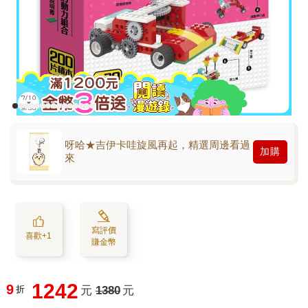
呀哈★吉伊卡哇旋風再起，精選周邊看過
加購
來
寫評價
喜歡+1
賺金幣
1242
9
折
元
1380
元