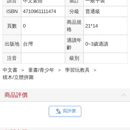
語言
中文繁體
裝訂
一般平裝
ISBN
4710961111474
分級
普通級
商品規
頁數
0
21*14
格
適讀年
出版地
台灣
0~3歲適讀
齡
注音
級別
中文書
＞
童書/青少年
＞
學習玩教具
＞
積木/立體拼圖
商品評價
寫評價