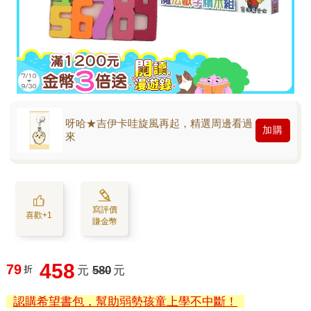
呀哈★吉伊卡哇旋風再起，精選周邊看過
加購
來
寫評價
喜歡+1
賺金幣
458
79
折
元
580
元
認購希望書包，幫助弱勢孩童上學不中斷！