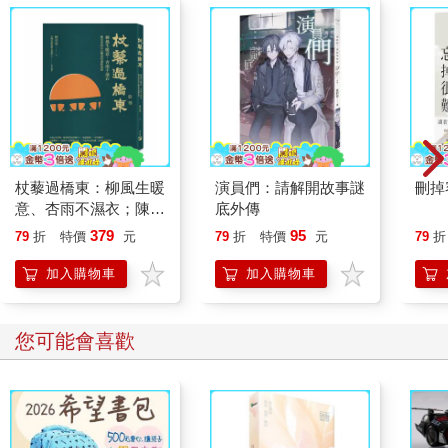
杖藜過橋東：柳風生暖
演員們：請解開故事謎
刪掉
意、杏雨不濕衣；陳亮
底外傳
恭談以心轉境的適齡漫
379
95
79
折
特價
元
79
折
特價
元
79
折
想
加入購物車
加入購物車
您可能會喜歡