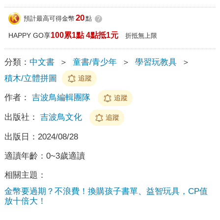
20
預計最高可得金幣
點
?
100累1點 4點抵1元
HAPPY GO享
折抵無上限
分類：
中文書
＞
童書/青少年
＞
學習玩教具
＞
積木/立體拼圖
追蹤
作者：
吉波鳥編輯團隊
追蹤
出版社：
吉波鳥文化
追蹤
出版日：
2024/08/28
適讀年齡：
0~3歲適讀
相關主題：
金幣要過期？不浪費！換購孩子書單、益智玩具，CP值
放十倍大！