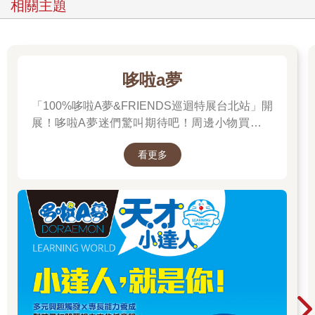
相關主題
哆啦a夢
「100%哆啦A夢&FRIENDS巡迴特展台北站」開
展！哆啦A夢迷們驚叫期待吧！周邊小物買起來
先～
看更多