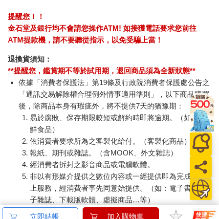
提醒您！！
金石堂及銀行均不會請您操作ATM! 如接獲電話要求您前往
ATM提款機，請不要聽從指示，以免受騙上當！
退換貨須知：
**提醒您，鑑賞期不等於試用期，退回商品須為全新狀態**
依據「消費者保護法」第19條及行政院消費者保護處公告之
「通訊交易解除權合理例外情事適用準則」，以下商品購買
後，除商品本身有瑕疵外，將不提供7天的猶豫期：
易於腐敗、保存期限較短或解約時即將逾期。（如：生
鮮食品）
依消費者要求所為之客製化給付。（客製化商品）
報紙、期刊或雜誌。（含MOOK、外文雜誌）
經消費者拆封之影音商品或電腦軟體。
非以有形媒介提供之數位內容或一經提供即為完成之線
上服務，經消費者事先同意始提供。（如：電子書、電
子雜誌、下載版軟體、虛擬商品…等）
已拆封之個人衛生用品。（如：內衣褲、刮鬍刀、除毛
立即結帳
加入購物車