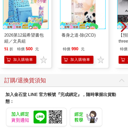
2026第12屆希望書包
養身之道-除(2CD)
【預
組／文具組
thr
VA 
500
990
51
折
特價
元
特價
元
特價
阿斯拉
SIR
加入購物車
加入購物車
訂購/退換貨須知
加入金石堂 LINE 官方帳號『完成綁定』，隨時掌握出貨動
態：