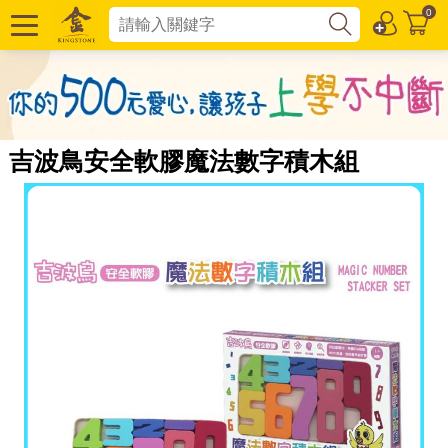
0
吉波鳥安全軟膠魔法數字積木組