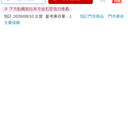
刀…等）
※ 下方點圖前往本月金石堂強力推薦
若非上列種類商品，均享有到貨7天的猶豫期（含例假
日）。
預計 2026/08/10 出貨
參考庫存量：1
預訂門市商品
門市庫存
大量採購
辦理退換貨時，商品（組合商品恕無法接受單獨退貨）必須
是您收到商品時的原始狀態（包含商品本體、配件、贈品、
保證書、所有附隨資料文件及原廠內外包裝…等），請勿直
接使用原廠包裝寄送，或於原廠包裝上黏貼紙張或書寫文
字。
退回商品若無法回復原狀，將請您負擔回復原狀所需費用，
嚴重時將影響您的退貨權益。