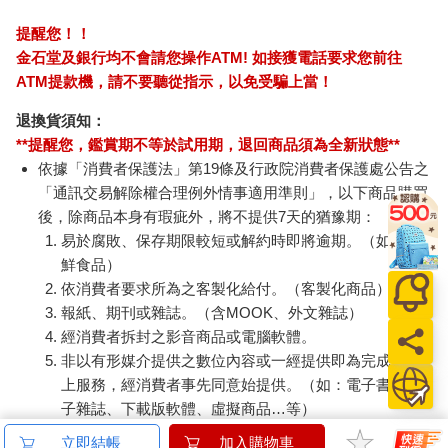
提醒您！！
金石堂及銀行均不會請您操作ATM! 如接獲電話要求您前往
ATM提款機，請不要聽從指示，以免受騙上當！
退換貨須知：
**提醒您，鑑賞期不等於試用期，退回商品須為全新狀態**
依據「消費者保護法」第19條及行政院消費者保護處公告之
「通訊交易解除權合理例外情事適用準則」，以下商品購買
後，除商品本身有瑕疵外，將不提供7天的猶豫期：
易於腐敗、保存期限較短或解約時即將逾期。（如：生
鮮食品）
依消費者要求所為之客製化給付。（客製化商品）
報紙、期刊或雜誌。（含MOOK、外文雜誌）
經消費者拆封之影音商品或電腦軟體。
非以有形媒介提供之數位內容或一經提供即為完成之線
上服務，經消費者事先同意始提供。（如：電子書、電
子雜誌、下載版軟體、虛擬商品…等）
已拆封之個人衛生用品。（如：內衣褲、刮鬍刀、除毛
立即結帳
加入購物車