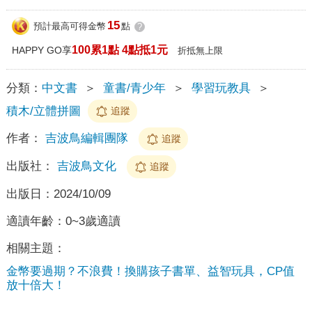
15
預計最高可得金幣
點
?
100累1點 4點抵1元
HAPPY GO享
折抵無上限
分類：
中文書
＞
童書/青少年
＞
學習玩教具
＞
積木/立體拼圖
追蹤
作者：
吉波鳥編輯團隊
追蹤
出版社：
吉波鳥文化
追蹤
出版日：
2024/10/09
適讀年齡：
0~3歲適讀
相關主題：
金幣要過期？不浪費！換購孩子書單、益智玩具，CP值
放十倍大！