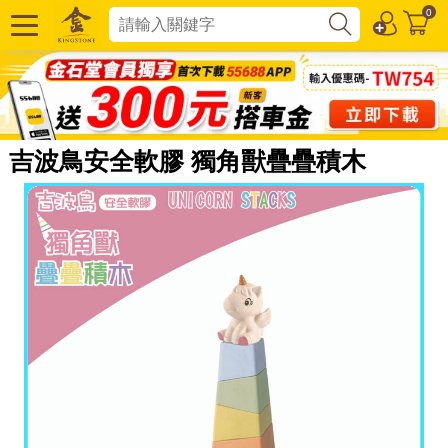
0
吉波鳥安全軟膠 獨角獸疊疊積木