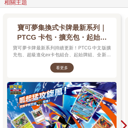
相關主題
寶可夢集換式卡牌最新系列｜
PTCG 卡包・擴充包・起始牌
組．最新卡牌＆組合一次看
寶可夢卡牌最新系列持續更新！PTCG 中文版擴
充包、超級進化ex卡包組合、起始牌組、全新周
邊一次彙整，新彈上市不漏接，快速找到你要的
看更多
寶可夢卡牌！