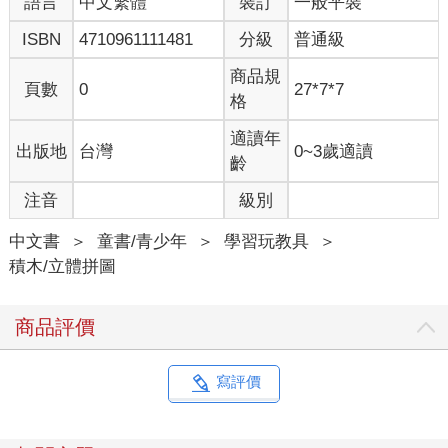
語言
中文繁體
裝訂
一般平裝
ISBN
4710961111481
分級
普通級
商品規
頁數
0
27*7*7
格
適讀年
出版地
台灣
0~3歲適讀
齡
注音
級別
中文書
＞
童書/青少年
＞
學習玩教具
＞
積木/立體拼圖
商品評價
寫評價