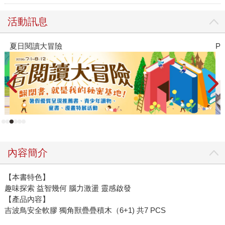
活動訊息
夏日閱讀大冒險
P
內容簡介
【本書特色】
趣味探索 益智幾何 腦力激盪 靈感啟發
【產品內容】
吉波鳥安全軟膠 獨角獸疊疊積木（6+1) 共7 PCS