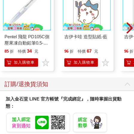
Pentel 飛龍 PD105C側
吉伊卡哇 造型貼紙-藍
吉伊
壓果凍自動鉛筆0.5-白
桿
34
67
85
折
特價
元
96
折
特價
元
96
折
加入購物車
加入購物車
訂購/退換貨須知
加入金石堂 LINE 官方帳號『完成綁定』，隨時掌握出貨動
態：