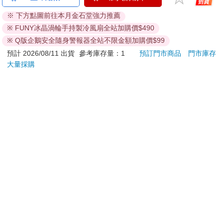
刀…等）
※ 下方點圖前往本月金石堂強力推薦
若非上列種類商品，均享有到貨7天的猶豫期（含例假
※ FUNY冰晶渦輪手持製冷風扇全站加購價$490
日）。
辦理退換貨時，商品（組合商品恕無法接受單獨退貨）必須
※ Q版企鵝安全隨身警報器全站不限金額加購價$99
是您收到商品時的原始狀態（包含商品本體、配件、贈品、
預計 2026/08/11 出貨
參考庫存量：1
預訂門市商品
門市庫存
保證書、所有附隨資料文件及原廠內外包裝…等），請勿直
大量採購
接使用原廠包裝寄送，或於原廠包裝上黏貼紙張或書寫文
字。
退回商品若無法回復原狀，將請您負擔回復原狀所需費用，
嚴重時將影響您的退貨權益。