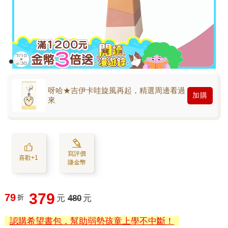
呀哈★吉伊卡哇旋風再起，精選周邊看過
加購
來
寫評價
喜歡+1
賺金幣
379
79
折
元
480
元
認購希望書包，幫助弱勢孩童上學不中斷！