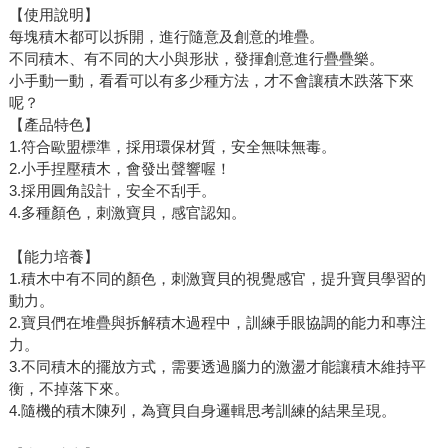
【使用說明】
每塊積木都可以拆開，進行隨意及創意的堆疊。
不同積木、有不同的大小與形狀，發揮創意進行疊疊樂。
小手動一動，看看可以有多少種方法，才不會讓積木跌落下來
呢？
【產品特色】
1.符合歐盟標準，採用環保材質，安全無味無毒。
2.小手捏壓積木，會發出聲響喔！
3.採用圓角設計，安全不刮手。
4.多種顏色，刺激寶貝，感官認知。
【能力培養】
1.積木中有不同的顏色，刺激寶貝的視覺感官，提升寶貝學習的
動力。
2.寶貝們在堆疊與拆解積木過程中，訓練手眼協調的能力和專注
力。
3.不同積木的擺放方式，需要透過腦力的激盪才能讓積木維持平
衡，不掉落下來。
4.隨機的積木陳列，為寶貝自身邏輯思考訓練的結果呈現。