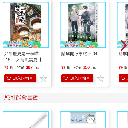
如果歷史是一群喵
請解開故事謎底 04
請解
(15)：大清風雲篇【萌
貓漫畫學歷史】
387
150
79
折
特價
元
79
折
特價
元
79
折
加入購物車
加入購物車
您可能會喜歡