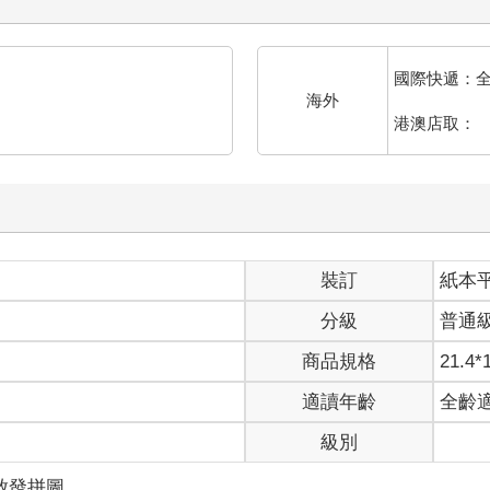
國際快遞：
海外
港澳店取：
裝訂
紙本
分級
普通
商品規格
21.4*
適讀年齡
全齡
級別
啟發拼圖