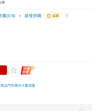
上限
書(0-6)
＞
啟發拼圖
追蹤
?
市商品
門市庫存
大量採購