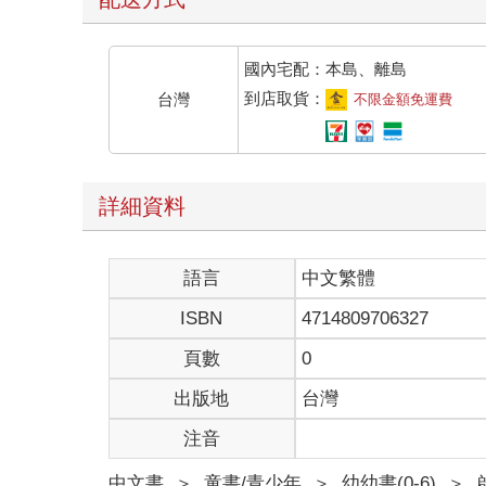
國內宅配：本島、離島
到店取貨：
台灣
不限金額免運費
詳細資料
語言
中文繁體
ISBN
4714809706327
頁數
0
出版地
台灣
注音
中文書
＞
童書/青少年
＞
幼幼書(0-6)
＞