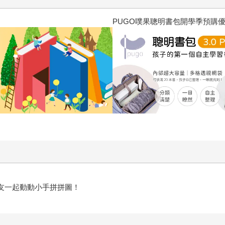
三采童書滿額送防水
！
友一起動動小手拼拼圖！