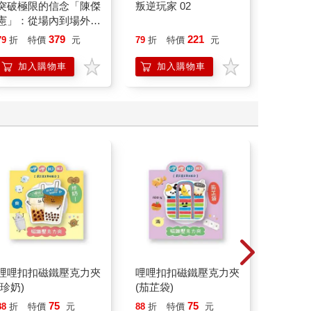
突破極限的信念「陳傑
叛逆玩家 02
祕密中
憲」：從場內到場外，
台灣隊長全力以赴的堅
379
221
79
折
特價
元
79
折
特價
元
79
折
持與自白 （限量典藏
「日常私服小卡組」）
加入購物車
加入購物車
加
哩哩扣扣磁鐵壓克力夾
哩哩扣扣磁鐵壓克力夾
哩哩扣
(珍奶)
(茄芷袋)
(香蕉)
75
75
88
折
特價
元
88
折
特價
元
88
折