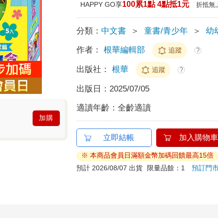
100累1點 4點抵1元
HAPPY GO享
折抵無
分類：
中文書
＞
童書/青少年
＞
幼幼
作者：
根華編輯部
追蹤
?
出版社：
根華
追蹤
?
出版日：
2025/07/05
適讀年齡：
全齡適讀
加購
立即結帳
加入購物車
※ 本商品會員日滿額金幣加碼回饋最高15倍
預計 2026/08/07 出貨
限量品餘：1
預訂門