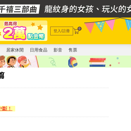
0
登入/註冊
電
居家休閒
日用食品
影音
售票
篇
中斷！