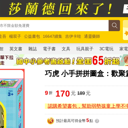
圭吾
楊双子
公益書包
16647續集
吉伊卡哇
通靈藥師
路邊攤新作
馬斯克
玩具總動員5
超慢跑
館
英文書
雜誌
電子書
文具
玩具親子
3C電玩
家
巧虎 小手拼拼圖盒：歡聚
170
9
折
元
189
元
認購希望書包，幫助弱勢孩童上學不
5
預計最高可得金幣
點
?