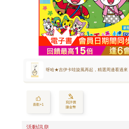
呀哈★吉伊卡哇旋風再起，精選周邊看過來
寫評價
喜歡+1
賺金幣
活動訊息