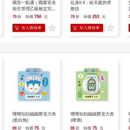
職安一點通｜職業安全
乩身II 6：給天庭的求
衛生管理乙級檢定完勝
救信
攻略｜2026版(套書)
750
253
79
折
特價
元
79
折
特價
元
加入購物車
加入購物車
哩哩扣扣磁鐵壓克力夾
哩哩扣扣磁鐵壓克力夾
(藍白拖)
(啤酒)
75
75
88
折
特價
元
88
折
特價
元