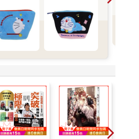
樂
更
人心