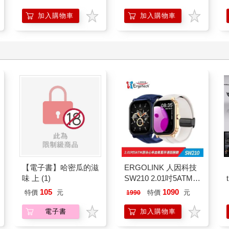
加入購物車
加入購物車
【電子書】哈密瓜的滋
ERGOLINK 人因科技
味 上 (1)
SW210 2.01吋5ATM游
泳心率血氧藍牙通話腕
105
1090
特價
元
特價
元
1990
錶
電子書
加入購物車