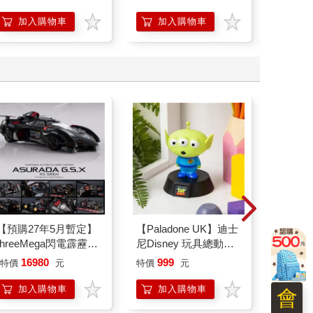
加入購物車
加入購物車
加
【預購27年5月暫定】
【Paladone UK】迪士
電馭叛
threeMega閃電霹靂車
尼Disney 玩具總動員
(藍光典
VA Hi-SPEC UNITED
三眼怪造型 ICON小夜
16980
999
20
特價
元
特價
元
特價
阿斯拉 G.S.X RS
燈
SIREN 黑色限定
加入購物車
加入購物車
加
會