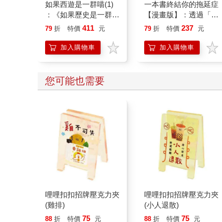
如果西遊是一群喵(1)
一本書終結你的拖延症
：《如果歷史是一群
【漫畫版】：透過「小
喵》作者最新力作，附
行動」打開大腦的行動
411
237
79
折
特價
元
79
折
特價
元
【首卷特典】拉頁
開關，懶人也能變身
「行動派」的37個科
加入購物車
加入購物車
學方法
您可能也需要
哩哩扣扣招牌壓克力夾
哩哩扣扣招牌壓克力夾
(雞排)
(小人退散)
75
75
88
折
特價
元
88
折
特價
元