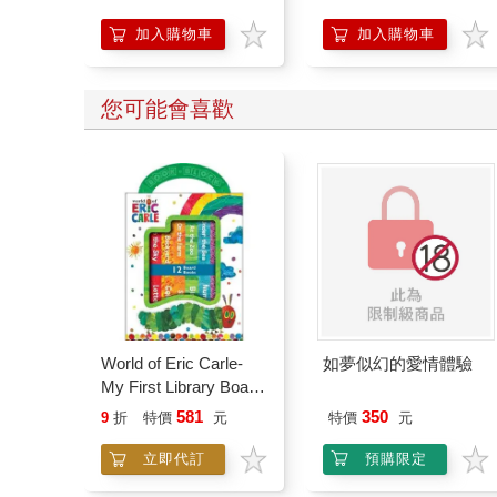
加入購物車
加入購物車
您可能會喜歡
World of Eric Carle-
如夢似幻的愛情體驗
My First Library Board
Book Block Set
581
350
9
折
特價
元
特價
元
立即代訂
預購限定