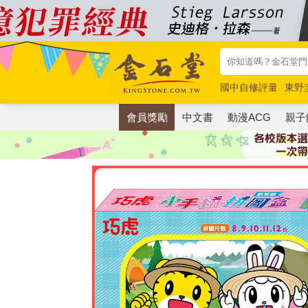
國中自修評量
東野
唯紅花綻放
奧德賽
會員獎勵
中文書
動漫ACG
親子