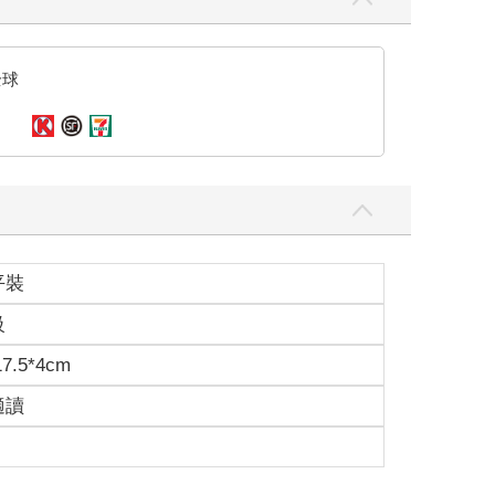
全球
平裝
級
17.5*4cm
適讀