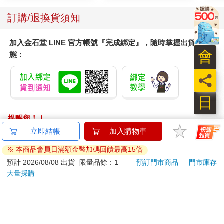
品不
訂購/退換貨須知
加入金石堂 LINE 官方帳號『完成綁定』，隨時掌握出貨動
會
態：
員
日
提醒您！！
金石堂及銀行均不會請您操作ATM! 如接獲電話要求您前往
立即結帳
加入購物車
ATM提款機，請不要聽從指示，以免受騙上當！
※ 本商品會員日滿額金幣加碼回饋最高15倍
退換貨須知：
預計 2026/08/08 出貨
限量品餘：1
預訂門市商品
門市庫存
大量採購
**提醒您，鑑賞期不等於試用期，退回商品須為全新狀態**
依據「消費者保護法」第19條及行政院消費者保護處公告之
「通訊交易解除權合理例外情事適用準則」，以下商品購買
後，除商品本身有瑕疵外，將不提供7天的猶豫期：
易於腐敗、保存期限較短或解約時即將逾期。（如：生