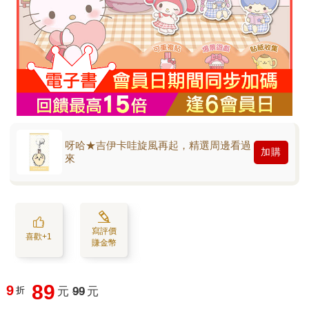
呀哈★吉伊卡哇旋風再起，精選周邊看過
加購
來
寫評價
喜歡+1
賺金幣
89
9
折
元
99
元