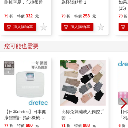
刪掉容易，忘掉很難
為怪談點燈 1
如果
(1
貓漫
332
253
79
折
特價
元
79
折
特價
元
79
折
加入購物車
加入購物車
您可能也需要
【日本dretec】日本健
比得兔刺繡成人觸控手
【日本
康體重計-指針機械式-
套-
「利
白色(BS-306WTKO)
GL8631/GL8633/GL8634-
式溫
680
988
77
折
特價
元
71
折
特價
元
6
折