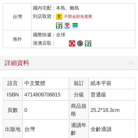
國內宅配：本島、離島
到店取貨：
台灣
不限金額免運費
國際快遞：全球
海外
港澳店取：
詳細資料
語言
中文繁體
裝訂
紙本平裝
ISBN
4714809706815
分級
普通級
商品規
頁數
0
25.2*18.3cm
格
適讀年
出版地
台灣
全齡適讀
齡