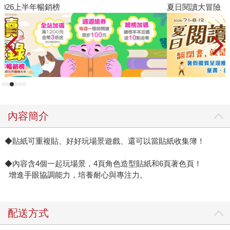
夏日閱讀大冒險
P
內容簡介
◆貼紙可重複貼、好好玩場景遊戲、還可以當貼紙收集簿！
◆內容含4個一起玩場景，4頁角色造型貼紙和6頁著色頁！
增進手眼協調能力，培養耐心與專注力。
配送方式