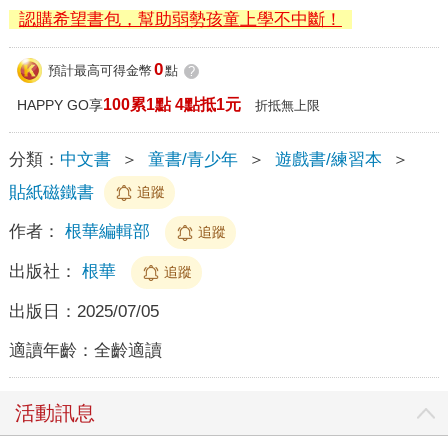
認購希望書包，幫助弱勢孩童上學不中斷！
0
預計最高可得金幣
點
?
100累1點 4點抵1元
HAPPY GO享
折抵無上限
分類：
中文書
＞
童書/青少年
＞
遊戲書/練習本
＞
貼紙磁鐵書
追蹤
作者：
根華編輯部
追蹤
出版社：
根華
追蹤
出版日：
2025/07/05
適讀年齡：
全齡適讀
活動訊息