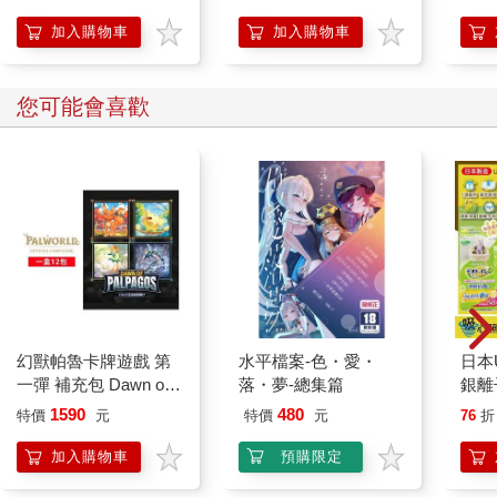
22cm-4雙入
451
加入購物車
加入購物車
您可能會喜歡
幻獸帕魯卡牌遊戲 第
水平檔案-色・愛・
日本U
一彈 補充包 Dawn of
落・夢-總集篇
銀離
Palpagos（日文版一
乾爽
1590
480
特價
元
特價
元
76
折
盒）
墊2
防滲
加入購物車
預購限定
尿色