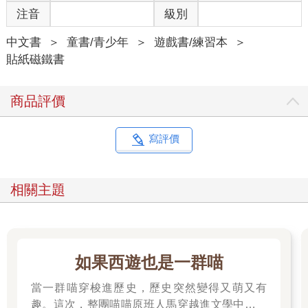
注音
級別
中文書
＞
童書/青少年
＞
遊戲書/練習本
＞
貼紙磁鐵書
商品評價
寫評價
相關主題
如果西遊也是一群喵
當一群喵穿梭進歷史，歷史突然變得又萌又有
趣。這次，整團喵喵原班人馬穿越進文學中，開