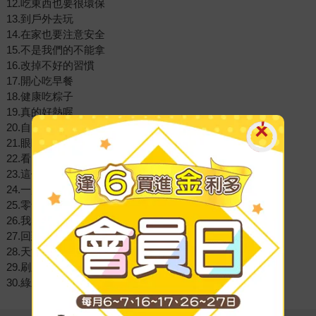
12.吃東西也要很環保
13.到戶外去玩
14.在家也要注意安全
15.不是我們的不能拿
16.改掉不好的習慣
17.開心吃早餐
18.健康吃粽子
19.真的好熱喔
20.自己帶水，最好
21.眼睛也需要休息
22.看電影
23.這個我不愛吃
24.一起走走路
25.零食可以吃嗎
26.我感冒了
27.回到家，先洗手
28.天涼哈個啾
29.刷牙不偷懶
30.綠豆兵看牙醫