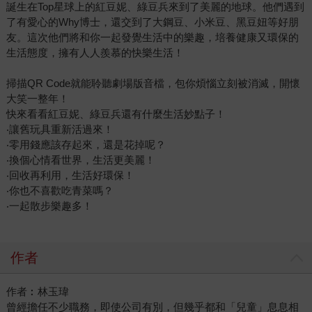
誕生在Top星球上的紅豆妮、綠豆兵來到了美麗的地球。他們遇到
了有愛心的Why博士，還交到了大鋼豆、小米豆、黑豆妞等好朋
友。這次他們將和你一起發覺生活中的樂趣，培養健康又環保的
生活態度，擁有人人羨慕的快樂生活！
掃描QR Code就能聆聽劇場版音檔，包你煩惱立刻被消滅，開懷
大笑一整年！
快來看看紅豆妮、綠豆兵還有什麼生活妙點子！
‧讓舊玩具重新活過來！
‧零用錢應該存起來，還是花掉呢？
‧換個心情看世界，生活更美麗！
‧回收再利用，生活好環保！
‧你也不喜歡吃青菜嗎？
‧一起散步樂趣多！
作者
作者︰林玉瑋
曾經擔任不少職務，即使公司有別，但幾乎都和「兒童」息息相