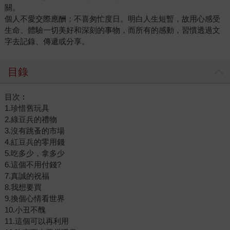
關。
個人不愛交際應酬；不喜匆忙度日。明白人生短暫，故用心感受
生命、體驗一切美好和深刻的事物，而所有的感動，習慣透過文
字去記錄、傳遞或分享。
目錄
目次︰
1.珍惜舊玩具
2.綠豆兵的禮物
3.沒有跳蚤的市場
4.紅豆兵的零用錢
5.吃多少，拿多少
6.這個不用付錢?
7.真誠的祝福
8.我想要買
9.換個心情看世界
10.小丑不醜
11.這個可以再利用