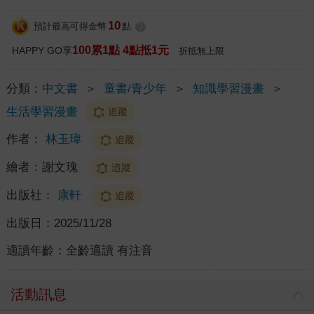
10
預計最高可得金幣
點
?
100累1點 4點抵1元
HAPPY GO享
折抵無上限
分類：
中文書
＞
童書/青少年
＞
知識學習漫畫
＞
生活學習漫畫
追蹤
作者：
林玉瑋
追蹤
繪者：
謝文瑰
追蹤
出版社：
康軒
追蹤
出版日：
2025/11/28
適讀年齡：
全齡適讀 有注音
活動訊息