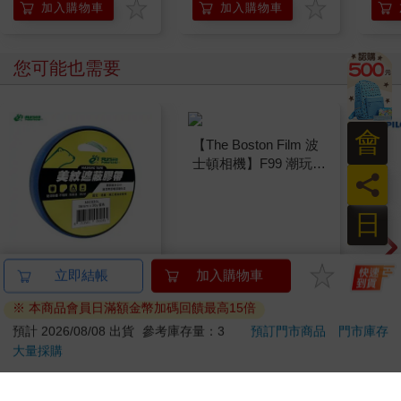
加入購物車
加入購物車
您可能也需要
會
員
日
北極熊美紋遮蔽膠帶
【The Boston Film 波
百樂
24mm×30y藍
士頓相機】F99 潮玩復
0.5
古底片相機 即贈波士
萄(限
81
1699
88
折
特價
元
特價
元
85
折
頓彩色底片 ISO400 12
張 乙盒 - 萊姆綠
加入購物車
加入購物車