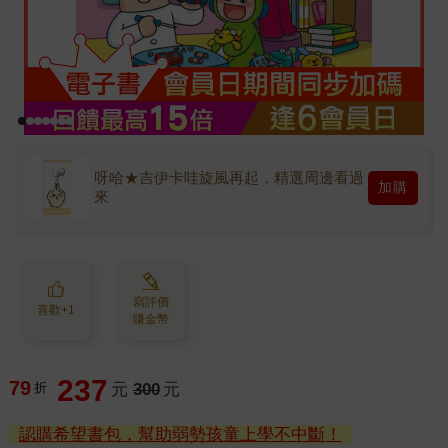
呀哈★吉伊卡哇旋風再起，精選周邊看過
加購
來
寫評價
喜歡+1
賺金幣
237
79
折
元
300
元
認購希望書包，幫助弱勢孩童上學不中斷！