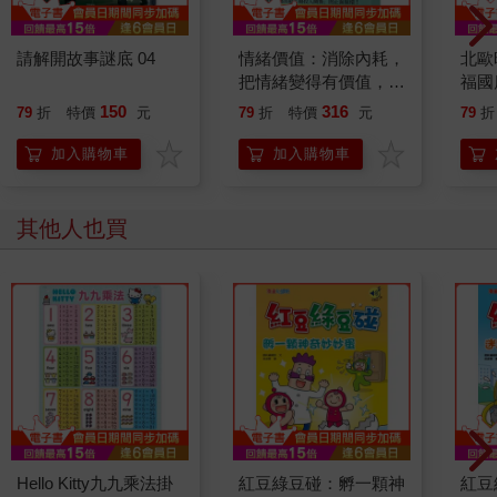
請解開故事謎底 04
情緒價值：消除內耗，
北歐
把情緒變得有價值，跟
福國
誰都能自在相處
150
316
79
折
特價
元
79
折
特價
元
79
折
加入購物車
加入購物車
其他人也買
Hello Kitty九九乘法掛
紅豆綠豆碰：孵一顆神
紅豆