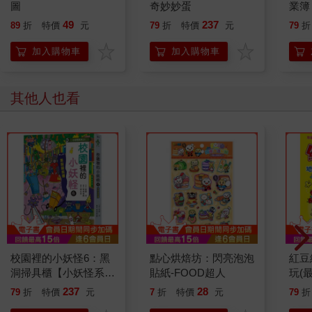
圖
奇妙妙蛋
業簿
49
237
89
折
特價
元
79
折
特價
元
79
折
加入購物車
加入購物車
其他人也看
校園裡的小妖怪6：黑
點心烘焙坊：閃亮泡泡
紅豆
洞掃具櫃【小妖怪系列
貼紙-FOOD超人
玩(
31】
237
28
79
折
特價
元
7
折
特價
元
79
折