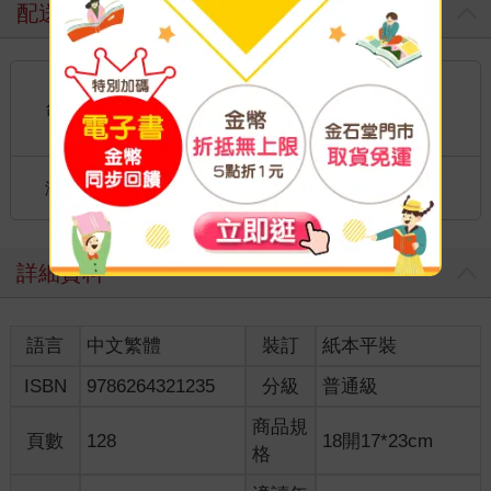
配送方式
國內宅配：本島、離島
到店取貨：
台灣
不限金額免運費
國際快遞：全球
海外
港澳店取：
詳細資料
語言
中文繁體
裝訂
紙本平裝
ISBN
9786264321235
分級
普通級
商品規
頁數
128
18開17*23cm
格