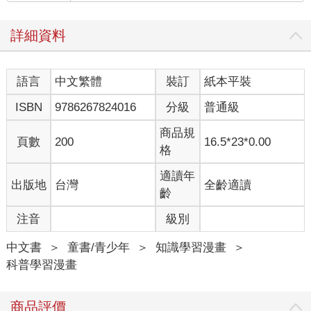
詳細資料
語言
中文繁體
裝訂
紙本平裝
ISBN
9786267824016
分級
普通級
商品規
頁數
200
16.5*23*0.00
格
適讀年
出版地
台灣
全齡適讀
齡
注音
級別
中文書
＞
童書/青少年
＞
知識學習漫畫
＞
科普學習漫畫
商品評價