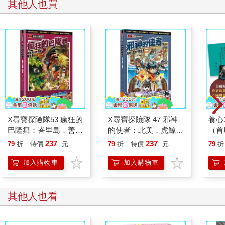
其他人也買
X尋寶探險隊53 瘋狂的
X尋寶探險隊 47 邪神
養心
巴隆舞：峇里島．善與
的使者：北美．虎鯨．
（首
惡．狙擊手
獸戰士
及隨
237
237
79
折
特價
元
79
折
特價
元
79
折
款）
加入購物車
加入購物車
其他人也看