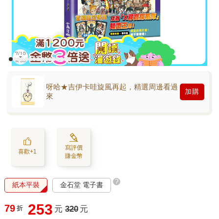
呀哈★吉伊卡哇旋風再起，精選周邊看過
加購
來
寫評價
喜歡+1
賺金幣
?
紙本平裝
金石堂 電子書
253
79
折
元
320
元