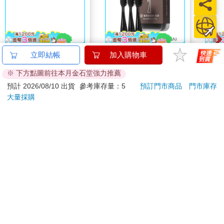
Ohuhu 216色雙頭酒精
Miffy x MiPOW 米飛兔
Pla
立即結帳
加入購物車
性麥克筆套組
CI-900S 電動牙刷替換
收納
※ 下方點圖前往本月金石堂強力推薦
牙刷頭組 (3入組)
小物
5980
299
86
折
特價
元
特價
元
78
折
DUA
預計 2026/08/10 出貨
參考庫存量：5
預訂門市商品
門市庫存
大量採購
加入購物車
加入購物車
訂購/退換貨須知
加入金石堂 LINE 官方帳號『完成綁定』，隨時掌握出貨動
態：