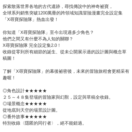
探索散落世界各地的古代遺跡，尋找傳說中的神奇祕寶，
全球系列銷售突破1200萬冊的跨領域知識冒險漫畫完全設定集
「X尋寶探險隊」熱血出發！
你知道「X尋寶探險隊」至今出現過多少角色？
他們之間又有什麼不為人知的關聯？
X尋寶探險隊 完全設定集2.0！
收錄從零到所有細節的誕生、從未公開展示過的設計圖與概念草
稿圖！
了解「X尋寶探險隊」的幕後祕密後，未來的冒險旅程會更精采有
趣喔！
◎角色設計★★★★★
２５～４８集登場的冒險家與幻獸，設定與草稿全收錄。
◎場景概念★★★★★
從地底到天空的場景設計圖。
◎番外故事★★★★★
特別收錄〈隱匿的同行者〉，絕不能錯過。