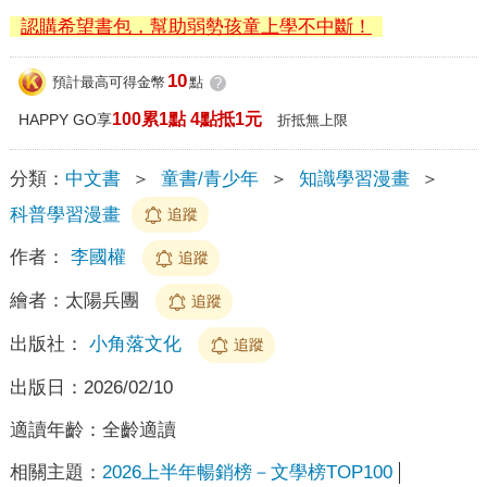
認購希望書包，幫助弱勢孩童上學不中斷！
10
預計最高可得金幣
點
?
100累1點 4點抵1元
HAPPY GO享
折抵無上限
分類：
中文書
＞
童書/青少年
＞
知識學習漫畫
＞
科普學習漫畫
追蹤
作者：
李國權
追蹤
繪者：
太陽兵團
追蹤
出版社：
小角落文化
追蹤
出版日：
2026/02/10
適讀年齡：
全齡適讀
相關主題：
2026上半年暢銷榜－文學榜TOP100