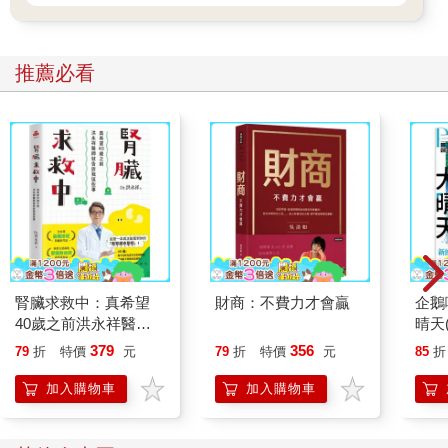
推薦必看
腎臟求救中：真希望
財商：不費力才會贏
企鵝
40歲之前洪永祥醫師
晴天(
就告訴我這些事
379
356
79
折
特價
元
79
折
特價
元
85
折
加入購物車
加入購物車