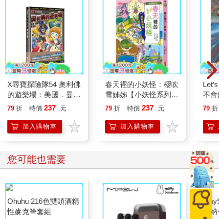
X尋寶探險隊54 奧利佛
春天裡的小妖怪：櫻吹
Let
的遊樂場：美國．曼哈
雪姊姊【小妖怪系列
不會
頓．籠中鳥
38】
Rob
237
237
79
折
特價
元
79
折
特價
元
79
折
加入購物車
加入購物車
您可能也需要