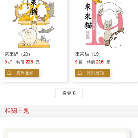
來來貓（20）
來來貓（19）
225
216
9
折
特價
元
9
折
特價
元
貨到通知
貨到通知
看更多
相關主題