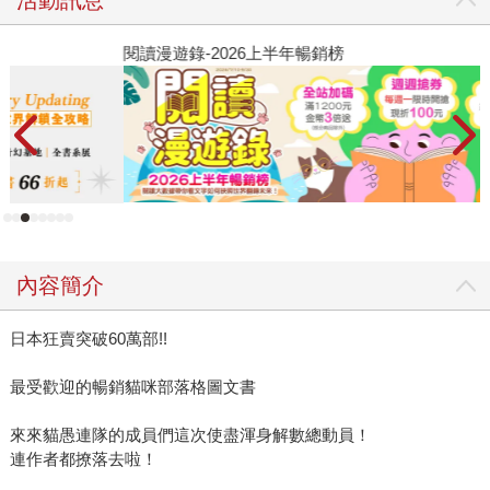
閱讀漫遊錄-2026上半年暢銷榜
飢
內容簡介
日本狂賣突破60萬部!!
最受歡迎的暢銷貓咪部落格圖文書
來來貓愚連隊的成員們這次使盡渾身解數總動員！
連作者都撩落去啦！