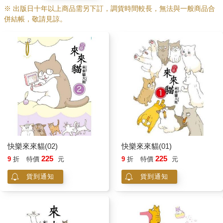
※ 出版日十年以上商品需另下訂，調貨時間較長，無法與一般商品合
併結帳，敬請見諒。
快樂來來貓(02)
快樂來來貓(01)
225
225
9
折
特價
元
9
折
特價
元
貨到通知
貨到通知