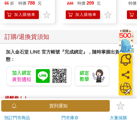
VA 
788
209
66
折
特價
元
特價
元
特價
220
阿斯拉
SIR
加入購物車
加入購物車
訂購/退換貨須知
加入金石堂 LINE 官方帳號『完成綁定』，隨時掌握出貨動
態：
提醒您！！
金石堂及銀行均不會請您操作ATM! 如接獲電話要求您前往
貨到通知
ATM提款機，請不要聽從指示，以免受騙上當！
預訂門市商品
門市庫存
大量採購
退換貨須知：
**提醒您，鑑賞期不等於試用期，退回商品須為全新狀態**