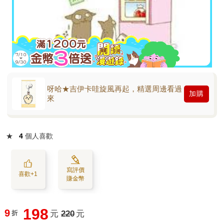
呀哈★吉伊卡哇旋風再起，精選周邊看過
加購
來
★
4
個人喜歡
寫評價
喜歡+1
賺金幣
198
9
折
元
220
元