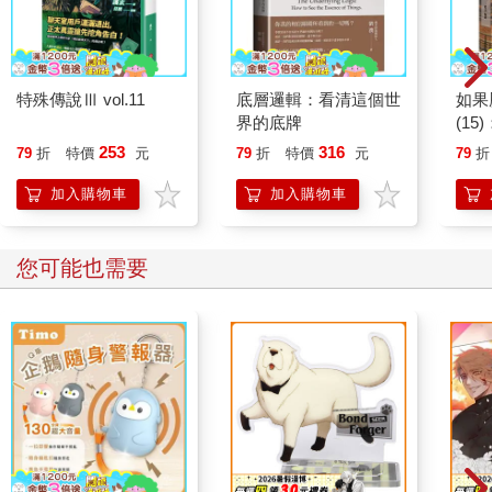
特殊傳說Ⅲ vol.11
底層邏輯：看清這個世
如果
界的底牌
(1
貓漫
253
316
79
折
特價
元
79
折
特價
元
79
折
加入購物車
加入購物車
您可能也需要