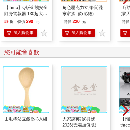
【Timo】Q版企鵝安全
角色壓克力立牌-間諜
《代
隨身警報器 130超大分
家家酒L款(彭德)
(黎天
貝企鵝警報器 造型隨
290
220
59
折
特價
元
特價
元
特價
身安全防狼神器
加入購物車
加入購物車
您可能會喜歡
山毛櫸站立飯匙-3入組
大家說英語8月號
【預
2026(雲端加值版)
thr