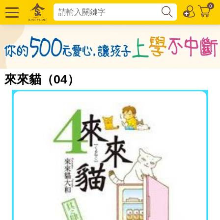
0
來來貓（04）