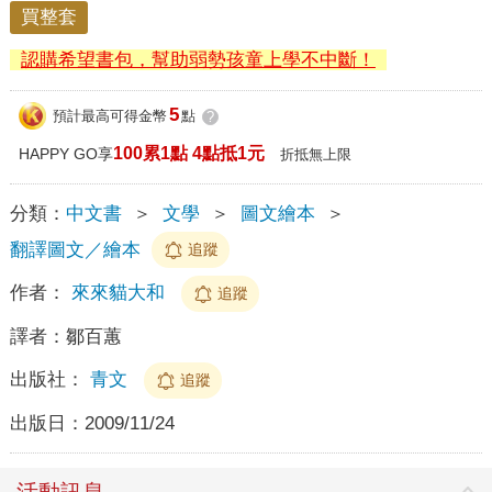
買整套
認購希望書包，幫助弱勢孩童上學不中斷！
5
預計最高可得金幣
點
?
100累1點 4點抵1元
HAPPY GO享
折抵無上限
分類：
中文書
＞
文學
＞
圖文繪本
＞
翻譯圖文／繪本
追蹤
作者：
來來貓大和
追蹤
譯者：
鄒百蕙
出版社：
青文
追蹤
出版日：
2009/11/24
活動訊息