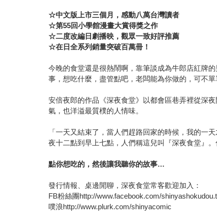
☆中文版上市三個月，感動八萬台灣讀者
☆第55回小學館漫畫大賞得獎之作
☆二度改編日劇播映，觀眾一致好評推薦
☆在日全系列銷量突破百萬冊！
今晚的食堂還是很熱鬧啊，靠筆談成為牛郎店紅牌的
事，想吃什麼，盡管點吧，老闆能為你做的，可不單
安倍夜郎的作品《深夜食堂》以都會區巷弄裡從深夜
氣，也洋溢最質樸的人情味。
「一天又結束了，當人們趕路回家的時候，我的一天
夜十二點到早上七點，人們稱這兒叫『深夜食堂』。
點你想吃的，然後讓我聽你的故事…
發行情報、桌邊閒聊，深夜食堂常客歡迎加入：
FB粉絲團http://www.facebook.com/shinyashokudou.
噗浪http://www.plurk.com/shinyacomic