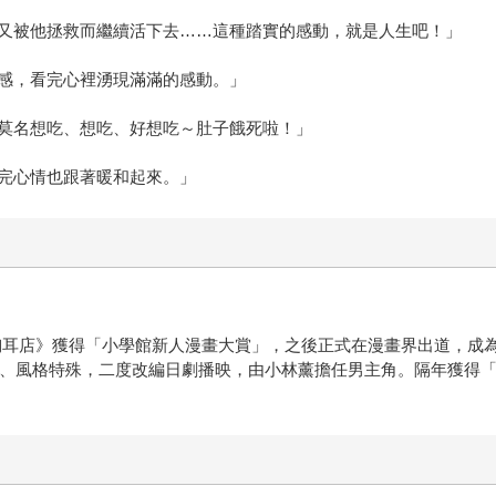
又被他拯救而繼續活下去……這種踏實的感動，就是人生吧！」
感，看完心裡湧現滿滿的感動。」
莫名想吃、想吃、好想吃～肚子餓死啦！」
完心情也跟著暖和起來。」
山本掏耳店》獲得「小學館新人漫畫大賞」，之後正式在漫畫界出道，成
郁、風格特殊，二度改編日劇播映，由小林薰擔任男主角。隔年獲得「