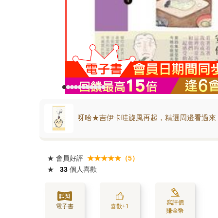
呀哈★吉伊卡哇旋風再起，精選周邊看過來
★
會員好評
★★★★★（5）
★
33
個人喜歡
寫評價
電子書
喜歡+1
賺金幣