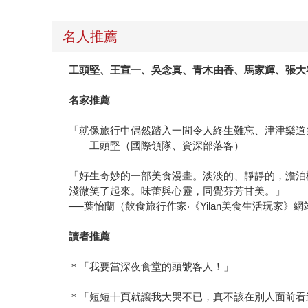
名人推薦
工頭堅、王宣一、吳念真、青木由香、馬家輝、張大
名家推薦
「就像旅行中偶然踏入一間令人終生難忘、津津樂道
——工頭堅（國際領隊、資深部落客）
「好生奇妙的一部美食漫畫。淡淡的、靜靜的，澹泊
淺微笑了起來。味蕾與心靈，同覺芬芳甘美。」
──葉怡蘭（飲食旅行作家‧《Yilan美食生活玩家》
讀者推薦
＊「我要當深夜食堂的頭號客人！」
＊「短短十頁就讓我大哭不已，真不該在別人面前看