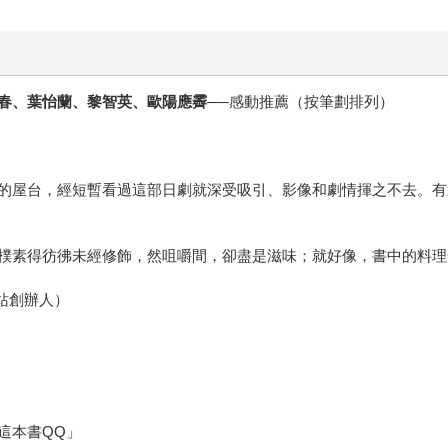
春、葉怡蘭、黎智英、歐陽應霽
──感動推薦（按筆劃排列）
的屋台，經短暫看過這部日劇就深受吸引、影像和劇情揮之不去。有
樸素得彷彿未經修飾，然咀嚼間，卻盡是滋味；就好像，書中的料理
網站創辦人）
這本書QQ」