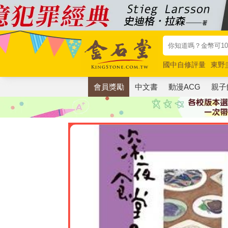
國中自修評量
東野
唯紅花綻放
奧德賽
會員獎勵
中文書
動漫ACG
親子