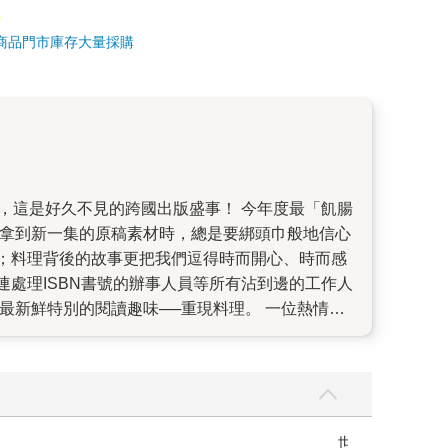
商品
門市庫存
大量採購
次拿到新一集的原稿素材時，總是要綁頭巾般地信心
；料理背後的故事更把我們逗得時而開心、時而感
處理ISBN書號的辦事人員等所有沾到邊的工作人
最新鮮特別的閱讀趣味──重現料理。 一位熱情的
透露的訊息頗為雷同：因為安倍老師畫出日本居酒
者邀兒女一起鑽研料理：紅香腸的腳要怎麼切？日式
想過《深夜食堂》成了親子兩代的溝通橋梁。
】
世界上最透明的