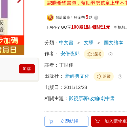
認購希望書包，幫助弱勢孩童上學不
5
預計最高可得金幣
點
?
100累1點 4點抵1元
HAPPY GO享
折抵無
分類：
中文書
＞
文學
＞
圖文繪本
作者：
安倍夜郎
追蹤
?
譯者：
丁世佳
加購
出版社：
新經典文化
追蹤
?
出版日：
2011/12/28
相關主題：
影視原著/改編/劇中書
立即結帳
加入購物車