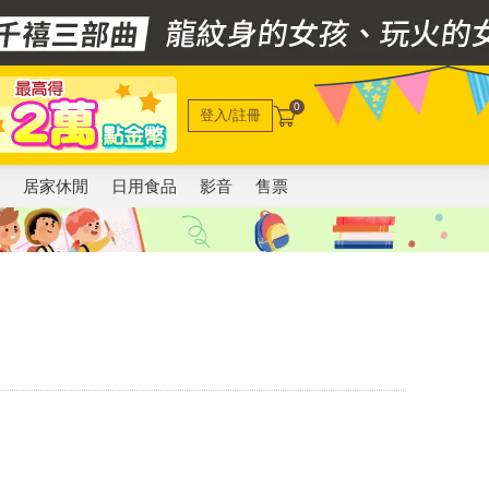
0
登入/註冊
電
居家休閒
日用食品
影音
售票