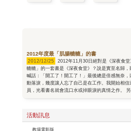
2012年度最「肌腸轆轆」的書
2012/12/25
2012年11月30日絕對是《深夜食堂》極有紀念意義的日子：日本、台灣與韓國三地同步上市第十集，這是好久不見的跨國出版盛事！ 今年度最「飢腸
轆轆」的一套書是《深夜食堂》？說是實至名歸，
喊話：「開工了！開工了！」最後總是倍感無奈，
動落淚，幾度讓人忘了自己是在工作。我開始相信
員，光看書名就會流口水或掉眼淚的真情之作。 
日本料理師傅，老愛跟我們分享他今天煮了馬鈴薯
屋師傅的心聲，只要他來我店裡，「俺沙必斯」。
炒麵一定要放四萬十川的青海苔嗎？完成後再一起
活動訊息
教場電影版