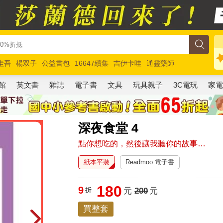
圭吾
楊双子
公益書包
16647續集
吉伊卡哇
通靈藥師
路邊攤新作
馬斯克
玩具總動員5
超慢跑
館
英文書
雜誌
電子書
文具
玩具親子
3C電玩
家
深夜食堂 4
點你想吃的，然後讓我聽你的故事…
紙本平裝
Readmoo 電子書
180
9
折
元
200
元
買整套