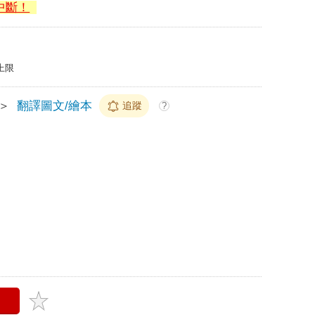
中斷！
上限
＞
翻譯圖文/繪本
追蹤
?