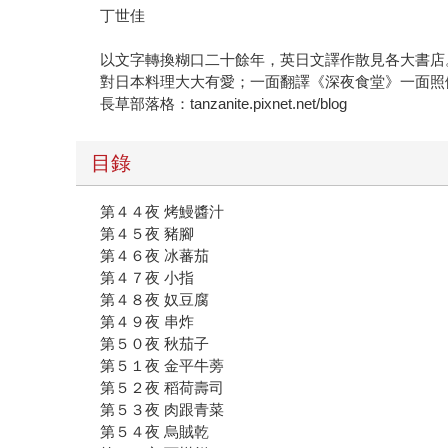
丁世佳
以文字轉換糊口二十餘年，英日文譯作散見各大書店
對日本料理大大有愛；一面翻譯《深夜食堂》一面照
長草部落格：tanzanite.pixnet.net/blog
目錄
第４４夜 烤鰻醬汁
第４５夜 豬腳
第４６夜 冰蕃茄
第４７夜 小指
第４８夜 奴豆腐
第４９夜 串炸
第５０夜 秋茄子
第５１夜 金平牛蒡
第５２夜 稻荷壽司
第５３夜 肉跟青菜
第５４夜 烏賊乾