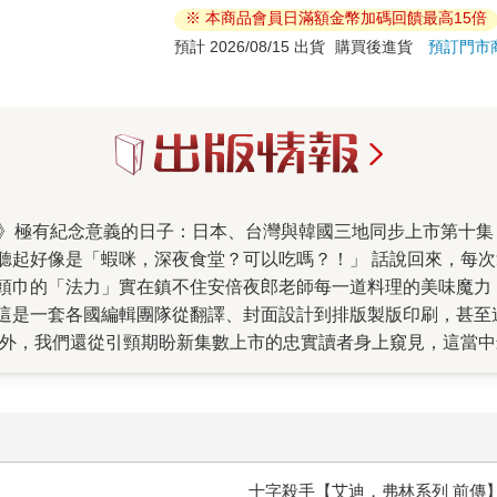
※ 本商品會員日滿額金幣加碼回饋最高15倍
預計 2026/08/15 出貨
購買後進貨
預訂門市
聽起好像是「蝦咪，深夜食堂？可以吃嗎？！」 話說回來，每
頭巾的「法力」實在鎮不住安倍夜郎老師每一道料理的美味魔力
這是一套各國編輯團隊從翻譯、封面設計到排版製版印刷，甚至連
另外，我們還從引頸期盼新集數上市的忠實讀者身上窺見，這當中
燉肉或咖哩烏龍麵，靈感就來自《深夜食堂》。這跟日本小學館
（殊不知安倍老師不輕易露面啊啊啊啊啊！） 更有爸媽級的讀
吃了它……你看看，天倫樂的過程更勝於料理的美味。我們從沒
十字殺手【艾迪．弗林系列 前傳