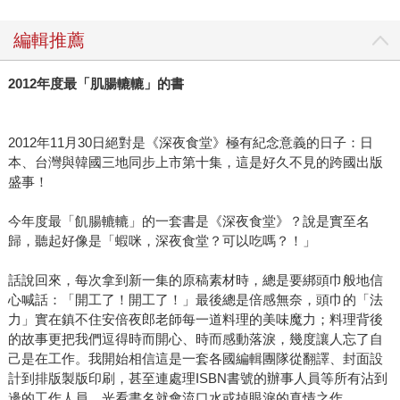
編輯推薦
2012年度最「肌腸轆轆」的書
2012年11月30日絕對是《深夜食堂》極有紀念意義的日子：日
本、台灣與韓國三地同步上市第十集，這是好久不見的跨國出版
盛事！
今年度最「飢腸轆轆」的一套書是《深夜食堂》？說是實至名
歸，聽起好像是「蝦咪，深夜食堂？可以吃嗎？！」
話說回來，每次拿到新一集的原稿素材時，總是要綁頭巾般地信
心喊話：「開工了！開工了！」最後總是倍感無奈，頭巾的「法
力」實在鎮不住安倍夜郎老師每一道料理的美味魔力；料理背後
的故事更把我們逗得時而開心、時而感動落淚，幾度讓人忘了自
己是在工作。我開始相信這是一套各國編輯團隊從翻譯、封面設
計到排版製版印刷，甚至連處理ISBN書號的辦事人員等所有沾到
邊的工作人員，光看書名就會流口水或掉眼淚的真情之作。