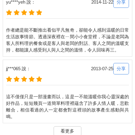
分享
yu****yeh 說：
2014-11-22
作者總是能不斷推出看似平凡無奇，卻能令人感到温暖的日常
生活故事情節。透過深夜裡在ㄧ間小小食堂裡，不論是老闆為
客人所料理的餐食或是客人與老闆的對話、客人之間的溫暖支
分享
jj***065 說：
2013-07-25
這不僅僅只是一部漫畫而以，這是一不能溫暖你我心靈深處的
好作品，短短幾頁一道簡單料理裡蘊含了許多人情人暖，悲歡
離合，相信看過的人一定都會對這裡頭的故事產生感動與共
看更多