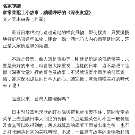
名家導讀
家常菜配上小故事，讀暖呼呼的《深夜食堂》
文／青木由香（作家）
最近日本很流行這種道地的樸實風物。即使樸實，只要慢慢
地好好品嚐這些風物，即會一點一滴地沁入內心而蔓延開來，這
正是大家所追尋的氛圍。
不論是音樂、藝人還是電影等，即使是所謂的低調奢華，只
要是美好的事物，就會被大家重視，這樣的日本，還不錯吧？這
部《深夜食堂》裡的菜色及故事，不過就這麼小而美的簡單篇
幅，卻深深地抓住到日本人的心。讀完後，就會感嘆美好的時代
來了呢！
這麼說來，台灣人能理解嗎？
日本對於章魚形狀的紅香腸與荷包蛋招架不住，這間食堂的
菜單上盡是讓日本人回憶的食物，而且這些菜色可不是一般餐廳
及食堂可以吃得到的，所以就算真的學著了而做出來之後，也不
是好吃到跳起來的美味料理。不過，一篇篇有故事的食物激起讀