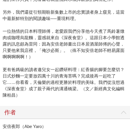
另外，我們還從引頸期盼新集數上市的忠實讀者身上窺見，這當
中最新鮮特別的閱讀趣味──重現料理。
一位熱情的日本料理師傅，老愛跟我們分享他今天煮了馬鈴薯燉
肉或咖哩烏龍麵，靈感就來自《深夜食堂》。這跟日本小學館透
露的訊息頗為雷同：因為安倍老師畫出日本居酒屋師傅的心聲，
只要他來我店裡，「俺沙必斯」。（殊不知安倍老師不輕易露面
啊啊啊啊啊！）
更有爸媽級的讀者邀兒女一起鑽研料理：紅香腸的腳要怎麼切？
日式炒麵一定要放四萬十川的青海苔嗎？完成後再一起吃了
它……你看看，天倫樂的過程更勝於料理的美味。我們從沒想過
《深夜食堂》成了親子兩代的溝通橋梁。（文／新經典文化編輯
陳柏昌）
作者
安倍夜郎（Abe Yaro）