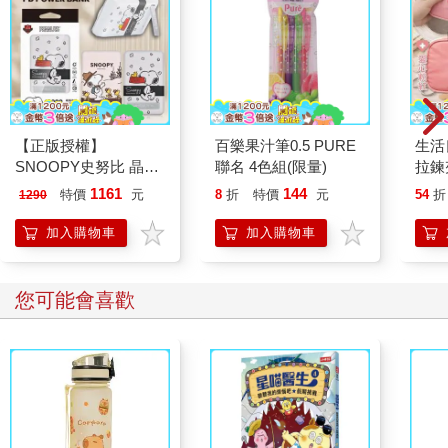
【正版授權】
百樂果汁筆0.5 PURE
生活
SNOOPY史努比 晶磁
聯名 4色組(限量)
拉鍊
系列 磁吸無線充支架
品分
1161
144
特價
元
8
折
特價
元
54
折
1290
行動電源 10000mAh
入/
品/
加入購物車
加入購物車
急救
盥洗
您可能會喜歡