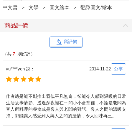
中文書
＞
文學
＞
圖文繪本
＞
翻譯圖文/繪本
商品評價
寫評價
（共
7
則好評）
分享
yu****yeh 說：
2014-11-22
作者總是能不斷推出看似平凡無奇，卻能令人感到温暖的日常
生活故事情節。透過深夜裡在ㄧ間小小食堂裡，不論是老闆為
客人所料理的餐食或是客人與老闆的對話、客人之間的溫暖支