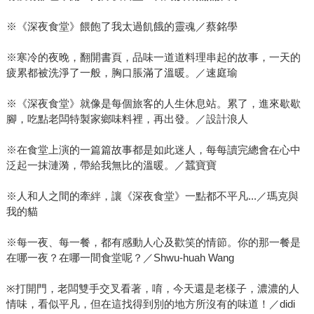
※《深夜食堂》餵飽了我太過飢餓的靈魂／蔡銘學
※寒冷的夜晚，翻開書頁，品味一道道料理串起的故事，一天的
疲累都被洗淨了一般，胸口脹滿了溫暖。／速庭瑜
※《深夜食堂》就像是每個旅客的人生休息站。累了，進來歇歇
腳，吃點老闆特製家鄉味料裡，再出發。／設計浪人
※在食堂上演的一篇篇故事都是如此迷人，每每讀完總會在心中
泛起一抹漣漪，帶給我無比的溫暖。／蠶寶寶
※人和人之間的牽絆，讓《深夜食堂》一點都不平凡...／瑪克與
我的貓
※每一夜、每一餐，都有感動人心及歡笑的情節。你的那一餐是
在哪一夜？在哪一間食堂呢？／Shwu-huah Wang
※打開門，老闆雙手交叉看著，唷，今天還是老樣子，濃濃的人
情味，看似平凡，但在這找得到別的地方所沒有的味道！／didi