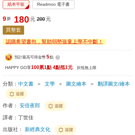
紙本平裝
Readmoo 電子書
180
9
折
元
200
元
買整套
認購希望書包，幫助弱勢孩童上學不中斷！
5
預計最高可得金幣
點
?
100累1點 4點抵1元
HAPPY GO享
折抵無上限
分類：
中文書
＞
文學
＞
圖文繪本
＞
翻譯圖文/繪本
追蹤
作者：
安倍夜郎
追蹤
譯者：
丁世佳
出版社：
新經典文化
追蹤