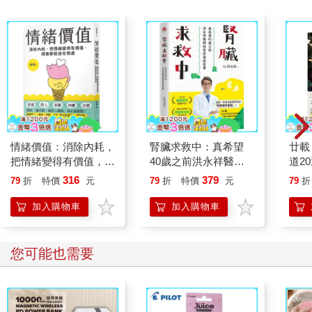
情緒價值：消除內耗，
腎臟求救中：真希望
廿載
把情緒變得有價值，跟
40歲之前洪永祥醫師
道2
誰都能自在相處
就告訴我這些事
316
379
79
折
特價
元
79
折
特價
元
79
折
加入購物車
加入購物車
您可能也需要