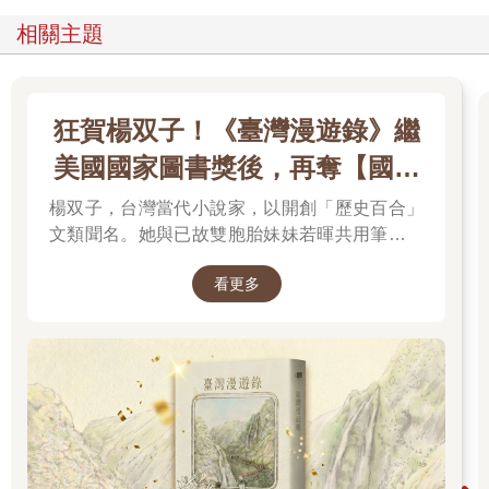
相關主題
狂賀楊双子！《臺灣漫遊錄》繼
美國國家圖書獎後，再奪【國際
布克獎】
楊双子，台灣當代小說家，以開創「歷史百合」
文類聞名。她與已故雙胞胎妹妹若暉共用筆名，
承載兩人的文學夢想，將嚴謹的日治歷史考據融
看更多
入女性同性情誼。其長篇小說《臺灣漫遊錄》透
過鐵道旅行與地道美食探討文化階級，英譯本陸
續斬獲美國國家圖書獎與英國國際布克獎，寫下
華語文學歷史新紀錄，成功讓世界聽見台灣的身
世。