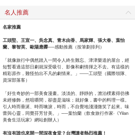
名人推薦
名家推薦
工頭堅、王宣一、吳念真、青木由香、馬家輝、張大春、葉怡
蘭、黎智英、歐陽應霽
──感動推薦（按筆劃排列）
「就像旅行中偶然踏入一間令人終生難忘、津津樂道的屋台，經
短暫看過這部日劇就深受吸引、影像和劇情揮之不去。有這樣的
精彩原作，難怪拍出不凡的劇情來。」——工頭堅（國際領隊、
資深部落客）
「好生奇妙的一部美食漫畫。淡淡的、靜靜的，澹泊樸素得彷彿
未經修飾，然咀嚼間，卻盡是滋味；就好像，書中的料理一樣。
引人時而垂涎、時而噙淚，時而，不自覺地淺淺微笑了起來。味
蕾與心靈，同覺芬芳甘美。」──葉怡蘭（飲食旅行作家‧《Yilan
美食生活玩家》網站創辦人）
有沒有誰也來開一間深夜食堂？台灣讀者熱烈推薦！