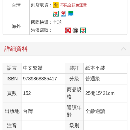
到店取貨：
台灣
不限金額免運費
國際快遞：全球
海外
港澳店取：
詳細資料
語言
中文繁體
裝訂
紙本平裝
ISBN
9789868885417
分級
普通級
商品規
頁數
152
25開15*21cm
格
適讀年
出版地
台灣
全齡適讀
齡
注音
級別