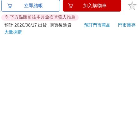
金石堂及銀行均不會請您操作ATM! 如接獲電話要求您前往
立即結帳
加入購物車
ATM提款機，請不要聽從指示，以免受騙上當！
※ 下方點圖前往本月金石堂強力推薦
退換貨須知：
預計 2026/08/17 出貨
購買後進貨
預訂門市商品
門市庫存
大量採購
**提醒您，鑑賞期不等於試用期，退回商品須為全新狀態**
依據「消費者保護法」第19條及行政院消費者保護處公告之
「通訊交易解除權合理例外情事適用準則」，以下商品購買
後，除商品本身有瑕疵外，將不提供7天的猶豫期：
易於腐敗、保存期限較短或解約時即將逾期。（如：生
鮮食品）
依消費者要求所為之客製化給付。（客製化商品）
報紙、期刊或雜誌。（含MOOK、外文雜誌）
經消費者拆封之影音商品或電腦軟體。
非以有形媒介提供之數位內容或一經提供即為完成之線
上服務，經消費者事先同意始提供。（如：電子書、電
子雜誌、下載版軟體、虛擬商品…等）
已拆封之個人衛生用品。（如：內衣褲、刮鬍刀、除毛
刀…等）
若非上列種類商品，均享有到貨7天的猶豫期（含例假