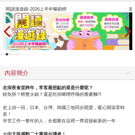
作。我開始相信這是一套各國編輯團隊從翻譯、封面設計到
閱讀漫遊錄-2026上半年暢銷榜
飢
排版製版印刷，甚至連處理ISBN書號的辦事人員等所有沾到
邊的工作人員，光看書名就會流口水或掉眼淚的真情之作。
另外，我們還從引頸期盼新集數上市的忠實讀者身上窺見，
這當中最新鮮特別的閱讀趣味──重現料理。 一位熱情的日本
料理師傅，老愛跟我們分享他今天煮了馬鈴薯燉肉或咖哩烏
龍麵，靈感就來自《深夜食堂》。這跟日本小學館透露的訊
息頗為雷同：因為安倍老師畫出日本居酒屋師傅的心聲，只
要他來我店裡，「俺沙必斯」。（殊不知安倍老師不輕易露
內容簡介
面啊啊啊啊啊！） 更有爸媽級的讀者邀兒女一起鑽研料理：
紅香腸的腳要怎麼切？日式炒麵一定要放四萬十川的青海苔
在深夜食堂跨年，常客最想點的菜是什麼呢？
嗎？完成後再一起吃了它……你看看，天倫樂的過程更勝於
鯡魚卵？螃蟹火鍋？還是吃得唏哩呼嚕的蕎麥麵?!
料理的美味。我們從沒想過《深夜食堂》成了親子兩代的溝
通橋梁。
史上頭一回，日本、台灣、韓國三地同步開賣，暖心開張零時
差！
辛苦工作一整年的人，全都聚在這裡一齊迎接嶄新的一年
☆中文版感動二十萬港台讀者！