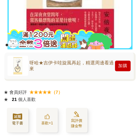
呀哈★吉伊卡哇旋風再起，精選周邊看過
加購
來
★
會員好評
★★★★★（7）
★
21
個人喜歡
寫評價
電子書
喜歡+1
賺金幣