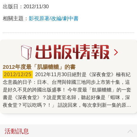
出版日：
2012/11/30
相關主題：
影視原著/改編/劇中書
2012年度最「肌腸轆轆」的書
2012/12/25
2012年11月30日絕對是《深夜食堂》極有紀
念意義的日子：日本、台灣與韓國三地同步上市第十集，這
是好久不見的跨國出版盛事！ 今年度最「飢腸轆轆」的一套
書是《深夜食堂》？說是實至名歸，聽起好像是「蝦咪，深
夜食堂？可以吃嗎？！」 話說回來，每次拿到新一集的原稿
素材時，總是要綁頭巾般地信心喊話：「開工了！開工
了！」最後總是倍感無奈，頭巾的「法力」實在鎮不住安倍
夜郎老師每一道料理的美味魔力；料理背後的故事更把我們
活動訊息
逗得時而開心、時而感動落淚，幾度讓人忘了自己是在工