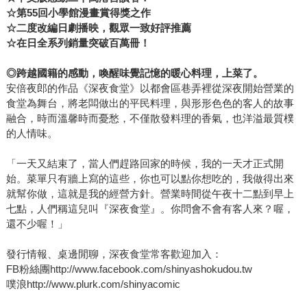
☆第55回小學館漫畫賞得獎之作
☆二度改編日劇播映，觀眾一致好評推薦
☆在日全系列銷量突破百萬冊！
◎跨越國籍的感動，喚醒味覺記憶的暖心料理，上菜了。
安倍夜郎的作品《深夜食堂》以都會區巷弄裡從深夜開始營業的
食堂為舞台，將老闆做出的平民料理，與形形色色的客人的故事
融合，時而溫馨時而憂愁，不僅散發料理的香氣，也洋溢最質樸
的人情味。
「一天又結束了，當人們趕路回家的時候，我的一天才正式開
始。菜單只有牆上寫的這些，你也可以點你想吃的，我做得出來
就幫你做，這就是我的經營方針。營業時間從午夜十二點到早上
七點，人們稱這兒叫『深夜食堂』。你問會不會有客人來？喔，
還不少喔！」
發行情報、桌邊閒聊，深夜食堂常客歡迎加入：
FB粉絲團http://www.facebook.com/shinyashokudou.tw
噗浪http://www.plurk.com/shinyacomic